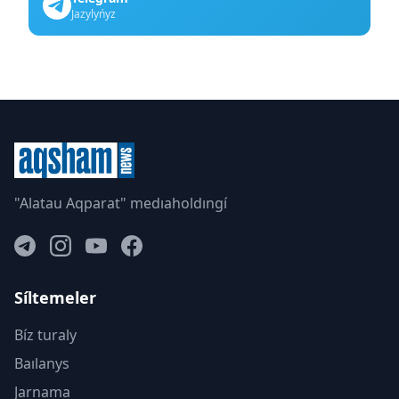
Jazylyńyz
"Alatau Aqparat" medıaholdıngí
Síltemeler
Bíz turaly
Baılanys
Jarnama