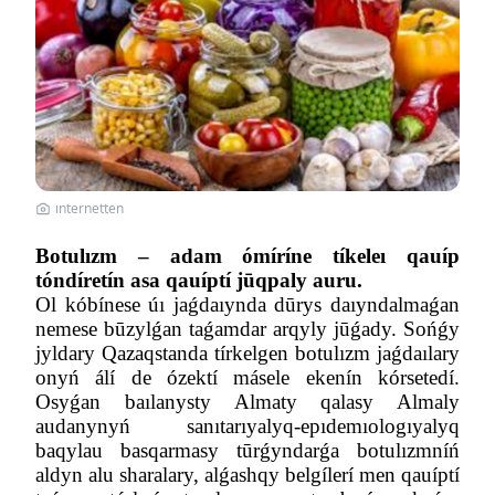
ınternetten
Botulızm – adam ómíríne tíkeleı qauíp
tóndíretín asa qauíptí jūqpaly auru.
Ol kóbínese úı jaǵdaıynda dūrys daıyndalmaǵan
nemese būzylǵan taǵamdar arqyly jūǵady. Sońǵy
jyldary Qazaqstanda tírkelgen botulızm jaǵdaılary
onyń álí de ózektí másele ekenín kórsetedí.
Osyǵan baılanysty Almaty qalasy Almaly
audanynyń sanıtarıyalyq-epıdemıologıyalyq
baqylau basqarmasy tūrǵyndarǵa botulızmníń
aldyn alu sharalary, alǵashqy belgílerí men qauíptí