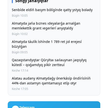
Sońǵy jańalyqtar
Senbíde eldíń basym bólígínde qatty ystyq bolady
Búgín 10:05
Almatyda jańa bıznes ıdeyalarǵa arnalǵan
memlekettík grant ıegerlerí anyqtaldy
Búgín 10:02
Almatyda táulík íshínde 1 789 ret jol erejesí
būzylǵan
Búgín 09:05
Qazaqstandyqtar Qūryltaı saılauynan jaqsylyq
kútedí – qoǵamdyq píkír zertteuí
Keshe 17:14
Alatau audany Almatydaǵy ónerkásíp óndírísíníń
44%-dan astamyn qamtamasyz etíp otyr
Keshe 17:05
Telegram