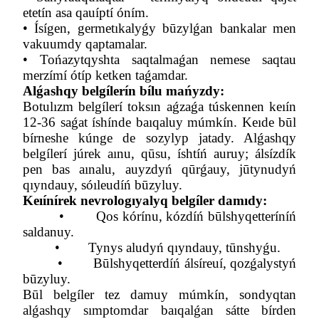
etetín asa qauíptí óním.
•
Ísígen, germetıkalyǵy būzylǵan bankalar men
vakuumdy qaptamalar.
•
Tońazytqyshta saqtalmaǵan nemese saqtau
merzímí ótíp ketken taǵamdar.
Alǵashqy belgílerín bílu mańyzdy:
Botulızm belgílerí toksın aǵzaǵa túskennen keıín
12-36 saǵat íshínde baıqaluy múmkín. Keıde būl
bírneshe kúnge de sozyl
yp jatady. Alǵashqy
belgílerí júrek aınu, qūsu, íshtíń auruy; álsízdík
pen bas aınalu, auyzdyń qūrǵauy, jūtynudyń
qıyndauy, sóıleudíń būzyluy.
Keıínírek nevrologıyalyq belgíler damıdy:
•
Qos kórínu, kózdíń būlshyqetteríníń
saldanuy.
•
Tynys aludyń qıyndauy, tūnshyǵu.
•
Būlshyqetterdíń álsíreuí, qozǵalystyń
būzyluy.
Būl belgíler tez damuy múmkín, sondyqtan
alǵashqy sımptomdar baıqalǵan sátte bírden