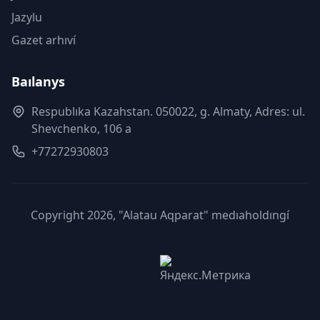
Jazylu
Gazet arhıví
Baılanys
Respublıka Kazahstan. 050022, g. Almaty, Adres: ul.
Shevchenko, 106 a
+77272930803
Copyright 2026, "Alatau Aqparat" medıaholdıngí