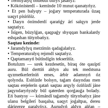
•
Termıyalyq óńdeudí dūrys jasańyz:
•
Kókónísterdí – kemínde 10 mınut qaınatyńyz.
•
Et pen balyqty – joǵary temperaturada ūzaq
uaqyt písíríńíz.
•
Daıyn ónímderdí qarańǵy árí salqyn jerde
saqtańyz.
•
Ísígen, būzylǵan, qaqpaǵy shyqqan bankalardy
eshqashan tūtynbańyz.
Saqtau kezínde:
•
Jaramdylyq merzímín qadaǵalańyz.
•
Temperaturalyq rejımdí saqtańyz.
•
Qaptamanyń bútíndígín tekseríńíz.
Botulızm — sırek kezdesetín, bíraq óte qauíptí
auru. Būl derttíń aldyn alu tek medıtsına
qyzmetkerleríníń emes, árbír adamnyń óz
qolynda.
Esíńízde bolsyn, t
aǵam daıyndau men
saqtau erejelerín qatań saqtau arqyly ózíńízdí jáne
jaqyndaryńyzdy būl qaterden qorǵauǵa bolady.
Eń bastysy — kúmándí taǵamdy tūtynbańyz jáne
ulanu belgílerí baıqalsa, uaqyt joǵaltpaı, dereu
dárígerge qaralyńyz. Aurudyń aldyn alǵan –