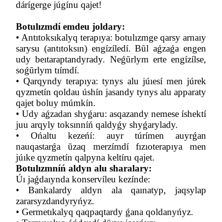
dárígerge júgínu qajet!
Botulızmdí emdeu joldary:
•
Antıtoksıkalyq terapıya: botulızmge qarsy arnaıy
sarysu (antıtoksın) engízíledí. Būl aǵzaǵa engen
udy beıtaraptandyrady. Neǵūrlym erte engízílse,
soǵūrlym tıímdí.
•
Qarqyndy terapıya: tynys alu júıesí men júrek
qyzmetín qoldau úshín jasandy tynys alu apparaty
qajet boluy múmkín.
•
Udy aǵzadan shyǵaru: asqazandy nemese íshektí
juu arqyly toksınníń qaldyǵy shyǵarylady.
•
Ońaltu kezeńí: auyr túrímen auyrǵan
nauqastarǵa ūzaq merzímdí fızıoterapıya men
júıke qyzmetín qalpyna keltíru qajet.
Botulızmníń aldyn alu sharalary:
Úı jaǵdaıynda konservíleu kezínde:
•
Bankalardy aldyn ala qaınatyp, jaqsylap
zararsyzdandyryńyz.
•
Germetıkalyq qaqpaqtardy ǵana qoldanyńyz.