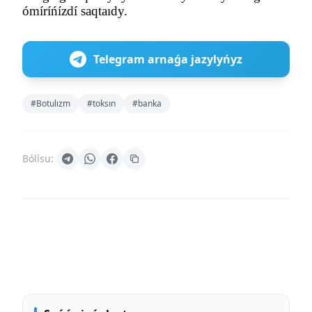
ómír
íńíz
dí saqta
ıdy.
Telegram arnaǵa jazylyńyz
#Botulızm
#toksın
#banka
Bólísu: