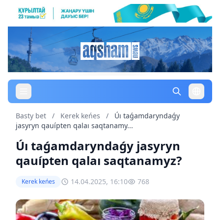
Basty bet
/
Kerek keńes
/
Úı taǵamdaryndaǵy
jasyryn qauípten qalaı saqtanamy...
Úı taǵamdaryndaǵy jasyryn
qauípten qalaı saqtanamyz?
14.04.2025, 16:10
768
Kerek keńes