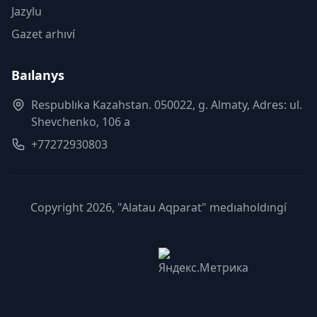
Jazylu
Gazet arhıví
Baılanys
Respublıka Kazahstan. 050022, g. Almaty, Adres: ul.
Shevchenko, 106 a
+77272930803
Copyright 2026, "Alatau Aqparat" medıaholdıngí