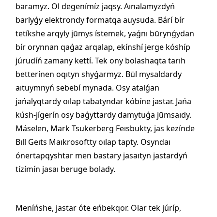
baramyz. Ol degenímíz jaqsy. Aınalamyzdyń
barlyǵy elektrondy formatqa auysuda. Bárí bír
tetíkshe arqyly jūmys ístemek, yaǵnı būrynǵydan
bír orynnan qaǵaz arqalap, ekínshí jerge kóshíp
júrudíń zamany kettí. Tek ony bolashaqta tarıh
betterínen oqıtyn shyǵarmyz. Būl mysaldardy
aıtuymnyń sebebí mynada. Osy atalǵan
jańalyqtardy oılap tabatyndar kóbíne jastar. Jańa
kúsh-jígerín osy baǵyttardy damytuǵa jūmsaıdy.
Máselen, Mark Tsukerberg Feısbukty, jas kezínde
Bıll Geıts Maıkrosoftty oılap tapty. Osyndaı
ónertapqyshtar men bastary jasaıtyn jastardyń
tízímín jasaı beruge bolady.
Meníńshe, jastar óte eńbekqor. Olar tek júríp,