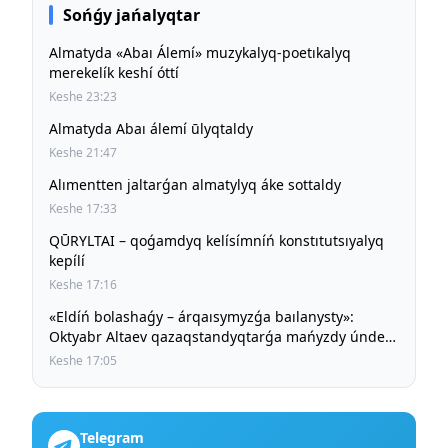
Sońǵy jańalyqtar
Almatyda «Abaı Álemí» muzykalyq-poetıkalyq
merekelík keshí óttí
Keshe 23:23
Almatyda Abaı álemí ūlyqtaldy
Keshe 21:47
Alımentten jaltarǵan almatylyq áke sottaldy
Keshe 17:33
QŪRYLTAI – qoǵamdyq kelísímníń konstıtutsıyalyq
kepílí
Keshe 17:16
«Eldíń bolashaǵy – árqaısymyzǵa baılanysty»:
Oktyabr Altaev qazaqstandyqtarǵa mańyzdy úndeu
jasady
Keshe 17:05
Telegram