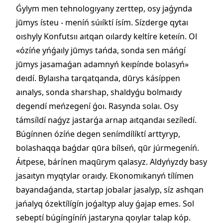
Ǵylym men tehnologıyany zerttep, osy jaǵynda
jūmys ísteu - meníń súıíktí ísím. Sízderge qytaı
oıshyly Konfutsıı aıtqan oılardy keltíre keteıín. Ol
«ózíńe yńǵaıly jūmys tańda, sonda sen máńgí
jūmys jasamaǵan adamnyń keıpínde bolasyń»
deıdí. Bylaısha tarqatqanda, dūrys kásíppen
aınalys, sonda sharshap, shaldyǵu bolmaıdy
degendí meńzegení ǵoı. Rasynda solaı. Osy
támsíldí naǵyz jastarǵa arnap aıtqandaı sezíledí.
Búgínnen ózíńe degen senímdílíktí arttyryp,
bolashaqqa baǵdar qūra bílseń, qūr júrmegeníń.
Áıtpese, bárínen maqūrym qalasyz. Aldyńyzdy basy
jasaıtyn myqtylar oraıdy. Ekonomıkanyń tílímen
bayandaǵanda, startap jobalar jasalyp, síz ashqan
jańalyq ózektílígín joǵaltyp aluy ǵajap emes. Sol
sebeptí búgíngíníń jastaryna qoıylar talap kóp.