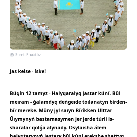
Suret: Erudıt.kz
Jas kelse - íske!
Búgín 12 tamyz - Halyqaralyq jastar kúní. Būl
meıram - ǵalamdyq deńgeıde toılanatyn bírden-
bír mereke. Mūny jyl saıyn Bíríkken Ūlttar
Ūıymynyń bastamasymen jer jerde túrlí ís-
sharalar qolǵa alynady. Osylaısha álem
halyqtarynyń jastary būl kúní erekshe shattyq