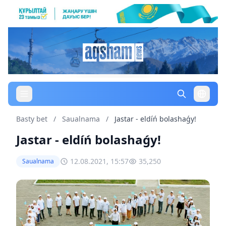
Basty bet
/
Saualnama
/
Jastar - eldíń bolashaǵy!
Jastar - eldíń bolashaǵy!
12.08.2021, 15:57
35,250
Saualnama