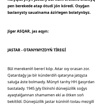
pen berekede atap ótudí jón kóredí. Osyǵan
baılanysty saualnama ázírlegen bolatynbyz.
Jíger ASQAR, jas aqyn:
JASTAR - OTANYMYZDYŃ TÍREGÍ
Būl merekeníń bererí kóp. Aıtar oıy orasan zor.
Qatardaǵy jaı bír kúnderdíń qataryna jatqyza
saluǵa áste bolmaıdy. Mūnyń tarıhy HH ǵasyrdan
bastalady.
1945 jyly Ekínshí dúnıejúzílík soǵys
ayaqtalǵannan shamamen ekí aı ótken soń
bekítíldí. Dúnıejúzílík jastar kúníníń toılau mezgílí