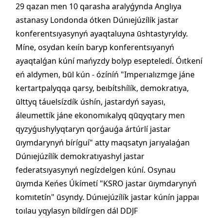
29 qazan men 10 qarasha aralyǵynda Anglıya
astanasy Londonda ótken Dúnıejúzílík jastar
konferentsıyasynyń ayaqtaluyna ūshtastyryldy.
Míne, osydan keıín baryp konferentsıyanyń
ayaqtalǵan kúní mańyzdy bolyp esepteledí. Óıtkení
eń aldymen, būl kún - ózíníń "Imperıalızmge jáne
kertartpalyqqa qarsy, beıbítshílík, demokratıya,
ūlttyq táuelsízdík úshín, jastardyń sayası,
áleumettík jáne ekonomıkalyq qūqyqtary men
qyzyǵushylyqtaryn qorǵauǵa ártúrlí jastar
ūıymdarynyń bíríguí" atty maqsatyn jarıyalaǵan
Dúnıejúzílík demokratıyashyl jastar
federatsıyasynyń negízdelgen kúní. Osynau
ūıymda Keńes Úkímetí "KSRO jastar ūıymdarynyń
komıtetín" ūsyndy. Dúnıejúzílík jastar kúnín jappaı
toılau yqylasyn bíldírgen dál DDJF