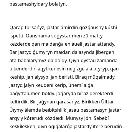
bastamashyldary bolatyn.
Qarap tūrsańyz, jastar ómírdíń qozǵaushy kúshí
íspettí. Qanshama soǵystar men zūlmatty
kezderde qan maıdanǵa eń áuelí jastar attandy.
Bar jastyq ǵūmyryn maıdan dalasynda jíbergen
ata-babalarymyz da boldy. Qıyn-qystau zamanda
úlkenderdíń aqyl-keńesín negízge ala otyryp, qan
keshíp, jan alysyp, jan berístí. Bíraq mūqalmady.
Jastyq jalyn keudení keríp, únemí alǵa
baǵyttalumen boldy. Joǵaryda bíraz derekterdí
keltírdík. Bír jaǵynan qarasańyz, Bíríkken Ūlttar
Ūıymy álemde beıbítshílík jasau bastamasyn jastar
arqyly kóterudí kózdeıdí. Mūnysy jón. Sebebí
keskílesken, qıyn oqıǵalarǵa jastardy ıtere berudíń