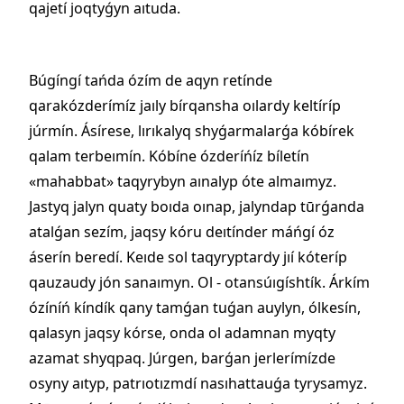
qajetí joqtyǵyn aıtuda.
Búgíngí tańda ózím de aqyn retínde
qarakózderímíz jaıly bírqansha oılardy keltíríp
júrmín. Ásírese, lırıkalyq shyǵarmalarǵa kóbírek
qalam terbeımín. Kóbíne ózderíńíz bíletín
«mahabbat» taqyrybyn aınalyp óte almaımyz.
Jastyq jalyn quaty boıda oınap, jalyndap tūrǵanda
atalǵan sezím, jaqsy kóru deıtínder máńgí óz
áserín beredí. Keıde sol taqyryptardy jıí kóteríp
qauzaudy jón sanaımyn. Ol - otansúıgíshtík. Árkím
ózíníń kíndík qany tamǵan tuǵan auylyn, ólkesín,
qalasyn jaqsy kórse, onda ol adamnan myqty
azamat shyqpaq. Júrgen, barǵan jerlerímízde
osyny aıtyp, patrıotızmdí nasıhattauǵa tyrysamyz.