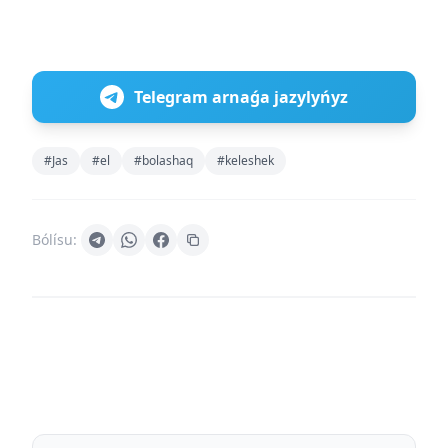
Telegram arnaǵa jazylyńyz
#Jas
#el
#bolashaq
#keleshek
Bólísu: