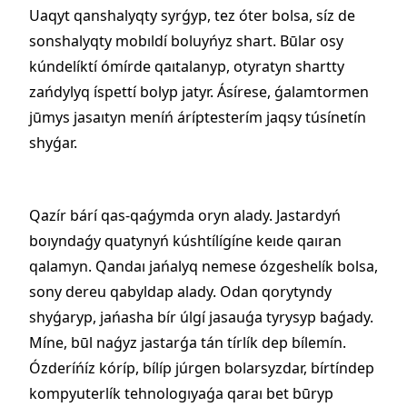
Uaqyt qanshalyqty syrǵyp, tez óter bolsa, síz de
sonshalyqty mobıldí boluyńyz shart. Būlar osy
kúndelíktí ómírde qaıtalanyp, otyratyn shartty
zańdylyq íspettí bolyp jatyr. Ásírese, ǵalamtormen
jūmys jasaıtyn meníń áríptesterím jaqsy túsínetín
shyǵar.
Qazír bárí qas-qaǵymda oryn alady. Jastardyń
boıyndaǵy quatynyń kúshtílígíne keıde qaıran
qalamyn. Qandaı jańalyq nemese ózgeshelík bolsa,
sony dereu qabyldap alady. Odan qorytyndy
shyǵaryp, jańasha bír úlgí jasauǵa tyrysyp baǵady.
Míne, būl naǵyz jastarǵa tán tírlík dep bílemín.
Ózderíńíz kóríp, bílíp júrgen bolarsyzdar, bírtíndep
kompyuterlík tehnologıyaǵa qaraı bet būryp