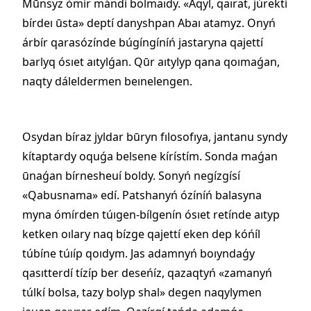
Mūnsyz ómír mándí bolmaıdy. «Aqyl, qaırat, júrektí
bírdeı ūsta» deptí danyshpan Abaı atamyz. Onyń
árbír qarasózínde búgíngíníń jastaryna qajettí
barlyq ósıet aıtylǵan. Qūr aıtylyp qana qoımaǵan,
naqty dáleldermen beınelengen.
Osydan bíraz jyldar būryn fılosofıya, jantanu syndy
kítaptardy oquǵa belsene kírístím. Sonda maǵan
ūnaǵan bírnesheuí boldy. Sonyń negízgísí
«Qabusnama» edí. Patshanyń ózíníń balasyna
myna ómírden túıgen-bílgenín ósıet retínde aıtyp
ketken oılary naq bízge qajettí eken dep kóńíl
túbíne túıíp qoıdym. Jas adamnyń boıyndaǵy
qasıtterdí tízíp ber deseńíz, qazaqtyń «zamanyń
túlkí bolsa, tazy bolyp shal» degen naqylymen