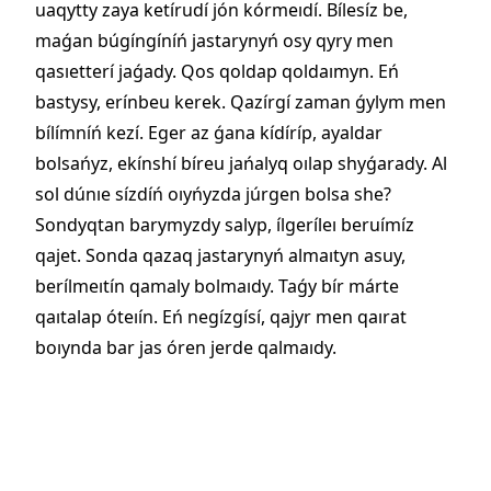
uaqytty zaya ketírudí jón kórmeıdí. Bílesíz be,
maǵan búgíngíníń jastarynyń osy qyry men
qasıetterí jaǵady. Qos qoldap qoldaımyn. Eń
bastysy, erínbeu kerek. Qazírgí zaman ǵylym men
bílímníń kezí. Eger az ǵana kídíríp, ayaldar
bolsańyz, ekínshí bíreu jańalyq oılap shyǵarady. Al
sol dúnıe sízdíń oıyńyzda júrgen bolsa she?
Sondyqtan barymyzdy salyp, ílgeríleı beruímíz
qajet. Sonda qazaq jastarynyń almaıtyn asuy,
berílmeıtín qamaly bolmaıdy. Taǵy bír márte
qaıtalap óteıín. Eń negízgísí, qajyr men qaırat
boıynda bar jas óren jerde qalmaıdy.