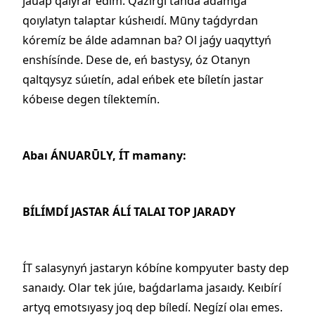
jauap qaıyrar edím. Qazírgí tańda adamǵa
qoıylatyn talaptar kúsheıdí. Mūny taǵdyrdan
kóremíz be álde adamnan ba? Ol jaǵy uaqyttyń
enshísínde. Dese de, eń bastysy, óz Otanyn
qaltqysyz súıetín, adal eńbek ete bíletín jastar
kóbeıse degen tílektemín.
Abaı ÁNUARŪLY, ÍT mamany:
BÍLÍMDÍ JASTAR ÁLÍ TALAI TOP JARADY
ÍT salasynyń jastaryn kóbíne kompyuter basty dep
sanaıdy. Olar tek júıe, baǵdarlama jasaıdy. Keıbírí
artyq emotsıyasy joq dep bíledí. Negízí olaı emes.