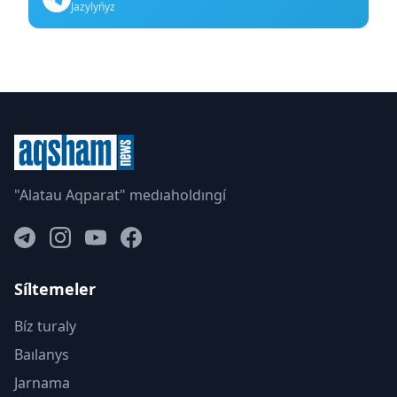
Jazylyńyz
"Alatau Aqparat" medıaholdıngí
Síltemeler
Bíz turaly
Baılanys
Jarnama