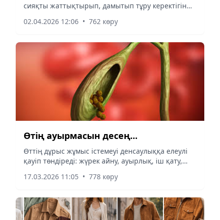
сияқты жаттықтырып, дамытып тұру керектігін
мамандар жиі ескертеді, олай болмаған жағдайда
02.04.2026 12:06
•
762 көру
егде тартқанда түрлі кеселдің етектен
тартатынын да дәрігерлер айтып жүр.
Өтің ауырмасын десең...
Өттің дұрыс жұмыс істемеуі денсаулыққа елеулі
қауіп төндіреді: жүрек айну, ауырлық, іш қату,
желдену сияқты белгілер пайда болуы мүмкін.
17.03.2026 11:05
•
778 көру
Бірақ күнделікті қарапайым қадамдар мен дұрыс
тамақтану арқылы өттің қызметін жеңілдетіп,
ауырсынудан сақтануға болады.