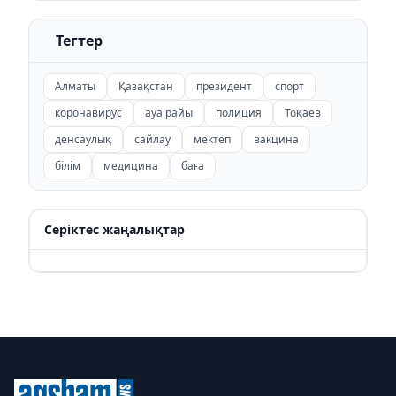
Тегтер
Алматы
Қазақстан
президент
спорт
коронавирус
ауа райы
полиция
Тоқаев
денсаулық
сайлау
мектеп
вакцина
білім
медицина
баға
Серіктес жаңалықтар