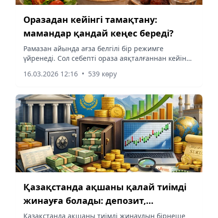
Оразадан кейінгі тамақтану:
мамандар қандай кеңес береді?
Рамазан айында ағза белгілі бір режимге
үйренеді. Сол себепті ораза аяқталғаннан кейін
тамақтану тәртібін біртіндеп қалыпқа келтірген
16.03.2026 12:16
•
539 көру
дұрыс.
Қазақстанда ақшаны қалай тиімді
жинауға болады: депозит,
инвестиция және халал қаржы
Қазақстанда ақшаны тиімді жинаудың бірнеше