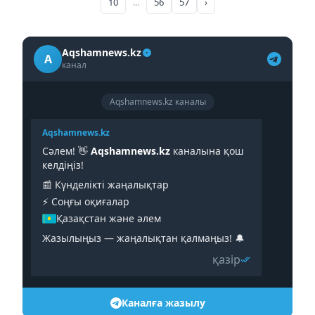
10
...
56
57
›
Aqshamnews.kz
A
канал
Aqshamnews.kz каналы
Aqshamnews.kz
Сәлем! 👋
Aqshamnews.kz
каналына қош
келдіңіз!
📰 Күнделікті жаңалықтар
⚡️ Соңғы оқиғалар
Қазақстан және әлем
Жазылыңыз — жаңалықтан қалмаңыз! 🔔
қазір
Каналға жазылу