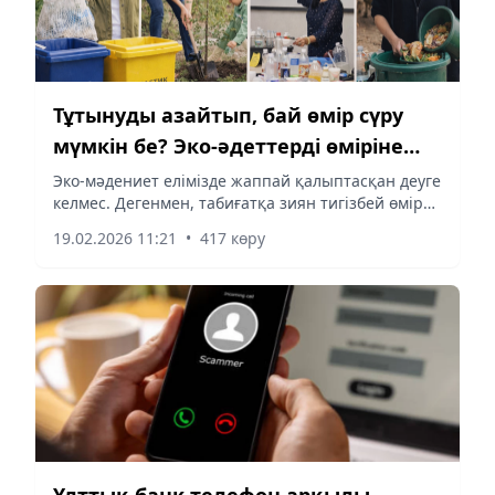
Тұтынуды азайтып, бай өмір сүру
мүмкін бе? Эко-әдеттерді өміріне
енгізген блогер шынайы
Эко-мәдениет елімізде жаппай қалыптасқан деуге
келмес. Дегенмен, табиғатқа зиян тигізбей өмір
байлықтың мәнін ұқтырды
сүруді сөзбен емес, іспен көрсетіп келе жатқан
19.02.2026 11:21
•
417 көру
жандар да жоқ емес. Сондай жандардың бірі –
Ақтау қаласының тұрғыны, экоблогер Гүлайым
Қибасова. Ол бірнеше жылдан бері табиғатты
қорғау идеясын күнделікті өмірінің ажырамас
бөлігіне айналдырған.
Ұлттық банк телефон арқылы