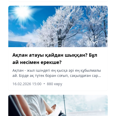
болған адамдар айналып...
Ақпан атауы қайдан шыққан? Бұл
ай несімен ерекше?
Ақпан - жыл ішіндегі ең қысқа әрі ең құбылмалы
ай. Бірде ақ түтек боран соғып, сақылдаған сары
аяз қыспаққа алса, енді бірде күн күрт жылып,
16.02.2026 15:00
•
880 көру
көктемнің лебі сезіле бастайды. Неліктен ақпан
28...