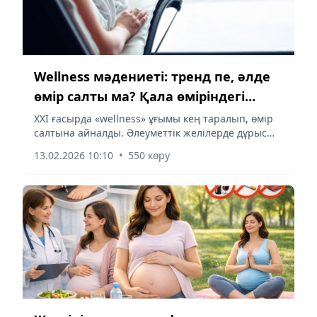
Wellness мәдениеті: тренд пе, әлде
өмір салты ма? Қала өміріндегі
күйзеліс пен burnout деген не?
XXI ғасырда «wellness» ұғымы кең таралып, өмір
салтына айналды. Әлеуметтік желілерде дұрыс
тамақтану, медитация, self-care, цифрлық детокс
13.02.2026 10:10
•
550 көру
туралы кеңестер көбейді. Алайда бұл жай сән бе,
әлде...