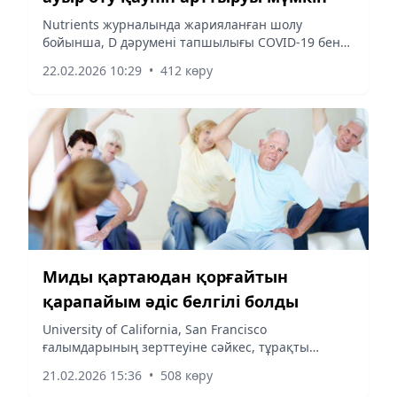
Nutrients журналында жарияланған шолу
бойынша, D дәрумені тапшылығы COVID-19 бен
тұмаудың ауыр өту қаупін арттыруы мүмкін, ал
22.02.2026 10:29
•
412 көру
оны жеткілікті деңгейде қабылдау инфекция
қаупін аздап төмендетеді, бірақ ол вакцинация
мен негізгі емнің орнын алмастырмайды.
Миды қартаюдан қорғайтын
қарапайым әдіс белгілі болды
University of California, San Francisco
ғалымдарының зерттеуіне сәйкес, тұрақты
физикалық жаттығулар ми қан-тосқауылын
21.02.2026 15:36
•
508 көру
нығайтып, жасқа байланысты когнитивтік