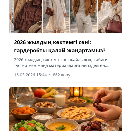
2026 жылдың көктемгі сәні:
гардеробты қалай жаңартамыз?
2026 жылдың көктемгі сәні жайлылық, табиғи
түстер мен жаңа материалдарға негізделген.
Стилист Екатерина Краснованың кеңестері
16.03.2026 15:44
•
862 көру
арқылы әйелдер мен ерлер гардеробын қалай
жаңартуға болатынын білуге болады. Сондай-ақ,
сәннен кеткен элементтер мен негізгі трендтер
туралы ақпарат қамтылған.