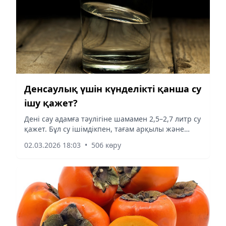
Денсаулық үшін күнделікті қанша су
ішу қажет?
Дені сау адамға тәулігіне шамамен 2,5–2,7 литр су
қажет. Бұл су ішімдікпен, тағам арқылы және
метаболизм нәтижесінде организмге енеді. Судың
02.03.2026 18:03
•
506 көру
нақты мөлшері адамның салмағы, физикалық
белсенділігі, климат және денсаулығына
байланысты өзгеруі мүмкін. Кейде адамдар шөлді
аз сезінуі мүмкін, бұл жеткілікті су ішу немесе
белгілі медициналық жағдайларға байланысты
болады.