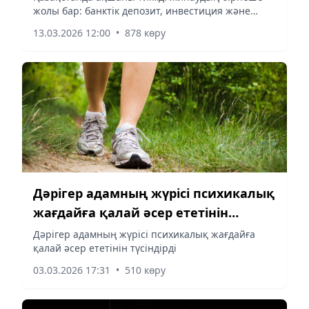
жолы бар: банктік депозит, инвестиция және
жолдары
басқа да қаржы құралдары. Сарапшылар
13.03.2026 12:00
•
878 көру
қаржыны сақтау мен көбейтудің тиімді тәсілдерін
және олардың артықшылықтары мен
тәуекелдерін түсіндіреді.
Дәрігер адамның жүрісі психикалық
жағдайға қалай әсер ететінін
түсіндірді
Дәрігер адамның жүрісі психикалық жағдайға
қалай әсер ететінін түсіндірді
03.03.2026 17:31
•
510 көру