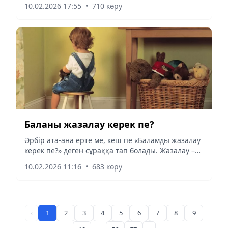
10.02.2026 17:55
•
710 көру
ниетті алаяқтар қылмыстық мақсатта қолданады.
Кейінгі...
Баланы жазалау керек пе?
Әрбір ата-ана ерте ме, кеш пе «Баламды жазалау
керек пе?» деген сұраққа тап болады. Жазалау –
тәрбиенің бір бөлігі, алайда ол баланың
10.02.2026 11:16
•
683 көру
тұлғасына зиян келтірмей, дұрыс әрі әділ болуы
тиіс.
‹
1
2
3
4
5
6
7
8
9