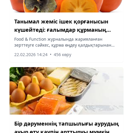
Танымал жеміс ішек қорғанысын
күшейтеді: ғалымдар құрманың
жаңа қасиетін анықтады
Food & Function журналында жарияланған
зерттеуге сәйкес, құрма өңдеу қалдықтарынан
алынған тағамдық талшықтар ішектегі пайдалы
22.02.2026 14:24
•
456 көру
бактериялардың көбеюін ынталандырып,
қорғаныштық метаболиттердің түзілуін арттыра
алады.
Бір дәруменнің тапшылығы аурудың
ауыр өту қаупін арттыруы мүмкін