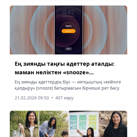
әлсіреудің алдын алуға көмектеседі.
Ең зиянды таңғы әдеттер аталды:
маман неліктен «snooze»
батырмасынан бас тартуға кеңес
Ең зиянды әдеттердің бірі — оятқыштың «кейінге
қалдыру» (snooze) батырмасын бірнеше рет басу
береді?
21.02.2026 09:50
•
407 көру