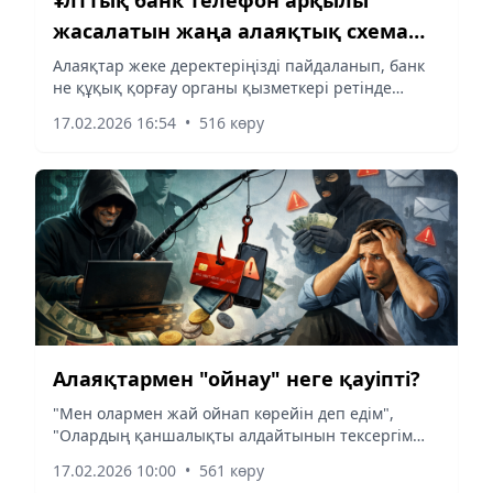
жасалатын жаңа алаяқтық схема
туралы ескертті
Алаяқтар жеке деректеріңізді пайдаланып, банк
не құқық қорғау органы қызметкері ретінде
қоңырау шалады, деп хабарлайды
17.02.2026 16:54
•
516 көру
Aqshamnews.kz Turkystan.kz-ке сілтеме жасап.
Алаяқтармен "ойнау" неге қауіпті?
"Мен олармен жай ойнап көрейін деп едім",
"Олардың қаншалықты алдайтынын тексергім
келді", "Олардың алаяқ екенін білемін ғой".
17.02.2026 10:00
•
561 көру
Осындай желеумен алаяқтарды "сынап" көрмек