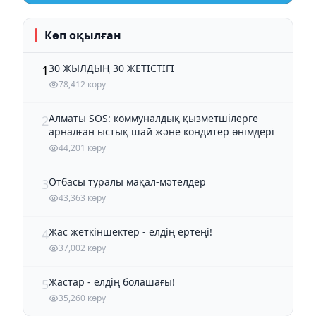
Көп оқылған
30 ЖЫЛДЫҢ 30 ЖЕТІСТІГІ
1
78,412 көру
Алматы SOS: коммуналдық қызметшілерге
2
арналған ыстық шай және кондитер өнімдері
44,201 көру
Отбасы туралы мақал-мәтелдер
3
43,363 көру
Жас жеткіншектер - елдің ертеңі!
4
37,002 көру
Жастар - елдің болашағы!
5
35,260 көру