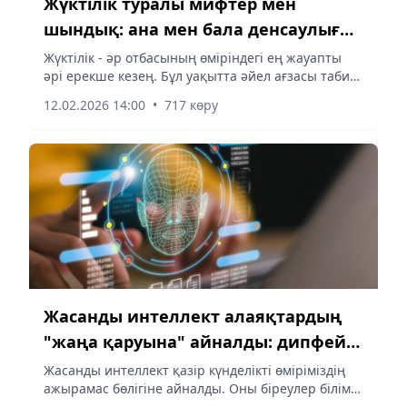
Жүктілік туралы мифтер мен
шындық: ана мен бала денсаулығы
үшін нені ескеру керек?
Жүктілік - әр отбасының өміріндегі ең жауапты
әрі ерекше кезең. Бұл уақытта әйел ағзасы табиғи
түрде үлкен өзгерістерге ұшырайды. Көптеген
12.02.2026 14:00
•
717 көру
аналар өзін жақсы сезініп, болашақ сәбиімен
қауышатын...
Жасанды интеллект алаяқтардың
"жаңа қаруына" айналды: дипфейк
қаупі неде?
Жасанды интеллект қазір күнделікті өміріміздің
ажырамас бөлігіне айналды. Оны біреулер білім
алуға, жұмысын жеңілдетуге пайдаланса, "арам"