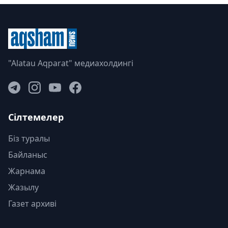
"Alatau Aqparat" медиахолдингі
Сілтемелер
Біз туралы
Байланыс
Жарнама
Жазылу
Газет архиві