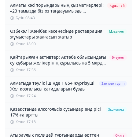
Алматы кәсіпорындарының қызметкерлері:
Құрылтай
«23 тамызда біз өз таңдауымызды
жасаймыз»
Бүгін 08:43
Өзбекәлі Жәнібек кесенесінде реставрация
Мәдениет
жұмыстары жалғасып жатыр
Кеше 18:00
Қайтарылған активтер: Ақтөбе облысындағы
Әлеумет
су құбыры желілерінің құрылысына 5 млрд
теңге бөлінді
Кеше 17:36
Алматыда тәулік ішінде 1 854 жүргізуші
Заң мен тəртіп
Жол қозғалысы қағидаларын бұзды
Кеше 17:24
Қазақстанда алкогольсіз сусындар өндірісі
Экономика
17%-ға артты
Кеше 17:18
Атыраулық полицей тұрғындарды өрттен
Оқиға