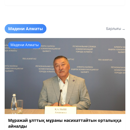
Мәдени Алматы
Барлығы →
Мәдени Алматы
Мұражай ұлттық мұраны насихаттайтын орталыққа
айналды