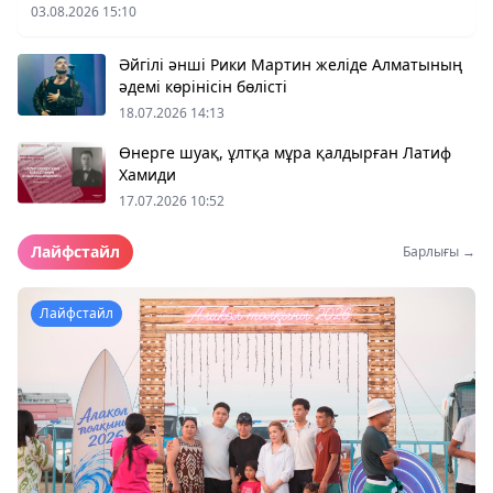
03.08.2026 15:10
Әйгілі әнші Рики Мартин желіде Алматының
әдемі көрінісін бөлісті
18.07.2026 14:13
Өнерге шуақ, ұлтқа мұра қалдырған Латиф
Хамиди
17.07.2026 10:52
Лайфстайл
Барлығы →
Лайфстайл