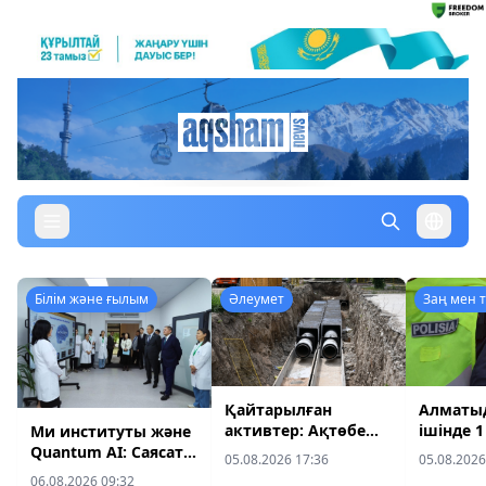
Білім және ғылым
Әлеумет
Заң мен т
Қайтарылған
Алматыд
Құрылтай
активтер: Ақтөбе
ішінде 1
Ми институты және
облысындағы су
жүргізу
Quantum AI: Саясат
Шығыс Қазақстандағы
05.08.2026 17:36
05.08.2026
құбыры желілерінің
қозғал
Нұрбек ҚазҰУ-дың
06.08.2026 09:32