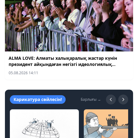
ALMA LOVE: Алматы халықаралық жастар күнін
президент айқындаған негізгі идеологиялық
құндылық аясында атап өтеді
05.08.2026 14:11
Карикатура сөйлесін!
Барлығы →