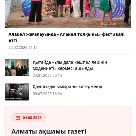
Алакөл жағалауында «Алакөл толқыны» фестивалі
өтті
27.07.2026 14:16
Қытайда «Ұлы дала көшпелілерінің
мәдениеті» көрмесі ашылды
24.07.2026 20:15
Қауіпсіздік ымыраны көтермейді
09.07.2026 16:04
04.08.2026
Алматы ақшамы газеті