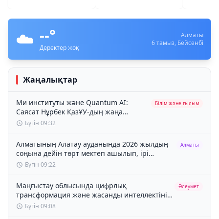
сарапшылар алаңында жаңа
құрылысына 5 млрд
қағидал
жаңа ғылыми
теңге бөлінді
алаңдарымен
Құрылтайдағы өңірлердің өкілдігі
05.08.2026 12:46
•
100
танысты
талқыланды
--
°
☁️
Алматы
6 тамыз, Бейсенбі
Деректер жоқ
Жаңалықтар
Ми институты және Quantum AI:
Білім және ғылым
Саясат Нұрбек ҚазҰУ-дың жаңа
ғылыми алаңдарымен танысты
Бүгін 09:32
Алматының Алатау ауданында 2026 жылдың
Алматы
соңына дейін төрт мектеп ашылып, ірі
инфрақұрылымдық жобалар аяқталады
Бүгін 09:22
Маңғыстау облысында цифрлық
Әлеумет
трансформация және жасанды интеллектіні
дамыту мәселелері қаралды
Бүгін 09:08