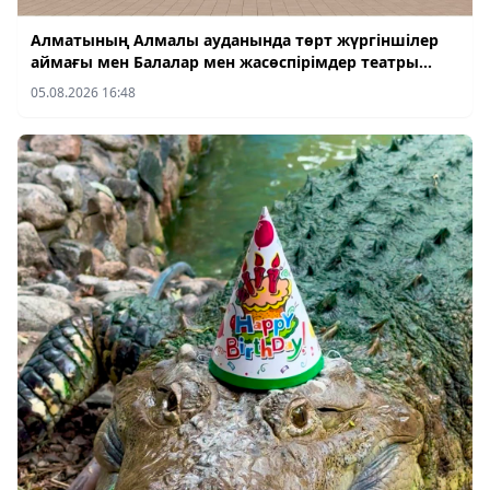
Алматының Наурызбай ауданында жаңа
Алматы
Алматының Алмалы ауданында төрт жүргіншілер
мектеп-интернат пен үш балабақша салып
аймағы мен Балалар мен жасөспірімдер театры
жатыр
Кеше 13:35
алдындағы сквер көркейтіліп жатыр
05.08.2026 16:48