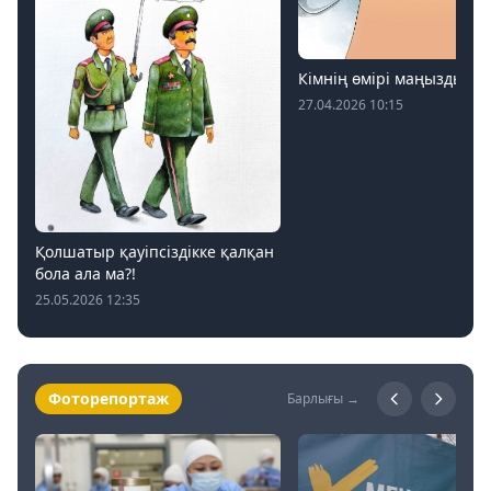
Кімнің өмірі маңызды?
27.04.2026 10:15
Қолшатыр қауіпсіздікке қалқан
бола ала ма?!
25.05.2026 12:35
Фоторепортаж
Барлығы →