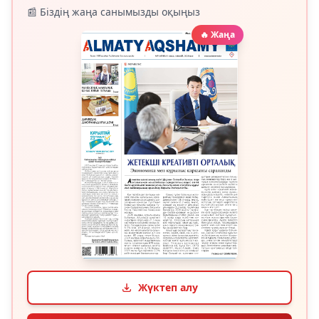
📰 Біздің жаңа санымызды оқыңыз
🔥 Жаңа
Жүктеп алу