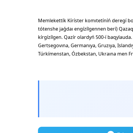
Memlekettík Kíríster komıtetíníń deregí b
tótenshe jaǵdaı engízílgennen berí) Qazaq
kírgízílgen. Qazír olardyń 500-í baqylauda
Gertsegovına, Germanıya, Gruzıya, Islandıya
Túrkímenstan, Ózbekstan, Ukraına men Fra