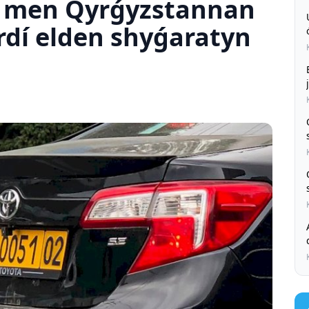
a men Qyrǵyzstannan
rdí elden shyǵaratyn