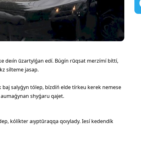
ke
deıín ūzartylǵan edí. Búgín rūqsat merzímí bíttí,
z sílteme jasap.
k baj salyǵyn tólep, bízdíń elde tírkeu kerek nemese
 aumaǵynan shyǵaru qajet.
ep, kólíkter aıyptūraqqa qoıylady. Iesí kedendík