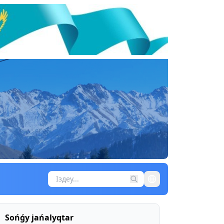
Sońǵy jańalyqtar