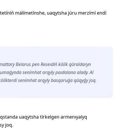
ıtetíníń málímetínshe, uaqytsha júru merzímí endí
attary Belarus pen Reseıdíń kólík qūraldaryn
umaǵynda senímhat arqyly paıdalana alady. Al
líkterdí senímhat arqyly basqaruǵa qūqyǵy joq.
qstanda uaqytsha tírkelgen armenıyalyq
sy joq.