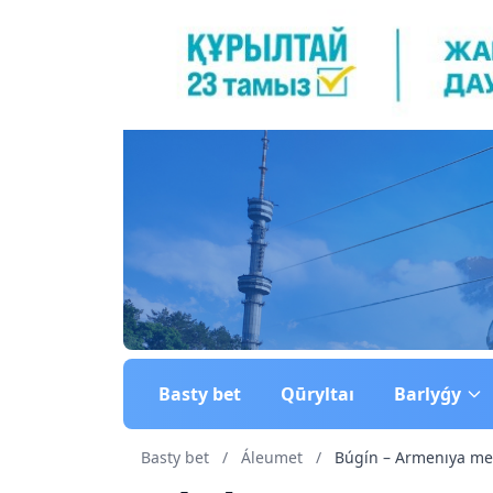
Basty bet
Qūryltaı
Barlyǵy
Basty bet
/
Áleumet
/
Búgín – Armenıya men