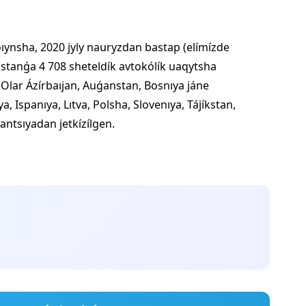
oıynsha, 2020 jyly nauryzdan bastap (elímízde
stanǵa 4 708 sheteldík avtokólík uaqytsha
. Olar Ázírbaıjan, Auǵanstan, Bosnıya jáne
, Ispanıya, Lıtva, Polsha, Slovenıya, Tájíkstan,
ntsıyadan jetkízílgen.