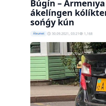
Búgín – Armenıy
ákelíngen kólíkte
sońǵy kún
30.09.2021, 03:21
1,168
Áleumet