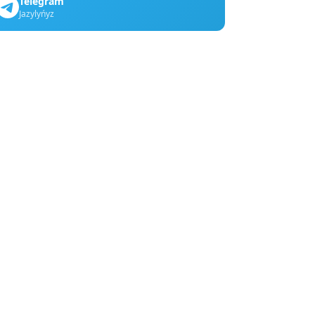
Telegram
Jazylyńyz