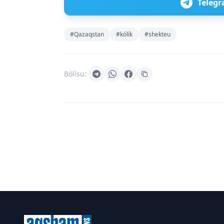
Telegr
#Qazaqstan
#kólík
#shekteu
Bólísu: