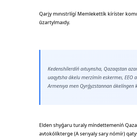
Qarjy mınıstrlígí Memlekettík kíríster kom
ūzartylmaıdy.
Kedenshílerdíń aıtuynsha, Qazaqstan azam
uaqytsha ákelu merzímín eskermeı, EEO a
Armenıya men Qyrǵyzstannan ákelíngen kó
Elden shyǵaru turaly míndettemeníń Qaza
avtokólíkterge (A serıyaly sary nómír) qaty