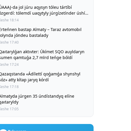
ÚAAAJ-da jol júru aqysyn tóleu tártíbí
ózgerdí: tólemdí uaqytyly júrgízetínder úshín
jol júru qūny būrynǵy deńgeıde saqtalady
Keshe 18:14
Erteńnen bastap Almaty – Taraz avtomobıl
jolynda jóndeu bastalady
Keshe 17:40
Qaıtarylǵan aktıvter: Úkímet SQO auyldaryn
sumen qamtuǵa 2,7 mlrd teńge bóldí
Keshe 17:24
Qazaqstanda «Ádílettí qoǵamǵa shynshyl
sóz» atty kítap jaryq kórdí
Keshe 17:18
Almatyda júrgen 35 úndístandyq elíne
qaıtaryldy
Keshe 17:05