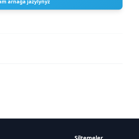
am arnaǵa jazylyńyz
Síltemeler