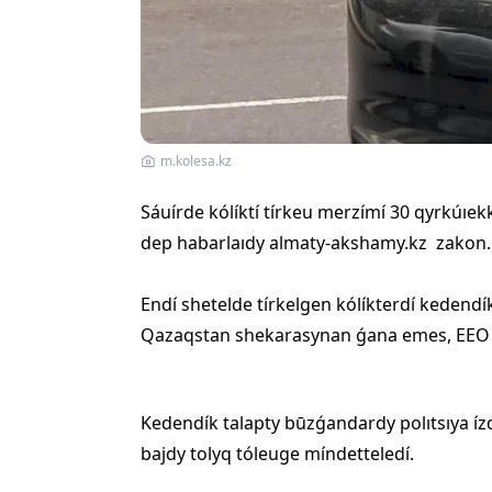
m.kolesa.kz
Sáuírde kólíktí tírkeu merzímí
30 qyrkúıek
dep habarlaıdy almaty-akshamy.kz zakon.k
Endí shetelde tírkelgen kólíkterdí kedendí
Qazaqstan shekarasynan ǵana emes, EEO
Kedendík talapty būzǵandardy polıtsıya ízd
bajdy tolyq tóleuge míndetteledí.