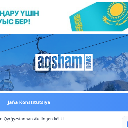
Jańa Konstıtutsıya
 Qyrǵyzstannan ákelíngen kólíkt...