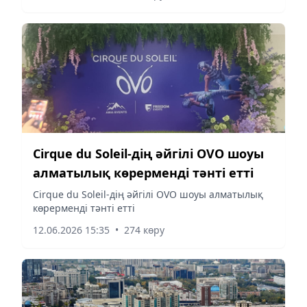
Cirque du Soleil-дің әйгілі OVO шоуы
алматылық көрерменді тәнті етті
Cirque du Soleil-дің әйгілі OVO шоуы алматылық
көрерменді тәнті етті
12.06.2026 15:35
•
274 көру