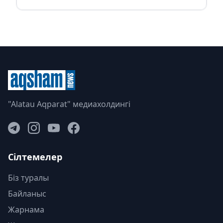
"Alatau Aqparat" медиахолдингі
Сілтемелер
Біз туралы
Байланыс
Жарнама