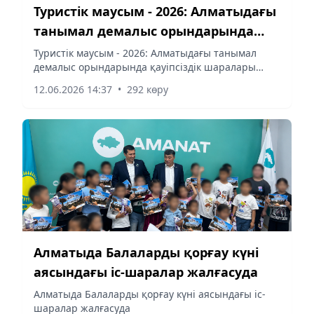
Туристік маусым - 2026: Алматыдағы
танымал демалыс орындарында
қауіпсіздік шаралары күшейтілді
Туристік маусым - 2026: Алматыдағы танымал
демалыс орындарында қауіпсіздік шаралары
күшейтілді
12.06.2026 14:37
•
292 көру
Алматыда Балаларды қорғау күні
аясындағы іс-шаралар жалғасуда
Алматыда Балаларды қорғау күні аясындағы іс-
шаралар жалғасуда