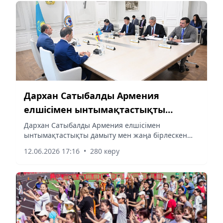
Дархан Сатыбалды Армения
елшісімен ынтымақтастықты
дамыту мен жаңа бірлескен
Дархан Сатыбалды Армения елшісімен
ынтымақтастықты дамыту мен жаңа бірлескен
жобаларды талқылады
жобаларды талқылады
12.06.2026 17:16
•
280 көру