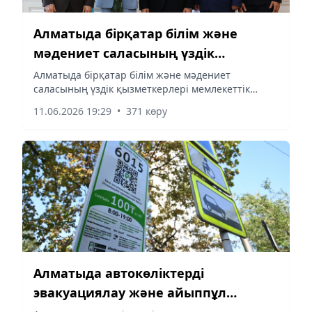
Алматыда бірқатар білім және
мәдениет саласының үздік
қызметкерлері мемлекеттік
Алматыда бірқатар білім және мәдениет
саласының үздік қызметкерлері мемлекеттік
наградалармен марапатталды
наградалармен марапатталды
11.06.2026 19:29
•
371 көру
Алматыда автокөліктерді
эвакуациялау және айыппұл
тұрағында сақтау тәртібін өзгерту