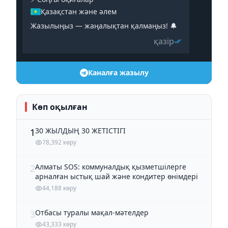
Қазақстан және әлем
Жазылыңыз — жаңалықтан қалмаңыз! 🔔
қазір
Каналға жазылу
Көп оқылған
30 ЖЫЛДЫҢ 30 ЖЕТІСТІГІ
1
78,392 көру
Алматы SOS: коммуналдық қызметшілерге
2
арналған ыстық шай және кондитер өнімдері
44,188 көру
Отбасы туралы мақал-мәтелдер
3
43,333 көру