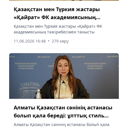
Қазақстан мен Түркия жастары
«Қайрат» ФК академиясының
тәжірибесімен танысты
Қазақстан мен Түркия жастары «Қайрат» ФК
академиясының тәжірибесімен танысты
11.06.2026 16:48
•
279 көру
Алматы Қазақстан сәнінің астанасы
болып қала береді: ұлттық стиль
қазақстандық сәннің өзегіне
Алматы Қазақстан сәнінің астанасы болып қала