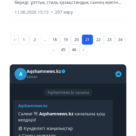
береді: ұлттық стиль қазақстандық сәннің өзегіне
айналды
айналды
11.06.2026 15:13
•
297 көру
‹
1
2
...
18
19
20
21
22
23
24
...
45
46
›
Aqshamnews.kz
A
канал
Aqshamnews.kz каналы
Aqshamnews.kz
Сәлем! 👋
Aqshamnews.kz
каналына қош
келдіңіз!
📰 Күнделікті жаңалықтар
⚡️ Соңғы оқиғалар