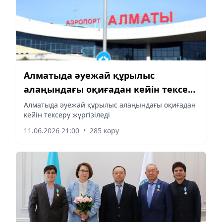
Алматыда әуежай құрылыс
алаңындағы оқиғадан кейін тексеру
жүргізіледі
Алматыда әуежай құрылыс алаңындағы оқиғадан
кейін тексеру жүргізіледі
11.06.2026 21:00
•
285 көру