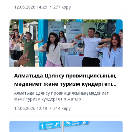
12.06.2026 14:25
•
277 көру
Алматыда Цзянсу провинциясының
мәдениет және туризм күндері өтіп
жатыр
Алматыда Цзянсу провинциясының мәдениет
және туризм күндері өтіп жатыр
12.06.2026 12:19
•
314 көру