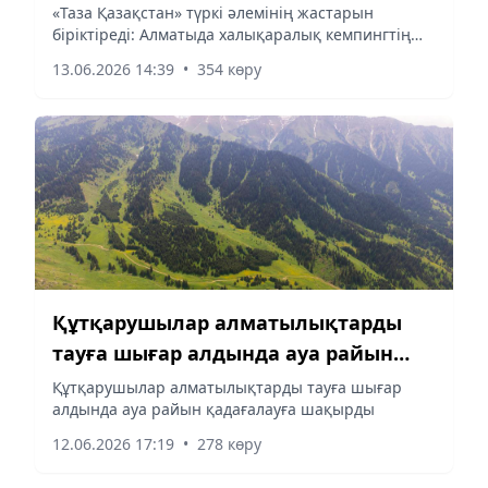
халықаралық кемпингтің екінші
«Таза Қазақстан» түркі әлемінің жастарын
біріктіреді: Алматыда халықаралық кемпингтің
күні өтті
екінші күні өтті
13.06.2026 14:39
•
354 көру
Құтқарушылар алматылықтарды
тауға шығар алдында ауа райын
қадағалауға шақырды
Құтқарушылар алматылықтарды тауға шығар
алдында ауа райын қадағалауға шақырды
12.06.2026 17:19
•
278 көру