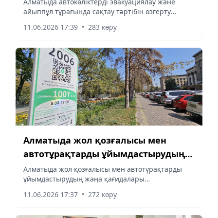
Алматыда автокөліктерді эвакуациялау және
айыппұл тұрағында сақтау тәртібін өзгерту
жоспарлануда
жоспарлануда
11.06.2026 17:39
•
283 көру
Алматыда жол қозғалысы мен
автотұрақтарды ұйымдастырудың
жаңа қағидалары қарастырылуда
Алматыда жол қозғалысы мен автотұрақтарды
ұйымдастырудың жаңа қағидалары
қарастырылуда
11.06.2026 17:37
•
272 көру