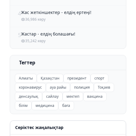
Жас жеткіншектер - елдің ертеңі!
4
36,986 көру
Жастар - елдің болашағы!
5
35,242 көру
Тегтер
Алматы
Қазақстан
президент
спорт
коронавирус
ауа райы
полиция
Тоқаев
денсаулық
сайлау
мектеп
вакцина
білім
медицина
баға
Серіктес жаңалықтар