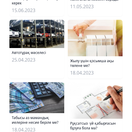
керек
11.05.2023
15.06.2023
Автотұрақ мәселесі
25.04.2023
Жылу үшін қосымша ақы
төлене ме?
18.04.2023
Табысы аз мамандық
иелеріне несие беріле ме?
Рұқсатсыз үй қабырғасын
бұзуға бола ма?
18.04.2023