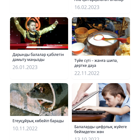
16.02.2023
Дарынды балалар қабілетін
дамыту маңызды
Түйе сүті – жанға шипа,
дертке дауа
26.01.2023
22.11.2022
Егеуқұйрық көбейіп барады
Балаларды цифрлық жүйеге
10.11.2022
бейімдеген жөн
13.10.2022