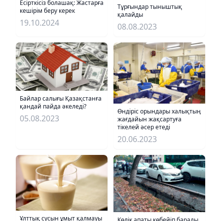
Есірткісіз болашақ: Жастарға
Тұрғындар тыныштық
кешірім беру керек
қалайды
19.10.2024
08.08.2023
Байлар салығы Қазақстанға
қандай пайда әкеледі?
Өндіріс орындары халықтың
05.08.2023
жағдайын жақсартуға
тікелей әсер етеді
20.06.2023
Ұлттық сусын ұмыт қалмауы
Көлік апаты көбейіп барады