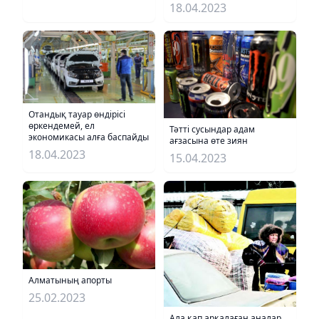
18.04.2023
Отандық тауар өндірісі
өркендемей, ел
Тәтті сусындар адам
экономикасы алға баспайды
ағзасына өте зиян
18.04.2023
15.04.2023
Алматының апорты
25.02.2023
Ала қап арқалаған аналар