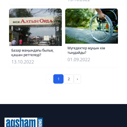
Мүгедектер мұңын кім
Базар маңындағы былық
тыңдайды?
қашан реттеледі?
01.09.2022
13.10.2022
‹
1
2
›