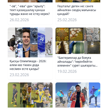
"-ов", "-ева"-дан "арылу":
Гештальт деген не: сәнге
текті қазақшалау қанша
айналған сөздің мағынасы
тұрады және не істеу керек?
қандай?
26.02.2026
25.02.2026
"Бактериялар да бояуға
Қысқы Олимпиада - 2026:
айналады": “көрінбейтін
әлем көз тіккен дода
әлемнен" сурет шығаратын
несімен есте қалды?
микробиологтың әңгімесі
19.02.2026
23.02.2026