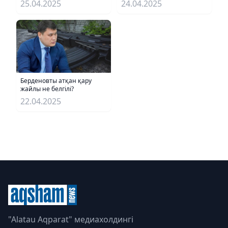
25.04.2025
24.04.2025
Берденовты атқан қару
жайлы не белгілі?
22.04.2025
"Alatau Aqparat" медиахолдингі