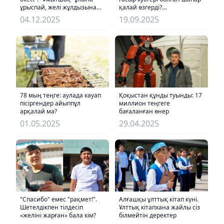
ұрыспай, желі жұлдызына
қалай өзгерді?
айналған әке кім?
(фоторепортаж)
04.12.2025
19.09.2025
78 мың теңге: аулада кәуап
Қоқыстан құнды туынды: 17
пісіргендер айыппұл
миллион теңгеге
арқалай ма?
бағаланған өнер
01.05.2025
29.04.2025
"Спасибо" емес "рақмет!".
Алғашқы ұлттық кітап күні.
Шетелдікпен тілдесіп
Ұлттық кітапхана жайлы сіз
«желіні жарған» бала кім?
білмейтін деректер