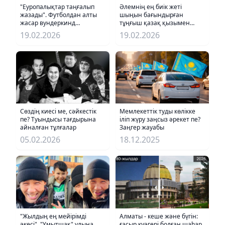
"Еуропалықтар таңғалып
Әлемнің ең биік жеті
жазады". Футболдан алты
шыңын бағындырған
жасар вундеркинд
тұңғыш қазақ қызымен
Айсұлтанның таланты
сұхбат
19.02.2026
19.02.2026
таңдай қақтырды
Сөздің киесі ме, сәйкестік
Мемлекеттік туды көлікке
пе? Туындысы тағдырына
іліп жүру заңсыз әрекет пе?
айналған тұлғалар
Заңгер жауабы
05.02.2026
18.12.2025
"Жылдың ең мейірімді
Алматы - кеше және бүгін:
әкесі". "Ұмытшақ" ұлына
ғасыр куәгері болған шаһар