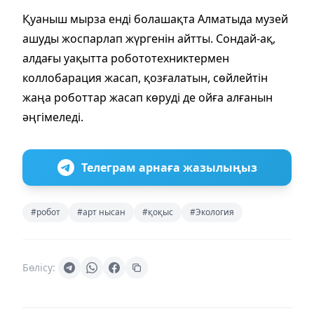
Қуаныш мырза енді болашақта Алматыда музей
ашуды жоспарлап жүргенін айтты. Сондай-ақ,
алдағы уақытта робототехниктермен
коллобарация жасап, қозғалатын, сөйлейтін
жаңа роботтар жасап көруді де ойға алғанын
әңгімеледі.
Телеграм арнаға жазылыңыз
#робот
#арт нысан
#қоқыс
#Экология
Бөлісу: