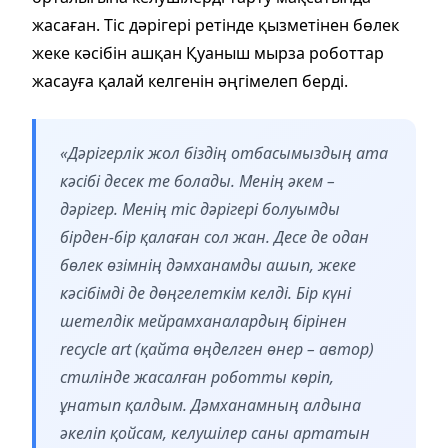
жасаған. Тіс дәрігері ретінде қызметінен бөлек
жеке кәсібін ашқан Қуаныш мырза роботтар
жасауға қалай келгенін әңгімелеп берді.
«Дәрігерлік жол біздің отбасымыздың ата
кәсібі десек те болады. Менің әкем –
дәрігер. Менің тіс дәрігері болуымды
бірден-бір қалаған сол жан. Десе де одан
бөлек өзімнің дәмханамды ашып, жеке
кәсібімді де дөңгелеткім келді. Бір күні
шетелдік мейрамханалардың бірінен
recycle art
(қайта өңделген өнер – автор)
стилінде жасалған роботты көріп,
ұнатып қалдым. Дәмханамның алдына
әкеліп қойсам, келушілер саны артатын