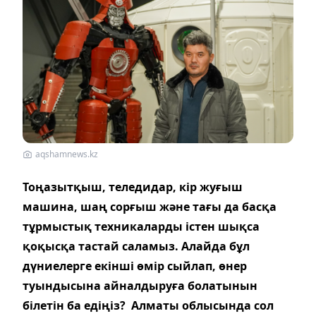
aqshamnews.kz
Тоңазытқыш, теледидар, кір жуғыш
машина, шаң сорғыш және тағы да басқа
тұрмыстық техникаларды істен шықса
қоқысқа тастай саламыз. Алайда бұл
дүниелерге екінші өмір сыйлап, өнер
туындысына айналдыруға болатынын
білетін ба едіңіз?
Алматы облысында сол