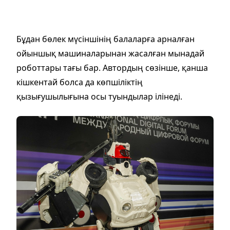
Бұдан бөлек мүсіншінің балаларға арналған
ойыншық машиналарынан жасалған мынадай
роботтары тағы бар. Автордың сөзінше, қанша
кішкентай болса да көпшіліктің
қызығушылығына осы туындылар ілінеді.