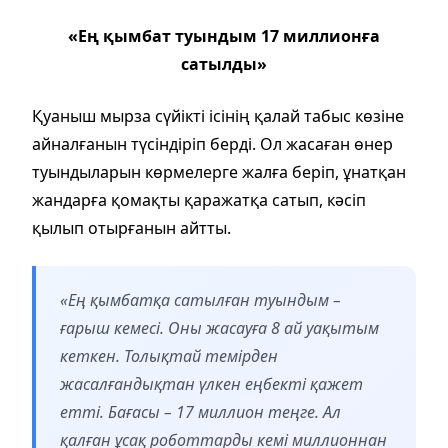
«Ең қымбат туындым 17 миллионға
сатылды»
Қуаныш мырза сүйікті ісінің қалай табыс көзіне
айналғанын түсіндіріп берді. Ол жасаған өнер
туындыларын көрмелерге жалға беріп, ұнатқан
жандарға қомақты қаражатқа сатып, кәсіп
қылып отырғанын айтты.
«Ең қымбатқа сатылған туындым –
ғарыш кемесі. Оны жасауға 8 ай уақытым
кеткен. Толықтай темірден
жасалғандықтан үлкен еңбекті қажет
етті. Бағасы – 17 миллион теңге. Ал
қалған ұсақ роботтарды кемі миллионнан