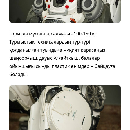
Горилла мүсінінің салмағы - 100-150 кг.
Тұрмыстық техникалардың түр-түрі
қолданылған туындыға мұқият қарасаңыз,
шаңсорғыш, дауыс ұлғайтқыш, балалар
ойыншығы сынды пластик өнімдерін байқауға
болады.