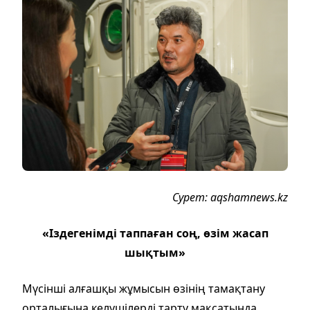
Сурет: aqshamnews.kz
«Іздегенімді таппаған соң, өзім жасап
шықтым»
Мүсінші алғашқы жұмысын өзінің тамақтану
орталығына келушілерді тарту мақсатында