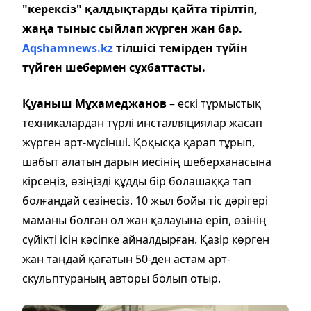
"керексіз" қалдықтарды қайта тірілтіп,
жаңа тыныс сыйлап жүрген жан бар.
Аqshamnews.kz
тілшісі темірден түйін
түйген шебермен сұхбаттасты.
Қуаныш Мұхамеджанов
– ескі тұрмыстық
техникалардан түрлі инсталляциялар жасап
жүрген арт-мүсінші. Қоқысқа қарап тұрып,
шабыт алатын дарын иесінің шеберханасына
кірсеңіз, өзіңізді құдды бір болашаққа тап
болғандай сезінесіз. 10 жыл бойы тіс дәрігері
маманы болған ол жан қалауына еріп, өзінің
сүйікті ісін кәсіпке айналдырған. Қазір көрген
жан таңдай қағатын 50-ден астам арт-
скульптураның авторы болып отыр.