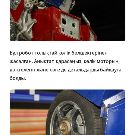
Бұл робот толықтай көлік бөлшектерінен
жасалған. Анықтап қарасаңыз, көлік моторын,
дөңгелегін және өзге де детальдарды байқауға
болды.