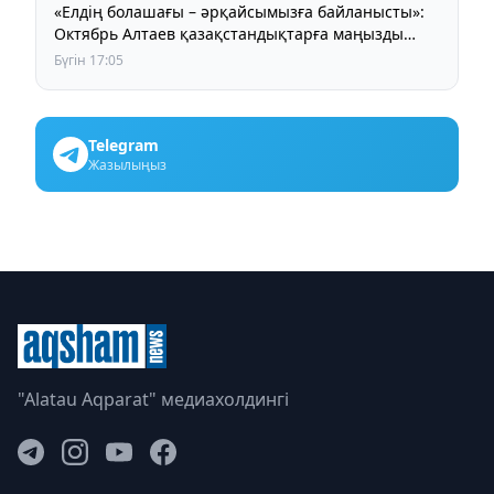
«Елдің болашағы – әрқайсымызға байланысты»:
Октябрь Алтаев қазақстандықтарға маңызды
үндеу жасады
Бүгін 17:05
Telegram
Жазылыңыз
"Alatau Aqparat" медиахолдингі