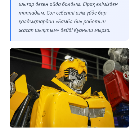
шығар деген ойда болдым. Бірақ елімізден
таппадым. Сол себепті өзім үйде бар
қалдықтардан «Бамбл-би» роботын
жасап шықтым» дейді Қуаныш мырза.