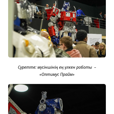
Суретте: мүсіншінің ең үлкен роботы
–
«Оптимус Прайм»