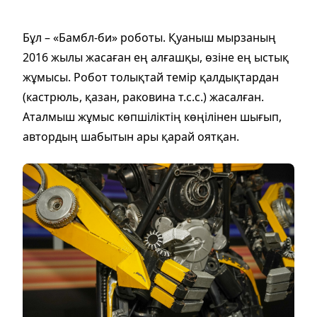
Бұл – «Бамбл-би» роботы. Қуаныш мырзаның
2016 жылы жасаған ең алғашқы, өзіне ең ыстық
жұмысы. Робот толықтай темір қалдықтардан
(кастрюль, қазан, раковина т.с.с.) жасалған.
Аталмыш жұмыс көпшіліктің көңілінен шығып,
автордың шабытын ары қарай оятқан.