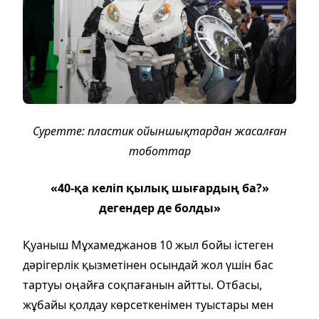
Суретте: пластик ойыншықтардан жасалған
тоботтар
«40-қа келіп қылық шығардың ба?»
дегендер де болды»
Қуаныш Мұхамеджанов 10 жыл бойы істеген
дәрігерлік қызметінен осындай жол үшін бас
тартуы оңайға соқпағанын айтты. Отбасы,
жұбайы қолдау көрсеткенімен туыстары мен