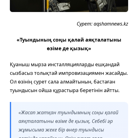
Сурет: aqshamnews.kz
«Туындының соңы қалай аяқталатыны
өзіме де қызық»
Қуаныш мырза инсталляцияларды ешқандай
сызбасыз толықтай импровизациямен жасайды.
Ол өзінің сурет сала алмайтынын, бастаған
туындысын ойша құрастыра беретінін айтты.
«Жасап жатқан туындымның соңы қалай
аяқталатыны өзіме де қызық. Себебі әр
жұмысыма жеке бір өнер туындысы