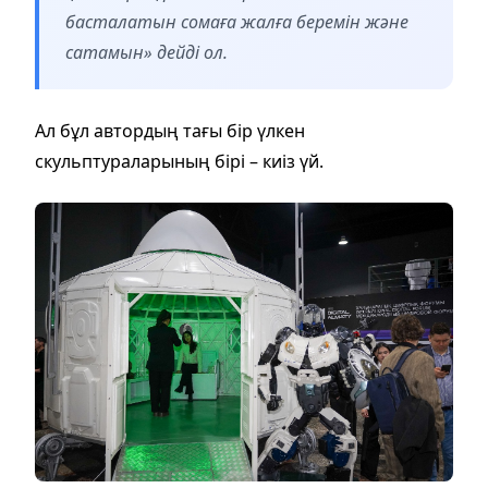
басталатын сомаға жалға беремін және
сатамын» дейді ол.
Ал бұл автордың тағы бір үлкен
скульптураларының бірі – киіз үй.