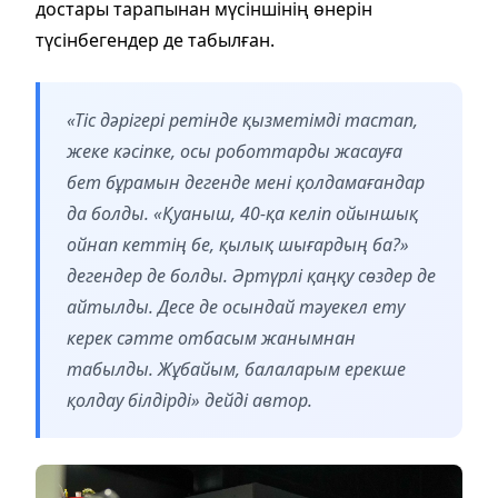
достары тарапынан мүсіншінің өнерін
түсінбегендер де табылған.
«Тіс дәрігері ретінде қызметімді тастап,
жеке кәсіпке, осы роботтарды жасауға
бет бұрамын дегенде мені қолдамағандар
да болды. «Қуаныш, 40-қа келіп ойыншық
ойнап кеттің бе, қылық шығардың ба?»
дегендер де болды. Әртүрлі қаңқу сөздер де
айтылды. Десе де осындай тәуекел ету
керек сәтте отбасым жанымнан
табылды. Жұбайым, балаларым ерекше
қолдау білдірді» дейді автор.