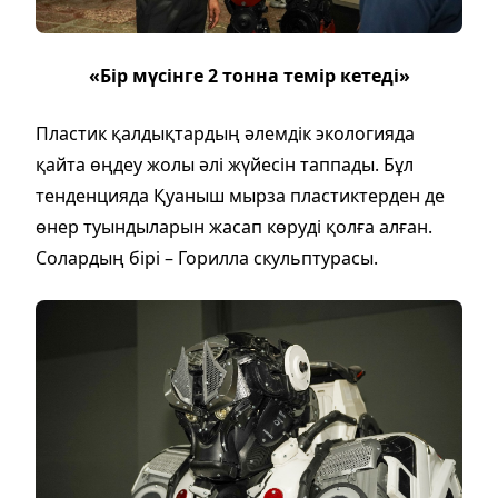
«Бір мүсінге 2 тонна темір кетеді»
Пластик қалдықтардың әлемдік экологияда
қайта өңдеу жолы әлі жүйесін таппады. Бұл
тенденцияда Қуаныш мырза пластиктерден де
өнер туындыларын жасап көруді қолға алған.
Солардың бірі – Горилла скульптурасы.