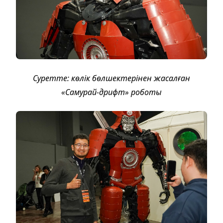
Суретте: көлік бөлшектерінен жасалған
«Самурай-дрифт» роботы