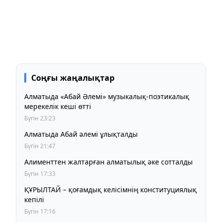
Соңғы жаңалықтар
Алматыда «Абай Әлемі» музыкалық-поэтикалық
мерекелік кеші өтті
Бүгін 23:23
Алматыда Абай әлемі ұлықталды
Бүгін 21:47
Алименттен жалтарған алматылық әке сотталды
Бүгін 17:33
ҚҰРЫЛТАЙ – қоғамдық келісімнің конституциялық
кепілі
Бүгін 17:16