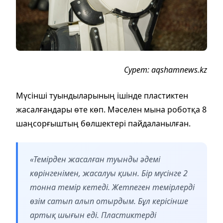
Сурет: aqshamnews.kz
Мүсінші туындыларының ішінде пластиктен
жасалғандары өте көп. Мәселен мына роботқа 8
шаңсорғыштың бөлшектері пайдаланылған.
«Темірден жасалған туынды әдемі
көрінгенімен, жасалуы қиын. Бір мүсінге 2
тонна темір кетеді. Жетпеген темірлерді
өзім сатып алып отырдым. Бұл керісінше
артық шығын еді. Пластиктерді