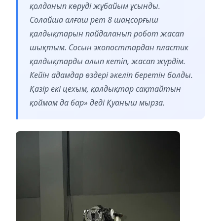
қолданып көруді жұбайым ұсынды.
Солайша алғаш рет 8 шаңсорғыш
қалдықтарын пайдаланып робот жасап
шықтым. Сосын экопосттардан пластик
қалдықтарды алып кетіп, жасап жүрдім.
Кейін адамдар өздері әкеліп беретін болды.
Қазір екі цехым, қалдықтар сақтайтын
қоймам да бар» деді Қуаныш мырза.