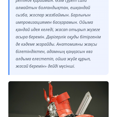
ретінде қараймын. Өзім сурет сала
алмайтын болғандықтан, ешқандай
сызба, жоспар жазбаймын. Барлығын
импровизациямен басқарамын. Ойыма
қандай идея келеді, жасап отырып жүзеге
асыра беремін. Дәрігерлік оқуды бітіргенім
де кәдеме жарайды. Анатомияны жақсы
білетіндіктен, адамның қаңқасын көз
алдыма елестетіп, ойша жүйе құрып,
жасай беремін» дейді мүсінші.