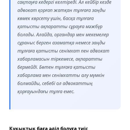
сақтауға кедергі келтіреді. Ал кейбір кезде
адвокат қорғап жатқан тұлғаға заңды
көмек көрсету үшін, басқа тұлғаға
қатысты ақпаратты сұрауға мәжбүр
болады. Алайда, органдар мен мекемелер
сұраныс берген азаматқа немесе заңды
тұлғаға қатысты сенімхат пен адвокат
хабарламасын тіркемесе, ақпаратты
бермейді. Бөтен тұлғаға қатысты
хабарлама мен сенімхатты алу мүмкін
болмайды, себебі ол адвокаттың
қорғауындағы тұлға емес.
Құқықтық баға әділ болуға тиіс