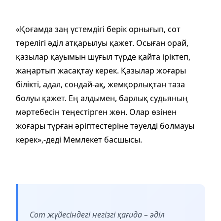
«Қоғамда заң үстемдігі берік орнығып, сот
төрелігі әділ атқарылуы қажет. Осыған орай,
қазылар қауымын шұғыл түрде қайта іріктеп,
жаңартып жасақтау керек. Қазылар жоғары
білікті, адал, сондай-ақ, жемқорлықтан таза
болуы қажет. Ең алдымен, барлық судьяның
мәртебесін теңестірген жөн. Олар өзінен
жоғары тұрған әріптестеріне тәуелді болмауы
керек»,-деді Мемлекет басшысы.
Сот жүйесіндегі негізгі қағида – әділ