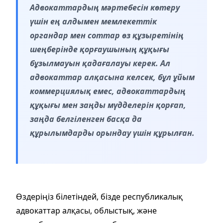
Адвокаттардың мәртебесін көтеру
үшін ең алдымен мемлекеттік
органдар мен соттар өз құзыретінің
шеңберінде қорғаушының құқығы
бұзылмауын қадағалауы керек. Ал
адвокаттар алқасына келсек, бұл ұйым
коммерциялық емес, адвокаттардың
құқығы мен заңды мүдделерін қорғап,
заңда белгіленген басқа да
құрылымдарды орындау үшін құрылған.
Өздеріңіз білетіндей, бізде республикалық
адвокаттар алқасы, облыстық, және