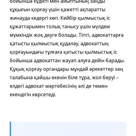
бойынша күдікті мен айыптының заңды
құқығын қорғау үшін қажетті ақпаратты
жинауда кедергі көп. Кейбір қылмыстық іс
құжаттарымен толық танысу үшін мүлдем
мүмкіндік жоқ деуге болады. Тіпті, адвокаттарға
қатысты қылмыстық қудалау, адвокаттың
қорғауындағы тұлғаға қатысты қылмыстық іс
бойынша адвокаттан жауап алуға дейін барады.
Құқық қорғау органдары мұндай әрекеттер заң
талабына қайшы екенін біле тұра, жол беруі –
елдегі адвокат мәртебесінің әлі де төмен
екендігін көрсетеді.