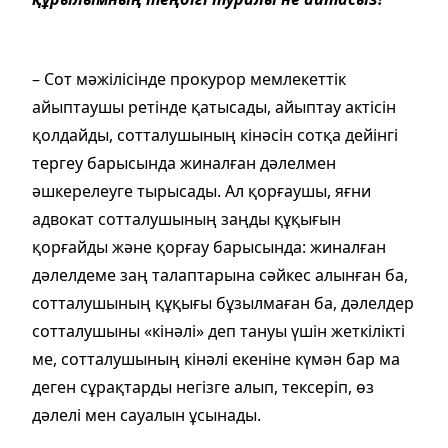
– Сот мәжілісінде прокурор мемлекеттік
айыптаушы ретінде қатысады, айыптау актісін
қолдайды, сотталушының кінәсін сотқа дейінгі
тергеу барысында жиналған дәлелмен
әшкерелеуге тырысады. Ал қорғаушы, яғни
адвокат сотталушының заңды құқығын
қорғайды және қорғау барысында: жиналған
дәлелдеме заң талаптарына сәйкес алынған ба,
сотталушының құқығы бұзылмаған ба, дәлелдер
сотталушыны «кінәлі» деп тануы үшін жеткілікті
ме, сотталушының кінәлі екеніне күмән бар ма
деген сұрақтарды негізге алып, тексеріп, өз
дәлелі мен сауалын ұсынады.