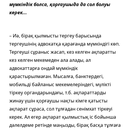
мүмкіндік болса, қорғаушыда да сол болуы
керек...
– Иә, бірақ қылмысты тергеу барысында
тергеушінің адвокатқа қарағанда мүмкіндігі көп.
Тергеуші сұраныс жасап, кез келген ақпаратты
кез келген мекемеден ала алады, ал
адвокаттарға ондай мүмкіндік
қарастырылмаған. Мысалға, банктердегі,
мобильді байланыс мекемелеріндегі, мүлікті
тіркеу органдарындағы, т.б. ақпараттарды
жинау үшін қорғаушы нақты кімге қатысты
ақпарат сұраса, сол тұлғадан сенімхат тіркеуі
керек. Ал егер ақпарат қылмыстық іс бойынша
дәлелдеме ретінде маңызды, бірақ басқа тұлғаға