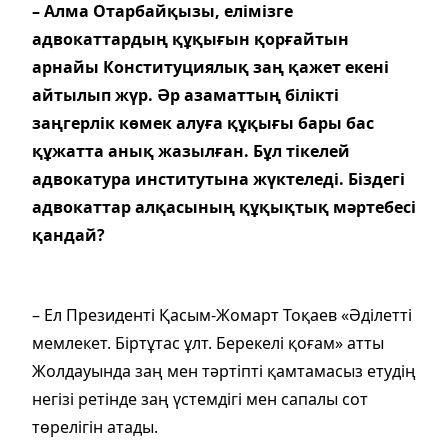
– Алма Отарбайқызы, елімізге
адвокаттардың құқығын қорғайтын
арнайы Конституциялық заң қажет екені
айтылып жүр. Әр азаматтың білікті
заңгерлік көмек алуға құқығы бары бас
құжатта анық жазылған. Бұл тікелей
адвокатура институтына жүктеледі. Біздегі
адвокаттар алқасының құқықтық мәртебесі
қандай?
– Ел Президенті Қасым-Жомарт Тоқаев «Әділетті
мемлекет. Біртұтас ұлт. Берекелі қоғам» атты
Жолдауында заң мен тәртіпті қамтамасыз етудің
негізі ретінде заң үстемдігі мен сапалы сот
төрелігін атады.