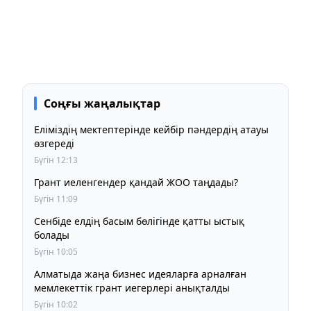
Соңғы жаңалықтар
Еліміздің мектептерінде кейбір пәндердің атауы
өзгереді
Бүгін 12:13
Грант иеленгендер қандай ЖОО таңдады?
Бүгін 11:09
Сенбіде елдің басым бөлігінде қатты ыстық
болады
Бүгін 10:05
Алматыда жаңа бизнес идеяларға арналған
мемлекеттік грант иегерлері анықталды
Бүгін 10:02