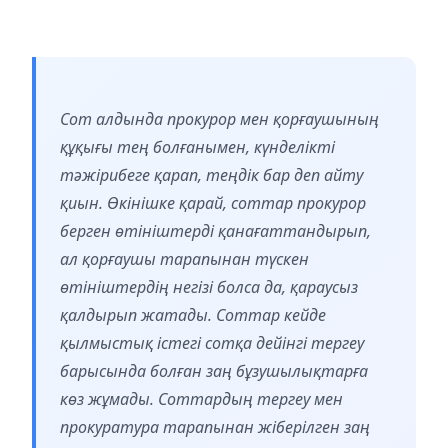
Сот алдында прокурор мен қорғаушының
құқығы тең болғанымен, күнделікті
тәжірибеге қарап, теңдік бар деп айту
қиын. Өкінішке қарай, соттар прокурор
берген өтініштерді қанағаттандырып,
ал қорғаушы тарапынан түскен
өтініштердің негізі болса да, қараусыз
қалдырып жатады. Соттар кейде
қылмыстық істегі сотқа дейінгі тергеу
барысында болған заң бұзушылықтарға
көз жұмады. Соттардың тергеу мен
прокуратура тарапынан жіберілген заң