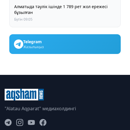
Алматыда тәулік ішінде 1 789 рет жол ережесі
бұзылған
Бүгін 09:05
Telegram
Жазылыңыз
"Alatau Aqparat" медиахолдингі