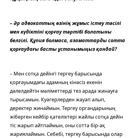
– Әр адвокаттың өзінің жұмыс істеу тәсілі
мен күдіктіні қорғау тәртібі болатыны
белгілі. Құпия болмаса, азаматтарды сотта
қорғаудағы басты ұстанымыңыз қандай?
– Мен сотқа дейінгі тергеу барысында
қорғауымдағы адамның кінәсіз екенін
дәлелдейтін мәліметтерді тез арада жинауға
тырысамын. Куәгерлерден жауап алып,
деректер жинаймын. Тергеу органдарының
жіберген кейбір қателіктері жайлы сотқа дейін
тіс жарып айтпаймын, оны сотта бір-ақ
жариялаймын. Себебі, тергеу барысында олар