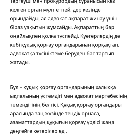
Тергеуші мен прокурордың сұранысын кез
келген орган мүлт етпей, дер кезінде
орындайды, ал адвокат ақпарат жинау үшін
біраз уақытын жұмсайды. Ақпараттың бәрі
оңайлықпен қолға түспейді. Куәгерлердің де
көбі құқық қорғау органдарынан қорқақтап,
адвокатқа түсініктеме беруден бас тартып
жатады.
Бұл – құқық қорғау органдарының халыққа
ықпалының үстемдігі мен адвокат мәртебесінің
төмендігінің белгісі. Құқық қорғау органдары
арасында заң жүзінде теңдік орнаса,
азаматтардың құқығын қорғау үрдісі жаңа
деңгейге көтерілер еді.