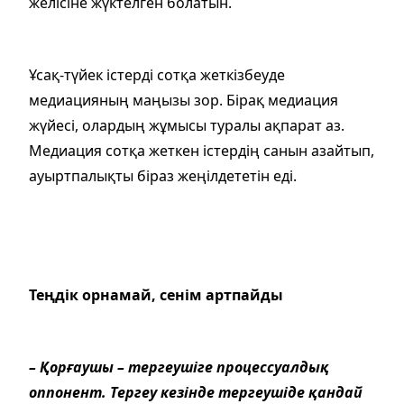
желісіне жүктелген болатын.
Ұсақ-түйек істерді сотқа жеткізбеуде
медиацияның маңызы зор. Бірақ медиация
жүйесі, олардың жұмысы туралы ақпарат аз.
Медиация сотқа жеткен істердің санын азайтып,
ауыртпалықты біраз жеңілдететін еді.
Теңдік орнамай, сенім артпайды
– Қорғаушы – тергеушіге процессуалдық
оппонент. Тергеу кезінде тергеушіде қандай