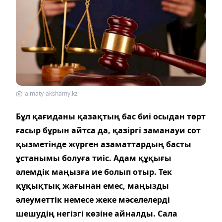
almaty-akshamy.kz
Бұл қағиданы қазақтың бас биі осыдан төрт
ғасыр бұрын айтса да, қазіргі заманауи сот
қызметінде жүрген азаматтардың басты
ұстанымы болуға тиіс. Адам құқығы
әлемдік маңызға ие болып отыр. Тек
құқықтық жағынан емес, маңызды
әлеуметтік немесе жеке мәселелерді
шешудің негізгі көзіне айналды. Сала