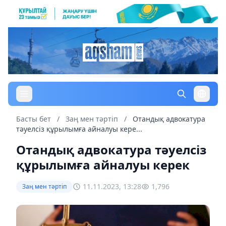
Басты бет
/
Заң мен тəртіп
/
Отандық адвокатура
тәуелсіз құрылымға айналуы кере...
Отандық адвокатура тәуелсіз
құрылымға айналуы керек
11.11.2023, 13:28
1,796
Заң мен тəртіп