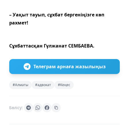
– Уақыт тауып, сұхбат бергеніңізге көп
рахмет!
Сұхбаттасқан
Гүлжанат СЕМБАЕВА.
Телеграм арнаға жазылыңыз
#Алматы
#адвокат
#Кеңес
Бөлісу: