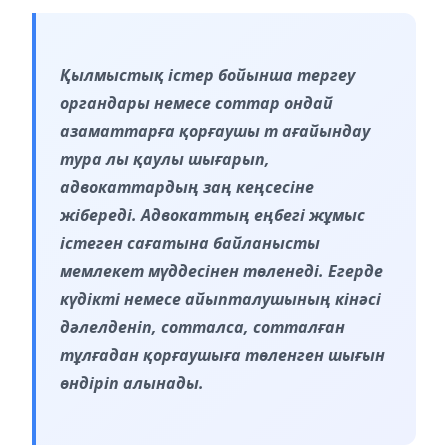
Қылмыстық істер бойынша тергеу
органдары немесе соттар ондай
азаматтарға қорғаушы т ағайындау
тура лы қаулы шығарып,
адвокаттардың заң кеңсесіне
жібереді. Адвокаттың еңбегі жұмыс
істеген сағатына байланысты
мемлекет мүддесінен төленеді. Егерде
күдікті немесе айыпталушының кінәсі
дәлелденіп, сотталса, сотталған
тұлғадан қорғаушыға төленген шығын
өндіріп алынады.