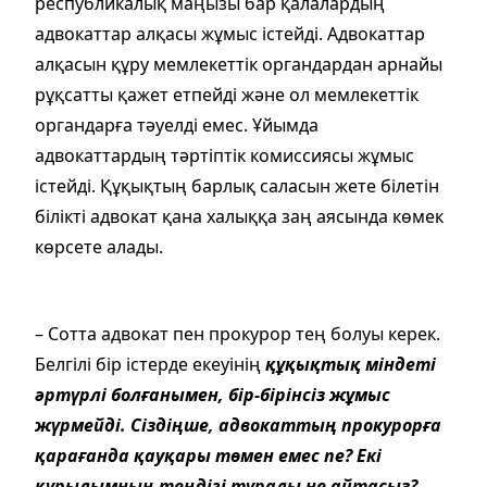
республикалық маңызы бар қалалардың
адвокаттар алқасы жұмыс істейді. Адвокаттар
алқасын құру мемлекеттік органдардан арнайы
рұқсатты қажет етпейді және ол мемлекеттік
органдарға тәуелді емес. Ұйымда
адвокаттардың тәртіптік комиссиясы жұмыс
істейді. Құқықтың барлық саласын жете білетін
білікті адвокат қана халыққа заң аясында көмек
көрсете алады.
– Сотта адвокат пен прокурор тең болуы керек.
Белгілі бір істерде екеуінің
құқықтық міндеті
әртүрлі болғанымен, бір-бірінсіз жұмыс
жүрмейді. Сіздіңше, адвокаттың прокурорға
қарағанда қауқары төмен емес пе? Екі
құрылымның теңдігі туралы не айтасыз?