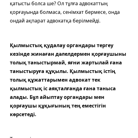
қатысты болса ше? Ол тұлға адвокаттың
қорғауында болмаса, сенімхат бермесе, онда
ондай ақпарат адвокатқа берілмейді.
Қылмыстық қудалау органдары тергеу
кезінде жинаған дәлелдермен қорғаушыны
толық таныстырмай, яғни жартылай ғана
таныстыруға құқылы. Қылмыстық істің
толық құжаттарымен адвокат тек
қылмыстық іс аяқталғанда ғана таныса
алады. Бұл айыптау органдары мен
қорғаушы құқығының тең еместігін
көрсетеді.