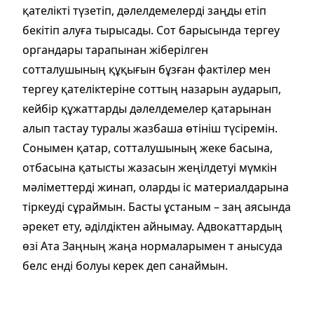
қателікті түзетіп, дәлелдемелерді заңды етіп
бекітіп алуға тырысады. Сот барысында тергеу
органдары тарапынан жіберілген
сотталушының құқығын бұзған фактілер мен
тергеу қателіктеріне соттың назарын аударып,
кейбір құжаттарды дәлелдемелер қатарынан
алып тастау туралы жазбаша өтініш түсіремін.
Сонымен қатар, сотталушының жеке басына,
отбасына қатысты жазасын жеңілдетуі мүмкін
мәліметтерді жинап, оларды іс материалдарына
тіркеуді сұраймын. Басты ұстаным – заң аясында
әрекет ету, әділдіктен айнымау. Адвокаттардың
өзі Ата Заңның жаңа нормаларымен т анысуда
белс енді болуы керек деп санаймын.