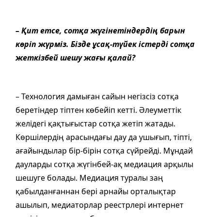
– Қит етсе, сотқа жүгінетіндердің барын
көріп жүрміз. Бізде ұсақ-түйек істерді сотқа
жеткізбей шешу жағы қалай?
– Технология дамыған сайын негізсіз сотқа
беретіндер тіптен көбейіп кетті. Әлеуметтік
желідегі қақтығыстар сотқа жетіп жатады.
Көршілердің арасындағы дау да ушығып, тіпті,
ағайындылар бір-бірін сотқа сүйрейді. Мұндай
дауларды сотқа жүгінбей-ақ медиация арқылы
шешуге болады. Медиация туралы заң
қабылданғаннан бері арнайы орталықтар
ашылып, медиаторлар реестрлері интернет