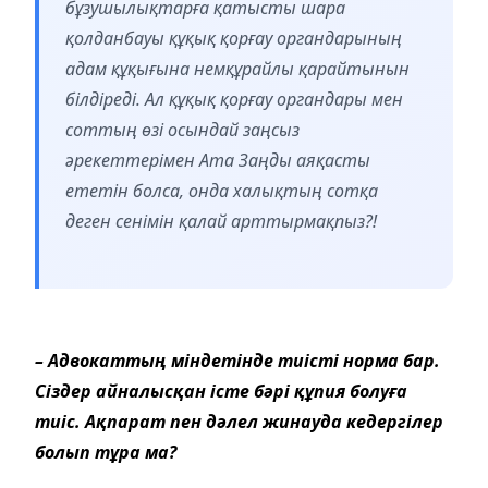
бұзушылықтарға қатысты шара
қолданбауы құқық қорғау органдарының
адам құқығына немқұрайлы қарайтынын
білдіреді. Ал құқық қорғау органдары мен
соттың өзі осындай заңсыз
әрекеттерімен Ата Заңды аяқасты
ететін болса, онда халықтың сотқа
деген сенімін қалай арттырмақпыз?!
– Адвокаттың міндетінде тиісті норма бар.
Сіздер айналысқан істе бәрі құпия болуға
тиіс. Ақпарат пен дәлел жинауда кедергілер
болып тұра ма?