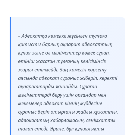
– Адвокатқа көмекке жүгінген тұлғаға
қатысты барлық ақпарат адвокаттық
құпия және ол мәліметтер көмек сұрап,
өтініш жасаған тұлғаның келісімінсіз
жария етілмейді. Заң көмегін көрсету
аясында адвокат сұраныс жіберіп, керекті
ақпараттарды жинайды. Сұраған
мәліметтерді беру үшін органдар мен
мекемелер адвокат кімнің мүддесіне
сұраныс беріп отырғаны жайлы құжатты,
адвокаттың хабарламасын, сенімхатты
талап етеді. Әрине, бұл құпиялықты