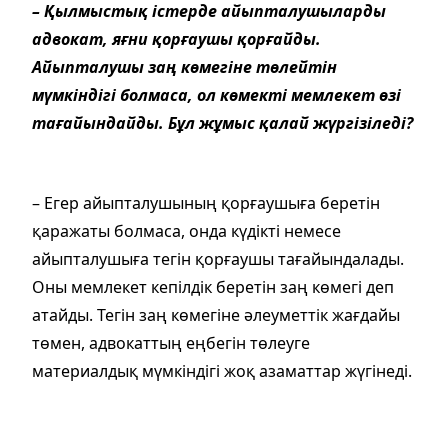
– Қылмыстық істерде айыпталушыларды
адвокат, яғни қорғаушы қорғайды.
Айыпталушы заң көмегіне төлейтін
мүмкіндігі болмаса, ол көмекті мемлекет өзі
тағайындайды. Бұл жұмыс қалай жүргізіледі?
– Егер айыпталушының қорғаушыға беретін
қаражаты болмаса, онда күдікті немесе
айыпталушыға тегін қорғаушы тағайындалады.
Оны мемлекет кепілдік беретін заң көмегі деп
атайды. Тегін заң көмегіне әлеуметтік жағдайы
төмен, адвокаттың еңбегін төлеуге
материалдық мүмкіндігі жоқ азаматтар жүгінеді.