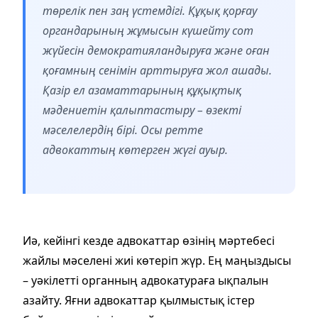
төрелік пен заң үстемдігі. Құқық қорғау
органдарының жұмысын күшейту сот
жүйесін демократияландыруға және оған
қоғамның сенімін арттыруға жол ашады.
Қазір ел азаматтарының құқықтық
мәдениетін қалыптастыру – өзекті
мәселелердің бірі. Осы ретте
адвокаттың көтерген жүгі ауыр.
Иә, кейінгі кезде адвокаттар өзінің мәртебесі
жайлы мәселені жиі көтеріп жүр. Ең маңыздысы
– уәкілетті органның адвокатураға ықпалын
азайту. Яғни адвокаттар қылмыстық істер