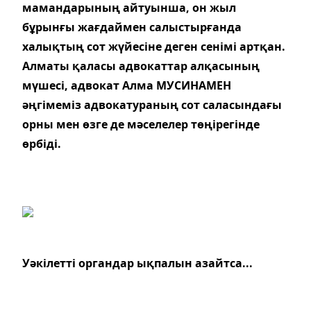
мамандарының айтуынша, он жыл
бұрынғы жағдаймен салыстырғанда
халықтың сот жүйесіне деген сенімі артқан.
Алматы қаласы адвокаттар алқасының
мүшесі, адвокат Алма МУСИНАМЕН
әңгімеміз адвокатураның сот саласындағы
орны мен өзге де мәселелер төңірегінде
өрбіді.
Уәкілетті органдар ықпалын азайтса...