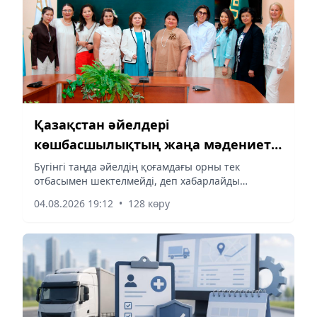
Қазақстан әйелдері
көшбасшылықтың жаңа мәдениетін
қалыптастыруда
Бүгінгі таңда әйелдің қоғамдағы орны тек
отбасымен шектелмейді, деп хабарлайды
aqshamnews.kz тілшісі.
04.08.2026 19:12
•
128 көру