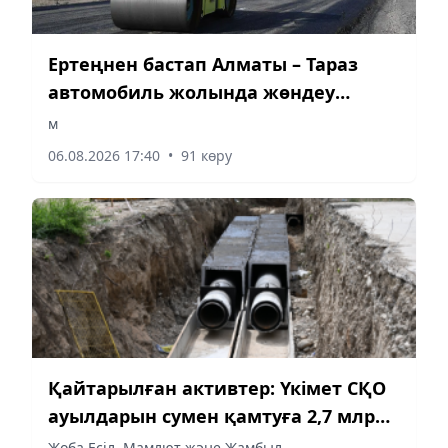
Ертеңнен бастап Алматы – Тараз
автомобиль жолында жөндеу
басталады
м
06.08.2026 17:40
•
91 көру
Қайтарылған активтер: Үкімет СҚО
ауылдарын сумен қамтуға 2,7 млрд
теңге бөлді
Жоба Есіл, Мамлют және Жамбыл