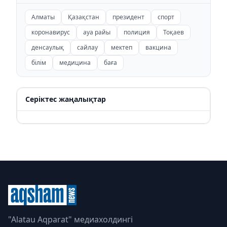
Алматы
Қазақстан
президент
спорт
коронавирус
ауа райы
полиция
Тоқаев
денсаулық
сайлау
мектеп
вакцина
білім
медицина
баға
Серіктес жаңалықтар
"Alatau Aqparat" медиахолдингі