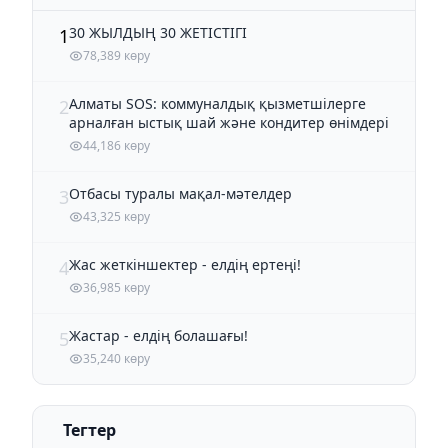
30 ЖЫЛДЫҢ 30 ЖЕТІСТІГІ
1
78,389 көру
Алматы SOS: коммуналдық қызметшілерге
2
арналған ыстық шай және кондитер өнімдері
44,186 көру
Отбасы туралы мақал-мәтелдер
3
43,325 көру
Жас жеткіншектер - елдің ертеңі!
4
36,985 көру
Жастар - елдің болашағы!
5
35,240 көру
Тегтер