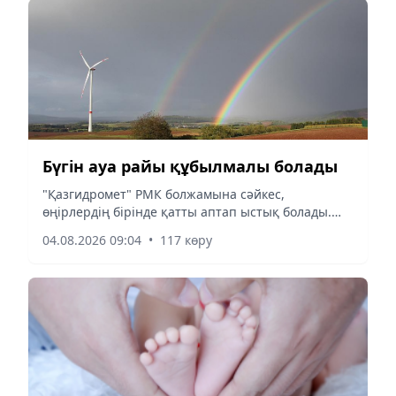
Бүгін ауа райы құбылмалы болады
"Қазгидромет" РМК болжамына сәйкес,
өңірлердің бірінде қатты аптап ыстық болады.
Сондай-ақ кей өңірде найзағай ойнап, бұршақ
04.08.2026 09:04
•
117 көру
түседі, тағы бір өңірде нөсер жаңбыр жауады