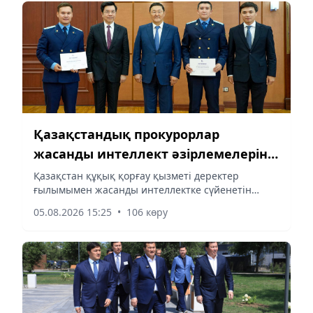
Қазақстандық прокурорлар
жасанды интеллект әзірлемелерін
әлемге әйгілі сарапшы Кай-Фу Лиге
Қазақстан құқық қорғау қызметі деректер
ғылымымен жасанды интеллектке сүйенетін
таныстырды
мемлекеттер қатарына қадам басуда, деп
05.08.2026 15:25
•
106 көру
хабарлайды aqshamnews.kz тілшісі.