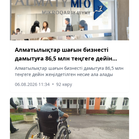
Алматылықтар шағын бизнесті
дамытуға 86,5 млн теңгеге дейін
жеңілдетілген несие ала алады
Алматылықтар шағын бизнесті дамытуға 86,5 млн
теңгеге дейін жеңілдетілген несие ала алады
06.08.2026 11:34
•
92 көру