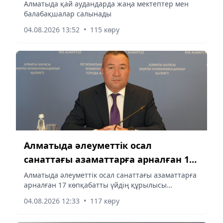
салынады
Алматыда қай аудандарда жаңа мектептер мен
балабақшалар салынады
04.08.2026 13:52
•
115 көру
Алматыда әлеуметтік осал
санаттағы азаматтарға арналған 17
көпқабатты үйдің құрылысы
Алматыда әлеуметтік осал санаттағы азаматтарға
арналған 17 көпқабатты үйдің құрылысы
аяқталды
аяқталды
04.08.2026 12:33
•
117 көру