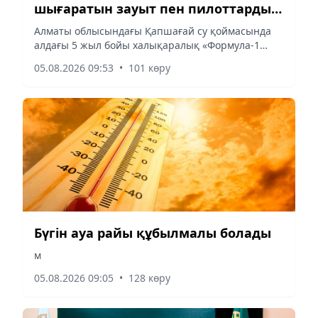
шығаратын зауыт пен пилоттарды
дайындайтын академия ашылады
Алматы облысындағы Қапшағай су қоймасында
алдағы 5 жыл бойы халықаралық «Формула-1
H2O» жарысы өткізіледі, деп хабарлайды
05.08.2026 09:53
•
101 көру
aqshamnews.kz тілшісі.
Бүгін ауа райы құбылмалы болады
м
05.08.2026 09:05
•
128 көру