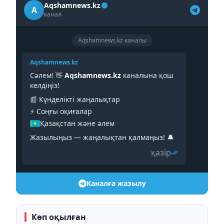
Aqshamnews.kz
A
канал
Aqshamnews.kz каналы
Aqshamnews.kz
Сәлем! 👋
Aqshamnews.kz
каналына қош
келдіңіз!
📰 Күнделікті жаңалықтар
⚡️ Соңғы оқиғалар
Қазақстан және әлем
Жазылыңыз — жаңалықтан қалмаңыз! 🔔
қазір
Каналға жазылу
Көп оқылған