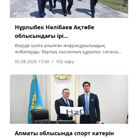
Нұрлыбек Нәлібаев Ақтөбе
облысындағы ірі
инфрақұрылымдық және
Өңірде қолға алынған инфрақұрылымдық
жобаларды, барлық нысанның құрылыс сапасын
әлеуметтік жобалармен танысты
бақылау тапсырылды, деп хабарлайды
05.08.2026 15:00
•
102 көру
aqshamnews.kz тілшісі.
Алматы облысында спорт катерін