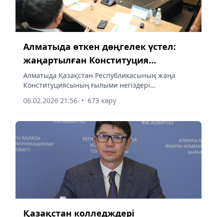
Алматыда өткен дөңгелек үстел:
жаңартылған Конституция
жобасына қолдау
Алматыда Қазақстан Республикасының жаңа
Конституциясының ғылыми негіздері
талқыланды. Енгізіліп жатқан өзгерістерді
06.02.2026 21:56
•
673 көру
түсіндіруге арналған дөңгелек үстел ҚР
Президенті жанындағы Ұлттық ғылым...
Қазақстан колледждері