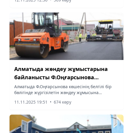
құрылыс барысын тексерді. Аудан тұрғындары
үшін медициналық қызметтің...
Алматыда жөндеу жұмыстарына
байланысты Ф.Оңғарсынова
көшесінің бір бөлігі уақытша
Алматыда Ф.Оңғарсынова көшесінің белгілі бір
бөлігінде жүргізілетін жөндеу жұмысына
жабылады
байланысты көлік қозғалысына уақытша шектеу
11.11.2025 19:51
•
674 көру
енгізіледі.