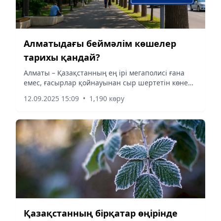
Алматыдағы беймәлім көшелер
тарихы қандай?
Алматы – Қазақстанның ең ірі мегаполисі ғана
емес, ғасырлар қойнауынан сыр шертетін көне
қала
12.09.2025 15:09
•
1,190 көру
Қазақстанның бірқатар өңірінде