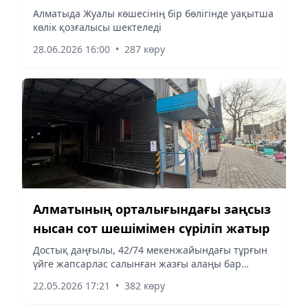
шектеледі
Алматыда Жуалы көшесінің бір бөлігінде уақытша
көлік қозғалысы шектеледі
28.06.2026 16:00
•
287 көру
Алматының орталығындағы заңсыз
нысан сот шешімімен сүріліп жатыр
Достық даңғылы, 42/74 мекенжайындағы тұрғын
үйге жапсарлас салынған жазғы алаңы бар
заңсыз қосалқы құрылыс сот шешімімен сүріліп
22.05.2026 17:21
•
382 көру
жатыр. Бұл туралы Алматының Қала құрылысын
бақылау басқармасының өкілдері хабарлады.