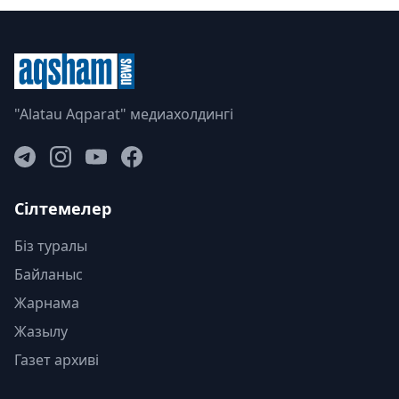
"Alatau Aqparat" медиахолдингі
Сілтемелер
Біз туралы
Байланыс
Жарнама
Жазылу
Газет архиві