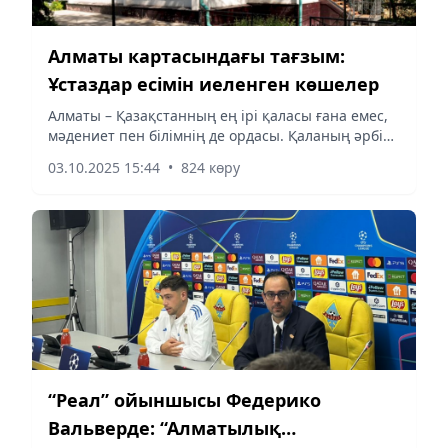
Алматы картасындағы тағзым:
Ұстаздар есімін иеленген көшелер
Алматы – Қазақстанның ең ірі қаласы ғана емес,
мәдениет пен білімнің де ордасы. Қаланың әрбір
көшесінің атауы тарихпен, елге еңбегі сіңген
03.10.2025 15:44
•
824 көру
тұлғалардың есімімен тығыз байланысты. Соның
ішінде...
“Реал” ойыншысы Федерико
Вальверде: “Алматылық