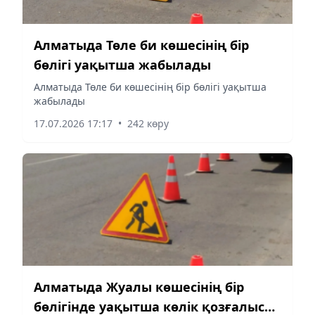
Алматыда Төле би көшесінің бір
бөлігі уақытша жабылады
Алматыда Төле би көшесінің бір бөлігі уақытша
жабылады
17.07.2026 17:17
•
242 көру
Алматыда Жуалы көшесінің бір
бөлігінде уақытша көлік қозғалысы