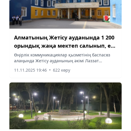
Алматының Жетісу ауданында 1 200
орындық жаңа мектеп салынып, екі
емхана ашылады
Өңірлік коммуникациялар қызметінің баспасөз
алаңында Жетісу ауданының әкімі Ләззат
Жылқыбаева ауданның әлеуметтік және білім
11.11.2025 19:46
•
622 көру
беру инфрақұрылымының даму барысы туралы
баяндады. Әкімнің айтуынша,...