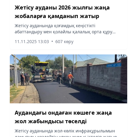
Жетісу ауданы 2026 жылғы жаңа
жобаларға қамданып жатыр
Жетісу ауданында қоғамдық кеңістікті
абаттандыру мен қолайлы қалалық орта құру
жұмыстары аяқталып қалды. Аудан әкімі Ләззат
11.11.2025 13:03
•
607 көру
Жылқыбаеваның айтуынша, бұл жобалар
тұрғындардың өмір сүру сапасын...
Аудандағы ондаған көшеге жаңа
жол жабындысы төселді
Жетісу ауданында жол-көлік инфрақұрылымын
дамытуды көздейтін үлкен жұмыс істеліп жатыр.