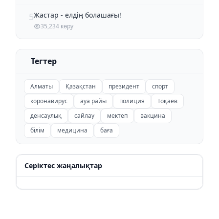
Жастар - елдің болашағы!
5
35,234 көру
Тегтер
Алматы
Қазақстан
президент
спорт
коронавирус
ауа райы
полиция
Тоқаев
денсаулық
сайлау
мектеп
вакцина
білім
медицина
баға
Серіктес жаңалықтар