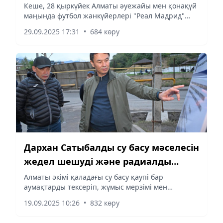
жанкүйерлерді көріп қуандық”
Кеше, 28 қыркүйек Алматы әуежайы мен қонақүй
маңында футбол жанкүйерлері "Реал Мадрид"
ойыншыларын ыстық ықыласпен қарсы алған
29.09.2025 17:31
•
684 көру
еді. Жанкүйерлердің ерекше қолдауына қатысты
команда ойыншысы...
Дархан Сатыбалды су басу мәселесін
жедел шешуді және радиалды
жолдарды кеңейтуді тапсырды
Алматы әкімі қаладағы су басу қаупі бар
аумақтарды тексеріп, жұмыс мерзімі мен
сапасына қатысты тапсырма берді, деп
19.09.2025 10:26
•
832 көру
хабарлайды Аqshamnews.kz тілшісі.