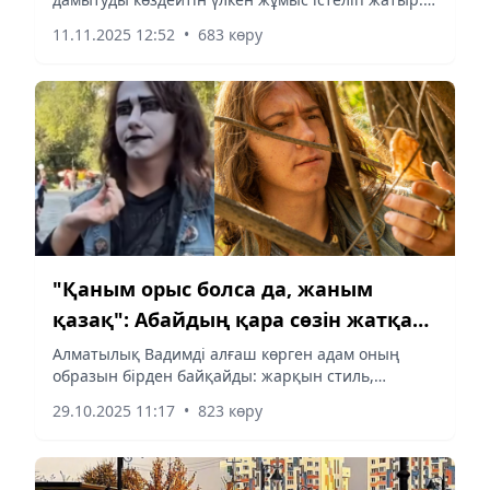
Әсіресе тұрғындардың қауіпсіздігі мен
11.11.2025 12:52
•
683 көру
жайлылығын қамтамасыз етуге ерекше көңіл
бөліп отыр ауданда.
"Қаным орыс болса да, жаным
қазақ": Абайдың қара сөзін жатқа
айтқан Вадиммен сұхбат
Алматылық Вадимді алғаш көрген адам оның
образын бірден байқайды: жарқын стиль,
шығармашылыққа жақын көзқарас және
29.10.2025 11:17
•
823 көру
домбыра ұстаған орыс жігіті. Бірақ сыртқы
кейіптің ар жағында ойланып сөйлейтін,...