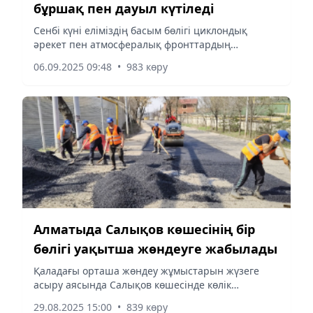
бұршақ пен дауыл күтіледі
Сенбі күні еліміздің басым бөлігі циклондық
әрекет пен атмосфералық фронттардың
ықпалында болады, деп хабарлайды
06.09.2025 09:48
•
983 көру
Aqshamnews.kz тілшісі «Қазгидромет» РМК
баспасөз қызметіне сілтеп.
Алматыда Салықов көшесінің бір
бөлігі уақытша жөндеуге жабылады
Қаладағы орташа жөндеу жұмыстарын жүзеге
асыру аясында Салықов көшесінде көлік
қозғалысы уақытша шектеледі.
29.08.2025 15:00
•
839 көру