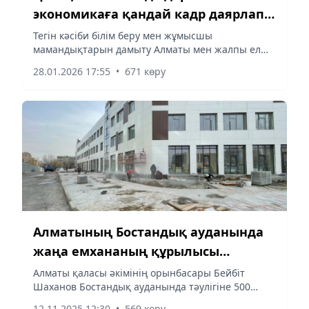
экономикаға қандай кадр даярлап
жатыр
Тегін кәсіби білім беру мен жұмысшы
мамандықтарын дамыту Алматы мен жалпы ел
көлемінде еңбек адамын қолдап, жастарды
28.01.2026 17:55
•
671 көру
жұмыспен қамтудағы негізгі құралдың біріне
айналды. Техникалық және кәсіптік...
Алматының Бостандық ауданында
жаңа емхананың құрылысы
аяқталуға жақын
Алматы қаласы әкімінің орынбасары Бейбіт
Шаханов Бостандық ауданында тәулігіне 500
адам қабылдауға арналған жаңа емхананың
12.11.2025 12:30
•
569 көру