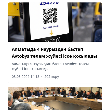
Алматыда 4 наурыздан бастап
Аvtobys төлем жүйесі іске қосылады
Алматыда 4 наурыздан бастап Аvtobys төлем
жүйесі іске қосылады
03.03.2026 14:18
•
505 көру