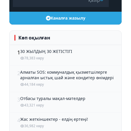
Каналға жазылу
Көп оқылған
30 ЖЫЛДЫҢ 30 ЖЕТІСТІГІ
1
78,383 көру
Алматы SOS: коммуналдық қызметшілерге
2
арналған ыстық шай және кондитер өнімдері
44,184 көру
Отбасы туралы мақал-мәтелдер
3
43,321 көру
Жас жеткіншектер - елдің ертеңі!
4
36,982 көру