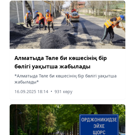
Алматыда Төле би көшесінің бір
бөлігі уақытша жабылады
*Алматыда Төле би көшесінің бір бөлігі уақытша
жабылады*
16.09.2025 18:14
•
931 көру