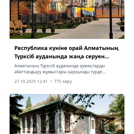
Республика күніне орай Алматының
Түрксіб ауданында жаңа серуен
аймақтары ашылды
Алматының Түрксіб ауданында аумақтарды
абаттандыру жұмыстары қарқынды түрде
жалғасып келеді. Аудан тұрғындарының игілігі
27.10.2025 12:41
•
775 көру
үшін бірден бірнеше жаңа демалыс аймақтары –
серуен аллеяларынан бастап...