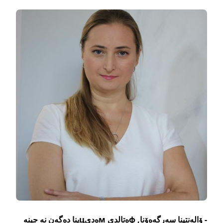
- ۆالەنتينا سەرگەەۆنا, фەتالدى мەديцينا دەگەن نە جبنە