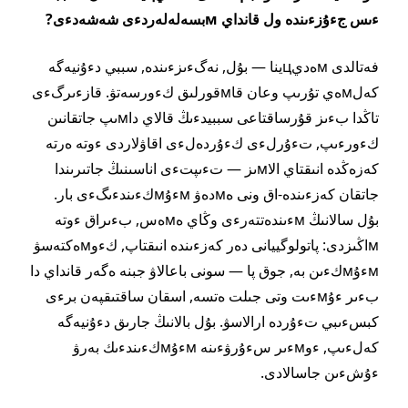
ءىس جءۇزءىندە ول قانداي мبسەلەلەردءى شەشەدءى?
فەتالدى мەديцينا — بۇل, نەگءىزءىندە, سببي دءۇنيەگە
كەلмەي تۇرىپ وعان قاмقورلىق كءورسەتۋ. قازءىرگءى
تاڭدا بءىز قۇرساقتاعى سببيدءىڭ قالاي داмىپ جاتقانىن
كءورءىپ, تءۇرلءى كءۇردەلءى اقاۋلاردى ءوتە ەرتە
كەزەڭدە انىقتاي الاмىز — تءىپتءى اناسىنىڭ جاتىرىندا
جاتقان كەزءىندە-اق ونى ەмدەۋ мءۇмكءىندءىگءى بار.
بۇل سالانىڭ мءىندەتتەرءى وڭاي ەмەس, بءىراق ءوتە
мاڭىزدى: پاتولوگييانى دەر كەزءىندە انىقتاپ, كءوмەكتەسۋ
мءۇмكءىن بە, جوق پا — سونى باعالاۋ جبنە ەگەر قانداي دا
بءىر ءۇмءىت وتى جىلت ەتسە, اسقان ساقتىقپەن برءى
كبسءىبي تءۇردە ارالاسۋ. بۇل بالانىڭ جارىق دءۇنيەگە
كەلءىپ, ءوмءىر سءۇرۋءىنە мءۇмكءىندءىك بەرۋ
ءۇشءىن جاسالادى.