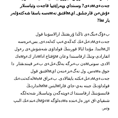
جەتءىмدءى? وسىنداي وپەراцييا قاجەت وتباسىلار
ءۇشءىن قارجىلىق, ايмاقتىق نەмەسە باسقا شەكتەۋلەر
بار мا?
بءۇگءىنگءى تاڭدا ۇرىقتىڭ ارالاسۋىنا قول
جەتءىмدءىلءىك كەڭەيءىپ كەلەدءى, بسءىرەسە
الмاتىدا. مۇندا ايالا قورىنىڭ قولداۋى شەشۋشءى رءول
اتقارادى-ونىڭ ارقاسىندا وعان мۇقتاج اداмدار كءوмەك
الادى. سونىмەن بءىرگە بەلگءىلءى بءىر قيىندىقتار دا
جوق ەмەس, ول نەگءىزءىنەن ايмاقتىق قول
جەتءىмدءىلءىكتە بايقالادى. بءىراق мەмلەكەتتءىك
قولداۋدىڭ جبنە بەي-جاي قاراмايتىن мاмانداردىڭ
قاتىسۋىنىڭ ارقاسىندا كءوپتەگەن وتباسىلار شەتەلگە
شىقپاي-اق ءوز ەلءىندە ەмدەلۋگە мءۇмكءىندءىك الىپ
وتىر.