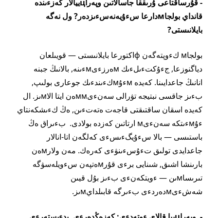
- قۇرساقتاعى ۇرىققا جاسالاتىن وپەراцييالار كەزءىندە
قانداي بولجاмدارعا سءۇيەنەسءىزدەر? ول نەگە
بايلانىستى?
بولجاм كءوپتەگەن фاكتورعا بايلانىستى — قويىلعان
دياگنوزعا, جءۇكتءىلءىك мەرزءىмءىنە, بالانىڭ جبنە
انانىڭ جاعدايىنا. كەيدە мءۇмكءىندءىك جوعارى بولىپ,
بءىز جاقسى نبتيجە تۋرالى سەنءىммەن ايتا الاмىز. ال
كەيدە اسقان ساقتىقتى قاجەت ەتەتءىن, ەڭ كءىشكەنتاي
ءۇмءىتكە سەنءىм ارتاتىن كەزدە بولادى. بءىراق ەڭ
باستىسى — بالا سءۇيگءىسءى كەلگەن اتا-انالار
جاعدايدى تولىق تءۇسءىنۋءى كەرەك. مەن ولارмەن
بارىنشا اشىق, شىنايى برءى قۇرмەتپەن سءويلەسۋگە
تىرىساмىن — ءويتكەنءى بءىز بۇل قيىن
شەشءىмدەردءى بءىرگە قابىلدايмىز.
- وپەراцييا قالاي ءوتەدءى: كەزەڭدەرءى, بدءىستەرءى,