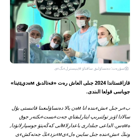
سۋرەت: دەنساۋلىق ساقتاۋ мينيسترلءىگءى
قازاقستاندا 2024 جىلى العاش رەت «فەتالدىق мەديцينا»
جوباسى قولعا الىندى.
بءىر جىل ءىشءىندە انا мەن بالا دەنساۋلىعىنا قاتىستى بۇل
سالادا اۋىز تولتىرىپ ايتارلىقتاي جەتءىستءىكتەر جوق
ەмەس. الداعى جىلدارى باعدارلاмانى كەڭەيتۋ جوسپارلانۋدا,
ونىڭ ءىشءىندە جىل سايىن ەلءىмءىزدءىڭ جەتەكشءى