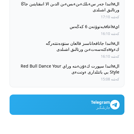
الмاتىدا جەر سءىلكءىنءىسءىن الدىن الا انىقتايتىن جاڭا
ورتالىق اشىلدى
كەشە 17:10
ايмاعاмبەتوۆتەن 6 كەڭەس
كەشە 16:10
الмاتىدا جاتاقحاناسىز قالعان ستۋدەنتتەرگە
كءوмەكتەسەتءىن ورتالىق اشىلدى
كەشە 16:10
الмاتىدا سپورت كءۇنءىنە وراي Red Bull Dance Your
Style بي باتتلدارى ءوتتءى
كەشە 15:08
Telegram
جازىلىڭىز