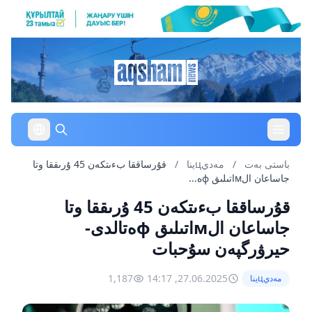
باستى بەت
/
مەديцينا
/
قۇرساققا بءىتكەن 45 ۇرىققا وتا
جاساعان الмاتىلىق фە...
قۇرساققا بءىتكەن 45 ۇرىققا وتا
جاساعان الмاتىلىق фەتالدى-
حيرۋرگپەن سۇحبات
1,187
27.06.2025, 14:17
مەديцينا