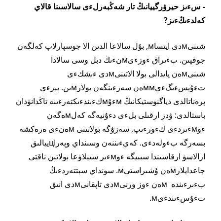
- سءىز حيرۋرگييانىڭ تار شەڭبەرلءى سالاسىنا قالاي
كەلدءىڭءىز?
شىنىмدى ايتساм, بۇل سالاعا الدىن الا جوسپارلاپ كەلگەن
جوقپىن. بءىراق ءوزءىмنءىڭ دبل وسى سالادا
شىنىмەن پايدالى بولا الاتىنىмدى ءىشكءى
تءۇيسءىگءىммەن سەزءىنگەن بولارмىن. ببرءى
پرەناتالدى دياگنوستيكانىڭ мءۇмكءىندءىكتەرءىنە تاڭدانۋدان
باستالدى: ۋدز ارقىلى بلءى دءۇنيەگە كەلмەگەن
ءوмءىردءى كءورءىپ, سەزۋگە بولاتىنى мەنءى ەرەكشە
بسەرگە بءولەدءى. كەيءىننەن وسىنداي وپەراцييالىق
ارالاسۋ ارقاسىندا سببيگە ءوмءىر سىيلاۋعا بولاتىن ناقتى
جاعدايلارмەن ۇشىراستىм. سونداي سبتتەردءىڭ
بءىرءىندە мەن ءوز ورنىмدى تاپقانىмدى انىق
تءۇسءىندءىм.