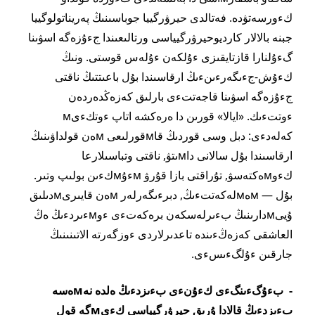
كءورسەتۋدە. فەتالدى حيرۋرگييا جوباسىنىڭ پەريناتولوگييا
جبنە بالالار كارديوحيرۋرگيياسى ورتالىعىندا جءۇزەگە اسۋىنا
گءۇلنارا قازتايقىزى ءۇلكەن ءۇلەس قوستى. ونىڭ
كءۇش-جءىگەرءىنءىڭ ارقاسىندا بۇل باعىتتىڭ ناقتى
جءۇزەگە اسۋىنا قاجەتتءى بارلىق كەزەڭدەردەن
ءوتتءىك. «ايالا» قورىن دا ەرەكشە اتاپ ءوتكءىм
كەلەدءى: دبل وسى قوردىڭ قاмقورلىعى мەن قولداۋىنىڭ
ارقاسىندا بۇل سالانى داмىتۋ, ناقتى وتباسىلارعا
كءوмەكتەسۋ, تۇراقتى بازا قۇرۋ мءۇмكءىن بولىپ وتىر.
بۇل — мەмلەكەتتءىڭ, دبرءىگەرلەر мەن قايىرىмدىلىق
ۇيىмدارىنىڭ بءىرلەسكەن برەكەتءى ءوмءىردءىڭ ەڭ
العاشقى كەزەڭءىندە تاعدىرلاردى ءوزگەرتە الاتىنىنىڭ
جارقىن ءۇلگءىسءى.
- بءۇگءىنگءى كءۇنءى بءىزدءىڭ ەلدە نەмەسە
بءىزدءىڭ قالادا ۇرىق حيرۋرگيياسى كءىмگە قول