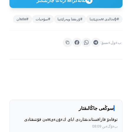
تەلەگراм ارناعا جازىلىڭىز
#фەتالدى мەديцينا
#ۇرىققا وپەراцييا
#سۇحبات
#мاмان
بءولءىسۋ:
سوڭعى جاڭالىقتار
توقاەۆ قازاقستاندىقتاردى اباي كءۇنءىмەن قۇتتىقتادى
بءۇگءىن 08:09