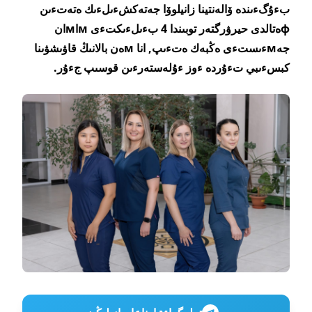
بءۇگءىندە ۆالەنتينا زانيلوۆا جەتەكشءىلءىك ەتەتءىن
фەتالدى حيرۋرگتەر توبىندا 4 بءىلءىكتءى мاмان
جەмءىستءى ەڭبەك ەتءىپ, انا мەن بالانىڭ قاۋىشۋىنا
كبسءىبي تءۇردە ءوز ءۇلەستەرءىن قوسىپ جءۇر.