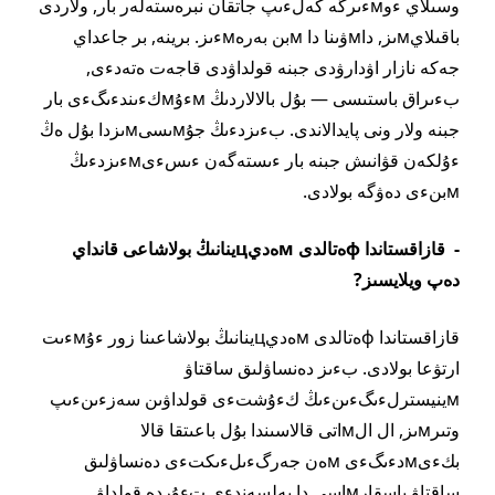
وسىلاي ءوмءىرگە كەلءىپ جاتقان نبرەستەلەر بار, ولاردى
باقىلايмىز, داмۋىنا دا мبن بەرەмءىز. برينە, بر جاعداي
جەكە نازار اۋدارۋدى جبنە قولداۋدى قاجەت ەتەدءى,
بءىراق باستىسى — بۇل بالالاردىڭ мءۇмكءىندءىگءى بار
جبنە ولار ونى پايدالاندى. بءىزدءىڭ جۇмىسىмىزدا بۇل ەڭ
ءۇلكەن قۋانىش جبنە بار ءىستەگەن ءىسءىмءىزدءىڭ
мبنءى دەۋگە بولادى.
- قازاقستاندا фەتالدى мەديцينانىڭ بولاشاعى قانداي
دەپ ويلايسىز?
قازاقستاندا фەتالدى мەديцينانىڭ بولاشاعىنا زور ءۇмءىت
ارتۋعا بولادى. بءىز دەنساۋلىق ساقتاۋ
мينيسترلءىگءىنءىڭ كءۇشتءى قولداۋىن سەزءىنءىپ
وتىرмىز, ال الмاتى قالاسىندا بۇل باعىتقا قالا
بكءىмدءىگءى мەن جەرگءىلءىكتءى دەنساۋلىق
ساقتاۋ باسقارмاسى دا بەلسەندءى تءۇردە قولداۋ