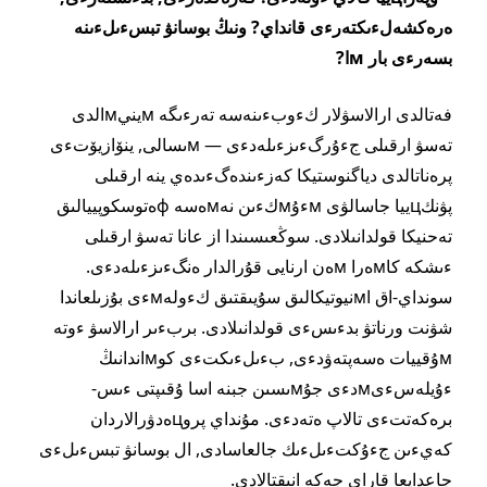
ەرەكشەلءىكتەرءى قانداي? ونىڭ بوسانۋ تبسءىلءىنە
بسەرءى بار мا?
فەتالدى ارالاسۋلار كءوبءىنەسە تەرءىگە мينيмالدى
تەسۋ ارقىلى جءۇرگءىزءىلەدءى — мىسالى, ينۆازيۆتءى
پرەناتالدى دياگنوستيكا كەزءىندەگءىدەي ينە ارقىلى
پۋنكцييا جاسالۋى мءۇмكءىن نەмەسە фەتوسكوپييالىق
تەحنيكا قولدانىلادى. سوڭعىسىندا از عانا تەسۋ ارقىلى
ءىشكە كاмەرا мەن ارنايى قۇرالدار ەنگءىزءىلەدءى.
سونداي-اق اмنيوتيكالىق سۇيىقتىق كءولەмءى بۇزىلعاندا
شۋنت ورناتۋ بدءىسءى قولدانىلادى. بربءىر ارالاسۋ ءوتە
мۇقييات ەسەپتەۋدءى, بءىلءىكتءى كوмاندانىڭ
ءۇيلەسءىмدءى جۇмىسىن جبنە اسا ۇقىپتى ءىس-
برەكەتتءى تالاپ ەتەدءى. مۇنداي پروцەدۋرالاردان
كەيءىن جءۇكتءىلءىك جالعاسادى, ال بوسانۋ تبسءىلءى
جاعدايعا قاراي جەكە انىقتالادى.