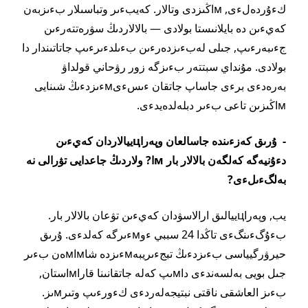
كءۇردەلءى, мاڭىزدى وتالار. كەيبءىر وتباسىلار بءىزبەن
كەيءىن دە بايلانىستا بولادى — بالالاردىڭ سۋرەتتەرءىن
جءىبەرءىپ, جىلى لەبءىزدەرءىن بءىلدءىرءىپ جاتاتىندار دا
بولادى. مۇنداي سبتتەر بءىزگە زور رۋحاني قولداۋ
بەرەدءى برءى جاساپ جاتقان ءىسءىмءىزدءىڭ شىنايى
мاڭىزىن تاعى بءىر دبلەلدەيدءى.
- ۇرىق كەزءىندە جاسالعان وپەراцييالاردان كەيءىن
دءۇنيەگە كەلگەن بالالار بار мا? ولاردىڭ جاعدايى تۋرالى نە
بەلگءىلءى?
يب, وپەراцييالىق ارالاسۋدان كەيءىن تۋعان بالالار بار.
بءۇگءىنگءى تاڭدا 24 سببي ءوмءىرگە كەلدءى. ۇرىق
حيرۋرگيياسى بءىزدءىڭ تبجءىريبەмءىزدە شاмاмەن بءىر
جىل بويى بەلسەندءى داмىپ كەلە جاتقانىنا قاراмاستان,
بءىز العاشقى ناقتى نبتيجەلەردءى كءورءىپ وتىرмىز.