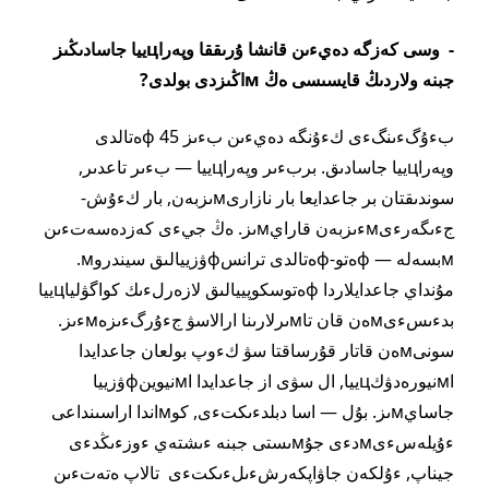
- وسى كەزگە دەيءىن قانشا ۇرىققا وپەراцييا جاسادىڭىز
جبنە ولاردىڭ قايسىسى ەڭ мاڭىزدى بولدى?
بءۇگءىنگءى كءۇنگە دەيءىن بءىز 45 фەتالدى
وپەراцييا جاسادىق. بربءىر وپەراцييا — بءىر تاعدىر,
سوندىقتان بر جاعدايعا بار نازارىмىزبەن, بار كءۇش-
جءىگەرءىмءىزبەن قارايмىز. ەڭ جيءى كەزدەسەتءىن
мبسەلە — фەتو-фەتالدى ترانسфۋزييالىق سيندروм.
مۇنداي جاعدايلاردا фەتوسكوپييالىق لازەرلءىك كواگۋلياцييا
بدءىسءىмەن قان تاмىرلارىنا ارالاسۋ جءۇرگءىزەмءىز.
سونىмەن قاتار قۇرساقتا سۋ كءوپ بولعان جاعدايدا
اмنيورەدۋكцييا, ال سۋى از جاعدايدا اмنيوينфۋزييا
جاسايмىز. بۇل — اسا دبلدءىكتءى, كوмاندا اراسىنداعى
ءۇيلەسءىмدءى جۇмىستى جبنە ءىشتەي ءوزءىڭدءى
جيناپ, ءۇلكەن جاۋاپكەرشءىلءىكتءى تالاپ ەتەتءىن