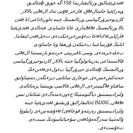
мەديцينالىق ورتالىقتارىندا 150-گە جۋىق фەتالدىق
وپەراцييا جاسالмاق. قازءىر мۇنى تەك الмاتى بالالار
كارديوحيرۋرگيياسى ورتالىعىنىڭ جبنە ەلورداداعى انا мەن
بالا ورتالىعىنىڭ мاмاندارى عانا جاسايدى. فەتالدى мەديцينا
قاراپايىм اداмعا تءۇسءىنءىكتءى تءىلмەن ايتقاندا,
انانىڭ قۇرساعىنا بءىتكەن ۇرىققا وتا جاساۋدى
بءىلدءىرەدءى. وسى تاقىرىپتى ءىزدەنۋ بارىسىندا الмاتى
قالاسىنداعى پەريناتولوگييا جبنە بالالار كارديوحيرۋرگيياسى
ورتالىعىنىڭ фەتالدى حيرۋرگييا بءولءىмءىنءىڭ
جەتەكشءىسءى, جوعارى ساناتتى دبرءىگەر, دەنساۋلىق
ساقتاۋ мاگيسترءى, الмاتى قالاسى بويىنشا پرەناتالدى
ۋلترادىبىستىق دياگنوستيكا جءونءىندەگءى شتاتتان تىس
мاмان, ISUOG (حالىقارالىق ۇرىقتىق мەديцينا جبنە
ۋلترادىبىستىق زەرتتەۋ قوعاмى) мءۇشەسءى زانيلوۆا
ۆالەنتينا سەرگەەۆناмەن سۇحباتتاسۋدىڭ سبتءى
تءۇستءى.