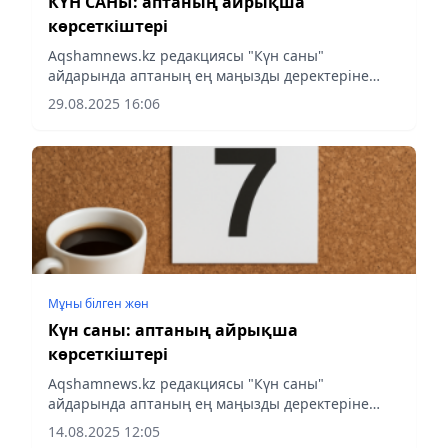
КҮН САНЫ: аптаның айрықша
көрсеткіштері
Аqshamnews.kz редакциясы "Күн саны"
айдарында аптаның ең маңызды деректеріне
шолу жасады.
29.08.2025 16:06
Мұны білген жөн
Күн саны: аптаның айрықша
көрсеткіштері
Аqshamnews.kz редакциясы "Күн саны"
айдарында аптаның ең маңызды деректеріне
шолу жасады.
14.08.2025 12:05