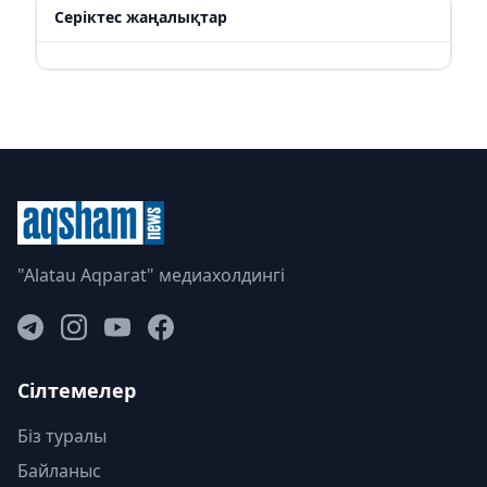
Серіктес жаңалықтар
"Alatau Aqparat" медиахолдингі
Сілтемелер
Біз туралы
Байланыс