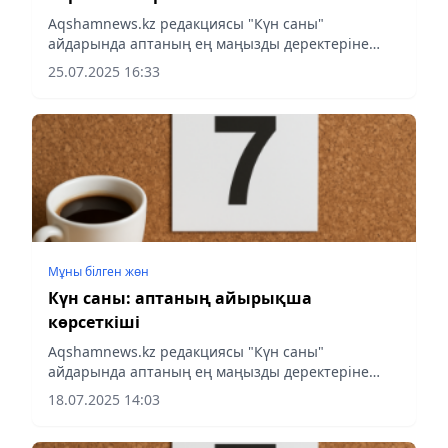
Аqshamnews.kz редакциясы "Күн саны"
айдарында аптаның ең маңызды деректеріне
шолу жасады.
25.07.2025 16:33
Мұны білген жөн
Күн саны: аптаның айырықша
көрсеткіші
Аqshamnews.kz редакциясы "Күн саны"
айдарында аптаның ең маңызды деректеріне
шолу жасады.
18.07.2025 14:03