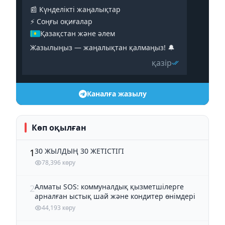
📰 Күнделікті жаңалықтар
⚡️ Соңғы оқиғалар
Қазақстан және әлем
Жазылыңыз — жаңалықтан қалмаңыз! 🔔
қазір
Каналға жазылу
Көп оқылған
30 ЖЫЛДЫҢ 30 ЖЕТІСТІГІ
1
78,396 көру
Алматы SOS: коммуналдық қызметшілерге
2
арналған ыстық шай және кондитер өнімдері
44,193 көру