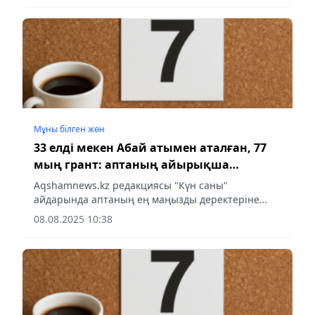
Мұны білген жөн
33 елді мекен Абай атымен аталған, 77
мың грант: аптаның айырықша
көрсеткіші
Аqshamnews.kz редакциясы "Күн саны"
айдарында аптаның ең маңызды деректеріне
шолу жасады.
08.08.2025 10:38