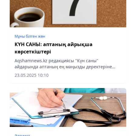
Мұны білген жөн
КҮН САНЫ: аптаның айрықша
көрсеткіштері
Аqshamnews.kz редакциясы "Күн саны"
айдарында аптаның ең маңызды деректеріне
шолу жасады.
23.05.2025 10:10
Әлеумет