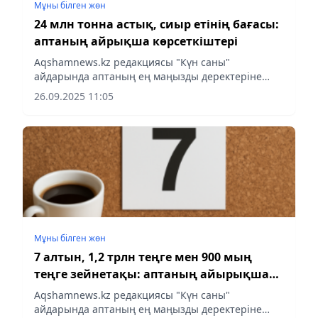
Мұны білген жөн
24 млн тонна астық, сиыр етінің бағасы:
аптаның айрықша көрсеткіштері
Аqshamnews.kz редакциясы "Күн саны"
айдарында аптаның ең маңызды деректеріне
шолу жасады.
26.09.2025 11:05
Мұны білген жөн
7 алтын, 1,2 трлн теңге мен 900 мың
теңге зейнетақы: аптаның айырықша
көрсеткіші
Аqshamnews.kz редакциясы "Күн саны"
айдарында аптаның ең маңызды деректеріне