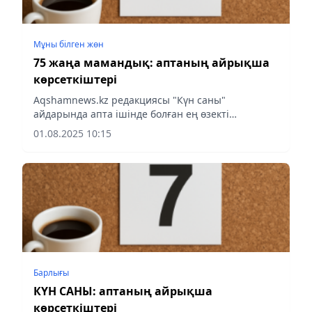
Мұны білген жөн
75 жаңа мамандық: аптаның айрықша
көрсеткіштері
Aqshamnews.kz редакциясы "Күн саны"
айдарында апта ішінде болған ең өзекті
оқиғаларға шолу ұсынды.
01.08.2025 10:15
Барлығы
КҮН САНЫ: аптаның айрықша
көрсеткіштері