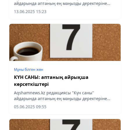
айдарында аптаның ең маңызды деректеріне
шолу жасады.
13.06.2025 15:23
Мұны білген жөн
КҮН САНЫ: аптаның айрықша
көрсеткіштері
Аqshamnews.kz редакциясы "Күн саны"
айдарында аптаның ең маңызды деректеріне
шолу жасады.
05.06.2025 09:55