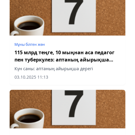
Мұны білген жөн
115 млрд теңге, 10 мыңнан аса педагог
пен туберкулез: аптаның айырықша
дерегі
Күн саны: аптаның айырықша дерегі
03.10.2025 11:13