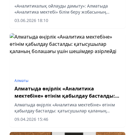
беру жобасының үшінші аптасы өтті
«Аналитикалық ойлауды дамыту»: Алматыда
«Аналитика мектебі» білім беру жобасының
үшінші аптасы өтті
03.06.2026 18:10
Алматы
Алматыда өңірлік «Аналитика
мектебіне» өтінім қабылдау басталды:
қатысушылар қаланың болашағы үшін
Алматыда өңірлік «Аналитика мектебіне» өтінім
шешімдер әзірлейді
қабылдау басталды: қатысушылар қаланың
болашағы үшін шешімдер әзірлейді
09.04.2026 15:46