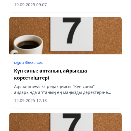
шолу жасады.
19.09.2025 09:07
Мұны білген жөн
Күн саны: аптаның айрықша
көрсеткіштері
Аqshamnews.kz редакциясы "Күн саны"
айдарында аптаның ең маңызды деректеріне
шолу жасады.
12.09.2025 12:13