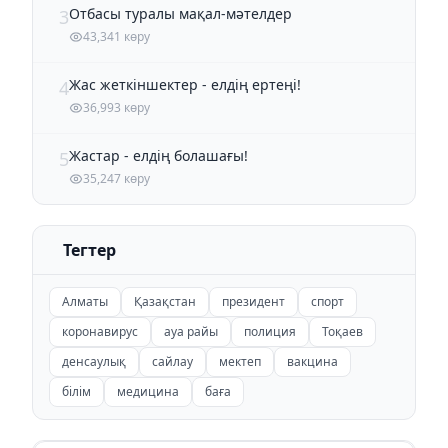
Отбасы туралы мақал-мәтелдер
3
43,341 көру
Жас жеткіншектер - елдің ертеңі!
4
36,993 көру
Жастар - елдің болашағы!
5
35,247 көру
Тегтер
Алматы
Қазақстан
президент
спорт
коронавирус
ауа райы
полиция
Тоқаев
денсаулық
сайлау
мектеп
вакцина
білім
медицина
баға