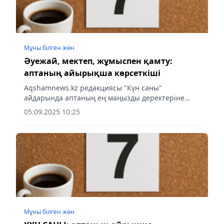
Мұны білген жөн
Әуежай, мектеп, жұмыспен қамту:
аптаның айырықша көрсеткіші
Аqshamnews.kz редакциясы "Күн саны"
айдарында аптаның ең маңызды деректеріне
шолу жасады.
05.09.2025 10:25
Мұны білген жөн