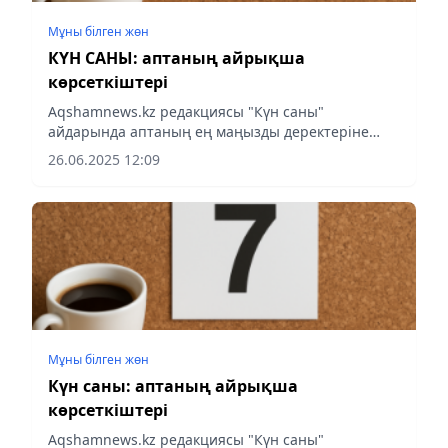
Мұны білген жөн
КҮН САНЫ: аптаның айрықша
көрсеткіштері
Аqshamnews.kz редакциясы "Күн саны"
айдарында аптаның ең маңызды деректеріне
шолу жасады.
26.06.2025 12:09
Мұны білген жөн
Күн саны: аптаның айрықша
көрсеткіштері
Аqshamnews.kz редакциясы "Күн саны"