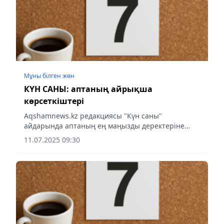
Мұны білген жөн
КҮН САНЫ: аптаның айрықша
көрсеткіштері
Аqshamnews.kz редакциясы "Күн саны"
айдарында аптаның ең маңызды деректеріне
шолу жасады.
11.07.2025 09:30