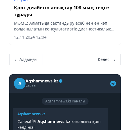
Қант диабетін анықтау 108 мың теңге
тұрады
МӘМС: Алматыда сақтандыру есебінен ең көп
қолданылатын консультативтік-диагностикалық
қызметтер қандай?
12.11.2024 12:04
← Алдыңғы
Келесі →
Aqshamnews.kz
A
канал
Aqshamnews.kz каналы
Aqshamnews.kz
Сәлем! 👋
Aqshamnews.kz
каналына қош
келдіңіз!