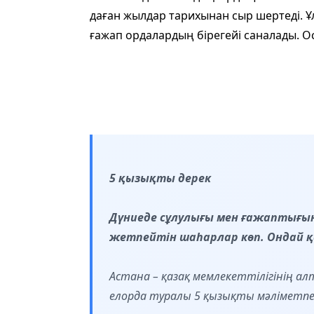
даған жылдар тарихынан сыр шертеді. 
ғажап ордалардың бірегейі саналады. О
5 қызықты дерек
Дүниеде сұлулығы мен ғажаптығын
жетпейтін шаһарлар көп. Ондай қа
Астана – қазақ мемлекеттілігінің а
елорда туралы 5 қызықты мәліметпен