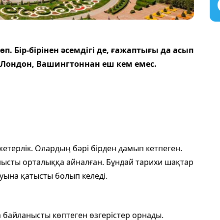
. Бір-бірінен әсемдігі де, ғажаптығы да асып
, Лондон, Вашингтоннан еш кем емес.
етерлік. Олардың бәрі бірден дамып кетпеген.
ланысты орталыққа айнал­ған. Бұндай тарихи шақтар
ғуына қатысты болып келеді.
а байланысты көптеген өзгерістер орнады.