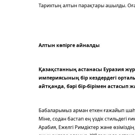
Тарихтың алтын парақтары ашылды. Оға
Алтын көпірге айналды
Қазақстанның астанасы Еуразия жү­регі
империясының бір кездердегі ортал
айтқанда, бәрі бір-бірімен астасып ж
Бабаларымыз арман еткен ғажайып ша­һ
Міне, содан бастап ең үздік стильдегі ғи
Арабия, Ежелгі Римдіктер және өзімізді