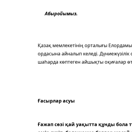
Абыройымыз.
Қазақ мемлекетінің орталығы Елордамыз
ордасына айналып келеді. Дүниежүзілік 
шаһарда көптеген айшықты оқиғалар өт
Ғасырлар асуы
Ғажап сөзі қай уақытта құнды бола түс