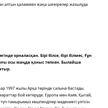
н алтын қаламмен жаңа шежіре­лер жазылуда
нде орналасқан. Бірі білсе, бірі білмес, Ғұн
ы­ғы осы маңда қоныс тепкен. Былайша
атыр.
ар 1997 жылы Арқа төрінде салына бастады.
ма­раттар бой көтеруде. Еуропа мен Азия, Қы­тай,
ң түп-тамырымыз көшпенділер мәдениеті үлгісін