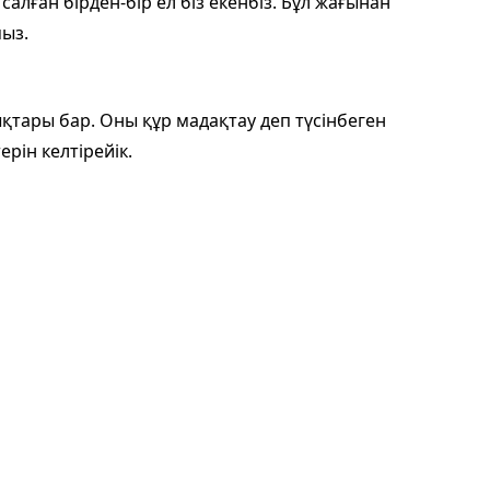
салған бірден-бір ел біз екенбіз. Бұл жағынан
мыз.
тары бар. Оны құр мадақтау деп түсінбе­ген
ерін келтірейік.