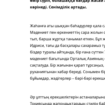
өмір сүріп, болашаққа бағдар жасай 
көрінеді. Сенімділік артады.
Жаһанға аты шыққан баһадүрлер қала с
Мәдениет пен өркениеттің сара жолын са
тып, барша жұртқа танымал еткен. Бұл ж
Идриси, тағы да басқалары сахарамыз ту
біздер туралы айтқанда, бір ғана сүттен
мәдениет бағытында Орталық Азияның өзі
сақталуда. Бір жағынан қарап тұрса­ңыз,
руханиятынан хабар береді. Сонымен бір
бұйымдар, жәдігерлер – бәрі-бәрі ерекше
Әр ұлттың ерекшеліктерін астаналары­
Токиясында жапондықтардың стилін бай