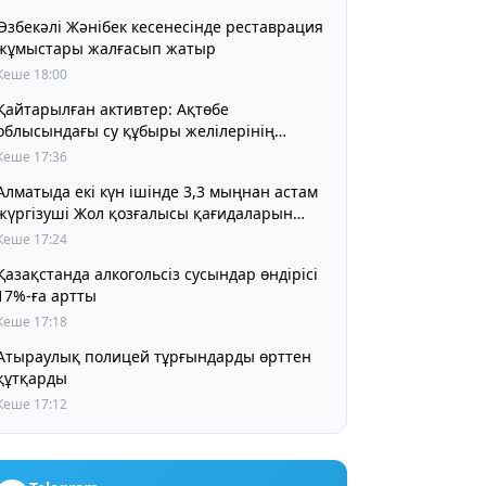
Өзбекәлі Жәнібек кесенесінде реставрация
жұмыстары жалғасып жатыр
Кеше 18:00
Қайтарылған активтер: Ақтөбе
облысындағы су құбыры желілерінің
құрылысына 5 млрд теңге бөлінді
Кеше 17:36
Алматыда екі күн ішінде 3,3 мыңнан астам
жүргізуші Жол қозғалысы қағидаларын
бұзды
Кеше 17:24
Қазақстанда алкогольсіз сусындар өндірісі
17%-ға артты
Кеше 17:18
Атыраулық полицей тұрғындарды өрттен
құтқарды
Кеше 17:12