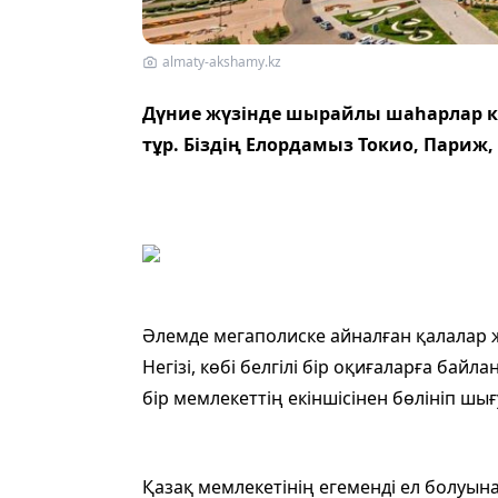
almaty-akshamy.kz
Дүние жүзінде шырайлы ша­һарлар көп
тұр. Біздің Елордамыз Токио, Париж
Әлемде мегаполиске айналған қалалар ж
Негізі, көбі белгілі бір оқиғаларға бай
бір мемлекеттің екіншісінен бөлініп шы
Қазақ мемлекетінің егеменді ел болуын