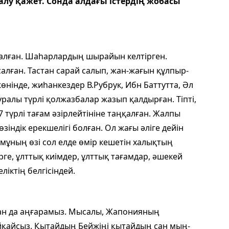
алу қажет. Сонда алдағы істердің жобасы
алған. Шаһарлардың шырайын келтірген.
л­ған. Тастан сарай салып, жан-жағын құлпыр­
өнінде, жиһанкездер В.Рубрук, Ибн Баттут­та, Әл
ралы түрлі қолжазбалар жазып қалдырған. Тіпті,
 7 түрлі тағам әзірлейтініне таңқалған. Жалпы
ндік ерекшелігі болған. Ол жағы әліге дейін
 мұның өзі сол елде өмір кешетін халық­тың
ге, ұлттық киімдер, ұлттық тағамдар, әшекей
ліктің белгісіндей.
нан да аңғарамыз. Мысалы, Жапонияның
қай­сыз. Қытайдың Бейжіңі қытайдың сан мың­