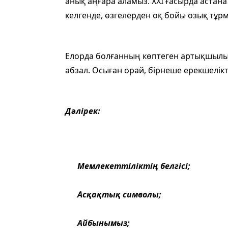
анық аңғара аламыз. ХХІ ғасырда ас­тана 
келгенде, өзгелерден оқ бойы озық тұр
Елорда болғанның көптеген артықшы­лық
абзал. Осыған орай, бірнеше ерекшелік­т
Дәлірек:
Мемлекеттіліктің белгісі;
Асқақтық символы;
Айбынымыз;