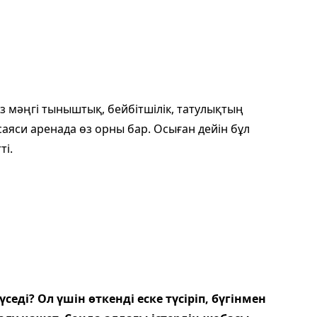
 мәңгі тыныштық, бейбітшілік, татулықтың
сая­си аренада өз орны бар. Осыған дейін бұл
ті.
еді? Ол үшін өткенді еске түсіріп, бүгін­мен