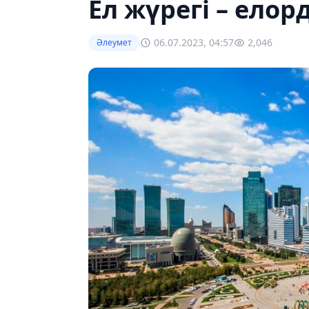
Ел жүрегі – елор
06.07.2023, 04:57
2,046
Әлеумет