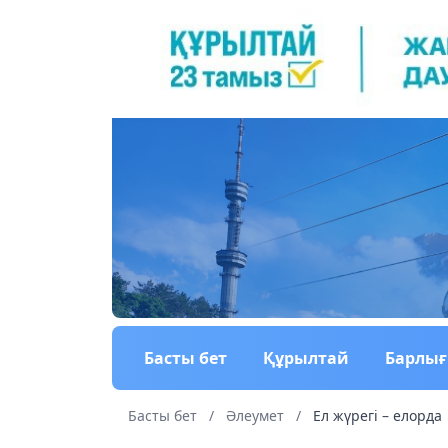
Басты бет
Құрылтай
Барлы
Басты бет
/
Әлеумет
/
Ел жүрегі – елорда