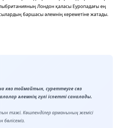
Ұлыб­ританияның Лондон қаласы Еуропадағы ең
сы­лардың баршасы әлемнің кереметіне жатады.
а көз тоймайтын, суреттеуге сөз
лалар әлемнің гүлі іспетті саналады.
лтын тәжі. Көшпенділер арманының жемісі
 бөлісеміз.