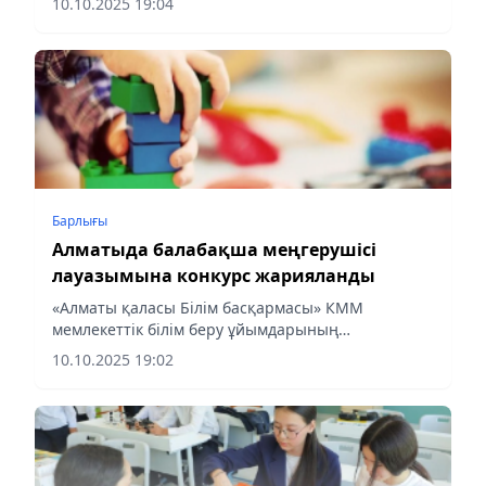
10.10.2025 19:04
тыс ұйымдар МКҚК) басшыларының бос
лауазымдық орындарына...
Барлығы
Алматыда балабақша меңгерушісі
лауазымына конкурс жарияланды
«Алматы қаласы Білім басқармасы» КММ
мемлекеттік білім беру ұйымдарының
басшыларының бос лауазымдық орындарына
10.10.2025 19:02
конкурс жариялайды: