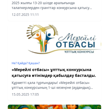
2025 жылғы 13-20 шілде аралығында
талапкерлерден гранттар конкурсына қатысу
үшін өтініштер қабылданады.
12.07.2025 11:11
Не? Қайда? Қашан?
«Мерейлі отбасы» ұлттық конкурсына
қатысуға өтінімдер қабылдау басталды.
Құрметті қала тұрғындары! «Мерейлі отбасы»
ұлттық конкурсының 1-ші кезеңіне (аудандық)
құжаттар қабылдау басталды.
15.05.2025 17:05