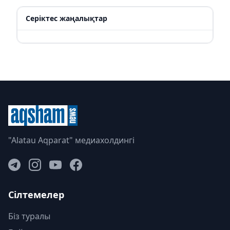
Серіктес жаңалықтар
"Alatau Aqparat" медиахолдингі
Сілтемелер
Біз туралы