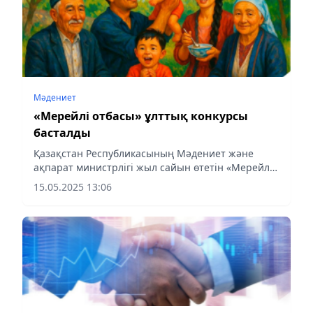
Мәдениет
«Мерейлі отбасы» ұлттық конкурсы
басталды
Қазақстан Республикасының Мәдениет және
ақпарат министрлігі жыл сайын өтетін «Мерейлі
отбасы» ұлттық конкурсына қатысуға өтінімдерді
15.05.2025 13:06
қабылдау басталғаны туралы хабарлайды.