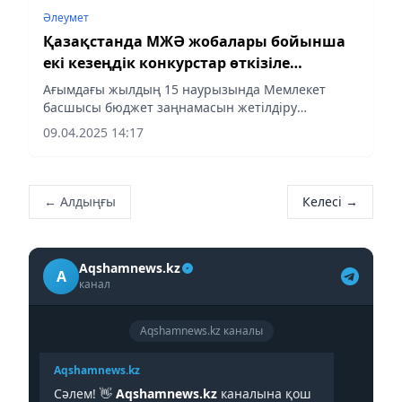
Әлеумет
Қазақстанда МЖӘ жобалары бойынша
екі кезеңдік конкурстар өткізіле
бастайды
Ағымдағы жылдың 15 наурызында Мемлекет
басшысы бюджет заңнамасын жетілдіру
мәселелері жөніндегі Заңға қол қойды.
09.04.2025 14:17
← Алдыңғы
Келесі →
Aqshamnews.kz
A
канал
Aqshamnews.kz каналы
Aqshamnews.kz
Сәлем! 👋
Aqshamnews.kz
каналына қош