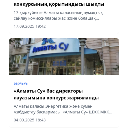
конкурсының қорытындысы шықты
17 қыркүйекте Алматы қаласының аумақтық
сайлау комиссиялары жас және болашақ
сайлаушыларға арналған эсселер, суреттер мен
17.09.2025 19:42
бейнероликтердің тақырыптық конкурстарын
өткізді. Іс-шаралар Қазақстан...
Барлығы
«Алматы Су» бас директоры
лауазымына конкурс жарияланды
Алматы қаласы Энергетика және сумен
жабдықтау басқармасы «Алматы Су» ШЖҚ МКК
бас директоры бос лауазымына орналасуға
04.09.2025 18:43
конкурс жариялайды.