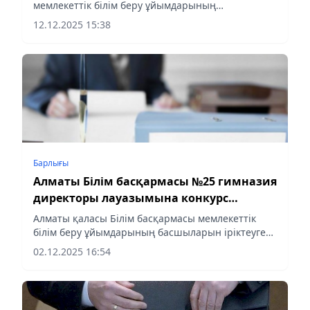
жариялады
мемлекеттік білім беру ұйымдарының
басшыларының бос лауазымдық орындарына
12.12.2025 15:38
конкурс жариялайды:
Барлығы
Алматы Білім басқармасы №25 гимназия
директоры лауазымына конкурс
жариялады
Алматы қаласы Білім басқармасы мемлекеттік
білім беру ұйымдарының басшыларын іріктеуге
арналған ашық конкурс жариялады. Конкурс
02.12.2025 16:54
Ілияс Есенберлин атындағы №25 гимназияның
директоры лауазымына...