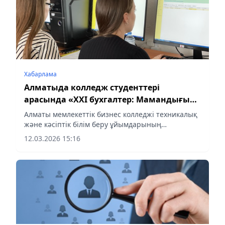
Хабарлама
Алматыда колледж студенттері
арасында «XXI бухгалтер: Мамандығым
– мақтанышым» қалалық байқауы
Алматы мемлекеттік бизнес колледжі техникалық
өтеді
және кәсіптік білім беру ұйымдарының
студенттері арасында «XXI бухгалтер:
12.03.2026 15:16
Мамандығым – мақтанышым» қалалық байқауын
өткізеді. Байқау «1С: Бухгалтерия 8.3»
бағдарламасы бойынша студенттердің кәсіби
дағдыларын дамытуға бағытталған.