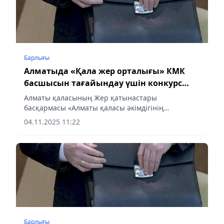
Барлығы
Алматыда «Қала жер орталығы» КМК
басшысын тағайындау үшін конкурс
жарияланды
Алматы қаласының Жер қатынастары
басқармасы «Алматы қаласы әкімдігінің
шаруашылық жүргізу құқығындағы «Қала жер
04.11.2025 11:22
орталығы» коммуналдық мемлекеттік кәсіпорны
директоры» бос лауазымын иеленуге...
Барлығы