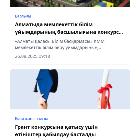
Барлығы
Алматыда мемлекеттік білім
ұйымдарының басшылығына конкурс
басталды
«Алматы қаласы Білім басқармасы» КММ
мемлекеттік білім беру ұйымдарының
басшыларының бос лауазымдық орындарына
26.08.2025 09:18
конкурс жариялайды:
Білім және ғылым
Грант конкурсына қатысу үшін
өтініштер қабылдау басталды