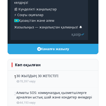
келдіңіз!
📰 Күнделікті жаңалықтар
⚡️ Соңғы оқиғалар
Қазақстан және әлем
Жазылыңыз — жаңалықтан қалмаңыз! 🔔
қазір
Каналға жазылу
Көп оқылған
30 ЖЫЛДЫҢ 30 ЖЕТІСТІГІ
1
78,397 көру
Алматы SOS: коммуналдық қызметшілерге
2
арналған ыстық шай және кондитер өнімдері
44,193 көру