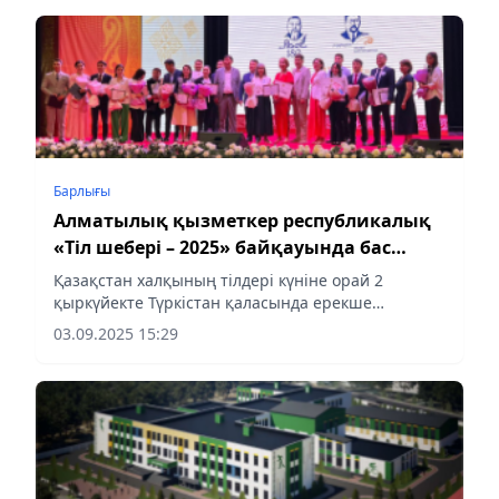
Барлығы
Алматылық қызметкер республикалық
«Тіл шебері – 2025» байқауында бас
жүлдеге ие болды
Қазақстан халқының тілдері күніне орай 2
қыркүйекте Түркістан қаласында ерекше
мазмұндағы байқау өтті. Ғылым және жоғары
03.09.2025 15:29
білім министрлігінің Тіл саясаты комитеті
ұйымдастырған республикалық «Тіл...