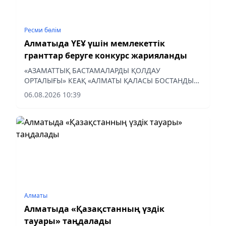
Ресми бөлім
Алматыда ҮЕҰ үшін мемлекеттік
гранттар беруге конкурс жарияланды
«АЗАМАТТЫҚ БАСТАМАЛАРДЫ ҚОЛДАУ
ОРТАЛЫҒЫ» КЕАҚ «АЛМАТЫ ҚАЛАСЫ БОСТАНДЫҚ
АУДАНЫ ӘКІМІНІҢ АППАРАТЫ» ММ ТАПСЫРЫСЫ
06.08.2026 10:39
БОЙЫНША ҮКІМЕТТІК ЕМЕС ҰЙЫМДАРҒА
АРНАЛҒАН ҚЫСҚА МЕРЗІМДІ МЕМЛЕКЕТТІК ГРАНТ
БЕРУГЕ КОНКУРС ЖАРИЯЛАЙДЫ
Алматы
Алматыда «Қазақстанның үздік
тауары» таңдалады