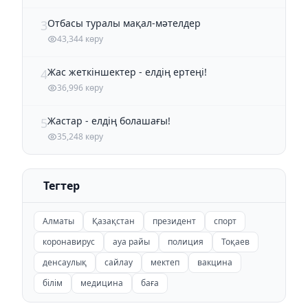
Отбасы туралы мақал-мәтелдер
3
43,344 көру
Жас жеткіншектер - елдің ертеңі!
4
36,996 көру
Жастар - елдің болашағы!
5
35,248 көру
Тегтер
Алматы
Қазақстан
президент
спорт
коронавирус
ауа райы
полиция
Тоқаев
денсаулық
сайлау
мектеп
вакцина
білім
медицина
баға