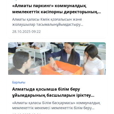
«Алматы паркинг» коммуналдық
мемлекеттік кәсіпорны директорының
бос лауазымын иеленуге конкурс
Алматы қаласы Көлік қозғалысын және
жариялайды
жолаушылар тасымалынұйымдастыру
басқармасы КММ Алматы қаласы әкімдігінің
28.10.2025 09:22
шаруашылықжүргізу құқығындағы «Алматы
паркинг» коммуналдық мемлекеттіккәсіпорны...
Барлығы
Алматыда қосымша білім беру
ұйымдарының басшыларын іріктеу
басталды
«Алматы қаласы Білім басқармасы» коммуналдық
мемлекеттік мекемесі мемлекеттік білім беру
ұйымдарының (қосымша білім беретін мектептен