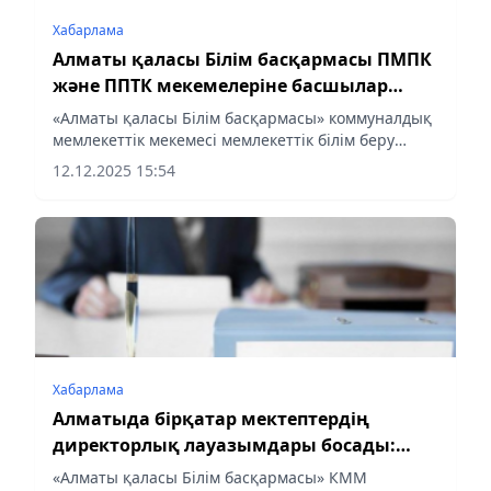
Хабарлама
Алматы қаласы Білім басқармасы ПМПК
және ППТК мекемелеріне басшылар
іздейді: конкурс басталды
«Алматы қаласы Білім басқармасы» коммуналдық
мемлекеттік мекемесі мемлекеттік білім беру
ұйымдарының (ПМПК және ППТК)
12.12.2025 15:54
басшыларының бос лауазымдық орындарына
конкурс жариялайды:
Хабарлама
Алматыда бірқатар мектептердің
директорлық лауазымдары босады:
Білім басқармасы ашық конкурс
«Алматы қаласы Білім басқармасы» КММ