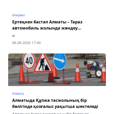
Әлеумет
Ертеңнен бастап Алматы – Тараз
автомобиль жолында жөндеу
басталады
м
06.08.2026 17:40
Алматы
Алматыда Құлжа тасжолының бір
бөлігінде қозғалыс уақытша шектеледі
Алматыда Құлжа тасжолының бір бөлігінде