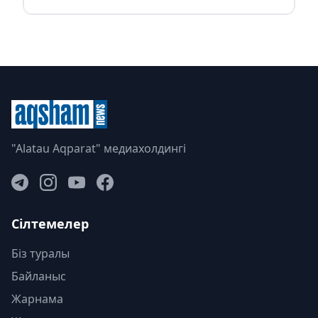
"Alatau Aqparat" медиахолдингі
Сілтемелер
Біз туралы
Байланыс
Жарнама