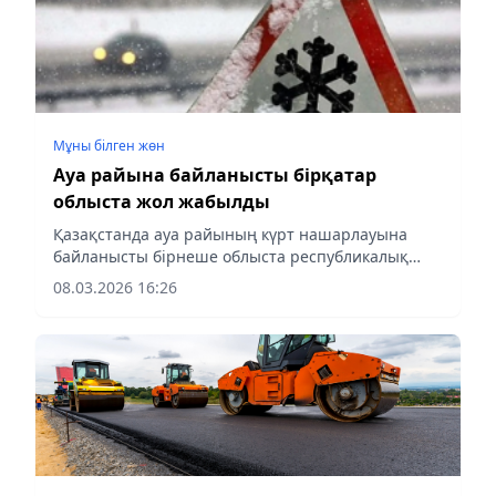
Мұны білген жөн
Ауа райына байланысты бірқатар
облыста жол жабылды
Қазақстанда ауа райының күрт нашарлауына
байланысты бірнеше облыста республикалық
маңызы бар тас жолдар жабылды
08.03.2026 16:26