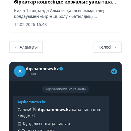
бірқатар көшесінде қозғалыс уақытша
шектеледі
Биыл 15 ақпанда Алматы қаласы әкімдігінің
қолдауымен «Бірінші болу - батылдық»
корпоративтік қоры Winter Run-2026 қалалық
12.02.2026 16:48
жүгіру жарысын өткізеді. Іс-шараға шамамен 2
500 адам қатысады.
← Алдыңғы
Келесі →
Aqshamnews.kz
A
канал
Aqshamnews.kz каналы
Aqshamnews.kz
Сәлем! 👋
Aqshamnews.kz
каналына қош
келдіңіз!
📰 Күнделікті жаңалықтар
⚡️ Соңғы оқиғалар