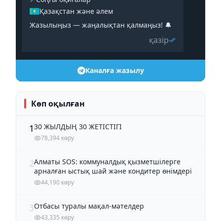
Қазақстан және әлем
Жазылыңыз — жаңалықтан қалмаңыз! 🔔
қазір
Каналға жазылу
Көп оқылған
30 ЖЫЛДЫҢ 30 ЖЕТІСТІГІ
1
78,394 көру
Алматы SOS: коммуналдық қызметшілерге
2
арналған ыстық шай және кондитер өнімдері
44,190 көру
Отбасы туралы мақал-мәтелдер
3
43,335 көру