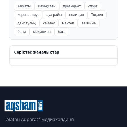
Алматы
Қазақстан
президент
спорт
коронавирус
ауа райы
полиция
Тоқаев
денсаулық
сайлау
мектеп
вакцина
білім
медицина
баға
Серіктес жаңалықтар
"Alatau Aqparat" медиахолдингі