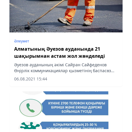
Әлеумет
Алматының Әуезов ауданында 21
шақырымнан астам жол жөнделеді
Әуезов ауданының әкімі Сайран Сайфеденов
Өңірлік коммуникациялар қызметінің баспасөз
конференциясы барысында жыл соңына дейін
06.08.2021 15:44
қандай жолдардың жаңартылатынын және аудан
көшелерін жарықтандыру...