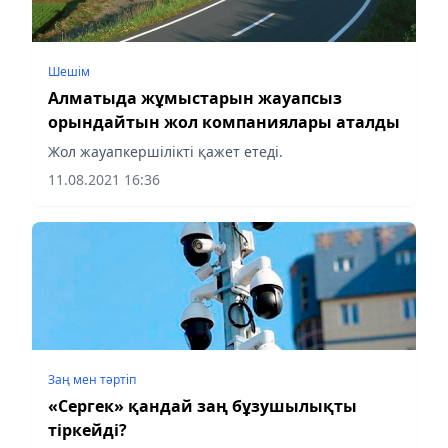
Шешім
Алматыда жұмыстарын жауапсыз
орындайтын жол компаниялары аталды
Жол жауапкершілікті қажет етеді.
11.08.2021 16:36
Заң мен тəртіп
«Сергек» қандай заң бұзушылықты
тіркейді?