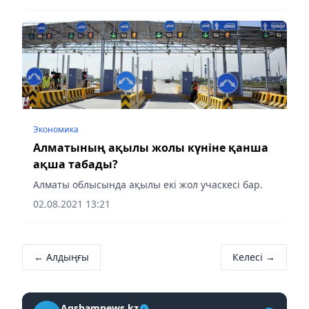
Экономика
Алматының ақылы жолы күніне қанша
ақша табады?
Алматы облысында ақылы екі жол учаскесі бар.
02.08.2021 13:21
← Алдыңғы
Келесі →
Aqshamnews.kz