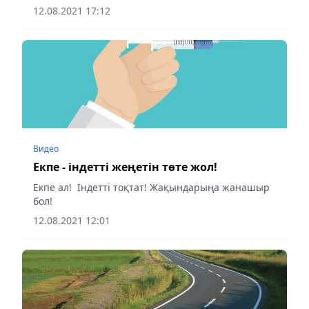
коммуникациялар қызметінің баспасөз
12.08.2021 17:12
конференциясы кезінде Алатау ауданының әкімі
Азамат Қалдыбеков мәлімдеді, деп...
Видео
Екпе - індетті жеңетін төте жол!
Екпе ал! Індетті тоқтат! Жақындарыңа жанашыр
бол!
12.08.2021 12:01