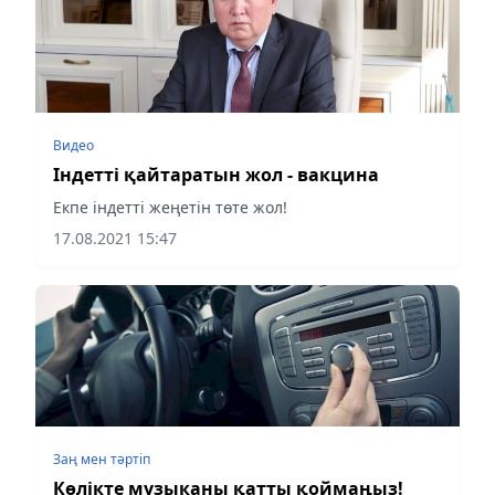
Видео
Індетті қайтаратын жол - вакцина
Екпе індетті жеңетін төте жол!
17.08.2021 15:47
Заң мен тəртіп
Көлікте музыканы қатты қоймаңыз!