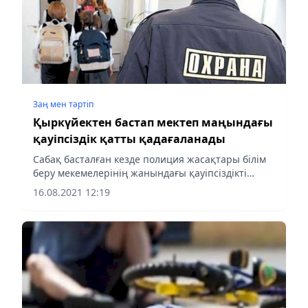
Заң мен тəртіп
Қыркүйектен бастап мектеп маңындағы
қауіпсіздік қатты қадағаланады
Сабақ басталған кезде полиция жасақтары білім
беру мекемелерінің жанындағы қауіпсіздікті
қадағалайды.
16.08.2021 12:19