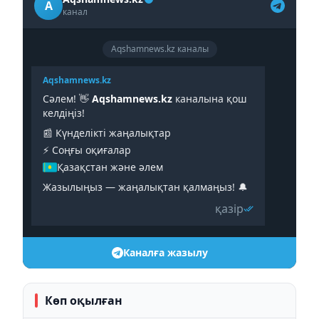
A
канал
Aqshamnews.kz каналы
Aqshamnews.kz
Сәлем! 👋
Aqshamnews.kz
каналына қош
келдіңіз!
📰 Күнделікті жаңалықтар
⚡️ Соңғы оқиғалар
Қазақстан және әлем
Жазылыңыз — жаңалықтан қалмаңыз! 🔔
қазір
Каналға жазылу
Көп оқылған