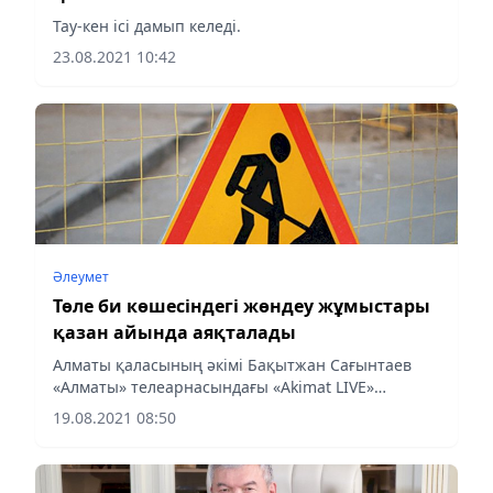
Тау-кен ісі дамып келеді.
23.08.2021 10:42
Әлеумет
Төле би көшесіндегі жөндеу жұмыстары
қазан айында аяқталады
Алматы қаласының әкімі Бақытжан Сағынтаев
«Алматы» телеарнасындағы «Akimat LIVE»
бағдарламасы барысында Алматының дамуына
19.08.2021 08:50
қатысты шаһар тұрғындарының, БАҚ өкілдерінің
сауалдарына және әлеуметтік...