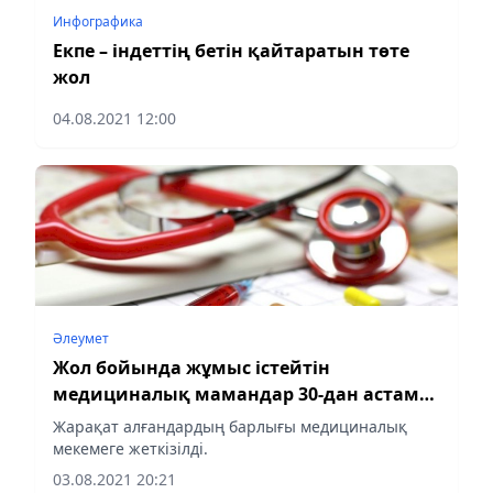
Инфографика
Екпе – індеттің бетін қайтаратын төте
жол
04.08.2021 12:00
Әлеумет
Жол бойында жұмыс істейтін
медициналық мамандар 30-дан астам
адамды құтқарды
Жарақат алғандардың барлығы медициналық
мекемеге жеткізілді.
03.08.2021 20:21