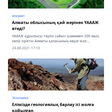
Әлеумет
Алматы облысының қай жерінен ҮАААЖ
өтеді?
ҮАААЖ құрылысы тәулік сайын шамамен 200 мың
көлік кіретін Алматы қаласының көше-жол
желісіне көлік жүктемесін азайту үшін 2018 жылы
24.08.2021 17:10
басталды.
Экономика
Елімізде геологиялық барлау ісі жолға
қойылған