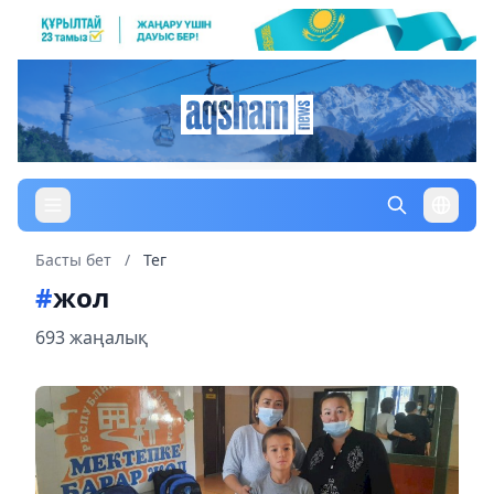
Басты бет
/
Тег
#
жол
693 жаңалық