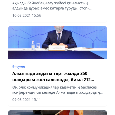
Ақылды бейнебақылау жүйесі қиылыстың
алдында дұрыс емес қатарға тұруды, стоп-
сызығына кіруді және автобус жолағының
10.08.2021 15:56
бойымен жүруді анықтайды.
Әлеумет
Алматыда алдағы төрт жылда 350
шақырым жол салынады, биыл 212
көшеде асфальт жаңартылады
Өңірлік коммуникациялар қызметінің баспасөз
конференциясы кезінде Алматыдағы жолдардың
жағдайы туралы ақпаратты қалалық мобилділік
09.08.2021 15:11
басқармасының басшысы Ғани Мырзаханов
хабарлады. Ол биыл...