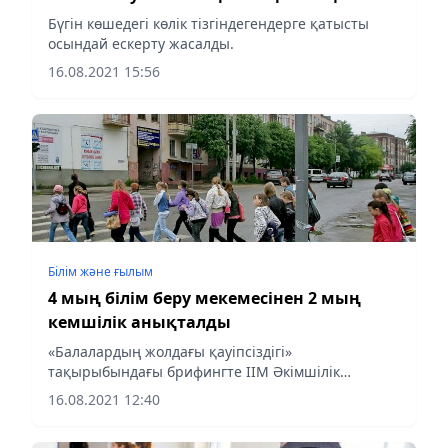
Бүгін көшедегі көлік тізгіндегендерге қатысты
осындай ескерту жасалды.
16.08.2021 15:56
Білім және ғылым
4 мың білім беру мекемесінен 2 мың
кемшілік анықталды
«Балалардың жолдағы қауіпсіздігі»
тақырыбындағы брифингте ІІМ Әкімшілік
полиция комитеті төрағасының орынбасары
16.08.2021 12:40
Жандос Мұратәлиев осылай деді.