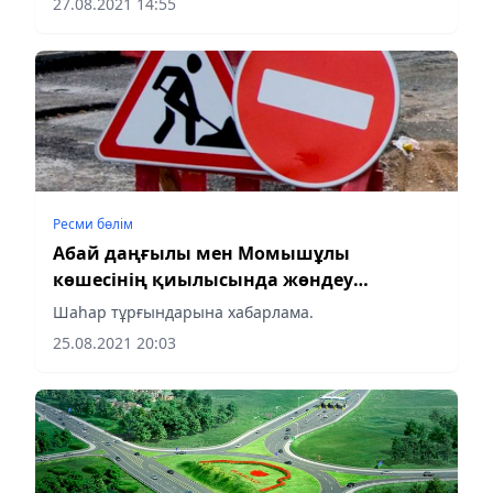
27.08.2021 14:55
Ресми бөлім
Абай даңғылы мен Момышұлы
көшесінің қиылысында жөндеу
жұмыстары жүреді
Шаһар тұрғындарына хабарлама.
25.08.2021 20:03