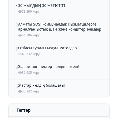
30 ЖЫЛДЫҢ 30 ЖЕТІСТІГІ
1
78,390 көру
Алматы SOS: коммуналдық қызметшілерге
2
арналған ыстық шай және кондитер өнімдері
44,186 көру
Отбасы туралы мақал-мәтелдер
3
43,332 көру
Жас жеткіншектер - елдің ертеңі!
4
36,985 көру
Жастар - елдің болашағы!
5
35,242 көру
Тегтер