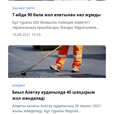
Заң мен тəртіп
7 айда 90 бала жол апатынан көз жұмды
Бұл туралы ІІМ Әкімшілік полиция комитеті
төрағасының орынбасары Жандос Мұратәлиев
мәлім етті деп хабарлайды almaty-akshamy.kz
16.08.2021 10:26
Әлеумет
Биыл Алатау ауданында 45 шақырым
жол жөнделеді
Алматы қаласы Алатау ауданының 26 көшесі 2021
жылы жөнделеді. Бұл туралы Өңірлік