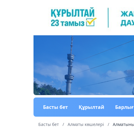
Басты бет
Құрылтай
Барлы
Басты бет
/
Алматы көшелері
/
Алматының