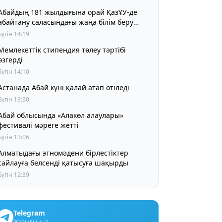
Абайдың 181 жылдығына орай ҚазҰУ-де
абайтану саласындағы жаңа білім беру
жобасы мен ғылыми әзірлемені
Бүгін 14:19
таныстырды
Мемлекеттік стипендия төлеу тәртібі
өзгерді
Бүгін 14:10
Астанада Абай күні қалай атап өтіледі
Бүгін 13:30
Абай облысында «Алакөл алаулары»
фестивалі мәреге жетті
Бүгін 13:06
Алматыдағы этномәдени бірлестіктер
сайлауға белсенді қатысуға шақырды
Бүгін 12:39
Telegram
Жазылыңыз