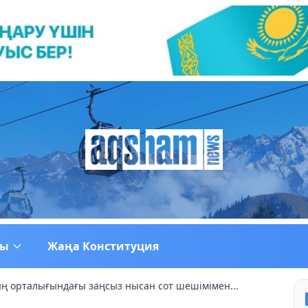
ғы
Жаңа Конституция
 орталығындағы заңсыз нысан сот шешімімен...