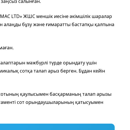
 заңсыз салынған.
МАС LTD» ЖШС меншік иесіне әкімшілік шаралар
н алаңды бұзу және ғимаратты бастапқы қалпына
маған.
алаптарын мәжбүрлі түрде орындату үшін
калық сотқа талап арыз берген. Бұдан кейін
 сотының қаулысымен басқарманың талап арызы
артаменті сот орындаушыларының қатысуымен