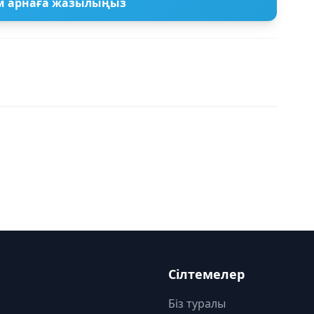
м арнаға жазылыңыз
Сілтемелер
Біз туралы