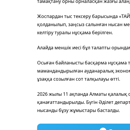
тамақтану орны орналасқан жазғы алаң
Жоспардан тыс тексеру барысында «ТАЙ
қолданылып, заңсыз салынған нысан ме
келтіру туралы нұсқама берілген.
Алайда меншік иесі бұл талапты орында
Осыған байланысты басқарма нұсқама т
мамандандырылған ауданаралық экономи
ұзаққа созылған сот талқылауы өтті.
2026 жылы 11 ақпанда Алматы қалалық
қанағаттандырылды. Бүгін Әділет деп
нысанды бұзу жұмыстары басталды.