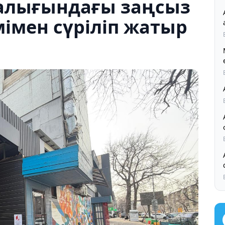
алығындағы заңсыз
імен сүріліп жатыр