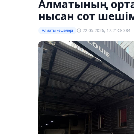
Алматының орт
нысан сот шешім
22.05.2026, 17:21
384
Алматы көшелері