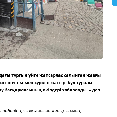
ағы тұрғын үйге жапсарлас салынған жазғы
от шешімімен сүріліп жатыр. Бұл туралы
 басқармасының өкілдері хабарлады, – деп
кіреберіс қосалқы нысан мен қоғамдық