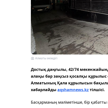
Алматы әкімдігі
Достық даңғылы, 42/74 мекенжайынд
алаңы бар заңсыз қосалқы құрылыс с
Алматының Қала құрылысын бақылау
хабарлайды
aqshamnews.kz
тілшісі.
Басқарманың мәліметінше, бір қабатты 