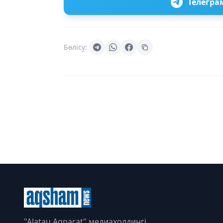
Телегра
Бөлісу:
"Alatau Aqparat" медиахолдингі