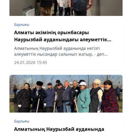
Барлығы
Алматы әкімінің орынбасары
Наурызбай ауданындағы әлеуметтік
нысандардың құрылысын тексерді
Алматының Наурызбай ауданында негізгі
әлеуметтік нысандар салынып жатыр, - деп
хабарлайды aqshamnews.kz.
24.01.2026 15:45
Барлығы
Алматының Наурызбай ауданында