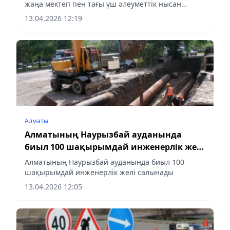
жаңа мектеп пен тағы үш әлеуметтік нысан
салынады
13.04.2026 12:19
Алматы
Алматының Наурызбай ауданында
биыл 100 шақырымдай инженерлік желі
салынады
Алматының Наурызбай ауданында биыл 100
шақырымдай инженерлік желі салынады
13.04.2026 12:05