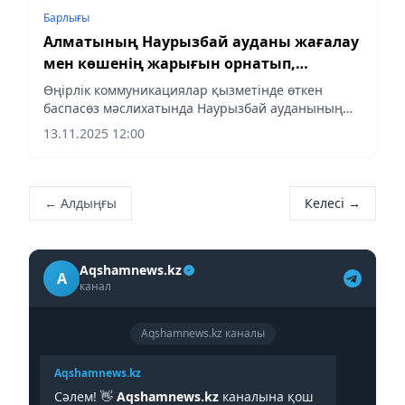
Барлығы
Алматының Наурызбай ауданы жағалау
мен көшенің жарығын орнатып,
ауданды абаттандырып жатыр
Өңірлік коммуникациялар қызметінде өткен
баспасөз мәслихатында Наурызбай ауданының
әкімі Назира Тоғызбаева осылай деп хабарлады.
13.11.2025 12:00
← Алдыңғы
Келесі →
Aqshamnews.kz
A
канал
Aqshamnews.kz каналы
Aqshamnews.kz
Сәлем! 👋
Aqshamnews.kz
каналына қош