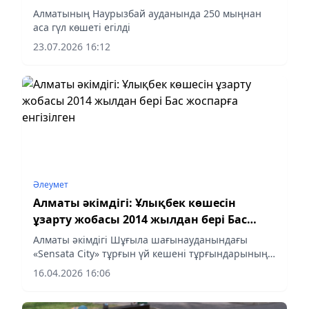
Алматының Наурызбай ауданында 250 мыңнан
аса гүл көшеті егілді
23.07.2026 16:12
Әлеумет
Алматы әкімдігі: Ұлықбек көшесін
ұзарту жобасы 2014 жылдан бері Бас
жоспарға енгізілген
Алматы әкімдігі Шұғыла шағынауданындағы
«Sensata City» тұрғын үй кешені тұрғындарының
Ұлықбек көшесін ұзарту үшін жергілікті билік
16.04.2026 16:06
тұрғын үй кешеніне тиесілі жерді алып жатыр
деген шағымына түсініктеме берді.