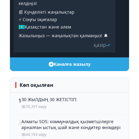
келдіңіз!
📰 Күнделікті жаңалықтар
⚡️ Соңғы оқиғалар
Қазақстан және әлем
Жазылыңыз — жаңалықтан қалмаңыз! 🔔
қазір
Каналға жазылу
Көп оқылған
30 ЖЫЛДЫҢ 30 ЖЕТІСТІГІ
1
78,397 көру
Алматы SOS: коммуналдық қызметшілерге
2
арналған ыстық шай және кондитер өнімдері
44,193 көру