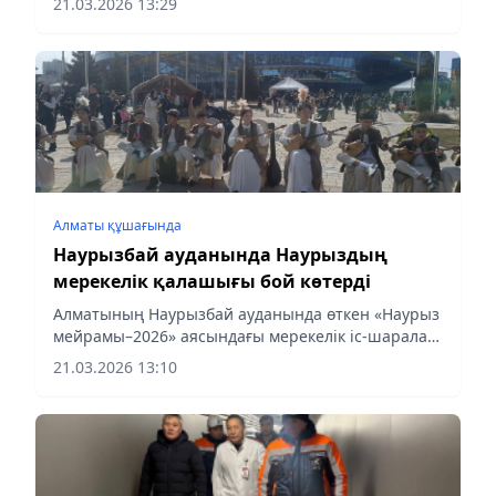
21.03.2026 13:29
ауқымды түрде атап өтілді. Алаңда тұрғындар
ұлттық дәстүрмен танысып, ойын-сауық пен
мәдени шараларға қатысып, Наурыздың рухын
сезінді.
Алматы құшағында
Наурызбай ауданында Наурыздың
мерекелік қалашығы бой көтерді
Алматының Наурызбай ауданында өткен «Наурыз
мейрамы–2026» аясындағы мерекелік іс-шаралар
ұлттық дәстүрлер мен өнерді насихаттап, жанды
21.03.2026 13:10
музыка, ойын-сауық және интерактивтік
бағдарламалар арқылы тұрғындар мен
қонақтарға ерекше атмосфера сыйлады. Алаң
қазақ киіз үйлері, ұлттық ойындар, шеберлік
сабақтары мен фудкортпен толықтырылып,
Наурыз мерекесінің рухын айшықтады.