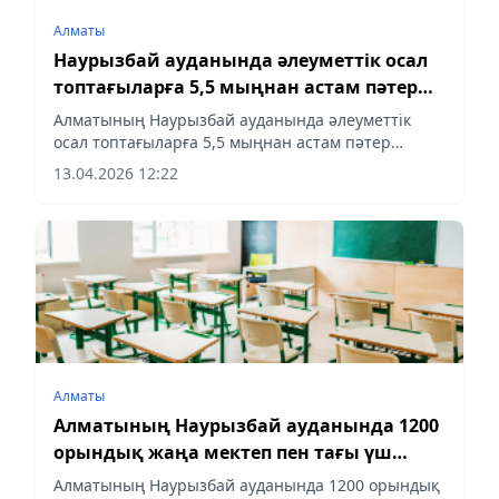
Алматы
Наурызбай ауданында әлеуметтік осал
топтағыларға 5,5 мыңнан астам пәтер
беріліп, 3 мың адамға АӘК көрсетілді
Алматының Наурызбай ауданында әлеуметтік
осал топтағыларға 5,5 мыңнан астам пәтер
беріліп, 3 мың адамға АӘК көрсетілді
13.04.2026 12:22
Алматы
Алматының Наурызбай ауданында 1200
орындық жаңа мектеп пен тағы үш
әлеуметтік нысан салынады
Алматының Наурызбай ауданында 1200 орындық