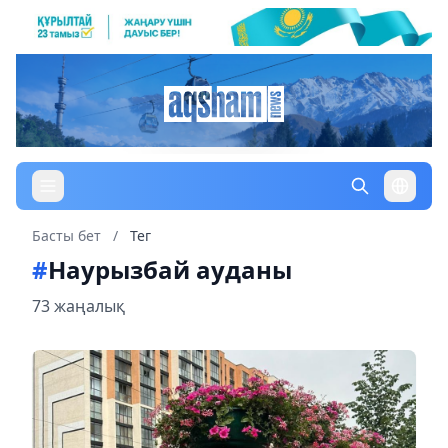
Басты бет
/
Тег
#
Наурызбай ауданы
73 жаңалық