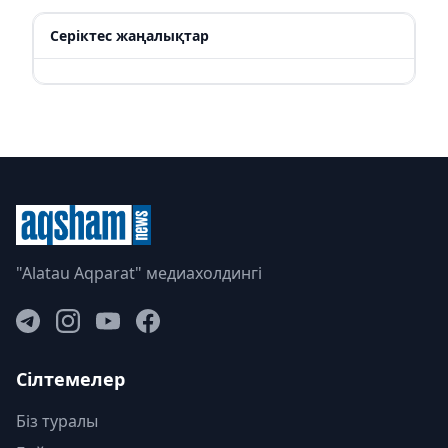
Серіктес жаңалықтар
"Alatau Aqparat" медиахолдингі
Сілтемелер
Біз туралы