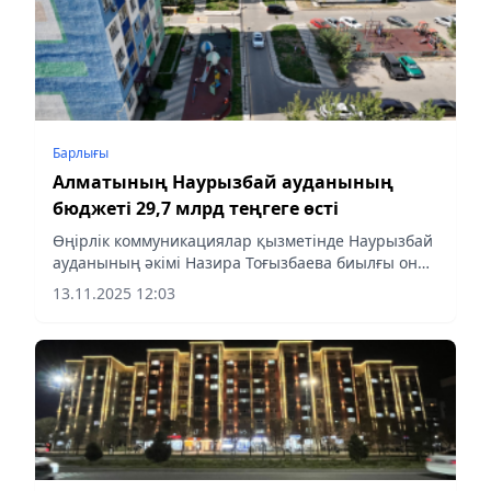
Барлығы
Алматының Наурызбай ауданының
бюджеті 29,7 млрд теңгеге өсті
Өңірлік коммуникациялар қызметінде Наурызбай
ауданының әкімі Назира Тоғызбаева биылғы он
айдағы әлеуметтік-экономикалық дамудың негізгі
13.11.2025 12:03
көрсеткішін таныстырды.