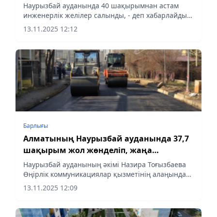
салынды
Наурызбай ауданында 40 шақырымнан астам
инженерлік желілер салынды, - деп хабарлайды
Aqshamnews.kz.
13.11.2025 12:12
Барлығы
Алматының Наурызбай ауданында 37,7
шақырым жол жөнделіп, жаңа
тротуарлар салынады
Наурызбай ауданының әкімі Назира Тоғызбаева
Өңірлік коммуникациялар қызметінің алаңында
сөз сөйлеп, ауданның көше-жол желісін дамыту
13.11.2025 12:09
бағытында атқарылып жатқан ауқымды
жұмыстар туралы баяндады.