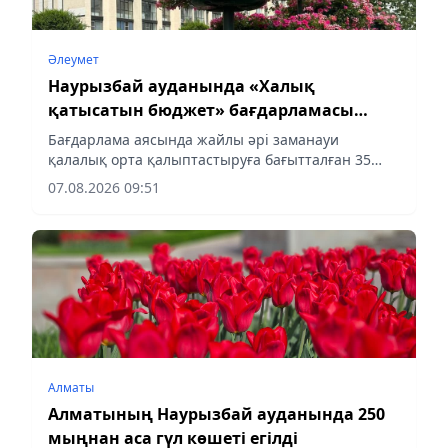
Әлеумет
Наурызбай ауданында «Халық
қатысатын бюджет» бағдарламасы
аясындағы жобалар жүзеге асырылуда
Бағдарлама аясында жайлы әрі заманауи
қалалық орта қалыптастыруға бағытталған 35
жоба жүзеге асырылуда, деп хабарлайды
07.08.2026 09:51
aqshamnews.kz тілшісі.
Алматы
Алматының Наурызбай ауданында 250
мыңнан аса гүл көшеті егілді