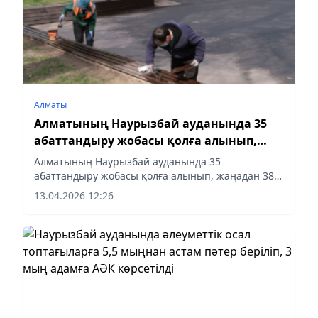
Алматы
Алматының Наурызбай ауданында 35
абаттандыру жобасы қолға алынып,
жаңадан 38 аула ашылмақшы
Алматының Наурызбай ауданында 35
абаттандыру жобасы қолға алынып, жаңадан 38
аула ашылмақшы
13.04.2026 12:26