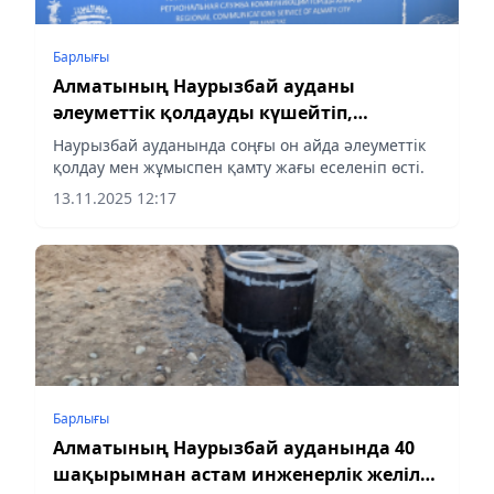
Барлығы
Алматының Наурызбай ауданы
әлеуметтік қолдауды күшейтіп,
тұрғындарға жаңа мүмкіндіктер ашып
Наурызбай ауданында соңғы он айда әлеуметтік
беріп жатыр
қолдау мен жұмыспен қамту жағы еселеніп өсті.
13.11.2025 12:17
Барлығы
Алматының Наурызбай ауданында 40
шақырымнан астам инженерлік желілер