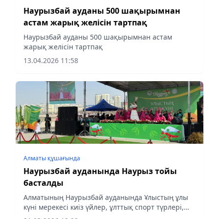
Наурызбай ауданы 500 шақырымнан
астам жарық желісін тартпақ
Наурызбай ауданы 500 шақырымнан астам
жарық желісін тартпақ
13.04.2026 11:58
Алматы құшағында
Наурызбай ауданында Наурыз тойы
басталды
Алматының Наурызбай ауданында Ұлыстың ұлы
күні мерекесі киіз үйлер, ұлттық спорт түрлері,
концерттік бағдарлама және этно-көрме арқылы