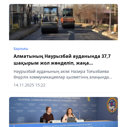
47 аула ағымдағы...
Барлығы
Алматының Наурызбай ауданында 37,7
шақырым жол жөнделіп, жаңа
тротуарлар салынады
Наурызбай ауданының әкімі Назира Тоғызбаева
Өңірлік коммуникациялар қызметінің алаңында
сөз сөйлеп, ауданның көше-жол желісін дамыту
14.11.2025 15:22
бағытында атқарылып жатқан ауқымды
жұмыстар туралы баяндады.