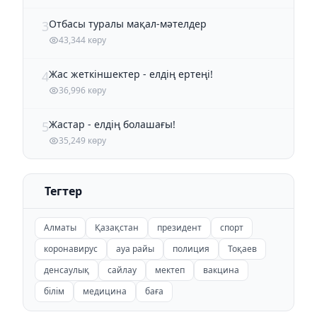
Отбасы туралы мақал-мәтелдер
3
43,344 көру
Жас жеткіншектер - елдің ертеңі!
4
36,996 көру
Жастар - елдің болашағы!
5
35,249 көру
Тегтер
Алматы
Қазақстан
президент
спорт
коронавирус
ауа райы
полиция
Тоқаев
денсаулық
сайлау
мектеп
вакцина
білім
медицина
баға