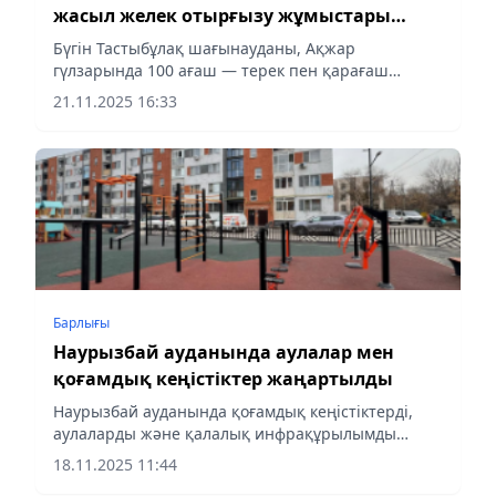
жасыл желек отырғызу жұмыстары
қарқын алып отыр
Бүгін Тастыбұлақ шағынауданы, Ақжар
гүлзарында 100 ағаш — терек пен қарағаш
көшеті отырғызылды. Іс-шараға жастар,
21.11.2025 16:33
ардагерлер және ауданның белсенді тұрғындары
қатысты. Ағаштардың бір бөлігі...
Барлығы
Наурызбай ауданында аулалар мен
қоғамдық кеңістіктер жаңартылды
Наурызбай ауданында қоғамдық кеңістіктерді,
аулаларды және қалалық инфрақұрылымды
дамыту жұмыстары жалғасып келеді. Бұл қалалық
18.11.2025 11:44
ортаны кешенді дамыту тәсілінің бір бөлігі. Биыл