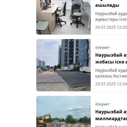
ашылады
Наурызбай ауд
жұмыстары іске
балабақшалар м
29.07.2025 12:26
қызмет жағы әлі 
Әлеумет
Наурызбай а
жобасы іске 
Наурызбай ауд
қалалық бастам
астам абаттанд
29.07.2025 12:24
жобасы жүзеге..
Әлеумет
Наурызбай ау
миллиардта
Наурызбай ауда