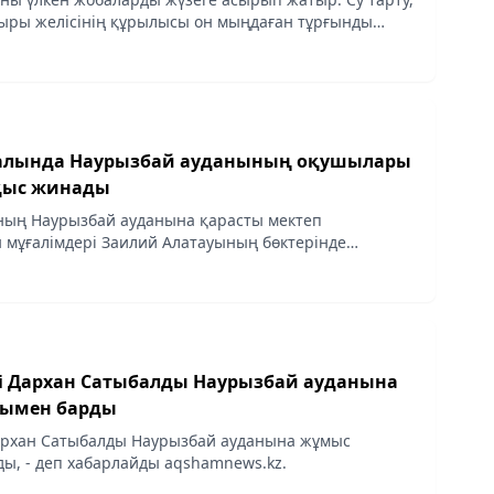
ұбыры желісінің құрылысы он мыңдаған тұрғынды
ен қамтамасыз етеді. Өңірлік коммуникациялар
алында Наурызбай ауданының оқушылары
оқыс жинады
ның Наурызбай ауданына қарасты мектеп
мұғалімдері Заилий Алатауының бөктерінде
й шатқалында экологиялық сенбілік өткізіп, 2,5
ады. Бұл...
і Дархан Сатыбалды Наурызбай ауданына
рымен барды
архан Сатыбалды Наурызбай ауданына жұмыс
ы, - деп хабарлайды aqshamnews.kz.