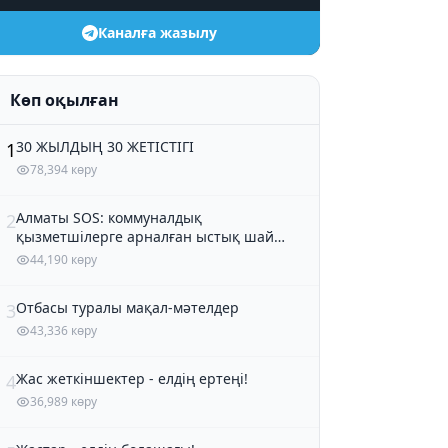
Каналға жазылу
Көп оқылған
30 ЖЫЛДЫҢ 30 ЖЕТІСТІГІ
1
78,394 көру
Алматы SOS: коммуналдық
2
қызметшілерге арналған ыстық шай
және кондитер өнімдері
44,190 көру
Отбасы туралы мақал-мәтелдер
3
43,336 көру
Жас жеткіншектер - елдің ертеңі!
4
36,989 көру