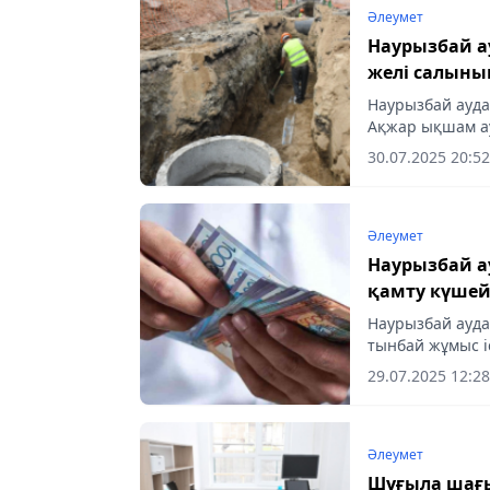
Әлеумет
Наурызбай 
желі салын
Наурызбай ауд
Ақжар ықшам ау
желілерді салуд
30.07.2025 20:52
қызметі...
Әлеумет
Наурызбай а
қамту күшей
Наурызбай ауда
тынбай жұмыс і
көмек көрсету, 
29.07.2025 12:28
ұйымдастырудан
Әлеумет
Шұғыла шағ