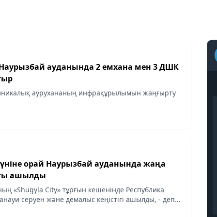
аурызбай ауданында 2 емхана мен 3 ДШК
тыр
иникалық аурухананың инфрақұрылымын жаңғырту
күніне орай Наурызбай ауданында жаңа
ағы ашылды
ың «Shugyla City» тұрғын кешенінде Республика
анауи серуен және демалыс кеңістігі ашылды, - деп
hamnews.kz.