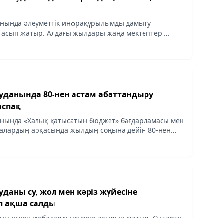
анында әлеуметтік инфрақұрылымды дамыту
 асып жатыр. Алдағы жылдары жаңа мектептер,
ен емханалар салынып, аудан тұрғындары үшін
де...
уданында 80-нен астам абаттандыру
аспақ
анында «Халық қатысатын бюджет» бағдарламасы мен
алардың арқасында жылдың соңына дейін 80-нен
ыру, көгалдандыру мен инфрақұрылымды дамыту
.
даны су, жол мен кәріз жүйесіне
п ақша салды
ны үлкен жобаларды жүзеге асырып жатыр. Су тарту,