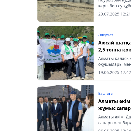
кәріз бен су қ
сапалы ауызсум
29.07.2025 12:21
қызметінің...
Әлеумет
Аюсай шатқ
2,5 тонна қ
Алматы қаласы
оқушылары мен 
орналасқан Аюса
19.06.2025 17:42
тонна қоқыс жин
Барлығы
Алматы әкім
жұмыс сапа
Алматы әкімі Д
сапарымен бард
06.06.2025 13:34