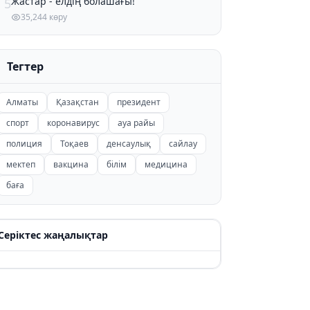
Жастар - елдің болашағы!
5
35,244 көру
Тегтер
Алматы
Қазақстан
президент
спорт
коронавирус
ауа райы
полиция
Тоқаев
денсаулық
сайлау
мектеп
вакцина
білім
медицина
баға
Серіктес жаңалықтар