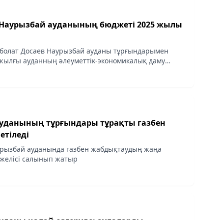
Наурызбай ауданының бюджеті 2025 жылы
рболат Досаев Наурызбай ауданы тұрғындарымен
 жылғы ауданның әлеуметтік-экономикалық даму
ның экономикасының оң динамика көрсеткенін атап
уданының тұрғындары тұрақты газбен
етіледі
рызбай ауданында газбен жабдықтаудың жаңа
желісі салынып жатыр