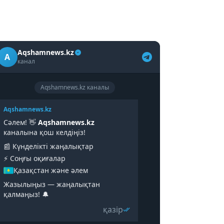
Aqshamnews.kz
A
канал
Aqshamnews.kz каналы
Aqshamnews.kz
Сәлем! 👋
Aqshamnews.kz
каналына қош келдіңіз!
📰 Күнделікті жаңалықтар
⚡️ Соңғы оқиғалар
Қазақстан және әлем
Жазылыңыз — жаңалықтан
қалмаңыз! 🔔
қазір