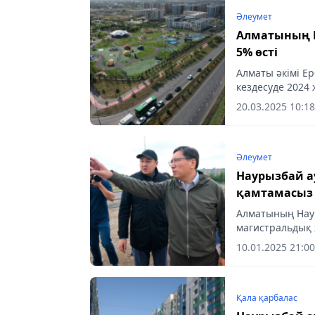
Әлеумет
Алматының 
5% өсті
Алматы әкімі Е
кездесуде 2024
қорытындысы о
20.03.2025 10:18
өтті, деп...
Әлеумет
Наурызбай а
қамтамасыз 
Алматының Нау
магистральдық 
10.01.2025 21:00
Қала қарбалас