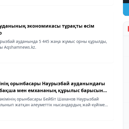
уданының экономикасы тұрақты өсім
р
рызбай ауданында 5 445 жаңа жұмыс орны құрылды,
ды Aqshamnews.kz.
інің орынбасары Наурызбай ауданындағы
абақша мен емхананың құрылыс барысын
әкімінің орынбасары Бейбіт Шаханов Наурызбай
лынып жатқан әлеуметтік нысандардың жай-күйімен
. Сапар барысында мектеп, балабақша мен
лыс...