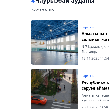
#
Наурызбай ауданы
73 жаңалық
Барлығы
Алматының Н
салынып жа
№7 Қалалық кл
басталды
13.11.2025 11:54
Барлығы
Республика 
серуен айм
Алматы қаласын
күніне орай зам
хабарлайды Aqs
25.10.2025 16:46