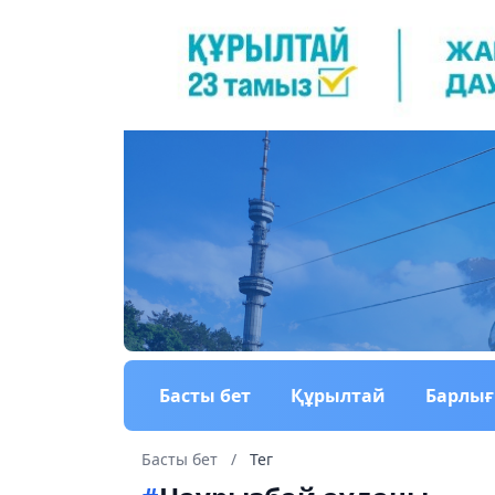
Басты бет
Құрылтай
Барлы
Басты бет
/
Тег