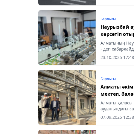
Барлығы
Наурызбай а
көрсетіп оты
Алматының Нау
- деп хабарлай
23.10.2025 17:48
Барлығы
Алматы әкім
мектеп, бал
тексерді
Алматы қаласы 
ауданындағы са
танысып қайтты
07.09.2025 12:38
емхананың құры