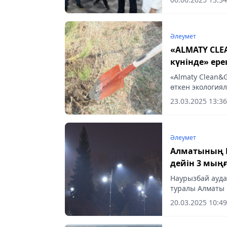
Әлеумет
«ALMATY CLE
күнінде» ере
«Almaty Clean&
өткен экология
Қазақстан» бағ
23.03.2025 13:36
эко-науқаны...
Әлеумет
Алматының 
дейін 3 мың
бағанасын о
Наурызбай ауда
туралы Алматы 
тұрғындарымен 
20.03.2025 10:49
aqshamnews.kz