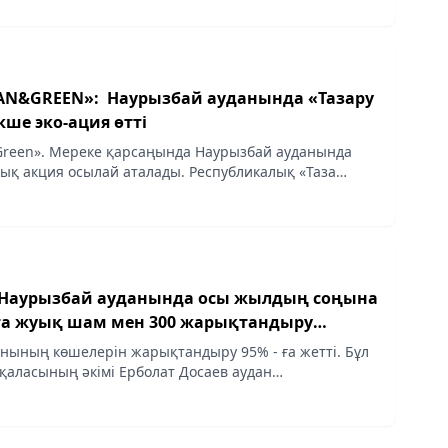
AN&GREEN»: Наурызбай ауданында «Тазару
кше эко-ация өтті
Green». Мереке қарсаңында Наурызбай ауданында
лық акция осылай аталады. Республикалық «Таза
дарламасы мен қаламыздағы «Алматы – ортақ үйіміз»
Наурызбай ауданында осы жылдың соңына
ға жуық шам мен 300 жарықтандыру
рнату жоспарлануда
нының көшелерін жарықтандыру 95% - ға жетті. Бұл
қаласының әкімі Ерболат Досаев аудан
кездесу барысында мәлімдеді, деп хабарлайды