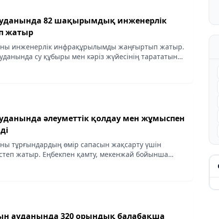
ауданында 82 шақырымдық инженерлік
ып жатыр
аны инженерлік инфрақұрылымды жаңғыртып жатыр.
данында су құбыры мен кәріз жүйесінің тарататын
ың екінші кезеңі басталды. Өңірлік коммуникациялар
уданында әлеуметтік қолдау мен жұмыспен
ді
ны тұрғындардың өмір сапасын жақсарту үшін
степ жатыр. Еңбекпен қамту, мекенжай бойынша
барлық жасқа арналған тегін үйірмелер мен курстар
...
ын ауданында 320 орындық балабақша