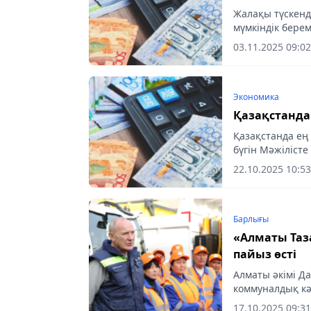
Жалақы түскенде 
мүмкіндік берем
сыналатын уақ
03.11.2025 09:02
Экономика
Қазақстанда
Қазақстанда ең 
бүгін Мәжілісте
22.10.2025 10:53
Барлығы
«Алматы Таз
пайыз өсті
Алматы әкімі Д
коммуналдық кә
жағдайымен, ко
17.10.2025 09:31