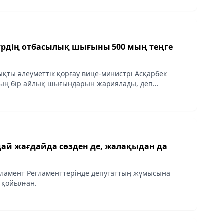
сым...
рдің отбасылық шығыны 500 мың теңге
ықты әлеуметтік қорғау вице-министрі Асқарбек
ның бір айлық шығындарын жариялады, деп
shamnews.kz
дай жағдайда сөзден де, жалақыдан да
ламент Регламенттерінде депутаттың жұмысына
 қойылған.