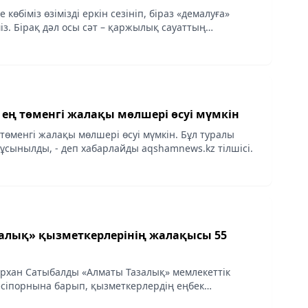
көбіміз өзімізді еркін сезініп, біраз «демалуға»
із. Бірақ дәл осы сәт – қаржылық сауаттың
ыты.
 ең төменгі жалақы мөлшері өсуі мүмкін
төменгі жалақы мөлшері өсуі мүмкін. Бұл туралы
 ұсынылды, - деп хабарлайды aqshamnews.kz тілшісі.
алық» қызметкерлерінің жалақысы 55
архан Сатыбалды «Алматы Тазалық» мемлекеттік
сіпорнына барып, қызметкерлердің еңбек
ммуналдық техника паркінің жаңғыртылу барысымен