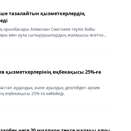
ше тазалайтын қызметкерлердің
еді
ің орынбасары Алмасхан Сматлаев тәулік бойы
тары мен аула сыпырушылардың жалақысы өсетіні
хив қызметкерлерінің еңбекақысы 25%-ға
бастап аудандық және ауылдық деңгейдегі архив
ің еңбекақысы 25%-ға көбейеді.
зарбек неге 20 миллион теңге жалақы алуы