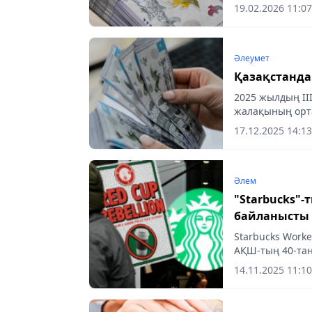
19.02.2026 11:07
Әлеумет
Қазақстанда
2025 жылдың II
жалақының орта
жылдың сәйкес 
17.12.2025 14:13
Әлем
"Starbucks"
байланысты 
Starbucks Work
АҚШ-тың 40-тан
ереуілге шықты
14.11.2025 11:10