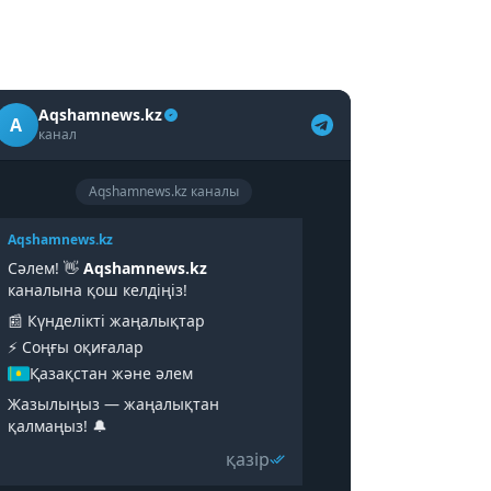
Aqshamnews.kz
A
канал
Aqshamnews.kz каналы
Aqshamnews.kz
Сәлем! 👋
Aqshamnews.kz
каналына қош келдіңіз!
📰 Күнделікті жаңалықтар
⚡️ Соңғы оқиғалар
Қазақстан және әлем
Жазылыңыз — жаңалықтан
қалмаңыз! 🔔
қазір