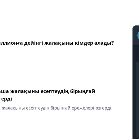
миллионға дейінгі жалақыны кімдер алады?
таша жалақыны есептеудің бірыңғай
герді
а жалақыны есептеудің бірыңғай ережелері өзгерді