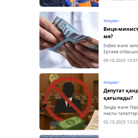
және қысқы мау
Әлеумет
Вице-минист
ме?
Еңбек және хал
Ертаев отбасы
хабарлайды aq
09.10.2025 15:01
Әлеумет
Депутат қан
қағылады?
Заңда және Пар
нақты талаптар
02.10.2025 13:23