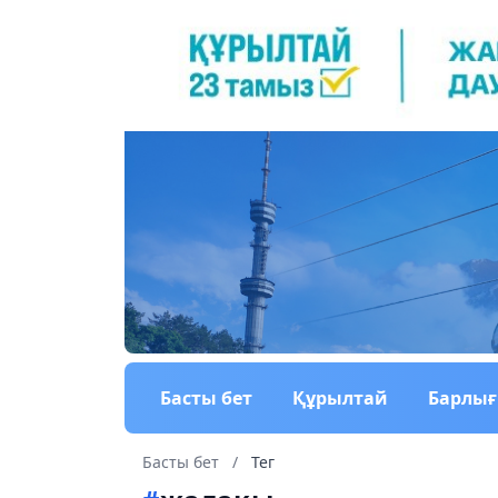
Басты бет
Құрылтай
Барлы
Басты бет
/
Тег