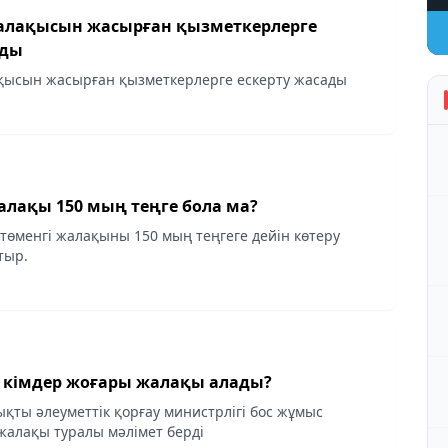
алақысын жасырған қызметкерлерге
ады
қысын жасырған қызметкерлерге ескерту жасады
алақы 150 мың теңге бола ма?
 төменгі жалақыны 150 мың теңгеге дейін көтеру
тыр.
 кімдер жоғары жалақы алады?
ықты әлеуметтік қорғау министрлігі бос жұмыс
алақы туралы мәлімет берді