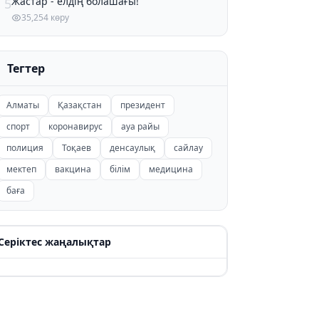
Жастар - елдің болашағы!
5
35,254 көру
Тегтер
Алматы
Қазақстан
президент
спорт
коронавирус
ауа райы
полиция
Тоқаев
денсаулық
сайлау
мектеп
вакцина
білім
медицина
баға
Серіктес жаңалықтар