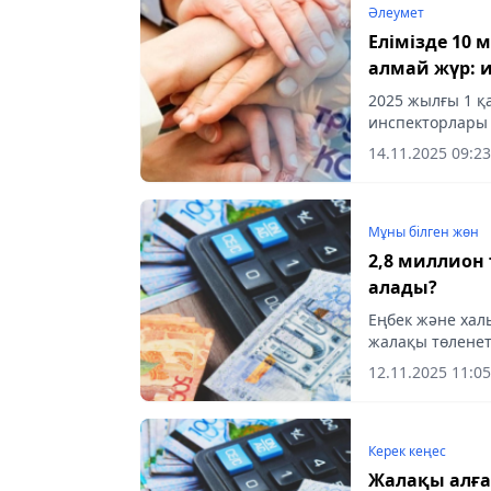
Әлеумет
Елімізде 10
алмай жүр: и
анықтады
2025 жылғы 1 қ
инспекторлары 
жұмыскерге 2,3
14.11.2025 09:23
анықтады.
Мұны білген жөн
2,8 миллион
алады?
Еңбек және хал
жалақы төленет
деректерді жар
12.11.2025 11:05
Керек кеңес
Жалақы алған