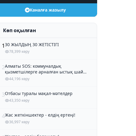
Каналға жазылу
Көп оқылған
30 ЖЫЛДЫҢ 30 ЖЕТІСТІГІ
1
78,399 көру
Алматы SOS: коммуналдық
2
қызметшілерге арналған ыстық шай
және кондитер өнімдері
44,196 көру
Отбасы туралы мақал-мәтелдер
3
43,350 көру
Жас жеткіншектер - елдің ертеңі!
4
36,997 көру