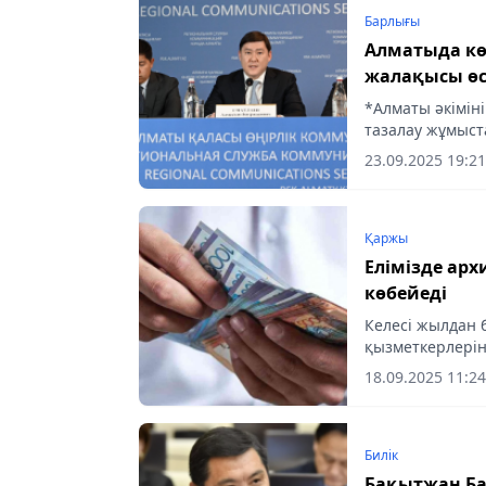
Барлығы
Алматыда кө
жалақысы өс
*Алматы әкімін
тазалау жұмыс
туралы айтты*
23.09.2025 19:21
Қаржы
Елімізде ар
көбейеді
Келесі жылдан 
қызметкерлерін
18.09.2025 11:24
Билік
Бақытжан Ба