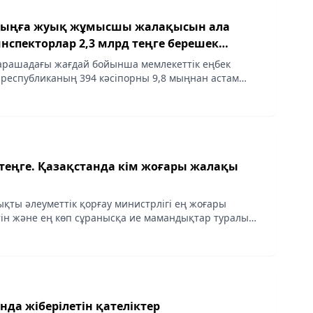
 мыңға жуық жұмысшы жалақысын ала
нспекторлар 2,3 млрд теңге берешек
арашадағы жағдай бойынша мемлекеттік еңбек
республиканың 394 кәсіпорны 9,8 мыңнан астам
 млрд теңгеге жалақы бойынша берешек екенін
 теңге. Қазақстанда кім жоғары жалақы
ықты әлеуметтік қорғау министрлігі ең жоғары
ін және ең көп сұранысқа ие мамандықтар туралы
иялады, - деп хабарлайды aqshamnews.kz тілшісі.
да жіберілетін қателіктер