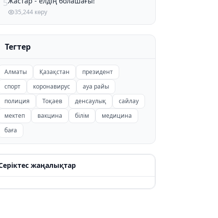
Жастар - елдің болашағы!
5
35,244 көру
Тегтер
Алматы
Қазақстан
президент
спорт
коронавирус
ауа райы
полиция
Тоқаев
денсаулық
сайлау
мектеп
вакцина
білім
медицина
баға
Серіктес жаңалықтар