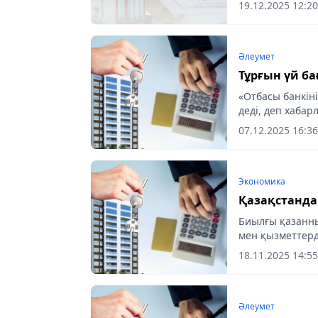
19.12.2025 12:20
Әлеумет
Тұрғын үй ба
«Отбасы банкін
деді, деп хаба
07.12.2025 16:36
Экономика
Қазақстанда
Биылғы қазанн
мен қызметтерд
жылжымайтын мү
18.11.2025 14:55
aqshamnews.kz т
Әлеумет