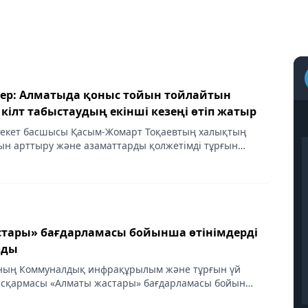
әтер: Алматыда қоныс тойын тойлайтын
кілт табыстаудың екінші кезеңі өтіп жатыр
екет басшысы Қасым-Жомарт Тоқаевтың халықтың
сын арттыру және азаматтарды қолжетімді тұрғын
ыз ету жөніндегі тапсырмаларын іске асыру
тары» бағдарламасы бойынша өтінімдерді
лды
ның Коммуналдық инфрақұрылым және тұрғын үй
асқармасы «Алматы жастары» бағдарламасы бойынша
 қорытындылады.