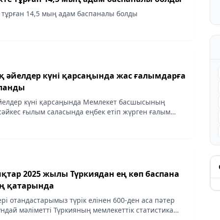
 тұрған 14,5 мың адам баспаналы болды
 әйелдер күні қарсаңында жас ғалымдарға
йланды
йелдер күні қарсаңында Мемлекет басшысының
әйкес ғылым саласында еңбек етіп жүрген ғалым
ын үй сертификаттары салтанатты түрде табысталды
қтар 2025 жылы Түркиядан ең көп баспана
ің қатарында
рі отандастарымыз түрік елінен 600-ден аса пәтер
ұндай мәліметті Түркияның мемлекеттік статистика
атты, - деп хабарлайды Aqshamnews.kz.