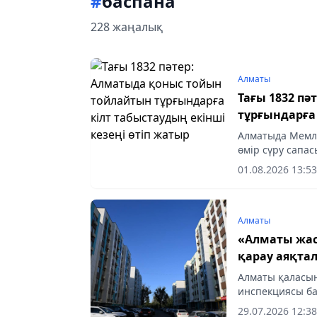
#
баспана
228 жаңалық
Алматы
Тағы 1832 п
тұрғындарға 
Алматыда Мемл
өмір сүру сапа
үймен қамтамас
01.08.2026 13:53
жалғасуда.
Алматы
«Алматы жас
қарау аяқта
Алматы қаласы
инспекциясы б
өтінім қарауды
29.07.2026 12:38