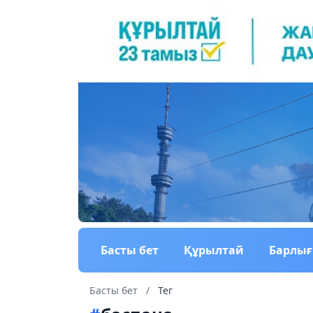
Басты бет
Құрылтай
Барлы
Басты бет
/
Тег