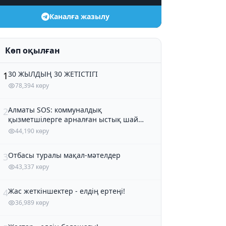
Каналға жазылу
Көп оқылған
30 ЖЫЛДЫҢ 30 ЖЕТІСТІГІ
1
78,394 көру
Алматы SOS: коммуналдық
2
қызметшілерге арналған ыстық шай
және кондитер өнімдері
44,190 көру
Отбасы туралы мақал-мәтелдер
3
43,337 көру
Жас жеткіншектер - елдің ертеңі!
4
36,989 көру