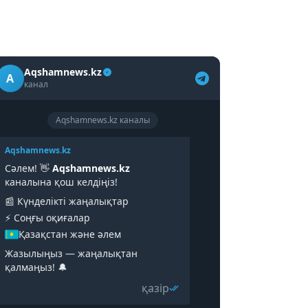
Aqshamnews.kz
A
канал
Aqshamnews.kz каналы
Aqshamnews.kz
Сәлем! 👋
Aqshamnews.kz
каналына қош келдіңіз!
📰 Күнделікті жаңалықтар
⚡️ Соңғы оқиғалар
Қазақстан және әлем
Жазылыңыз — жаңалықтан
қалмаңыз! 🔔
қазір