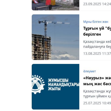
aqshamnews.kz
23.09.2025 14:24
Мұны білген жөн
Тұрғын үй "бумы": 6 жылда 871 мың п
берілген
Қазақстанда кей
пайдалануға бер
сұрақтардың жа
13.08.2025 11:37
министрлігіне а
Әлеумет
«Наурыз» жә
мың жас бас
Қазақстанда ж
тұрғын үймен қа
әлеуметтік қолд
25.07.2025 10:49
ең өзекті...