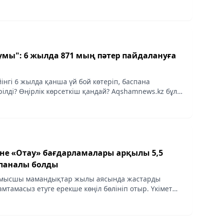
әтер пайдалануға
інгі 6 жылда қанша үй бой көтеріп, баспана
ілді? Өңірлік көрсеткіш қандай? Аqshamnews.kz бұл
уабын білу үшін Өнеркәсіп және құрылыс
рнайы...
не «Отау» бағдарламалары арқылы 5,5
паналы болды
ұмысшы мамандықтар жылы аясында жастарды
мтамасыз етуге ерекше көңіл бөлініп отыр. Үкімет
аудың жаңа тетіктерін іске қосып, жастар арасында