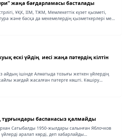
ери” жаңа бағдарламасы басталады
рлігі, ҰҚК, ІІМ, ТЖМ, Мемлекеттік күзет қызметі,
тура және басқа да мекемелердің қызметкерлері мен
ілер осы бағдарламаға қатыса алады, деп
жуық ескі үйдің иесі жаңа пәтердің кілтін
з айдың ішінде Алматыда тозығы жеткен үйлердің
 жайлы жағдай жасалған пәтерге көшті. Көшіру
маты қаласы әкімдігінің Капиталдық құрылыс
...
ің тұрғындары баспанасыз қалмайды
архан Сатыбалды 1950-жылдары салынған Яблочков
і үйлерді аралап көрді, деп хабарлайды