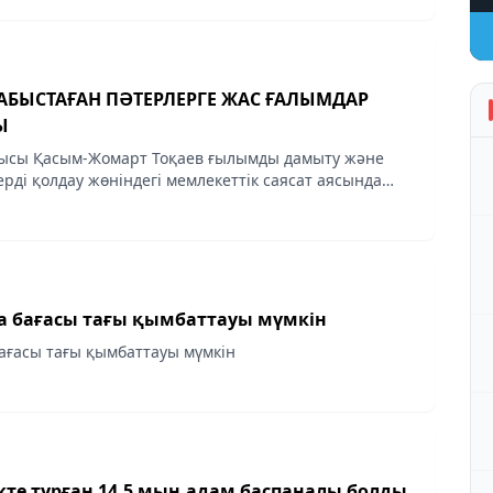
АБЫСТАҒАН ПӘТЕРЛЕРГЕ ЖАС ҒАЛЫМДАР
Ы
ысы Қасым-Жомарт Тоқаев ғылымды дамыту және
рді қолдау жөніндегі мемлекеттік саясат аясында
лері күніне орай 10 жас ғалымға пәтер кілтін
а бағасы тағы қымбаттауы мүмкін
ағасы тағы қымбаттауы мүмкін
кте тұрған 14,5 мың адам баспаналы болды