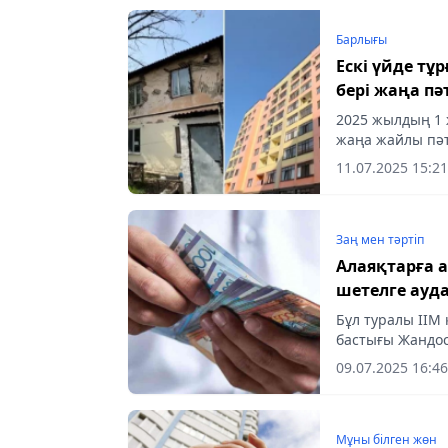
Барлығы
Ескі үйде т
бері жаңа пә
2025 жылдың 1 
жаңа жайлы пәт
қаласы әкімдіг
11.07.2025 15:21
құрылыс...
Заң мен тəртіп
Алаяқтарға 
шетелге ауд
Бұл туралы ІІМ
бастығы Жандос
09.07.2025 16:46
Мұны білген жөн