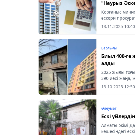
“Наурыз Әск
Қорғаныс минист
әскери прокура
әскери қызметш
13.11.2025 10:40
хабарлайды...
Барлығы
Биыл 400-ге 
алды
2025 жылы тоғы
390 иесі жаңа,
жұмыстарын «Ал
13.10.2025 12:50
кәсіпорны» және
Әлеумет
Ескі үйлерд
Алматы әкімі Д
көшесіндегі еск