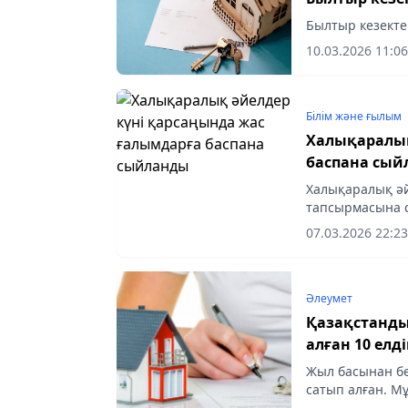
Былтыр кезекте
10.03.2026 11:06
Білім және ғылым
Халықаралық
баспана сы
Халықаралық ә
тапсырмасына с
әйелдерге тұрғ
07.03.2026 22:23
Әлеумет
Қазақстанды
алған 10 елд
Жыл басынан бе
сатып алған. М
басқармасы тар