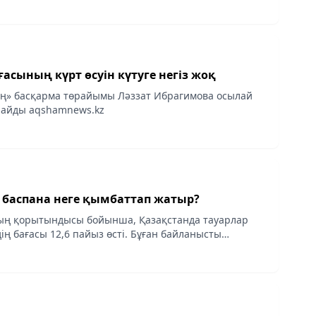
ғасының күрт өсуін күтуге негіз жоқ
ің» басқарма төрайымы Ләззат Ибрагимова осылай
рлайды aqshamnews.kz
 баспана неге қымбаттап жатыр?
ың қорытындысы бойынша, Қазақстанда тауарлар
ің бағасы 12,6 пайыз өсті. Бұған байланысты
лік нарығында да қымбаттаған, - деп хабарлайды
ілшісі.