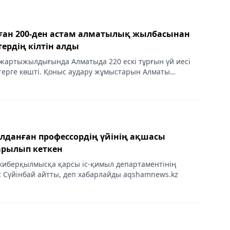
ұрған 200-ден астам алматылық жылбасынан
тердің кілтін алды
жартыжылдығында Алматыда 220 ескі тұрғын үй иесі
ерге көшті. Қоныс аудару жұмыстарын Алматы
інің «Алматы» ӘКК еншілес ұйымы«Қалалық күрделі
алданған профессордің үйінің ақшасы
арылып кеткен
 киберқылмысқа қарсы іс-қимыл департаментінің
 Сүйінбай айтты, деп хабарлайды aqshamnews.kz