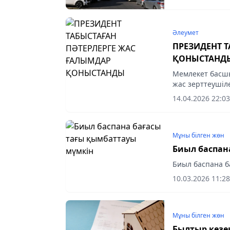
Әлеумет
ПРЕЗИДЕНТ Т
ҚОНЫСТАНД
Мемлекет басш
жас зерттеушіле
Ғылым қызметкер
14.04.2026 22:03
табыстады.
Мұны білген жөн
Биыл баспан
Биыл баспана б
10.03.2026 11:28
Мұны білген жөн
Былтыр кезе