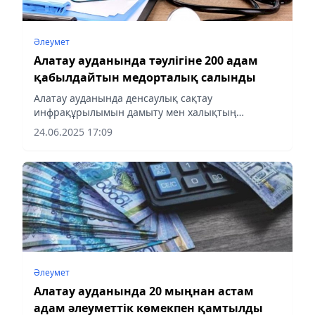
Әлеумет
Алатау ауданында тәулігіне 200 адам
қабылдайтын медорталық салынды
Алатау ауданында денсаулық сақтау
инфрақұрылымын дамыту мен халықтың
әлеуметтік осал топтарын кешенді қолдау негізгі
24.06.2025 17:09
бағыттың біріне айналды. Аудан әкімдігі жаңа
медициналық нысандар ғана салып...
Әлеумет
Алатау ауданында 20 мыңнан астам
адам әлеуметтік көмекпен қамтылды