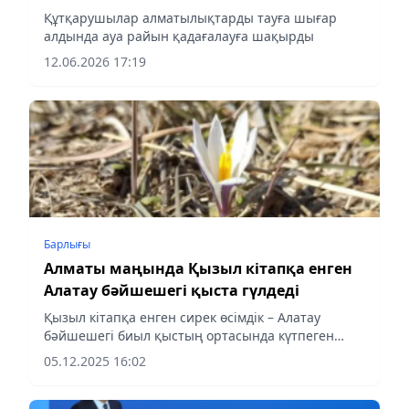
шақырды
Құтқарушылар алматылықтарды тауға шығар
алдында ауа райын қадағалауға шақырды
12.06.2026 17:19
Барлығы
Алматы маңында Қызыл кітапқа енген
Алатау бәйшешегі қыста гүлдеді
Қызыл кітапқа енген сирек өсімдік – Алатау
бәйшешегі биыл қыстың ортасында күтпеген
жерден гүлдеді, деп хабарлайды Aqshamnews.kz.
05.12.2025 16:02