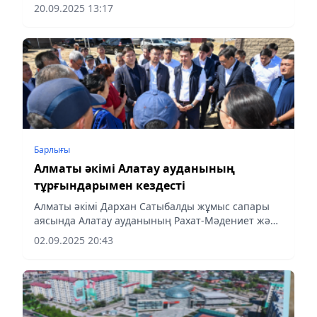
хабарлайды aqshamnews.kz
20.09.2025 13:17
Барлығы
Алматы әкімі Алатау ауданының
тұрғындарымен кездесті
Алматы әкімі Дархан Сатыбалды жұмыс сапары
аясында Алатау ауданының Рахат-Мәдениет және
Алғабас шағынаудандарына барып,
02.09.2025 20:43
тұрғындармен кездесіп, инженерлік және жол
инфрақұрылымы мәселелерін талқылады.