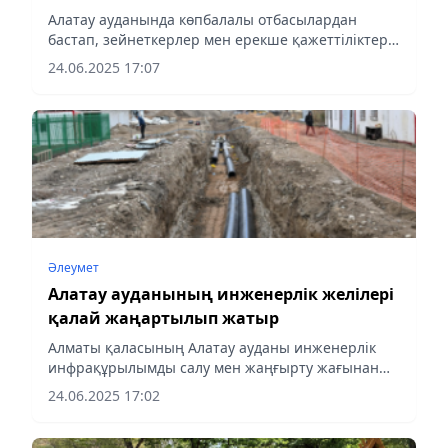
Алатау ауданында көпбалалы отбасылардан
бастап, зейнеткерлер мен ерекше қажеттіліктері
бар азаматтарға дейінгі түрлі санаттағы
24.06.2025 17:07
тұрғындарды қамтитын кешенді әлеуметтік
қолдау бағдарламасы жүзеге...
Әлеумет
Алатау ауданының инженерлік желілері
қалай жаңартылып жатыр
Алматы қаласының Алатау ауданы инженерлік
инфрақұрылымды салу мен жаңғырту жағынан
қарқынды түрде жаңарып келеді. Сапалы
24.06.2025 17:02
коммуникациямен қамтамасыз ету жұмыстары
бұрын қалаға қосылған аумақтарды...