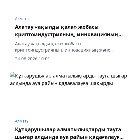
Алматы
Алатау «ақылды қала» жобасы
криптоиндустрияның, инновацияның
және жоғары технологиялық бизнестің
Алатау «ақылды қала» жобасы
өркендеуіне жол ашады
криптоиндустрияның, инновацияның және
жоғары технологиялық бизнестің өркендеуіне
24.06.2026 10:01
жол ашады
Алматы
Құтқарушылар алматылықтарды тауға
шығар алдында ауа райын қадағалауға