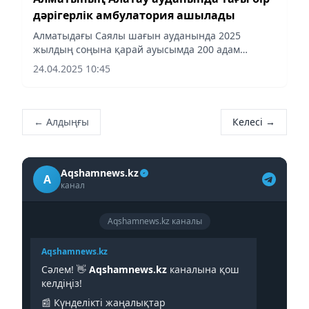
дәрігерлік амбулатория ашылады
Алматыдағы Саялы шағын ауданында 2025
жылдың соңына қарай ауысымда 200 адам
қабылдайтын МСАК орталығының құрылысы
24.04.2025 10:45
аяқталады Алматының Алатау ауданында
ағымдағы жылдың соңына дейін тағы бір...
← Алдыңғы
Келесі →
Aqshamnews.kz
A
канал
Aqshamnews.kz каналы
Aqshamnews.kz
Сәлем! 👋
Aqshamnews.kz
каналына қош
келдіңіз!
📰 Күнделікті жаңалықтар