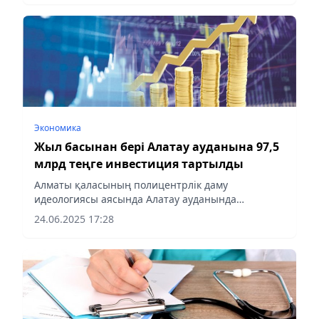
құрылыстарын қайта жаңғыртуға арналған...
Экономика
Жыл басынан бері Алатау ауданына 97,5
млрд теңге инвестиция тартылды
Алматы қаласының полицентрлік даму
идеологиясы аясында Алатау ауданында
әлеуметтік-экономикалық сала ілгерілеп келеді.
24.06.2025 17:28
Бұл туралы Алматы қаласы Өңірлік
коммуникациялар қызметінде өткен баспасөз...