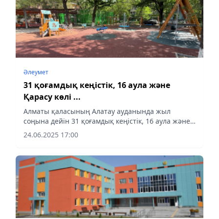
Әлеумет
31 қоғамдық кеңістік, 16 аула және
Қарасу көлі ...
Алматы қаласының Алатау ауданында жыл
соңына дейін 31 қоғамдық кеңістік, 16 аула және
Қарасу көлі абаттандырылады
24.06.2025 17:00