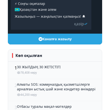
⚡️ Соңғы оқиғалар
Қазақстан және әлем
Жазылыңыз — жаңалықтан қалмаңыз! 🔔
қазір
Каналға жазылу
Көп оқылған
30 ЖЫЛДЫҢ 30 ЖЕТІСТІГІ
1
78,408 көру
Алматы SOS: коммуналдық қызметшілерге
2
арналған ыстық шай және кондитер өнімдері
44,200 көру
Отбасы туралы мақал-мәтелдер
3