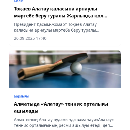
Билік
Тоқаев Алатау қаласына арнаулы
мәртебе беру туралы Жарлыққа қол
қойды
Президент Қасым-Жомарт Тоқаев Алатау
қаласына арнаулы мәртебе беру туралы
Жарлыққа қол қойды, - деп хабарлайды
26.09.2025 17:40
Аqshamnews.kz тілшісі.
Барлығы
Алматыда «Алатау» теннис орталығы
ашылады
Алматының Алатау ауданында заманауи«Алатау»
теннис орталығының ресми ашылуы өтеді, деп