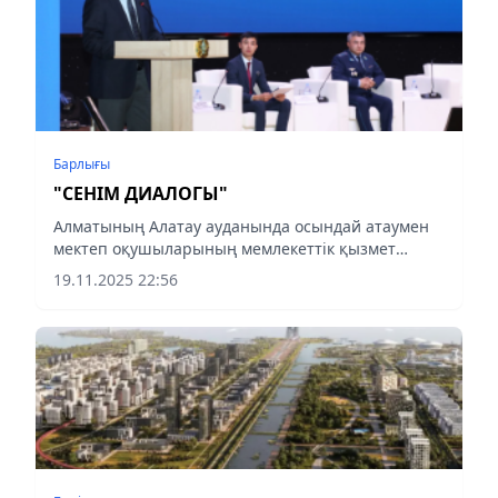
Барлығы
"СЕНІМ ДИАЛОГЫ"
Алматының Алатау ауданында осындай атаумен
мектеп оқушыларының мемлекеттік қызмет
өкілдерімен кездесуі өтті.
19.11.2025 22:56