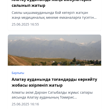
салынып жатыр
Саялы ықшамауданында бой көтеріп жатқан
жаңа медициналық мекеме емханаларға түсетін
жүктемені азайтып, медициналық қызметті халық
25.06.2025 16:55
үшін қолжетімді етпек, деп хабарлайды
aqshamnews.kz
Барлығы
Алатау ауданында тоғандарды көркейту
жобасы әзірленіп жатыр
Алматы әкімі Дархан Сатыбалды жұмыс сапары
аясында Алатау ауданының Томирис
шағынауданына барып, Джигитовка өзенінің
25.06.2025 16:16
бойындағы тоғандардың гидротехникалық