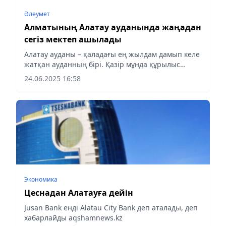
Әлеумет
Алматының Алатау ауданында жаңадан
сегіз мектеп ашылады
Алатау ауданы – қаладағы ең жылдам дамып келе
жатқан ауданның бірі. Қазір мұнда құрылыс
қарқыны еселеп өскен. Әсіресе салынып жатқан
24.06.2025 16:58
мектептің көптігі бірден көзге түседі. Өңірлік
коммуникациялар...
Экономика
Цеснадан Алатауға дейін
Jusan Bank енді Alatau City Bank деп аталады, деп
хабарлайды aqshamnews.kz