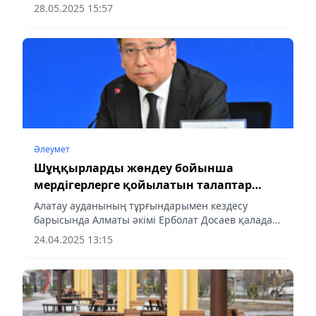
28.05.2025 15:57
Әлеумет
Шұңқырларды жөндеу бойынша
мердігерлерге қойылатын талаптар
күшейтіледі
Алатау ауданының тұрғындарымен кездесу
барысында Алматы әкімі Ерболат Досаев қалада
шұңқырларды жөндеуді жүзеге асыратын
24.04.2025 13:15
мердігерлік ұйымдарға бақылау күшейтілетінін
хабарлады.