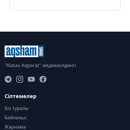
"Alatau Aqparat" медиахолдингі
Сілтемелер
Біз туралы
Байланыс
Жарнама