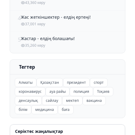
43,360 көру
Жас жеткіншектер - елдің ертеңі!
4
37,001 көру
Жастар - елдің болашағы!
5
35,260 көру
Тегтер
Алматы
Қазақстан
президент
спорт
коронавирус
ауа райы
полиция
Тоқаев
денсаулық
сайлау
мектеп
вакцина
білім
медицина
баға
Серіктес жаңалықтар