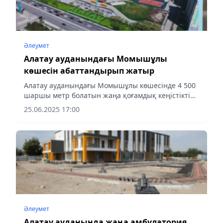
Әлеумет
Алатау ауданындағы Момышұлы
көшесін абаттандырып жатыр
Алатау ауданындағы Момышұлы көшесінде 4 500
шаршы метр болатын жаңа қоғамдық кеңістікті
абаттандыру жұмысы басталды. Жобаны аудан
25.06.2025 17:00
әкімдігі мен «DM-STROI» ЖШС мердігер ұйымы
бірлесіп іске асыруға...
Әлеумет
Алатау ауданында жаңа амбулатория