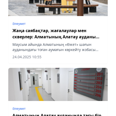
Әлеумет
Жаңа саябақтар, жағалаулар мен
скверлер: Алматының Алатау ауданы
қалай түрленіп жатыр
Маусым айында Алматының «Өжет» шағын
ауданындағы тоған аумағын көркейту жобасы
аяқталады
24.04.2025 10:55
Әлеумет
Алматының Алатау ауданында тағы бір