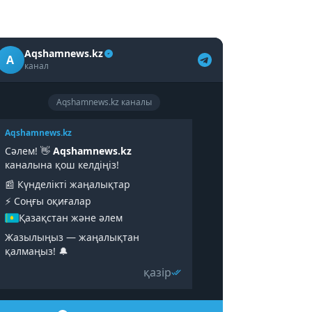
Aqshamnews.kz
A
канал
Aqshamnews.kz каналы
Aqshamnews.kz
Сәлем! 👋
Aqshamnews.kz
каналына қош келдіңіз!
📰 Күнделікті жаңалықтар
⚡️ Соңғы оқиғалар
Қазақстан және әлем
Жазылыңыз — жаңалықтан
қалмаңыз! 🔔
қазір