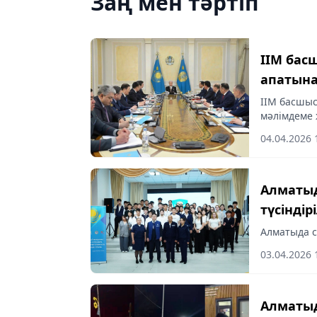
Заң мен тəртіп
ІІМ бас
апатына
ІІМ басшыс
мәлімдеме
04.04.2026 
Алматыд
түсіндір
Алматыда с
03.04.2026 
Алматыд