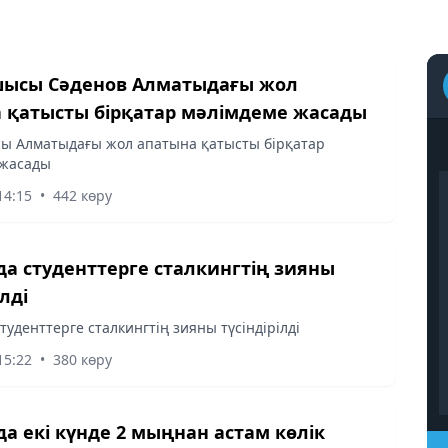
шысы Сәденов Алматыдағы жол
 қатысты бірқатар мәлімдеме жасады
ы Алматыдағы жол апатына қатысты бірқатар
 жасады
14:15
•
442 көру
а студенттерге сталкингтің зияны
ілді
туденттерге сталкингтің зияны түсіндірілді
15:22
•
380 көру
а екі күнде 2 мыңнан астам көлік