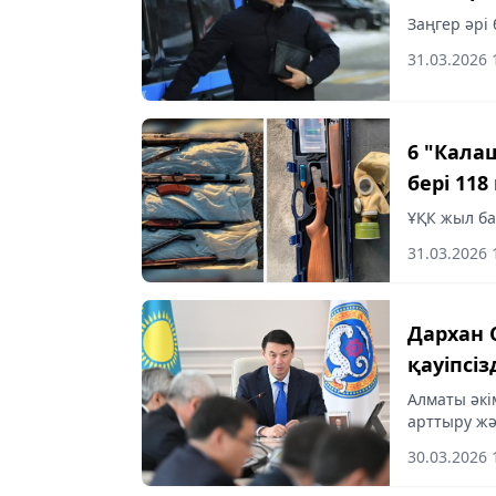
Заңгер әрі
31.03.2026 
6 "Кала
бері 118
ҰҚК жыл ба
31.03.2026 
Дархан
қауіпсі
Алматы әкі
арттыру жә
мәселелері
30.03.2026 