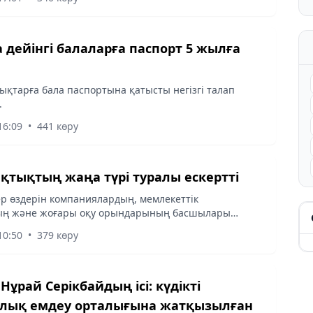
а дейінгі балаларға паспорт 5 жылға
ықтарға бала паспортына қатысты негізгі талап
.
16:09
•
441 көру
яқтықтың жаңа түрі туралы ескертті
р өздерін компаниялардың, мемлекеттік
ың және жоғары оқу орындарының басшылары
ныстырады.
10:50
•
379 көру
ұрай Серікбайдың ісі: күдікті
лық емдеу орталығына жатқызылған