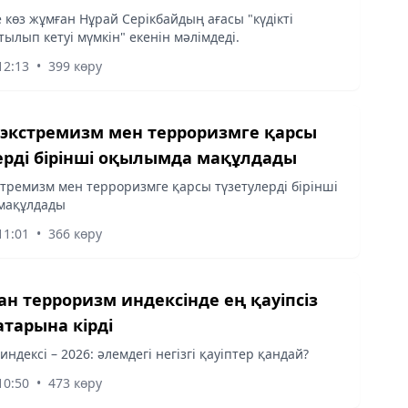
көз жұмған Нұрай Серікбайдың ағасы "күдікті
тылып кетуі мүмкін" екенін мәлімдеді.
12:13
•
399 көру
 экстремизм мен терроризмге қарсы
ерді бірінші оқылымда мақұлдады
стремизм мен терроризмге қарсы түзетулерді бірінші
мақұлдады
11:01
•
366 көру
ан терроризм индексінде ең қауіпсіз
атарына кірді
ндексі – 2026: әлемдегі негізгі қауіптер қандай?
10:50
•
473 көру