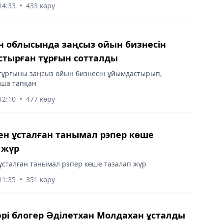
14:33
•
433 көру
ан облысында заңсыз ойын бизнесін
тырған тұрғын сотталды
тұрғыны заңсыз ойын бизнесін ұйымдастырып,
қша тапқан
12:10
•
477 көру
мен ұсталған танымал рэпер көше
 жүр
 ұсталған танымал рэпер көше тазалап жүр
11:35
•
351 көру
әрі блогер Әділетхан Молдахан ұсталды