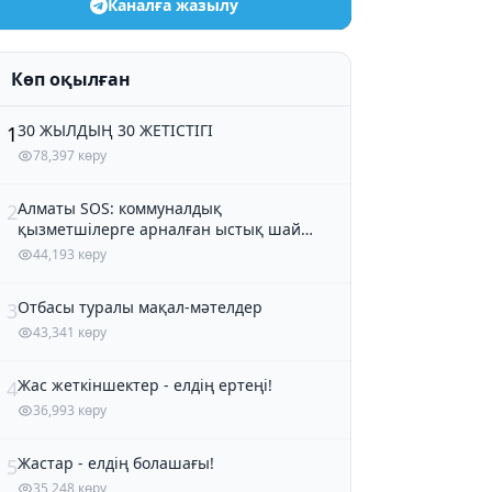
Каналға жазылу
Көп оқылған
30 ЖЫЛДЫҢ 30 ЖЕТІСТІГІ
1
78,397 көру
Алматы SOS: коммуналдық
2
қызметшілерге арналған ыстық шай
және кондитер өнімдері
44,193 көру
Отбасы туралы мақал-мәтелдер
3
43,341 көру
Жас жеткіншектер - елдің ертеңі!
4
36,993 көру
Жастар - елдің болашағы!
5
35,248 көру