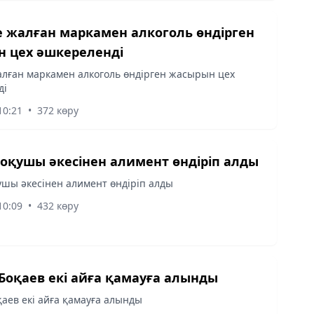
 жалған маркамен алкоголь өндірген
 цех әшкереленді
лған маркамен алкоголь өндірген жасырын цех
ді
10:21
•
372 көру
 оқушы әкесінен алимент өндіріп алды
ушы әкесінен алимент өндіріп алды
10:09
•
432 көру
Боқаев екі айға қамауға алынды
аев екі айға қамауға алынды