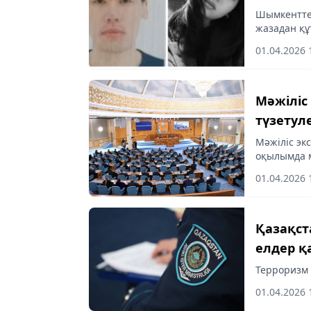
Шымкентте 
жазадан құ
01.04.2026 
Мәжіліс
түзетул
Мәжіліс эк
оқылымда 
01.04.2026 
Қазақст
елдер қ
Терроризм и
01.04.2026 