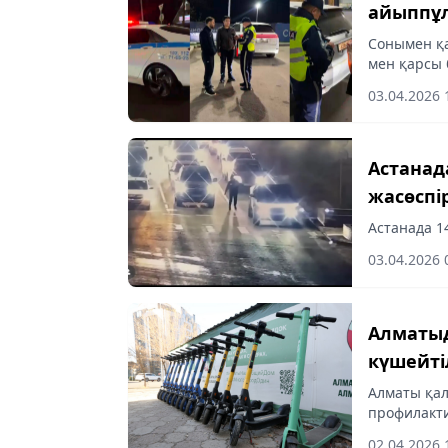
айыппұл
Сонымен қа
мен қарсы 
03.04.2026 
Астанада
жасөспі
Астанада 1
03.04.2026 
Алматыд
күшейті
Алматы қал
профилакти
құралдард
02.04.2026 