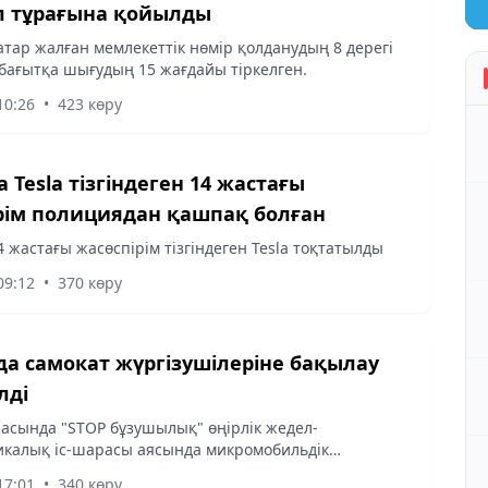
 тұрағына қойылды
тар жалған мемлекеттік нөмір қолданудың 8 дерегі
бағытқа шығудың 15 жағдайы тіркелген.
10:26
•
423 көру
 Tesla тізгіндеген 14 жастағы
рім полициядан қашпақ болған
4 жастағы жасөспірім тізгіндеген Tesla тоқтатылды
09:12
•
370 көру
а самокат жүргізушілеріне бақылау
лді
асында "STOP бұзушылық" өңірлік жедел-
калық іс-шарасы аясында микромобильдік
ы пайдалану қағидаларының сақталуына бақылау
17:01
•
340 көру