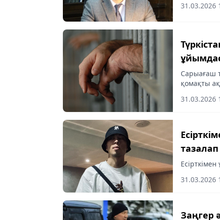
31.03.2026 
Түркіст
ұйымдас
Сарыағаш 
қомақты а
31.03.2026 
Есірткі
тазалап
Есірткімен
31.03.2026 
Заңгер 