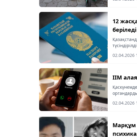
күшейтілді.
12 жасқ
беріледі
Қазақстанд
түсіндірілді
02.04.2026 
ІІМ ала
Қаскүнемде
органдард
ретінде та
02.04.2026 
Марқұм Н
психика