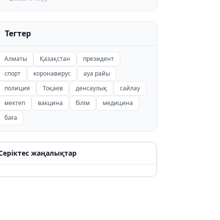
Тегтер
Алматы
Қазақстан
президент
спорт
коронавирус
ауа райы
полиция
Тоқаев
денсаулық
сайлау
мектеп
вакцина
білім
медицина
баға
Серіктес жаңалықтар