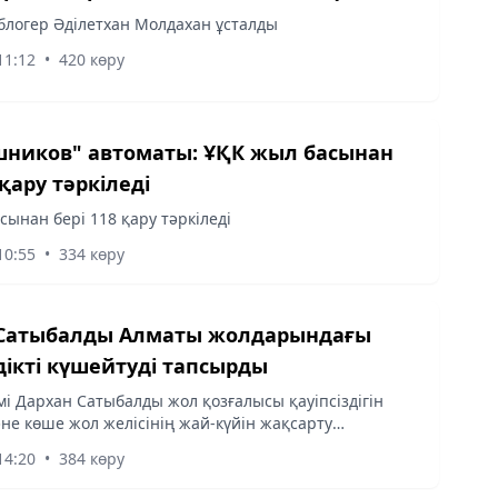
 блогер Әділетхан Молдахан ұсталды
11:12
•
420 көру
шников" автоматы: ҰҚК жыл басынан
 қару тәркіледі
сынан бері 118 қару тәркіледі
10:55
•
334 көру
 Сатыбалды Алматы жолдарындағы
здікті күшейтуді тапсырды
мі Дархан Сатыбалды жол қозғалысы қауіпсіздігін
не көше жол желісінің жай-күйін жақсарту
 бойынша аппараттық кеңес өткізді.
14:20
•
384 көру