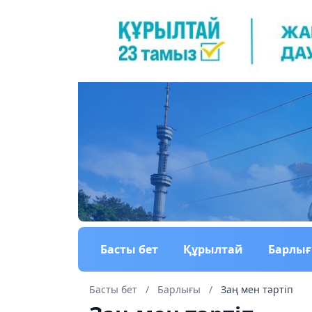
Басты бет
Құрылтай
Барлы
Басты бет
/
Барлығы
/
Заң мен тəртіп