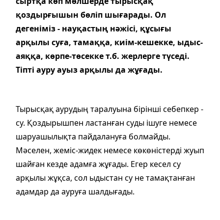
сыртқа көп мөлшерде тырысқақ
қоздырғышын бөліп шығарады. Ол
дегеніміз - науқастың нәжісі, құсығы
арқылы суға, тамаққа, киім-кешекке, ыдыс-
аяққа, көрпе-төсекке т.б. жерлерге түседі.
Тіпті ауру ауыз арқылы да жұғады.
Тырысқақ аурудың таралуына бірінші себепкер -
су. Қоздырышпен ластанған суды ішуге немесе
шаруашылықта пайдалануға болмайды.
Мәселен, жеміс-жидек немесе көкөністерді жуып
шайған кезде адамға жұғады. Егер кесел су
арқылы жұқса, сол ыдыстан су не тамақтанған
адамдар да ауруға шалдығады.