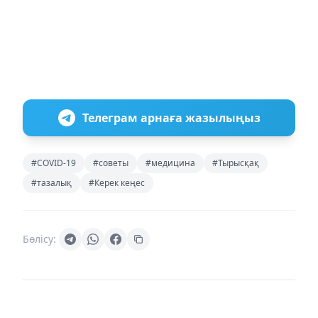
Телеграм арнаға жазылыңыз
#COVID-19
#советы
#медицина
#Тырысқақ
#тазалық
#Керек кеңес
Бөлісу: