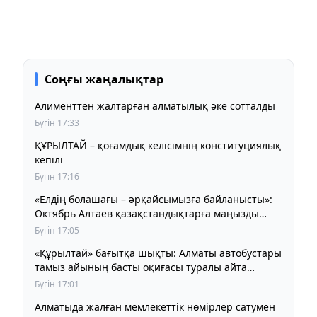
Соңғы жаңалықтар
Алименттен жалтарған алматылық әке сотталды
Бүгін 17:33
ҚҰРЫЛТАЙ – қоғамдық келісімнің конституциялық
кепілі
Бүгін 17:16
«Елдің болашағы – әрқайсымызға байланысты»:
Октябрь Алтаев қазақстандықтарға маңызды
үндеу жасады
Бүгін 17:05
«Құрылтай» бағытқа шықты: Алматы автобустары
тамыз айының басты оқиғасы туралы айта
бастады
Бүгін 17:01
Алматыда жалған мемлекеттік нөмірлер сатумен