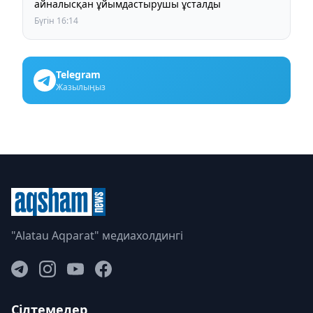
айналысқан ұйымдастырушы ұсталды
Бүгін 16:14
Telegram
Жазылыңыз
"Alatau Aqparat" медиахолдингі
Сілтемелер