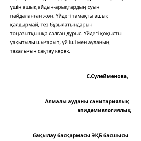
үшін ашық айдын-арықтардың суын
пайдаланған жөн. Үйдегі тамақты ашық
қалдырмай, тез бұзылатындарын
тоңазытқышқа салған дұрыс. Үйдегі қоқысты
уақытылы шығарып, үй іші мен ауланың
тазалығын сақтау керек.
С.Сүлейменова,
Алмалы ауданы санитариялық-
эпидемиялогиялық
бақылау басқармасы ЭҚБ басшысы