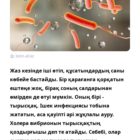
bilim-all.kz
Жаз кез
інде іші өтіп, құсатындардың саны
көбейе бастайды. Бір қарағанға қорқатын
ештеңе жоқ, бірақ соның салдарынан
өмірден де өтуі мүмкін. Оның бірі -
тырысқақ. Ішек инфекциясы тобына
жататын, аса қауіпті әрі жұқпалы ауру.
Холера вибрионын тырысқақтың
қоздырғышы деп те атайды. Себебі, олар