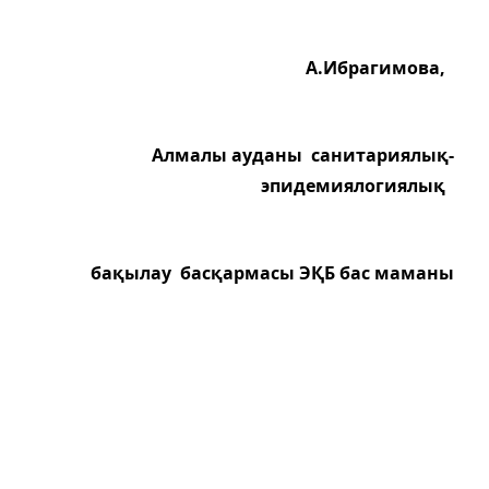
А.Ибрагимова,
Алмалы ауданы санитариялық-
эпидемиялогиялық
бақылау басқармасы ЭҚБ бас маманы