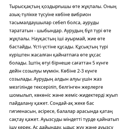
Тырысқақтың қоздырғышы өте жұқпалы. Оның
азық-түлікке түсуіне көбіне вибрион
тасымалдаушылар себеп болса, ауруды
тарататын - шыбындар. Аурудың бұл түрі өте
жұқпалы. Науқастың іші ауырмай, жие өте
бастайды. Үсті-үстіне құсады. Құсықтың түрі
күріштен жасалған қайнатпаға өте ұқсас
болады. Іштің өтуі бірнеше сағаттан 5 күнге
дейін созылуы мүмкін. Көбіне 2-3 күнге
созылады. Аурудың алдын алуы үшін жаз
мезгілінде тексеріліп, белгінген жерлерге
шомылып, көкөніс және жеміс-жидектерді жуып
пайдалану қажет. Сондай-ақ жеке бас
гигиенасын, әсіресе, балалар арасында қатаң
сақтау қажет. Ауызсуды міндетті түрде қайнатып
ішу керек. Ас дайындау, ыдыс жуу және ауызсу