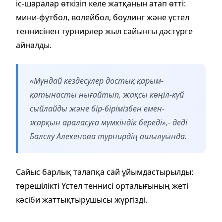
іс-шаралар өткізіп келе жатқанын атап өтті:
мини-футбол, волейбол, боулинг және үстел
теннисінен турнирлер жыл сайынғы дәстүрге
айналды.
«Мұндай кездесулер достық қарым-
қатынасты нығайтып, жақсы көңіл-күй
сыйлайды және бір-бірімізбен емен-
жарқын араласуға мүмкіндік береді»,- деді
Балслу Алекенова турнирдің ашылуында.
Сайыс барлық талапқа сай ұйымдастырылды:
төрешілікті Үстел теннисі орталығының жеті
кәсіби жаттықтырушысы жүргізді.