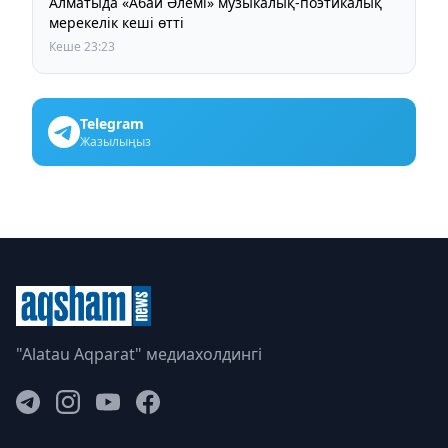
Алматыда «Абай Әлемі» музыкалық-поэтикалық
мерекелік кеші өтті
Кеше 23:23
Telegram
Жазылыңыз
"Alatau Aqparat" медиахолдингі