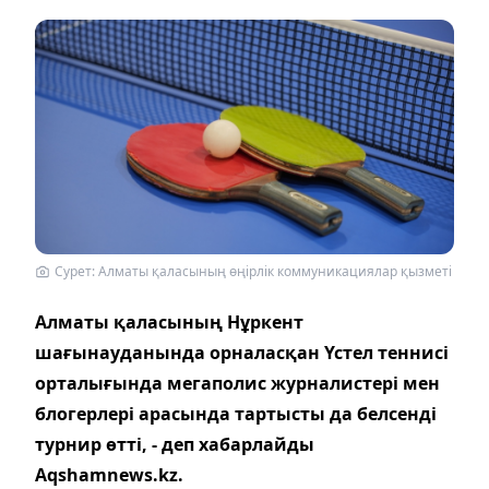
Сурет: Алматы қаласының өңірлік коммуникациялар қызметі
Алматы қаласының Нұркент
шағынауданында орналасқан Үстел теннисі
орталығында мегаполис журналистері мен
блогерлері арасында тартысты да белсенді
турнир өтті, - деп хабарлайды
Aqshamnews.kz.