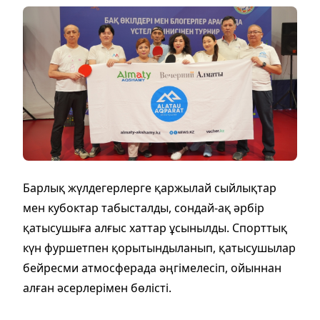
Барлық жүлдегерлерге қаржылай сыйлықтар
мен кубоктар табысталды, сондай-ақ әрбір
қатысушыға алғыс хаттар ұсынылды. Спорттық
күн фуршетпен қорытындыланып, қатысушылар
бейресми атмосферада әңгімелесіп, ойыннан
алған әсерлерімен бөлісті.