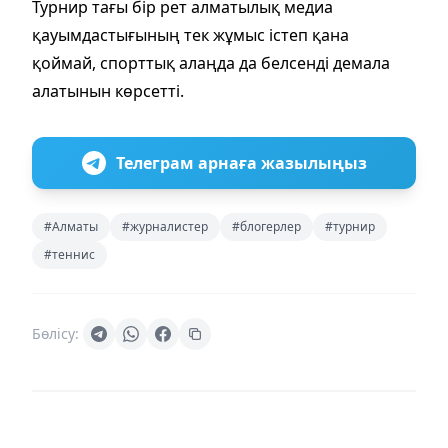
Турнир тағы бір рет алматылық медиа
қауымдастығының тек жұмыс істеп қана
қоймай, спорттық алаңда да белсенді демала
алатынын көрсетті.
Телеграм арнаға жазылыңыз
#Алматы
#журналистер
#блогерлер
#турнир
#теннис
Бөлісу: