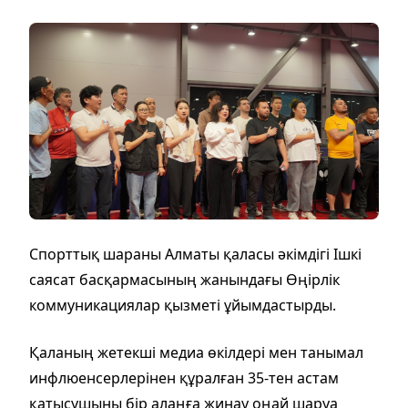
Спорттық шараны Алматы қаласы әкімдігі Ішкі
саясат басқармасының жанындағы Өңірлік
коммуникациялар қызметі ұйымдастырды.
Қаланың жетекші медиа өкілдері мен танымал
инфлюенсерлерінен құралған 35-тен астам
қатысушыны бір алаңға жинау оңай шаруа