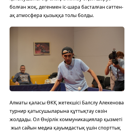
болған жоқ, дегенмен іс-шара басталған сәттен-
ақ атмосфера қызыққа толы болды.
Алматы қаласы ӨКҚ жетекшісі Балслу Алекенова
турнир қатысушыларына құттықтау сөзін
жолдады. Ол Өңірлік коммуникациялар қызметі
жыл сайын медиа қауымдастық үшін спорттық