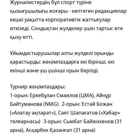
Журналистердің бұл спорт түріне
қызығушылығы жоғары - көптеген редакциялар
кешкі уақытта корпоративтік жаттығулар
өткізеді. Сондықтан жүлделер үшін тартыс өте
қызу өтті.
Ұйымдастырушылар алты жүлделі орынды
қарастырды: жеңімпаздарға екі бірінші, екі
екінші және үш үшінші орын берілді.
Турнир жеңімпаздары:
1-орын: Еркебұлан Смаилов (ЦМА), Айнұр
Байтуманова (NMG) 2-орын: Естай Божан
(«Алатау ақпарат»), Саят Шапағатов («Хабар»
телеарнасы) 3-орын: Сымбат Байжокенов (31
арна), Асқарбек Қазанғап (31 арна)