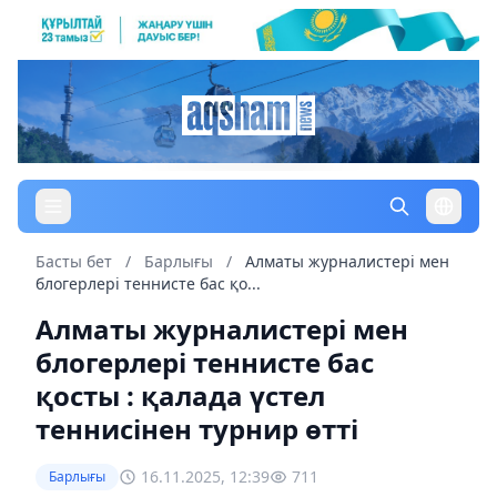
Басты бет
/
Барлығы
/
Алматы журналистері мен
блогерлері теннисте бас қо...
Алматы журналистері мен
блогерлері теннисте бас
қосты : қалада үстел
теннисінен турнир өтті
16.11.2025, 12:39
711
Барлығы