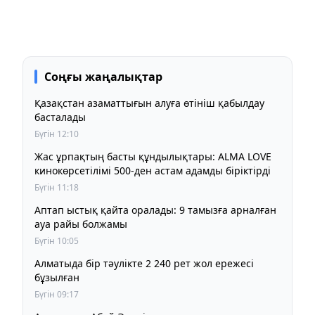
Соңғы жаңалықтар
Қазақстан азаматтығын алуға өтініш қабылдау
басталады
Бүгін 12:10
Жас ұрпақтың басты құндылықтары: ALMA LOVE
кинокөрсетілімі 500-ден астам адамды біріктірді
Бүгін 11:18
Аптап ыстық қайта оралады: 9 тамызға арналған
ауа райы болжамы
Бүгін 10:05
Алматыда бір тәулікте 2 240 рет жол ережесі
бұзылған
Бүгін 09:17