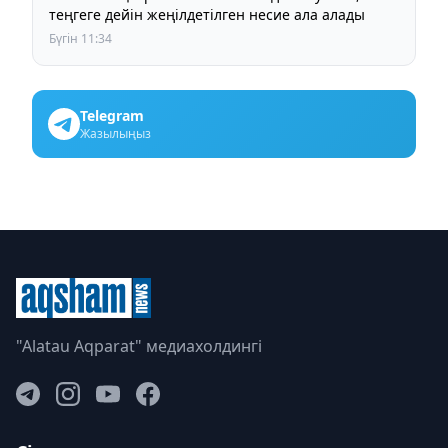
теңгеге дейін жеңілдетілген несие ала алады
Бүгін 11:34
Telegram
Жазылыңыз
"Alatau Aqparat" медиахолдингі