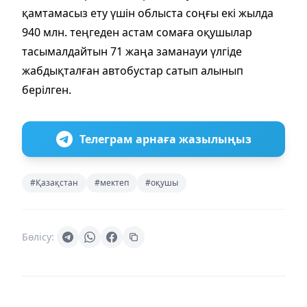
қамтамасыз ету үшін облыста соңғы екі жылда
940 млн. теңгеден астам сомаға оқушылар
тасымалдайтын 71 жаңа заманауи үлгіде
жабдықталған автобустар сатып алынып
берілген.
Телеграм арнаға жазылыңыз
#Қазақстан
#мектеп
#оқушы
Бөлісу: