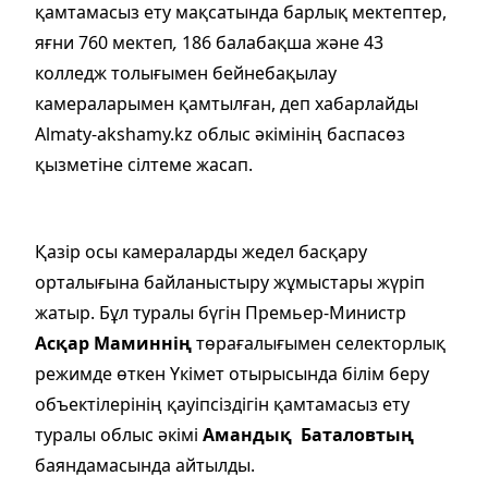
қамтамасыз ету мақсатында барлық мектептер,
яғни 760 мектеп
,
186 балабақша және 43
колледж толығымен бейнебақылау
камераларымен қамтылған, деп хабарлайды
Almaty-akshamy.kz облыс әкімінің баспасөз
қызметіне сілтеме жасап.
Қазір осы камераларды жедел басқару
орталығына байланыстыру жұмыстары жүріп
жатыр. Бұл туралы бүгін Премьер-Министр
Асқар Маминнің
төрағалығымен селекторлық
режимде өткен Үкімет отырысында білім беру
объектілерінің қауіпсіздігін қамтамасыз ету
туралы облыс әкімі
Амандық Баталовтың
баяндамасында айтылды.