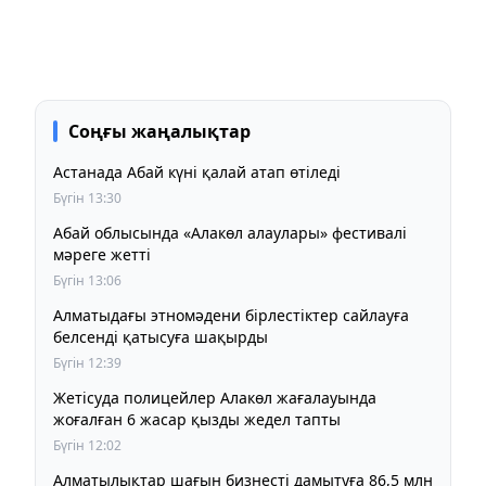
Соңғы жаңалықтар
Астанада Абай күні қалай атап өтіледі
Бүгін 13:30
Абай облысында «Алакөл алаулары» фестивалі
мәреге жетті
Бүгін 13:06
Алматыдағы этномәдени бірлестіктер сайлауға
белсенді қатысуға шақырды
Бүгін 12:39
Жетісуда полицейлер Алакөл жағалауында
жоғалған 6 жасар қызды жедел тапты
Бүгін 12:02
Алматылықтар шағын бизнесті дамытуға 86,5 млн