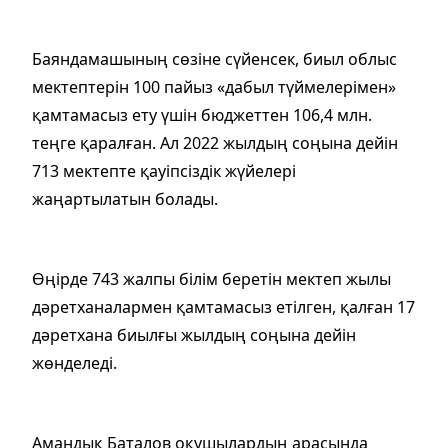
Баяндамашының сөзіне сүйенсек, биыл облыс
мектептерін 100 пайыз «дабыл түймелерімен»
қамтамасыз ету үшін бюджеттен 106,4 млн.
теңге қаралған. Ал 2022 жылдың соңына дейін
713 мектепте қауіпсіздік жүйелері
жаңартылатын болады.
Өңірде 743 жалпы білім беретін мектеп жылы
дәретханалармен қамтамасыз етілген, қалған 17
дәретхана биылғы жылдың соңына дейін
жөнделеді.
Амандық Баталов оқушылардың арасында