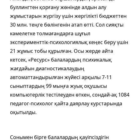
буллингтен қорғану жөнінде алдын алу
жұмыстарын жүргізу үшін жергілікті бюджеттен
30 млн. теңге бөлінгенін атап өтті. Сол сияқты
кәмелетке толмағандарға шұғыл
эксперименттік-психологиялық кеңес беру үшін
21 жұмыс тобы құрылған. Осы жерде айта
кетсек, «Ресурс» балалардың психикалық
жағдайын диагностикалаудың
автоматтандырылған жүйесі арқылы 7-11
сыныптардың 99 мыңға жуық оқушысы
компьютерлік тестілеуден өткен, сондай-ақ 1084
педагог-психолог қайта даярлау курстарында
оқытылды.
Сонымен бірге балалардың қауіпсіздігін