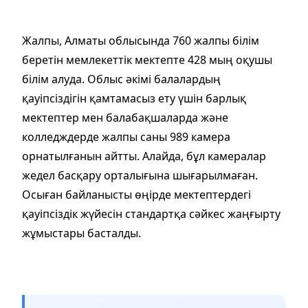
Жалпы, Алматы облысында 760 жалпы білім
беретін мемлекеттік мектепте 428 мың оқушы
білім алуда. Облыс әкімі балалардың
қауіпсіздігін қамтамасыз ету үшін барлық
мектептер мен балабақшаларда және
колледждерде жалпы саны 989 камера
орнатылғанын айтты. Алайда, бұл камералар
жедел басқару орталығына шығарылмаған.
Осыған байланысты өңірде мектептердегі
қауіпсіздік жүйесін стандартқа сәйкес жаңғырту
жұмыстары басталды.