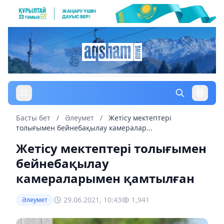
Басты бет
/
Әлеумет
/
Жетісу мектептері
толығымен бейнебақылау камералар...
Жетісу мектептері толығымен
бейнебақылау
камераларымен қамтылған
29.06.2021, 10:43
1,941
Әлеумет