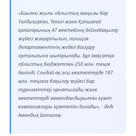
«Биылғы жылы облыстық маңызы бар
Талдықорған, Текелі және Қапшағай
қалаларының 47 мектебінің бейнебақылау
жүйесі жаңартылып, полиция
департаментінің жедел басқару
орталығына шығарылады. Бұл мақсатқа
облыстық бюджеттен 250 млн. теңге
бөлінді. Сондай-ақ осы мектептерде 187
млн. теңгеге бақылау жүйесі бар
турникеттер орнатылады және
мектептерді мамандандырылған күзет
компаниялары күзететін болады», - деді
Амандық Баталов.