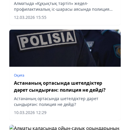
Алматыда «Құқықтық тәртіп» жедел-
профилактикалық іс-шарасы аясында полиция
қызметкерлері 7300-ден астам азаматтық қару
12.03.2026 15:55
иесін тексерді. Нәтижесінде қаруды сақтау
талаптарын бұзған 220 адам жауапкершілікке
тартылып, заңсыз сақталған 258 бірлік қару
тәркіленді. Полицейлер мұндай тексерулердің
мақсаты – құқық бұзушылықтар мен жазатайым
оқиғалардың алдын алу екенін атап өтті.
Оқиға
Астананың ортасында шетелдіктер
дәрет сындырған: полиция не дейді?
Астананың ортасында шетелдіктер дәрет
сындырған: полиция не дейді?
10.03.2026 12:29