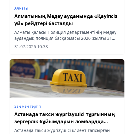
Алматы
Алматының Медеу ауданында «Қауіпсіз
үй» рейдтері басталды
Алматы қаласы Полиция департаментінің Медеу
аудандық полиция басқармасы 2026 жылғы 31
шілде мен 1 тамыз аралығында аудан аумағында
31.07.2026 10:38
«Қауіпсіз үй» республикалық жедел-
профилактикалық іс-шарасын өткізіп жатыр.
Заң мен тəртіп
Астанада такси жүргізушісі тұрғынның
зергерлік бұйымдарын ломбардқа
өткізіп жіберген
Астанада такси жүргізушісі клиент тапсырған