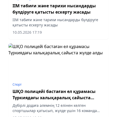
ІІМ табиғи және тарихи нысандарды
бүлдіруге қатысты ескерту жасады
ІІМ табиғи және тарихи нысандарды бүлдіруге
қатысты ескерту жасады
10.05.2026 17:19
Спорт
ШҚО полицейі бастаған ел құрамасы
Түркиядағы халықаралық сайыста
жүлде алды
Дүбірлі додаға әлемнің 12 елінен келген
спортшылар қатысып, жүлде үшін 16 команда
өзара бақ сынады