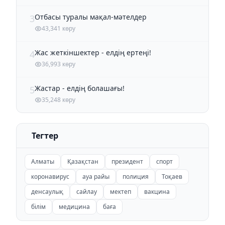
Отбасы туралы мақал-мәтелдер
3
43,341 көру
Жас жеткіншектер - елдің ертеңі!
4
36,993 көру
Жастар - елдің болашағы!
5
35,248 көру
Тегтер
Алматы
Қазақстан
президент
спорт
коронавирус
ауа райы
полиция
Тоқаев
денсаулық
сайлау
мектеп
вакцина
білім
медицина
баға