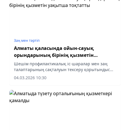
Заң мен тəртіп
Алматы қаласында ойын-сауық
орындарының бірінің қызметін
уақытша тоқтатты
Шешім профилактикалық іс-шаралар мен заң
талаптарының сақталуын тексеру қорытындысы
бойынша қабылданды.
04.03.2026 10:30