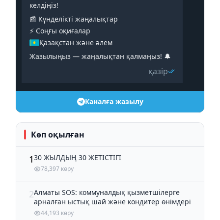
келдіңіз!
📰 Күнделікті жаңалықтар
⚡️ Соңғы оқиғалар
Қазақстан және әлем
Жазылыңыз — жаңалықтан қалмаңыз! 🔔
қазір
Каналға жазылу
Көп оқылған
30 ЖЫЛДЫҢ 30 ЖЕТІСТІГІ
1
78,397 көру
Алматы SOS: коммуналдық қызметшілерге
2
арналған ыстық шай және кондитер өнімдері
44,193 көру