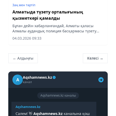
Заң мен тəртіп
Алматыда түзету орталығының
қызметкері қамалды
Бұған дейін хабарланғандай, Алматы қаласы
Алмалы аудандық полиция басқармасы түзету
орталықтарының бірінің қызметкері тарапынан
04.03.2026 09:33
жасалған құқыққа қарсы әрекеттер фактісі
бойынша қылмыстық іс қозғады.
← Алдыңғы
Келесі →
Aqshamnews.kz
A
канал
Aqshamnews.kz каналы
Aqshamnews.kz
Сәлем! 👋
Aqshamnews.kz
каналына қош