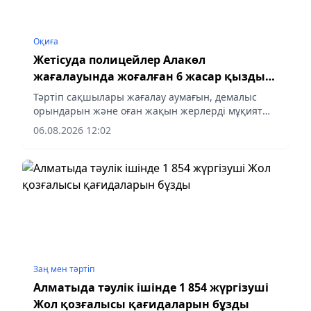
Оқиға
Жетісуда полицейлер Алакөл
жағалауында жоғалған 6 жасар қызды
жедел тапты
Тәртіп сақшылары жағалау аумағын, демалыс
орындарын және оған жақын жерлерді мұқият
тексерді, деп хабарлайды aqshamnews.kz тілшісі.
06.08.2026 12:02
Заң мен тəртіп
Алматыда тәулік ішінде 1 854 жүргізуші
Жол қозғалысы қағидаларын бұзды