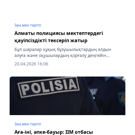
Заң мен тəртіп
Алматы полициясы мектептердегі
қауіпсіздікті тексеріп жатыр
Бұл шаралар құқық бұзушылықтардың алдын
алуға және оқушылардың қорғалу деңгейін
арттыруға бағытталған.
20.04.2026 16:06
Заң мен тəртіп
Аға-іні, әпке-бауыр: ІІМ отбасы