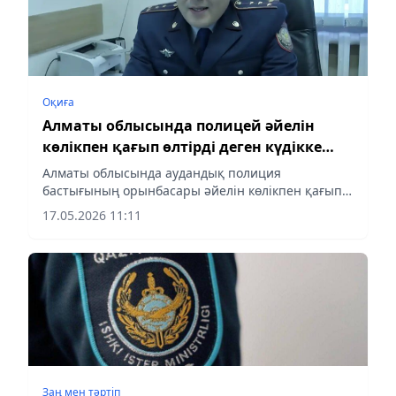
Оқиға
Алматы облысында полицей әйелін
көлікпен қағып өлтірді деген күдікке
ілінді
Алматы облысында аудандық полиция
бастығының орынбасары әйелін көлікпен қағып
өлтірді деген күдікке ілінді
17.05.2026 11:11
Заң мен тəртіп