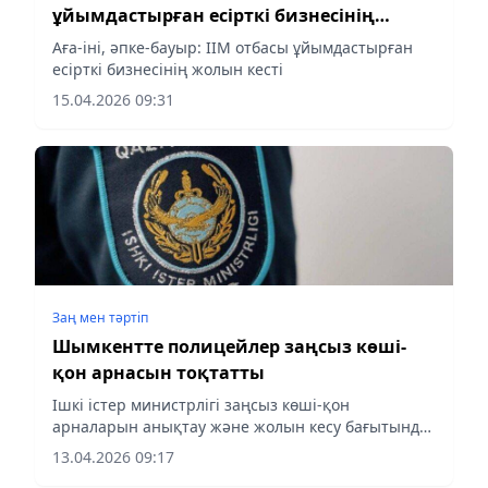
ұйымдастырған есірткі бизнесінің
жолын кесті
Аға-іні, әпке-бауыр: ІІМ отбасы ұйымдастырған
есірткі бизнесінің жолын кесті
15.04.2026 09:31
Заң мен тəртіп
Шымкентте полицейлер заңсыз көші-
қон арнасын тоқтатты
Ішкі істер министрлігі заңсыз көші-қон
арналарын анықтау және жолын кесу бағытында
жүйелі жұмыс жүргізіп жатыр
13.04.2026 09:17