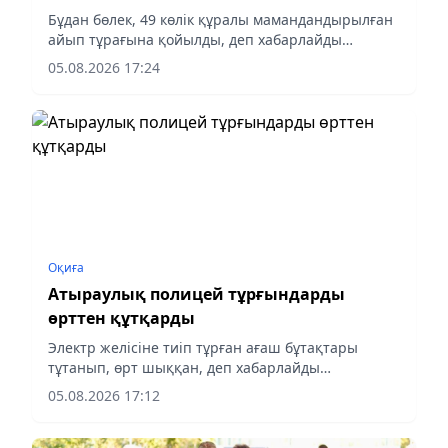
Бұдан бөлек, 49 көлік құралы мамандандырылған
айып тұрағына қойылды, деп хабарлайды
aqshamnews.kz тілшісі.
05.08.2026 17:24
Оқиға
Атыраулық полицей тұрғындарды
өрттен құтқарды
Электр желісіне тиіп тұрған ағаш бұтақтары
тұтанып, өрт шыққан, деп хабарлайды
aqshamnews.kz тілшісі.
05.08.2026 17:12