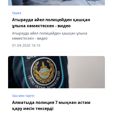
Оқиға
Атырауда әйел полицейден қашқан
ұлына көмектескен - видео
Атырауда әйел полицейден қашқан ұлына
көмектескен - видео
01.04.2026 16:16
Заң мен тəртіп
Алматыда полиция 7 мыңнан астам
қару иесін тексерді