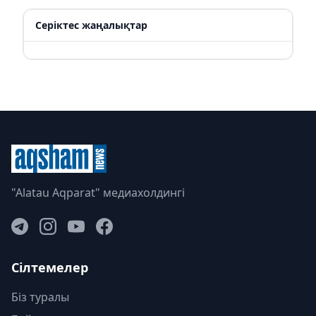
Серіктес жаңалықтар
"Alatau Aqparat" медиахолдингі
Сілтемелер
Біз туралы