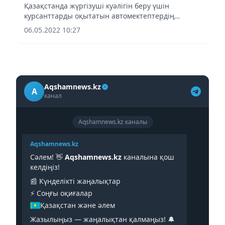
Қазақстанда жүргізуші куәлігін беру үшін
курсанттарды оқытатын автомектептердің
қызметіне кіретін міндеттер көбейеді.
06.05.2022 10:27
Aqshamnews.kz
A
канал
Aqshamnews.kz каналы
Aqshamnews.kz
Сәлем! 👋
Aqshamnews.kz
каналына қош
келдіңіз!
📰 Күнделікті жаңалықтар
⚡️ Соңғы оқиғалар
Қазақстан және әлем
Жазылыңыз — жаңалықтан қалмаңыз! 🔔