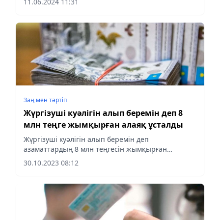
11.06.2024 11:31
қажеттілігіне тап болуы мүмкін. Мұны қалай
жасауға болатыны жайында...
Заң мен тəртіп
Жүргізуші куәлігін алып беремін деп 8
млн теңге жымқырған алаяқ ұсталды
Жүргізуші куәлігін алып беремін деп
азаматтардың 8 млн теңгесін жымқырған
Екібастұз тұрғыны анықталды.
30.10.2023 08:12