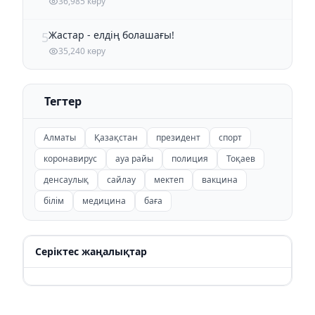
36,985 көру
Жастар - елдің болашағы!
5
35,240 көру
Тегтер
Алматы
Қазақстан
президент
спорт
коронавирус
ауа райы
полиция
Тоқаев
денсаулық
сайлау
мектеп
вакцина
білім
медицина
баға
Серіктес жаңалықтар