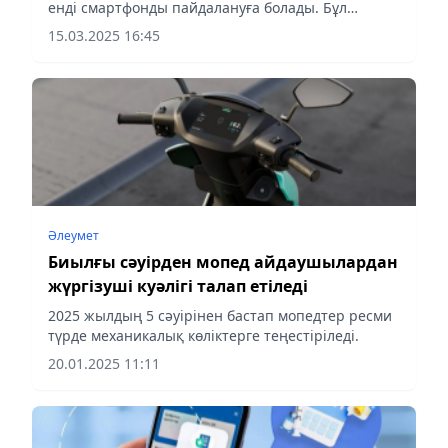
енді смартфонды пайдалануға болады. Бұл
онлайн-қызмет eGov Mobile қосымшасында
15.03.2025 16:45
қолжетімді, деп хабарлайды aqshamnews.kz
Әлеумет
Биылғы сәуірден мопед айдаушылардан
жүргізуші куәлігі талап етіледі
2025 жылдың 5 сәуірінен бастап мопедтер ресми
түрде механикалық көліктерге теңестіріледі.
20.01.2025 11:11