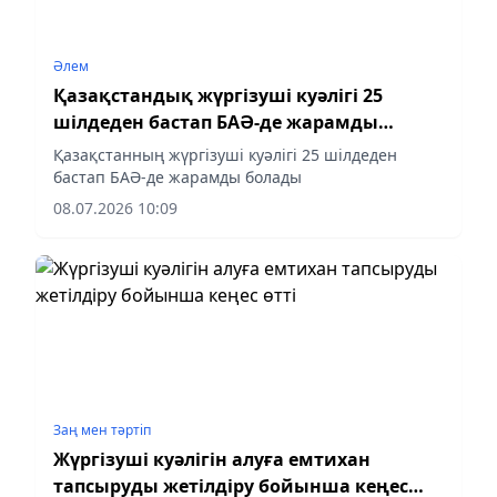
Әлем
Қазақстандық жүргізуші куәлігі 25
шілдеден бастап БАӘ-де жарамды
болады
Қазақстанның жүргізуші куәлігі 25 шілдеден
бастап БАӘ-де жарамды болады
08.07.2026 10:09
Заң мен тəртіп
Жүргізуші куәлігін алуға емтихан
тапсыруды жетілдіру бойынша кеңес