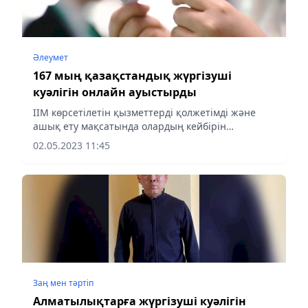
Әлеумет
167 мың қазақстандық жүргізуші
куәлігін онлайн ауыстырды
ІІМ көрсетілетін қызметтерді қолжетімді және
ашық ету мақсатында олардың кейбірін
смартфондарға шығарды.
02.05.2023 11:45
Заң мен тəртіп
Алматылықтарға жүргізуші куәлігін