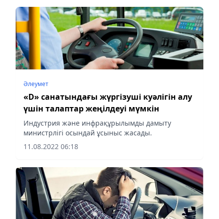
Әлеумет
«D» санатындағы жүргізуші куәлігін алу
үшін талаптар жеңілдеуі мүмкін
Индустрия және инфрақұрылымды дамыту
министрлігі осындай ұсыныс жасады.
11.08.2022 06:18