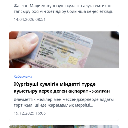
өтті
Жаслан Мәдиев жүргізуші куәлігін алуға емтихан
тапсыру рәсімін жетілдіру бойынша кеңес өткізді.
14.04.2026 08:51
Хабарлама
Жүргізуші куәлігін міндетті түрде
ауыстыру керек деген ақпарат - жалған
Әлеуметтік желілер мен мессенджерлерде алдағы
төрт жыл ішінде жарамдылық мерзімі
аяқталатын жүргізуші куәліктерін міндетті түрде
19.12.2025 16:05
ауыстыру қажет деген ақпарат тарап жатыр.