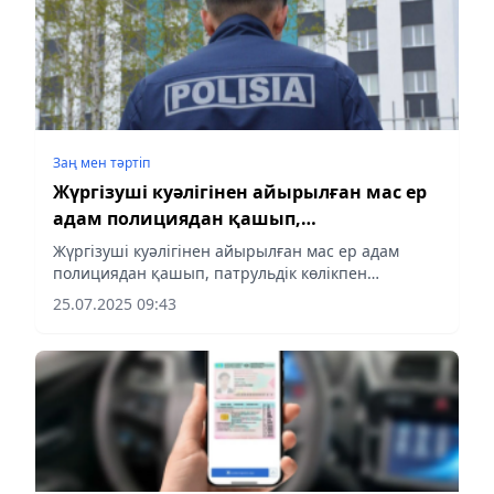
Заң мен тəртіп
Жүргізуші куәлігінен айырылған мас ер
адам полициядан қашып,
патрульдік көлікпен соқтығысты
Жүргізуші куәлігінен айырылған мас ер адам
полициядан қашып, патрульдік көлікпен
соқтығысты, - деп хабарлайды aqshamnews.kz
25.07.2025 09:43
тілшісі. Жүргізуші куәлігінен айырылған ер адам
мас күйінде автокөлік...