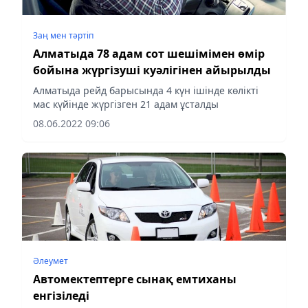
Заң мен тəртіп
Алматыда 78 адам сот шешімімен өмір
бойына жүргізуші куәлігінен айырылды
Алматыда рейд барысында 4 күн ішінде көлікті
мас күйінде жүргізген 21 адам ұсталды
08.06.2022 09:06
Әлеумет
Автомектептерге сынақ емтиханы
енгізіледі