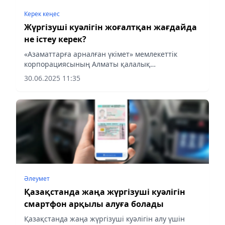
Керек кеңес
Жүргізуші куәлігін жоғалтқан жағдайда
не істеу керек?
«Азаматтарға арналған үкімет» мемлекеттік
корпорациясының Алматы қалалық
филиалы жүргізуші куәлігін қалпына келтіру үшін
30.06.2025 11:35
мамандандырылған халыққа қызмет көрсету
орталығына (арнайы ХҚКО) хабарласу...
Әлеумет
Қазақстанда жаңа жүргізуші куәлігін
смартфон арқылы алуға болады
Қазақстанда жаңа жүргізуші куәлігін алу үшін