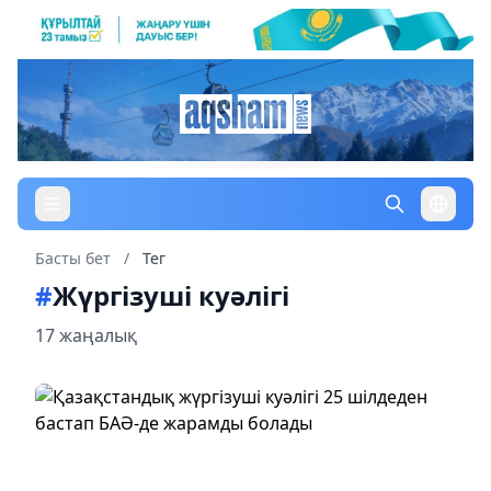
Басты бет
/
Тег
#
Жүргізуші куәлігі
17 жаңалық