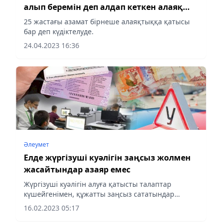
алып беремін деп алдап кеткен алаяқ
ұсталды
25 жастағы азамат бірнеше алаяқтыққа қатысы
бар деп күдіктелуде.
24.04.2023 16:36
Әлеумет
Елде жүргізуші куәлігін заңсыз жолмен
жасайтындар азаяр емес
Жүргізуші куәлігін алуға қатысты талаптар
күшейгенімен, құжатты заңсыз сататындар
азаймай тұр.
16.02.2023 05:17