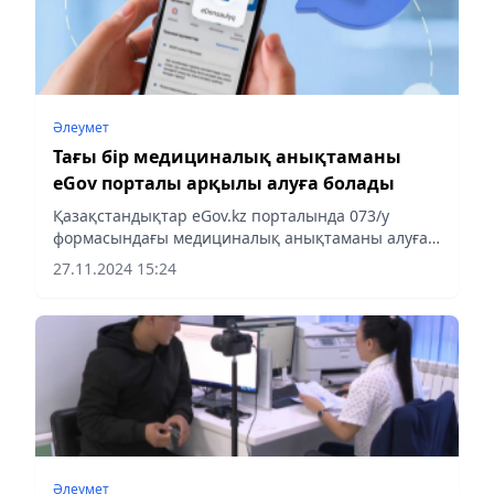
Әлеумет
Тағы бір медициналық анықтаманы
eGov порталы арқылы алуға болады
Қазақстандықтар eGov.kz порталында 073/у
формасындағы медициналық анықтаманы алуға
мүмкіндік алды. Бұл анықтама адамның көлік
27.11.2024 15:24
құралын басқаруға денсаулығының
жарамдылығын растайтын құжат болып...
Әлеумет