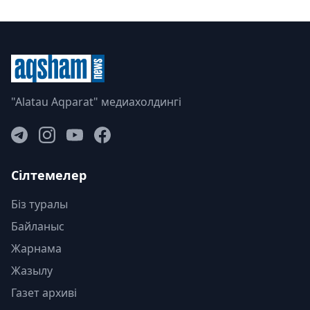
"Alatau Aqparat" медиахолдингі
Сілтемелер
Біз туралы
Байланыс
Жарнама
Жазылу
Газет архиві