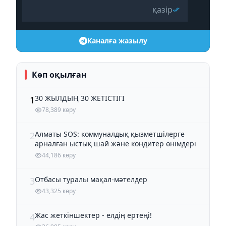
қазір
Каналға жазылу
Көп оқылған
30 ЖЫЛДЫҢ 30 ЖЕТІСТІГІ
1
78,389 көру
Алматы SOS: коммуналдық қызметшілерге
2
арналған ыстық шай және кондитер өнімдері
44,186 көру
Отбасы туралы мақал-мәтелдер
3
43,325 көру
Жас жеткіншектер - елдің ертеңі!
4