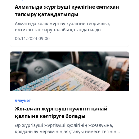
Алматыда жүргізуші куәлігіне емтихан
тапсыру қатаңдатылды
Алматыда көлік жүргізу куәлігіне теориялық
емтихан тапсыру талабы қатаңдатылды.
06.11.2024 09:06
Әлеумет
Жоғалған жүргізуші куәлігін қалай
қалпына келтіруге болады
Әр жүргізуші жүргізуші куәлігінің жоғалуына,
қолданылу мерзімінің аяқталуы немесе тегінің
ауысу себебі бойынша қалпына келтіру