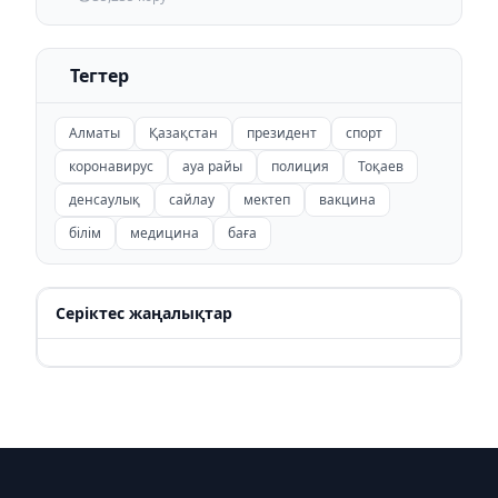
Тегтер
Алматы
Қазақстан
президент
спорт
коронавирус
ауа райы
полиция
Тоқаев
денсаулық
сайлау
мектеп
вакцина
білім
медицина
баға
Серіктес жаңалықтар