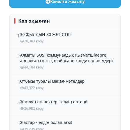
Каналға жазылу
Көп оқылған
30 ЖЫЛДЫҢ 30 ЖЕТІСТІГІ
1
78,383 көру
Алматы SOS: коммуналдық қызметшілерге
2
арналған ыстық шай және кондитер өнімдері
44,184 көру
Отбасы туралы мақал-мәтелдер
3
43,322 көру
Жас жеткіншектер - елдің ертеңі!
4
36,982 көру
Жастар - елдің болашағы!
5
35,235 көру