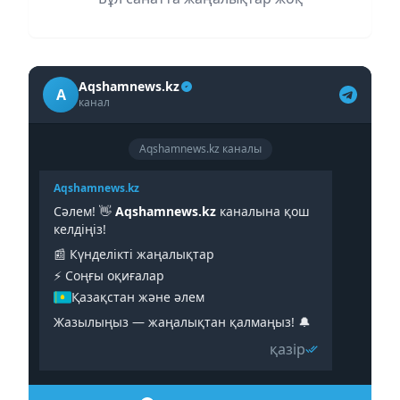
Aqshamnews.kz
A
канал
Aqshamnews.kz каналы
Aqshamnews.kz
Сәлем! 👋
Aqshamnews.kz
каналына қош
келдіңіз!
📰 Күнделікті жаңалықтар
⚡️ Соңғы оқиғалар
Қазақстан және әлем
Жазылыңыз — жаңалықтан қалмаңыз! 🔔
қазір