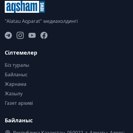
"Alatau Aqparat" медиахолдингі
Сілтемелер
Біз туралы
Байланыс
Жарнама
Жазылу
Газет архиві
Байланыс
Республика Казахстан. 050022, г. Алматы, Адрес: