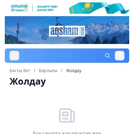
Басты бет
/
Барлығы
/
Жолдау
Жолдау
Бұл санатта жаңалықтар жоқ