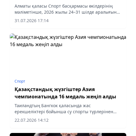
Алматы қаласы Спорт басқармасы өкілдерінің
мәліметінше, 2026 жылы 24–31 шілде аралығында
Алматы облысының Талғар ауданында 19 және 21
31.07.2026 17:14
жасқа дейінгі жастар арасында тоғызқұмалақтан
Қазақстан Республикасының XXIV чемпионаты
өтті.
Спорт
Қазақстандық жүзгіштер Азия
чемпионатында 16 медаль жеңіп алды
Таиландтың Бангкок қаласында жас
ерекшеліктері бойынша су спорты түрлерінен
Азия чемпионаты өтіп жатыр
22.07.2026 14:12