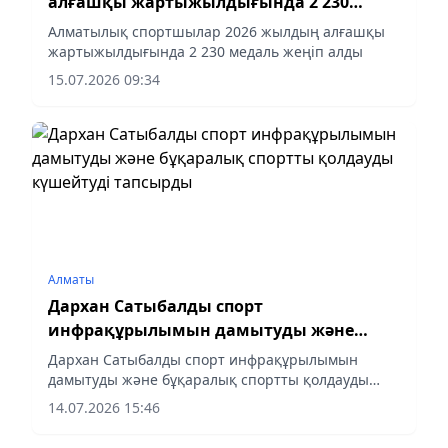
алғашқы жартыжылдығында 2 230
медаль жеңіп алды
Алматылық спортшылар 2026 жылдың алғашқы
жартыжылдығында 2 230 медаль жеңіп алды
15.07.2026 09:34
Алматы
Дархан Сатыбалды спорт
инфрақұрылымын дамытуды және
бұқаралық спортты қолдауды
Дархан Сатыбалды спорт инфрақұрылымын
күшейтуді тапсырды
дамытуды және бұқаралық спортты қолдауды
күшейтуді тапсырды
14.07.2026 15:46