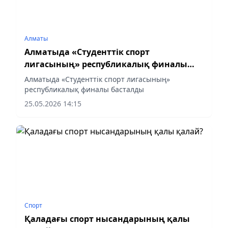
Алматы
Алматыда «Студенттік спорт
лигасының» республикалық финалы
басталды
Алматыда «Студенттік спорт лигасының»
республикалық финалы басталды
25.05.2026 14:15
Спорт
Қаладағы спорт нысандарының қалы