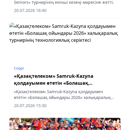
Seniors» турнирінің екінші кезеңі мәресіне жетті.
20.07.2026 16:40
Спорт
«Қазақтелеком» Samruk-Kazyna
қолдауымен өтетін «Болашақ
ойындары 2026» халықаралық
«Қазақтелеком» Samruk-Kazyna қолдауымен
турнирінің технологиялық серіктесі
өтетін «Болашақ ойындары 2026» халықаралық
турнирінің технологиялық серіктесі
20.07.2026 15:30