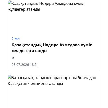
Спорт
Қазақстандық Нодира Ахмедова күміс
жүлдегер атанды
м
08.07.2026 18:54