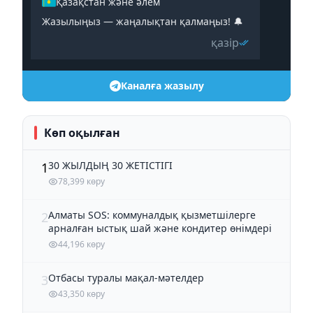
Қазақстан және әлем
Жазылыңыз — жаңалықтан қалмаңыз! 🔔
қазір
Каналға жазылу
Көп оқылған
30 ЖЫЛДЫҢ 30 ЖЕТІСТІГІ
1
78,399 көру
Алматы SOS: коммуналдық қызметшілерге
2
арналған ыстық шай және кондитер өнімдері
44,196 көру
Отбасы туралы мақал-мәтелдер
3
43,350 көру