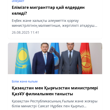
Әлеумет
Елімізге мигранттар қай елдерден
келеді?
Еңбек және халықты әлеуметтік қорғау
министрлігінің мәліметінше, жергілікті атқарушы
органдардың рұқсатымен Қазақстан аумағында
26.08.2025 11:41
14 130 шетел азаматы еңбек етеді, деп
хабарлайды aqshamnews.kz
Білім және ғылым
Қазақстан мен Қырғызстан министрлері
ҚазҰУ филиалымен танысты
Қазақстан Республикасының Ғылым және жоғары
білім министрі Саясат Нұрбек пен Қырғыз