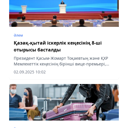
Әлем
Қазақ-қытай іскерлік кеңесінің 8-ші
отырысы басталды
Президент Қасым-Жомарт Тоқаевтың және ҚХР
Мемлекеттік кеңесінің бірінші вице-премьері,
ҚКП ОК Саяси бюросы Тұрақты комитетінің
02.09.2025 10:02
мүшесі Дин Сюэсяннің қатысуымен Қазақ-қытай
іскерлік кеңесінің 8-ші...