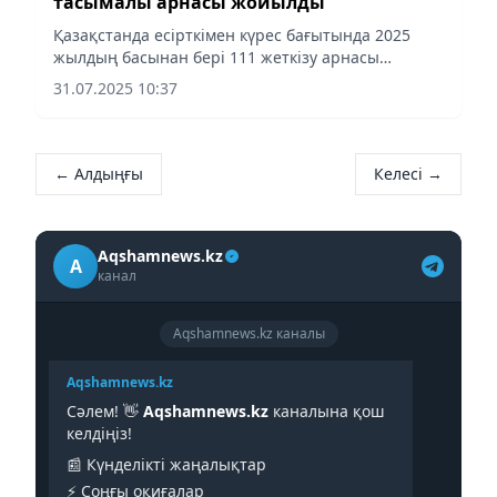
тасымалы арнасы жойылды
Қазақстанда есірткімен күрес бағытында 2025
жылдың басынан бері 111 жеткізу арнасы
жойылып, 21 нарколаборатория
31.07.2025 10:37
әшкереленді, деп хабарлайды Аqshamnews.kz Бас
прокуратураға сілтеме жасап.
← Алдыңғы
Келесі →
Aqshamnews.kz
A
канал
Aqshamnews.kz каналы
Aqshamnews.kz
Сәлем! 👋
Aqshamnews.kz
каналына қош
келдіңіз!
📰 Күнделікті жаңалықтар
⚡️ Соңғы оқиғалар