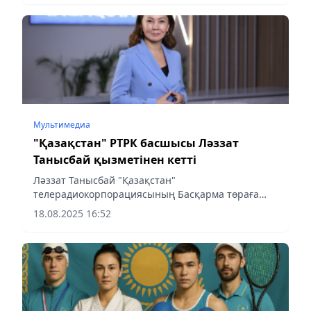
министрлігінің баспасөз қызметіне сілтеме...
Мультимедиа
"Қазақстан" РТРК басшысы Ләззат
Танысбай қызметінен кетті
Ләззат Танысбай "Қазақстан"
телерадиокорпорациясының Басқарма төраға
қызметінен кетті, - деп хабарлайды
18.08.2025 16:52
aqshamnews.kz тілшісі. "Бірге қызмет еткен
әріптестеріме алғыс айта отырып, Басқарма...