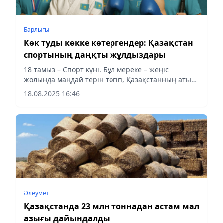
Барлығы
Көк туды көкке көтергендер: Қазақстан
спортының даңқты жұлдыздары
18 тамыз – Спорт күні. Бұл мереке – жеңіс
жолында маңдай терін төгіп, Қазақстанның атын
әлемге танытқан батыр спортшыларға арналған.
18.08.2025 16:46
Осыған орай Аqshamnews.kz тілшісі ел
мақтанышына айналған...
Әлеумет
Қазақстанда 23 млн тоннадан астам мал
азығы дайындалды