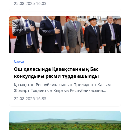
Республикасының Ғылым, жоғары білім және
25.08.2025 16:03
инновациялар министрі Бактияр Орозов Әл-
Фараби атындағы Қазақ ұлттық...
Саясат
Ош қаласында Қазақстанның Бас
консулдығы ресми түрде ашылды
Қазақстан Республикасының Президенті Қасым-
Жомарт Тоқаевтың Қырғыз Республикасына
ресми сапары қарсаңында Ош қаласында
22.08.2025 16:35
Қазақстан Бас консулдығының ашылу рәсімі өтті.