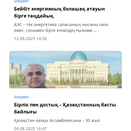
Әлеумет
Бейбіт энергияның болашақ атауын
бірге таңдайық
АЭС – тек энергетика саласының нысаны ғана
емес, сонымен бірге еліміздің ғылыми-
техникалық прогресінің жарқын символына
12.08.2025 14:56
айналуға тиіс. Қазіргі таңда оның атауы әлі жоқ.
Бұл – Қазақстандағы тұңғыш...
Әлеумет
Бірлік пен достық – Қазақстанның басты
байлығы
Қазақстан халқы Ассамблеясына – 30 жыл
04.08.2025 16:47