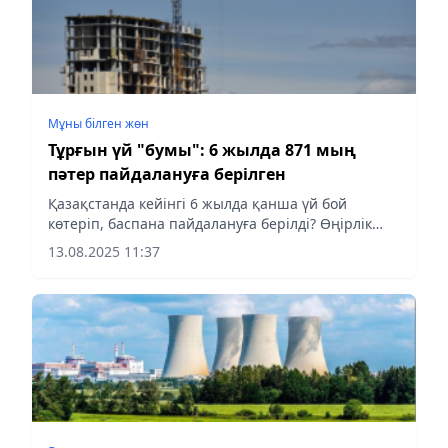
Мұны білген жөн
Тұрғын үй "бумы": 6 жылда 871 мың
пәтер пайдалануға берілген
Қазақстанда кейінгі 6 жылда қанша үй бой
көтеріп, баспана пайдалануға берілді? Өңірлік
көрсеткіш қандай? Аqshamnews.kz бұл
13.08.2025 11:37
сұрақтардың жауабын білу үшін Өнеркәсіп және
құрылыс министрлігіне арнайы...