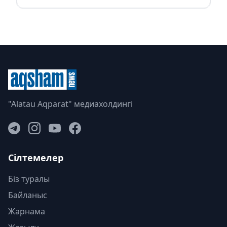
"Alatau Aqparat" медиахолдингі
Сілтемелер
Біз туралы
Байланыс
Жарнама