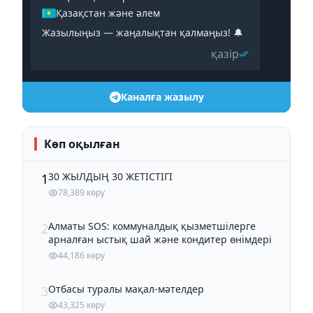
Қазақстан және әлем
Жазылыңыз — жаңалықтан қалмаңыз! 🔔
қазір
Каналға жазылу
Көп оқылған
30 ЖЫЛДЫҢ 30 ЖЕТІСТІГІ
1
78,389 көру
Алматы SOS: коммуналдық қызметшілерге
2
арналған ыстық шай және кондитер өнімдері
44,186 көру
Отбасы туралы мақал-мәтелдер
3
43,325 көру