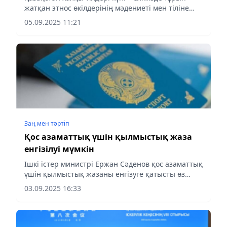
жатқан этнос өкілдерінің мәдениеті мен тіліне
деген құрметтің белгісі. Бұл мереке бейбітшілікті,
05.09.2025 11:21
халқымыздың келісімі мен бірлігін сақтаудың
маңызды...
Заң мен тəртіп
Қос азаматтық үшін қылмыстық жаза
енгізілуі мүмкін
Ішкі істер министрі Ержан Сәденов қос азаматтық
үшін қылмыстық жазаны енгізуге қатысты өз
ойын айтты, деп хабарлайды aqshamnews.kz
03.09.2025 16:33