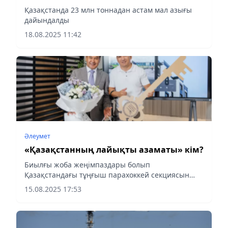
Қазақстанда 23 млн тоннадан астам мал азығы
дайындалды
18.08.2025 11:42
Әлеумет
«Қазақстанның лайықты азаматы» кім?
Биылғы жоба жеңімпаздары болып
Қазақстандағы тұңғыш парахоккей секциясын
ашқан Қайрат Сәбитов, қиын жағдайға тап
15.08.2025 17:53
болған әйелдерге уақытша баспана мен көмек
көрсететін «Сен жалғыз емессің»...