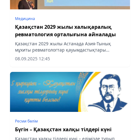
Медицина
Қазақстан 2029 жылы халықаралық
ревматология орталығына айналады
Қазақстан 2029 жылы Астанада Азия-Тынық
мұхиты ревматологтар қауымдастықтары
лигасының (APLAR) 31-ші Конгресін қабылдайды,
08.09.2025 12:45
деп хабарлайды aqshamnews.kz.
Ресми бөлім
Бүгін – Қазақстан халқы тілдері күні
Қазақстан халқы тілдері күні – елімізде тұрып