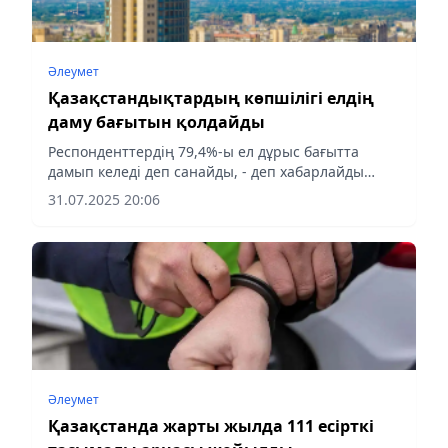
Әлеумет
Қазақстандықтардың көпшілігі елдің
даму бағытын қолдайды
Респонденттердің 79,4%-ы ел дұрыс бағытта
дамып келеді деп санайды, - деп хабарлайды
Aqshamnews.kz.
31.07.2025 20:06
Әлеумет
Қазақстанда жарты жылда 111 есірткі