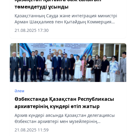
төмендетуді ұсынды
Қазақстанның Сауда және интеграция министрі
Арман Шаққалиев пен Қытайдың Коммерция
министрі Ван Вэньтао екі ел арасындағы сауда
21.08.2025 17:30
айналымын 2030 жылға қарай екі есеге ұлғайтуды
талқылады, деп...
Әлем
Өзбекстанда Қазақстан Республикасы
архивтерінің күндері өтіп жатыр
Архив күндері аясында Қазақстан делегациясы
Өзбекстан архивтері мен музейлерінің
қызметімен танысты, деп хабарлайды
21.08.2025 11:59
aqshamnews.kz ҚР Мәдениет және ақпарат