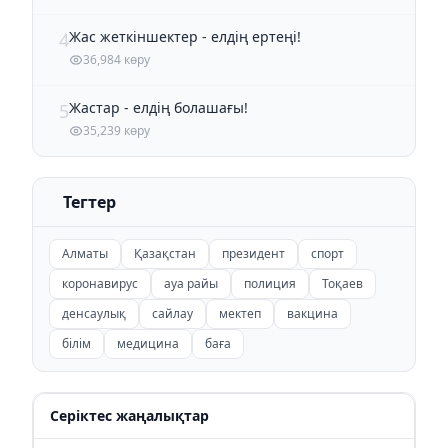
Жас жеткіншектер - елдің ертеңі!
4
36,984 көру
Жастар - елдің болашағы!
5
35,239 көру
Тегтер
Алматы
Қазақстан
президент
спорт
коронавирус
ауа райы
полиция
Тоқаев
денсаулық
сайлау
мектеп
вакцина
білім
медицина
баға
Серіктес жаңалықтар