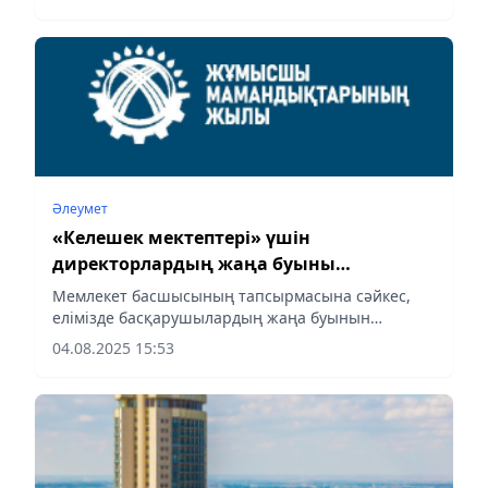
Әлеумет
«Келешек мектептері» үшін
директорлардың жаңа буыны
даярлануда
Мемлекет басшысының тапсырмасына сәйкес,
елімізде басқарушылардың жаңа буынын
қалыптастыруға бағытталған «Білім берудегі 1000
04.08.2025 15:53
көшбасшы» стратегиялық жобасы жүзеге
асырылуда.