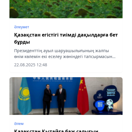
Әлеумет
Қазақстан егістігі тиімді дақылдарға бет
бұрды
Президенттің ауыл шаруашылығының жалпы
өнім көлемін екі еселеу жөніндегі тапсырмасын
орындауға арналған Жол картасы аясында Ауыл
22.08.2025 12:48
шаруашылығы министрлігі егіс алқаптарын
әртараптандыру шараларын...
Әлем
Қазақстан Қытайға баж салығын