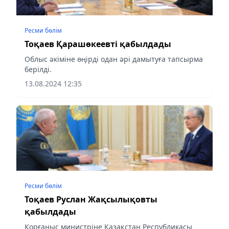
Ресми бөлім
Тоқаев Қарашөкеевті қабылдады
Облыс әкіміне өңірді одан әрі дамытуға тапсырма
берілді.
13.08.2024 12:35
Ресми бөлім
Тоқаев Руслан Жақсылықовты
қабылдады
Қорғаныс министріне Қазақстан Республикасы