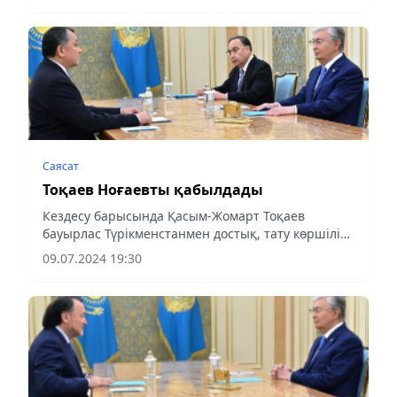
ынтымақтастықты дамытуға...
Саясат
Тоқаев Ноғаевты қабылдады
Кездесу барысында Қасым-Жомарт Тоқаев
бауырлас Түрікменстанмен достық, тату көршілік
және стратегиялық серіктестік байланыстарын
09.07.2024 19:30
одан әрі нығайтудың маңыздылығын атап өтті.