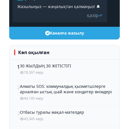
Жазылыңыз — жаңалықтан қалмаңыз! 🔔
қазір
Каналға жазылу
Көп оқылған
30 ЖЫЛДЫҢ 30 ЖЕТІСТІГІ
1
78,397 көру
Алматы SOS: коммуналдық қызметшілерге
2
арналған ыстық шай және кондитер өнімдері
44,195 көру
Отбасы туралы мақал-мәтелдер
3
43,345 көру