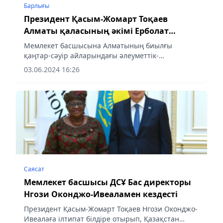
Барлығы
Президент Қасым-Жомарт Тоқаев
Алматы қаласының әкімі Ерболат
Досаевты қабылдады
Мемлекет басшысына Алматының биылғы
қаңтар-сәуір айларындағы әлеуметтік-
экономикалық дамуының алдын ала
03.06.2024 16:26
қорытындысы жөнінде есеп берілді.
Саясат
Мемлекет басшысы ДСҰ Бас директоры
Нгози Оконджо-Ивеаламен кездесті
Президент Қасым-Жомарт Тоқаев Нгози Оконджо-
Ивеалаға ілтипат білдіре отырып, Қазақстан