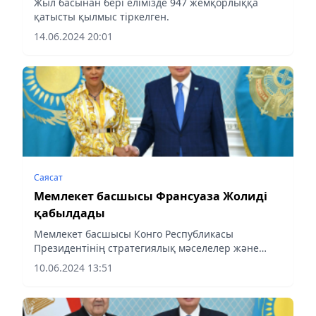
Жыл басынан бері елімізде 947 жемқорлыққа
қатысты қылмыс тіркелген.
14.06.2024 20:01
Саясат
Мемлекет басшысы Франсуаза Жолиді
қабылдады
Мемлекет басшысы Конго Республикасы
Президентінің стратегиялық мәселелер және
халықаралық ынтымақтастық жөніндегі жеке
10.06.2024 13:51
өкілі Франсуаза Жолиді қабылдады