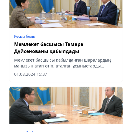
Ресми бөлім
Мемлекет басшысы Тамара
Дүйсенованы қабылдады
Мемлекет басшысы қабылданған шаралардың
маңызын атап өтіп, аталған ұсыныстарды
қолдады.
01.08.2024 15:37