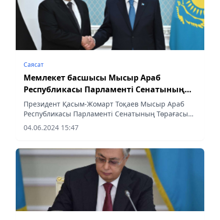
Саясат
Мемлекет басшысы Мысыр Араб
Республикасы Парламенті Сенатының
Төрағасын қабылдады
Президент Қасым-Жомарт Тоқаев Мысыр Араб
Республикасы Парламенті Сенатының Төрағасы
Әбделуахаб Әбделразеқті қабылдады.Президент
04.06.2024 15:47
Қасым-Жомарт Тоқаев Мысыр Парламенті
Сенатының спикеріне ілтипат...