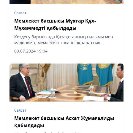
Саясат
Мемлекет басшысы Мұхтар Құл-
Мұхаммедті қабылдады
Кездесу барысында Қазақстанның ғылымы мен
мәдениеті, мемлекеттік және ақпараттық
қауіпсіздігі, сондай-ақ халықаралық
09.07.2024 19:04
ынтымақтастық мәселелері талқыланды.
Саясат
Мемлекет басшысы Асхат Жұмағалиды
қабылдады