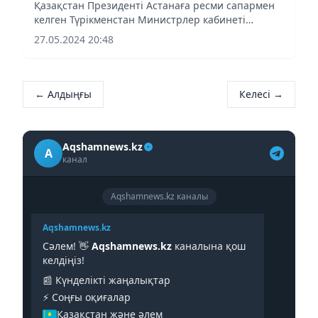
Қазақстан Президенті Астанаға ресми сапармен
келген Түрікменстан Министрлер кабинеті
төрағасының орынбасары – Сыртқы істер
27.05.2024 20:48
министрі Рашид Мередовті қабылдады.
← Алдыңғы
Келесі →
Aqshamnews.kz
A
канал
Aqshamnews.kz каналы
Aqshamnews.kz
Сәлем! 👋
Aqshamnews.kz
каналына қош
келдіңіз!
📰 Күнделікті жаңалықтар
⚡️ Соңғы оқиғалар
Қазақстан және әлем