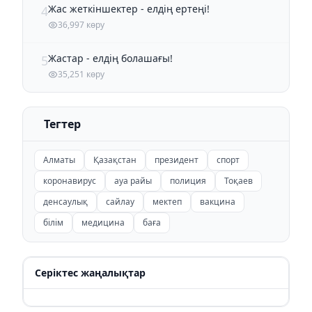
Жас жеткіншектер - елдің ертеңі!
4
36,997 көру
Жастар - елдің болашағы!
5
35,251 көру
Тегтер
Алматы
Қазақстан
президент
спорт
коронавирус
ауа райы
полиция
Тоқаев
денсаулық
сайлау
мектеп
вакцина
білім
медицина
баға
Серіктес жаңалықтар