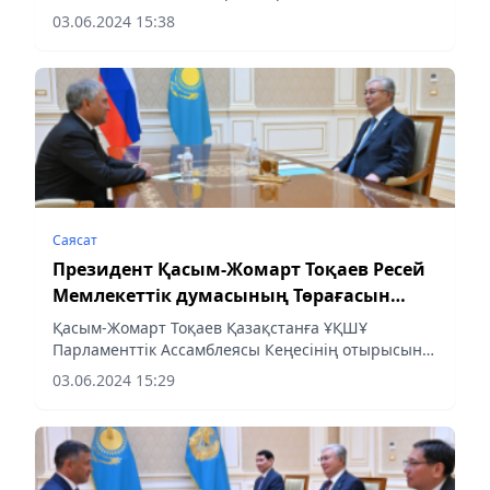
Дүниежүзілік сауда ұйымымен ынтымақтастықты
03.06.2024 15:38
кеңейтуге айрықша мән беретінін атап өтті, деп
хабарлайды...
Саясат
Президент Қасым-Жомарт Тоқаев Ресей
Мемлекеттік думасының Төрағасын
қабылдады
Қасым-Жомарт Тоқаев Қазақстанға ҰҚШҰ
Парламенттік Ассамблеясы Кеңесінің отырысына
қатысу үшін келген Ресей Мемлекеттік
03.06.2024 15:29
думасының Төрағасы Вячеслав Володинді
қабылдады.