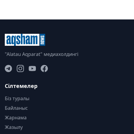
"Alatau Aqparat" медиахолдингі
Сілтемелер
Біз туралы
Байланыс
Жарнама
Жазылу