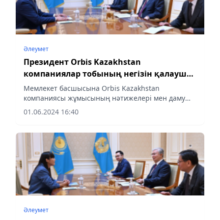
Әлеумет
Президент Orbis Kazakhstan
компаниялар тобының негізін қалаушы
Фаррух Махмудовты қабылдады
Мемлекет басшысына Orbis Kazakhstan
компаниясы жұмысының нәтижелері мен даму
перспективалары жөнінде мәлімет берілді.
01.06.2024 16:40
Әлеумет