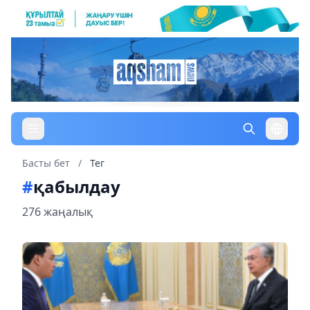
Басты бет
/
Тег
#
қабылдау
276 жаңалық