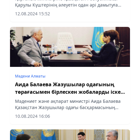
Қарулы Күштерінің әлеуетін одан әрі дамытуға
бағытталған бірқатар тапсырма берілді.
12.08.2024 15:52
Мәдени Алматы
Аида Балаева Жазушылар одағының
төрағасымен бірлескен жобаларды іске
асыру мәселелерін талқылады
Мәдениет және ақпарат министрі Аида Балаева
Қазақстан Жазушылар одағы басқармасының
Төрағасы Мереке Құлкеновпен кездесті.
10.08.2024 16:06