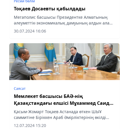
Ресми бөлім
Тоқаев Досаевты қабылдады
Мегаполис басшысы Президентке Алматының
әлеуметтік-экономикалық дамуының алдын ала
қорытындысы туралы есеп берді.
30.07.2024 16:06
Саясат
Мемлекет басшысы БАӘ-нің
Қазақстандағы елшісі Мұхаммед Саид
Мұхаммед әл-Арикиді қабылдады
Қасым-Жомарт Тоқаев Астанада өткен ШЫҰ
саммитіне Біріккен Араб Әмірліктерінің өкілді
делегациясының қатысқаны үшін алғыс айтты.
12.07.2024 15:20
Мемлекет басшысы еліміз БАӘ-мен көпжақты