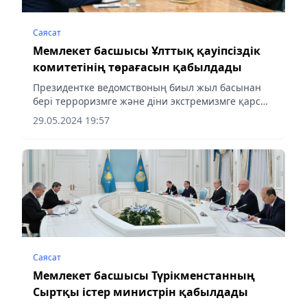
Саясат
Мемлекет басшысы Ұлттық қауіпсіздік
комитетінің төрағасын қабылдады
Президентке ведомствоның биыл жыл басынан
бері терроризмге және діни экстремизмге қарсы
іс-қимыл жөніндегі жұмысының негізгі
29.05.2024 19:57
нәтижелері және алдағы кезеңде қабылданатын
шаралар туралы баяндалды.
Саясат
Мемлекет басшысы Түрікменстанның
Сыртқы істер министрін қабылдады