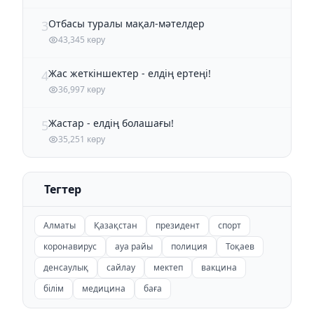
Отбасы туралы мақал-мәтелдер
3
43,345 көру
Жас жеткіншектер - елдің ертеңі!
4
36,997 көру
Жастар - елдің болашағы!
5
35,251 көру
Тегтер
Алматы
Қазақстан
президент
спорт
коронавирус
ауа райы
полиция
Тоқаев
денсаулық
сайлау
мектеп
вакцина
білім
медицина
баға