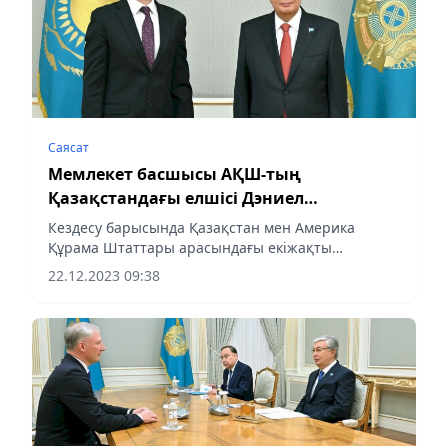
Саясат
Мемлекет басшысы АҚШ-тың
Қазақстандағы елшісі Дэниел
Розенблюмді қабылдады
Кездесу барысында Қазақстан мен Америка
Құрама Штаттары арасындағы екіжақты
қатынастарды дамытуға, сондай-ақ жаһандық
22.12.2023 09:38
және өңірлік қауіпсіздікке қатысты өзекті
мәселелер қарастырылды, деп...