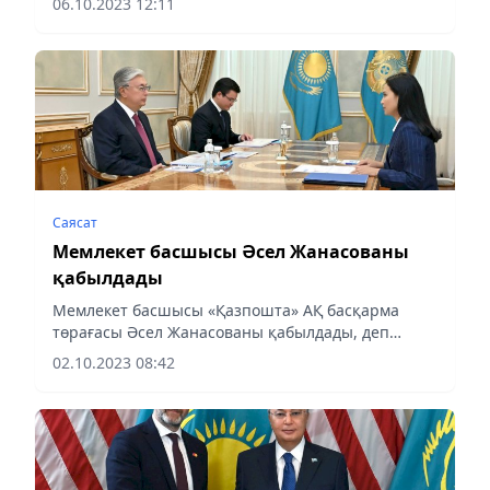
06.10.2023 12:11
Саясат
Мемлекет басшысы Әсел Жанасованы
қабылдады
Мемлекет басшысы «Қазпошта» АҚ басқарма
төрағасы Әсел Жанасованы қабылдады, деп
хабарлады аlmaty-akshamy.kz.
02.10.2023 08:42