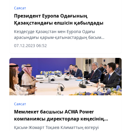
Саясат
Президент Еуропа Одағының
Қазақстандағы елшісін қабылдады
Кездесуде Қазақстан мен Еуропа Одағы
арасындағы қарым-қатынастардың басым
бағыттары қарастырылды.
07.12.2023 06:52
Саясат
Мемлекет басшысы ACWA Power
компаниясы директорлар кеңесінің
төрағасы Мұхаммед Абунайянды
Қасым-Жомарт Тоқаев Климаттың өзгеруі