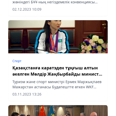
қабылдады
жөніндегі БҰҰ-ның негіздемелік конвенциясы
тараптарының 28-ші конференциясы аясында
02.12.2023 10:09
ACWA Power компаниясы директорлар кеңесінің
төрағасы Мұхаммед Абунайянмен...
Спорт
Қазақстанға каратэден тұңғыш алтын
әкелген Мөлдір Жаңбырбайды министр
қабылдады
Туризм және спорт министрі Ермек Маржықпаев
Мажарстан астанасы Будапештте өткен WKF
каратэден әлем чемпионатында еліміздің Көк
03.11.2023 13:26
Туын биікте желбіретіп, Қазақстанға тарихи
алтын жүлдені сыйлаған...