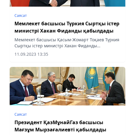
Саясат
Мемлекет басшысы Түркия Сыртқы істер
министрі Хакан Фиданды қабылдады
Мемлекет басшысы Қасым-Жомарт Тоқаев Түркия
Сыртқы істер министрі Хакан Фиданды
қабылдады.
11.09.2023 13:35
Саясат
Президент ҚазМұнайГаз басшысы
Мағзұм Мырзағалиевті қабылдады