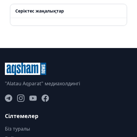
Серіктес жаңалықтар
"Alatau Aqparat" медиахолдингі
Сілтемелер
Біз туралы