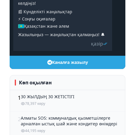
келдіңіз!
📰 Күнделікті жаңалықтар
⚡️ Соңғы оқиғалар
Қазақстан және әлем
Жазылыңыз — жаңалықтан қалмаңыз! 🔔
қазір
Каналға жазылу
Көп оқылған
30 ЖЫЛДЫҢ 30 ЖЕТІСТІГІ
1
78,397 көру
Алматы SOS: коммуналдық қызметшілерге
2
арналған ыстық шай және кондитер өнімдері
44,195 көру