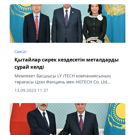
Саясат
Қытайлар сирек кездесетін металдарды
сұрай келді
Мемлекет басшысы LY iTECH компаниясының
төрағасы Цзэн Фанцинь мен HGTECH Co. Ltd
компаниясының төрағасы Ма Синьцянды
13.09.2023 11:37
қабылдады, деп хабарлайды Almaty-akshamy.kz.