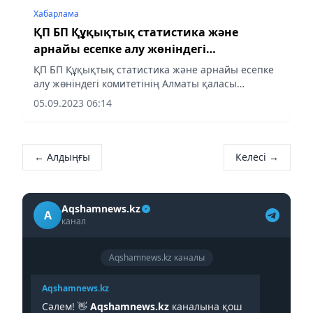
Хабарлама
ҚП БП Құқықтық статистика және
арнайы есепке алу жөніндегі
комитетінің қабылдау кестесі
ҚП БП Құқықтық статистика және арнайы есепке
алу жөніндегі комитетінің Алматы қаласы
бойынша департаментінің жеке және заңды
05.09.2023 06:14
тұлғалардың өкілдерін жеке қабылдау кестесі
← Алдыңғы
Келесі →
Aqshamnews.kz
A
канал
Aqshamnews.kz каналы
Aqshamnews.kz
Сәлем! 👋
Aqshamnews.kz
каналына қош