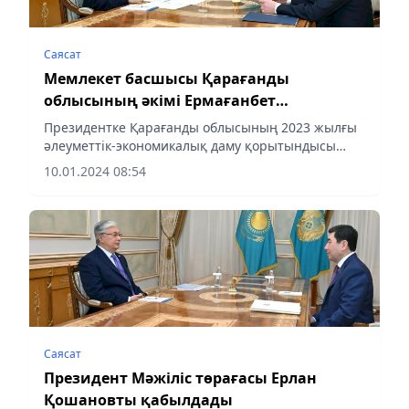
Саясат
Мемлекет басшысы Қарағанды
облысының әкімі Ермағанбет
Бөлекпаевты қабылдады
Президентке Қарағанды облысының 2023 жылғы
әлеуметтік-экономикалық даму қорытындысы
туралы есеп берілді, деп хабарлайды Almaty-
10.01.2024 08:54
akshamy.kz Ақорданың ресми сайтына сілтеме
жасап.
Саясат
Президент Мәжіліс төрағасы Ерлан
Қошановты қабылдады