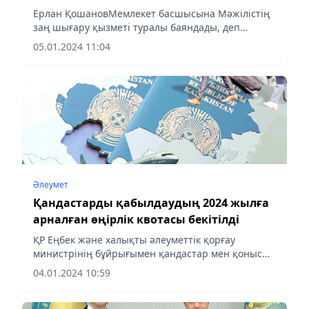
Ерлан ҚошановМемлекет басшысына Мәжілістің
заң шығару қызметі туралы баяндады, деп
хабарлайды аlmaty-akshamy.kz.
05.01.2024 11:04
Әлеумет
Қандастарды қабылдаудың 2024 жылға
арналған өңірлік квотасы бекітілді
ҚР Еңбек және халықты әлеуметтік қорғау
министрінің бұйрығымен қандастар мен қоныс
аударушыларды қабылдаудың 2024 жылға
04.01.2024 10:59
арналған өңірлік квотасы 9 483 адам деп
белгіленді, бұл 2023 жылмен...