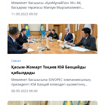
Мемлекет басшысы «ҚазМұнайГаз» ҰК» АҚ
басқарма төрағасы Мағзұм Мырзағалиевті
қабылдады, деп хабарлайды Almaty-akshamy.kz
11.09.2023 09:50
Ақордаға сілтеме жасап.
Саясат
Қасым-Жомарт Тоқаев Юй Баоцайды
қабылдады
Мемлекет басшысына SINOPEC компаниясының
президенті Юй Баоцай еліміздегі қызметінің
қорытындысы және алдағы кезеңге арналған
08.09.2023 06:40
жоспары жөнінде мәлімет берілді, деп
хабарлайды Almaty-akshamy.kz.