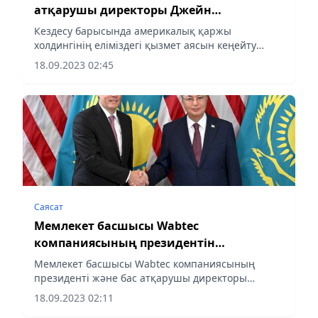
атқарушы директоры Джейн
Фрейзермен кездесті
Кездесу барысында америкалық қаржы
холдингінің еліміздегі қызмет аясын кеңейту
перспективалары талқыланды.
18.09.2023 02:45
Саясат
Мемлекет басшысы Wabtec
компаниясының президентін
қабылдады
Мемлекет басшысы Wabtec компаниясының
президенті және бас атқарушы директоры
Рафаэль Сантананы қабылдады
18.09.2023 02:11