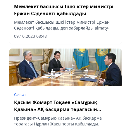
Мемлекет басшысы Ішкі істер министрі
Ержан Сәденовті қабылдады
Мемлекет басшысы Ішкі істер министрі Ержан
Сәденовті қабылдады, деп хабарлайды аlmaty-
akshamy.kz Ақордаға сілтеме жасап.
09.10.2023 08:48
Саясат
Қасым-Жомарт Тоқаев «Самұрық-
Қазына» АҚ басқарма төрағасын
қабылдады
Президент«Самұрық-Қазына» АҚ басқарма
төрағасы Нұрлан Жақыповты қабылдады.