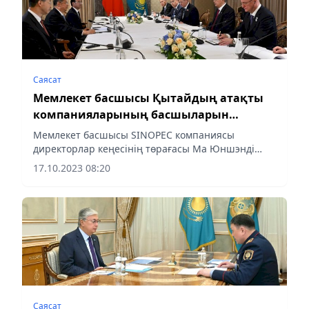
Саясат
Мемлекет басшысы Қытайдың атақты
компанияларының басшыларын
қабылдады
Мемлекет басшысы SINOPEC компаниясы
директорлар кеңесінің төрағасы Ма Юншэнді
қабылдады
17.10.2023 08:20
Саясат