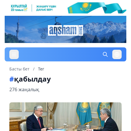
Басты бет
/
Тег
#
қабылдау
276 жаңалық