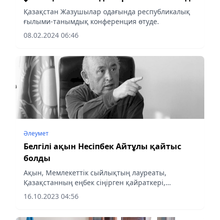
Қазақстан Жазушылар одағында республикалық
ғылыми-танымдық конференция өтуде.
08.02.2024 06:46
Әлеумет
Белгілі ақын Несіпбек Айтұлы қайтыс
болды
Ақын, Мемлекеттік сыйлықтың лауреаты,
Қазақстанның еңбек сіңірген қайраткері,
«Парасат» орденінің иегері Несіпбек Айтұлы
16.10.2023 04:56
қайтыс болды. Бұл туралы Қазақстан Жазушылар
одағының Астана қаласы...