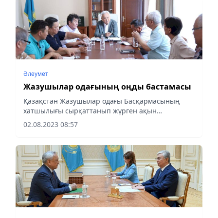
Әлеумет
Жазушылар одағының оңды бастамасы
Қазақстан Жазушылар одағы Басқармасының
хатшылығы сырқаттанып жүрген ақын
жазушыларға көмек көрсету туралы мәселені
02.08.2023 08:57
қарастырды, деп хабарлайды Almaty-
akshamy.kz. Қазақстан Жазушылар одағы...