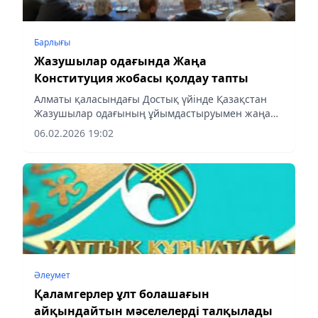
Барлығы
Жазушылар одағында Жаңа
Конституция жобасы қолдау тапты
Алматы қаласындағы Достық үйінде Қазақстан
Жазушылар одағының ұйымдастыруымен жаңа
Конституция жобасын талқылауға арналған
06.02.2026 19:02
мазмұнды жиын өтті. Басқосуға Қазақстан
Жазушылар одағы Басқармасының...
Әлеумет
Қаламгерлер ұлт болашағын
айқындайтын мәселелерді талқылады