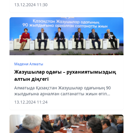
хабарлайды aqshamnews.kz
13.12.2024 11:30
Мәдени Алматы
Жазушылар одағы – руханиятымыздың
алтын діңгегі
Алматыда Қазақстан Жазушылар одағының 90
жылдығына арналған салтанатты жиын өтіп
жатыр
13.12.2024 11:24