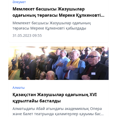
Әлеумет
Мемлекет басшысы Жазушылар
одағының төрағасы Мереке Құлкеновті
қабылдады
Мемлекет басшысы Жазушылар одағының
төрағасы Мереке Құлкеновті қабылдады
31.05.2023 09:55
Алматы
Қазақстан Жазушылар одағының ХVІ
құрылтайы басталды
Алматыдағы Абай атындағы академиялық Опера
және балет театрында қаламгерлер қауымы бас