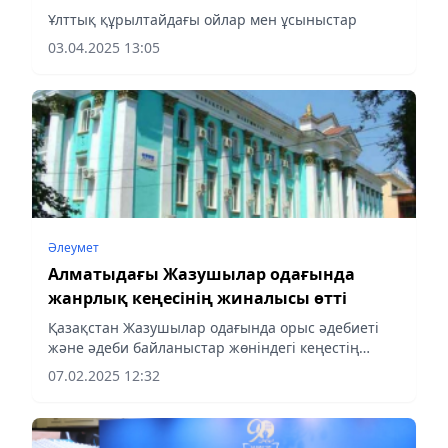
Ұлттық құрылтайдағы ойлар мен ұсыныстар
03.04.2025 13:05
Әлеумет
Алматыдағы Жазушылар одағында
жанрлық кеңесінің жиналысы өтті
Қазақстан Жазушылар одағында орыс әдебиеті
және әдеби байланыстар жөніндегі кеңестің
отырысы өтті, деп хабарлайды aqshamnews.kz
07.02.2025 12:32