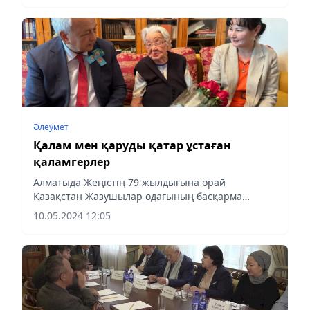
Әлеумет
Қалам мен қаруды қатар ұстаған
қаламгерлер
Алматыда Жеңістің 79 жылдығына орай
Қазақстан Жазушылар одағының басқарма
төрағасы Мереке Құлкенов бастаған бір топ
10.05.2024 12:05
зиялы қауым майдангер жазушылардың
отбасына арнайы барып, Жеңіс күні
мерекесімен...