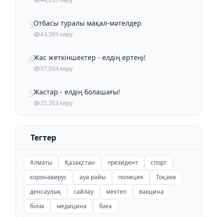
Отбасы туралы мақал-мәтелдер
3
43,369 көру
Жас жеткіншектер - елдің ертеңі!
4
37,004 көру
Жастар - елдің болашағы!
5
35,263 көру
Тегтер
Алматы
Қазақстан
президент
спорт
коронавирус
ауа райы
полиция
Тоқаев
денсаулық
сайлау
мектеп
вакцина
білім
медицина
баға