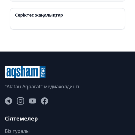
Серіктес жаңалықтар
"Alatau Aqparat" медиахолдингі
Сілтемелер
Біз туралы