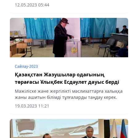
қосқан Қазақстан Жазушылар одағының ХVІ
12.05.2023 05:44
құрылтайы өтіп жатыр.
Сайлау-2023
Қазақстан Жазушылар одағының
төрағасы Ұлықбек Есдәулет дауыс берді
Мәжіліске және жергілікті мәслихаттарға халыққа
жаны ашитын білімді тұлғаларды таңдау керек.
19.03.2023 11:21