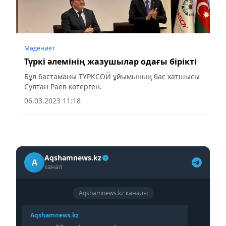
Мәдениет
Түркі әлемінің жазушылар одағы бірікті
Бұл бастаманы ТҮРКСОЙ ұйымының бас хатшысы
Султан Раев көтерген.
06.03.2023 11:18
Aqshamnews.kz
A
канал
Aqshamnews.kz каналы
Aqshamnews.kz