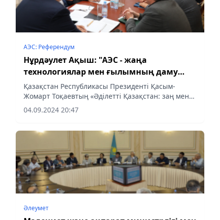
АЭС: Референдум
Нұрдәулет Ақыш: "АЭС - жаңа
технологиялар мен ғылымның даму
шыңы"
Қазақстан Республикасы Президенті Қасым-
Жомарт Тоқаевтың «Әділетті Қазақстан: заң мен
тәртіп, экономикалық өсім, қоғамдық оптимизм»
04.09.2024 20:47
атты Қазақстан халқына кезекті рет жолданған
Жолдауына орай...
Әлеумет