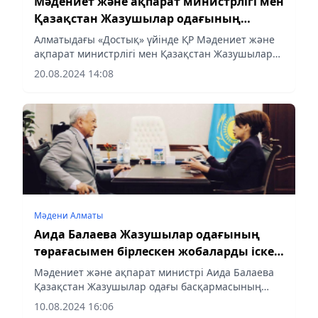
Мәдениет және ақпарат министрлігі мен
Қазақстан Жазушылар одағының
бірлескен жобалары таныстырылды
Алматыдағы «Достық» үйінде ҚР Мәдениет және
ақпарат министрлігі мен Қазақстан Жазушылар
одағы арасындағы әріптестік аясында жүзеге
20.08.2024 14:08
асырылып жатқан жобалардың таныстырылымы
өтті. Жиынның ашылуында...
Мәдени Алматы
Аида Балаева Жазушылар одағының
төрағасымен бірлескен жобаларды іске
асыру мәселелерін талқылады
Мәдениет және ақпарат министрі Аида Балаева
Қазақстан Жазушылар одағы басқармасының
Төрағасы Мереке Құлкеновпен кездесті.
10.08.2024 16:06