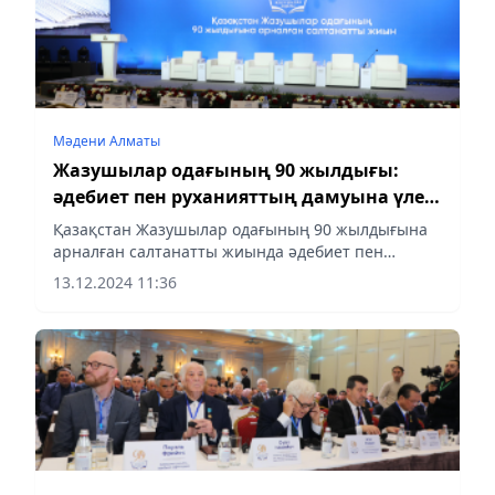
Мәдени Алматы
Жазушылар одағының 90 жылдығы:
әдебиет пен руханияттың дамуына үлес
қосқандар марапатталды
Қазақстан Жазушылар одағының 90 жылдығына
арналған салтанатты жиында әдебиет пен
қоғамға ерекше үлес қосқан қаламгерлер мен
13.12.2024 11:36
руханият жанашырлары марапатталды, деп
хабарлайды aqshamnews.kz