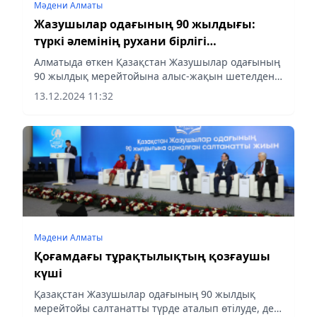
Мәдени Алматы
Жазушылар одағының 90 жылдығы:
түркі әлемінің рухани бірлігі
мерейтойда дәріптелді
Алматыда өткен Қазақстан Жазушылар одағының
90 жылдық мерейтойына алыс-жақын шетелден
келген әдебиет қайраткерлері қатысып, өз
13.12.2024 11:32
құттықтауларын жеткізді, деп хабарлайды
aqshamnews.kz.
Мәдени Алматы
Қоғамдағы тұрақтылықтың қозғаушы
күші
Қазақстан Жазушылар одағының 90 жылдық
мерейтойы салтанатты түрде аталып өтілуде, деп