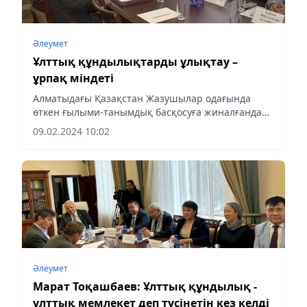
Әлеумет
Ұлттық құндылықтарды ұлықтау –
ұрпақ міндеті
Алматыдағы Қазақстан Жазушылар одағында
өткен ғылыми-танымдық басқосуға жиналғандар
осылай деп пікір білдірді, деп хабарлайды аlmaty-
09.02.2024 10:02
akshamy.kz.
Әлеумет
Марат Тоқашбаев: Ұлттық құндылық -
ұлттық мемлекет деп түсінетін кез келді