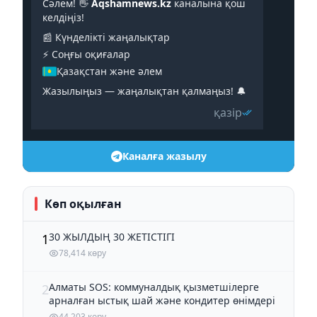
Сәлем! 👋
Aqshamnews.kz
каналына қош
келдіңіз!
📰 Күнделікті жаңалықтар
⚡️ Соңғы оқиғалар
Қазақстан және әлем
Жазылыңыз — жаңалықтан қалмаңыз! 🔔
қазір
Каналға жазылу
Көп оқылған
30 ЖЫЛДЫҢ 30 ЖЕТІСТІГІ
1
78,414 көру
Алматы SOS: коммуналдық қызметшілерге
2
арналған ыстық шай және кондитер өнімдері
44,203 көру