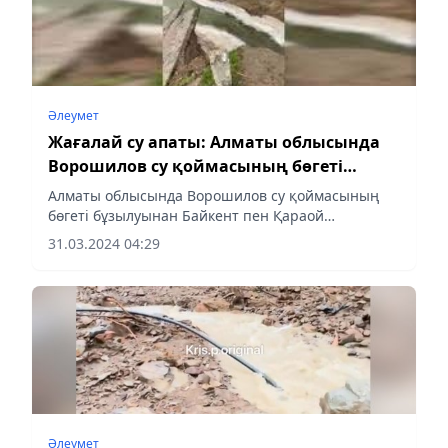
Әлеумет
Жағалай су апаты: Алматы облысында
Ворошилов су қоймасының бөгеті
бұзылды
Алматы облысында Ворошилов су қоймасының
бөгеті бұзылуынан Байкент пен Қараой
ауылындағы үйлерді су басқан жоқ, деп
31.03.2024 04:29
хабарлайды Almaty-akshamy.kz.
Әлеумет