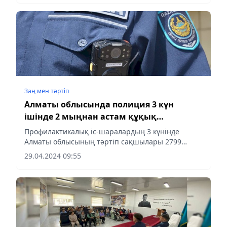
Заң мен тəртіп
Алматы облысында полиция 3 күн
ішінде 2 мыңнан астам құқық
бұзушылықты анықтады
Профилактикалық іс-шаралардың 3 күнінде
Алматы облысының тәртіп сақшылары 2799
әкімшілік құқық бұзушылықтың жолын кесті.
29.04.2024 09:55