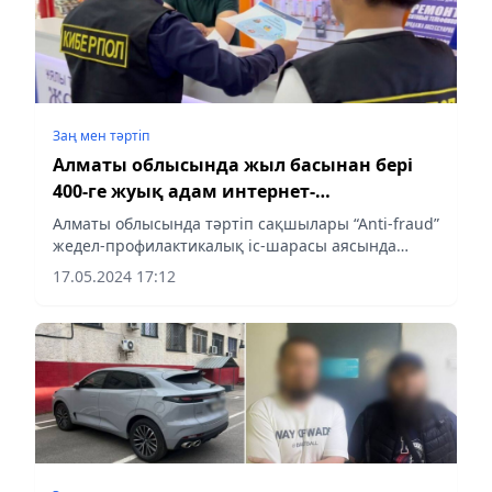
Заң мен тəртіп
Алматы облысында жыл басынан бері
400-ге жуық адам интернет-
алаяқтардың құрбанына айналған
Алматы облысында тәртіп сақшылары “Аnti-fraud”
жедел-профилактикалық іс-шарасы аясында
халық арасында азаматтардың құқықтық
17.05.2024 17:12
сауаттылығын арттыруға және интернет-
алаяқтықтың алдын алуға...