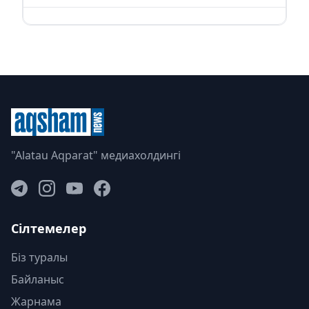
"Alatau Aqparat" медиахолдингі
Сілтемелер
Біз туралы
Байланыс
Жарнама