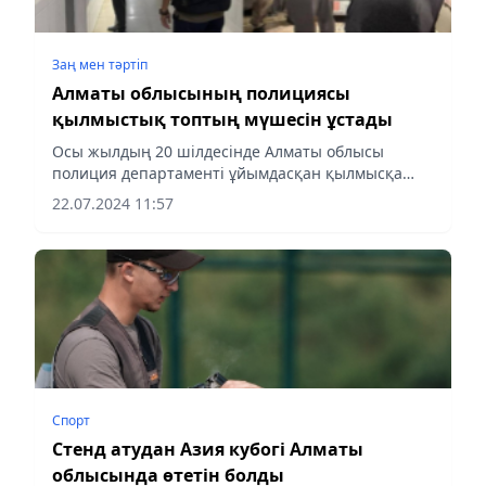
Заң мен тəртіп
Алматы облысының полициясы
қылмыстық топтың мүшесін ұстады
Осы жылдың 20 шілдесінде Алматы облысы
полиция департаменті ұйымдасқан қылмысқа
қарсы күрес басқармасының қызметкерлері
22.07.2024 11:57
алаяқтық жасаған қылмыстық топтың мүшесін
ұстады.
Спорт
Стенд атудан Азия кубогі Алматы
облысында өтетін болды