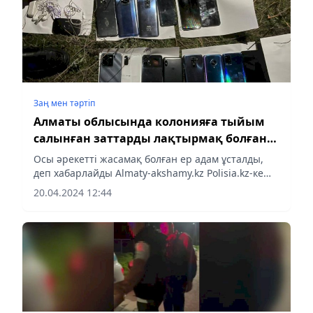
Заң мен тəртіп
Алматы облысында колонияға тыйым
салынған заттарды лақтырмақ болған
ер адам анықталды
Осы әрекетті жасамақ болған ер адам ұсталды,
деп хабарлайды Almaty-akshamy.kz Polisia.kz-ке
сілтеме жасап.
20.04.2024 12:44