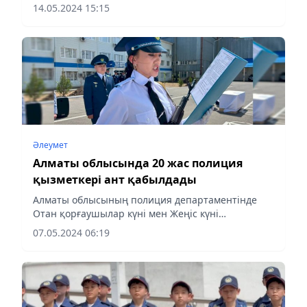
бұзушылықтарды анықтады.
14.05.2024 15:15
Әлеумет
Алматы облысында 20 жас полиция
қызметкері ант қабылдады
Алматы облысының полиция департаментінде
Отан қорғаушылар күні мен Жеңіс күні
қарсаңында өңірдегі полиция қызметкерлерін
07.05.2024 06:19
ерлігі, мінсіз қызметі мен адалдығы үшін
марапаттау рәсімі өтті