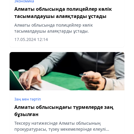
Экономика
Алматы облысында полицейлер көлік
тасымалдаушы алаяқтарды ұстады
Алматы облысында полицейлер көлік
тасымалдаушы алаяқтарды ұстады.
17.05.2024 12:14
Заң мен тəртіп
Алматы облысындағы түрмелерде заң
бұзылған
Тексеру нәтижесінде Алматы облысының
прокуратурасы, түзеу мекемелерінде елеулі