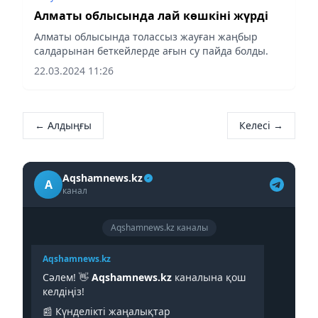
Алматы облысында лай көшкіні жүрді
Алматы облысында толассыз жауған жаңбыр
салдарынан беткейлерде ағын су пайда болды.
22.03.2024 11:26
← Алдыңғы
Келесі →
Aqshamnews.kz
A
канал
Aqshamnews.kz каналы
Aqshamnews.kz
Сәлем! 👋
Aqshamnews.kz
каналына қош
келдіңіз!
📰 Күнделікті жаңалықтар