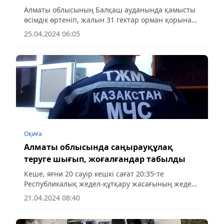
Алматы облысының Балқаш ауданында қамысты
өсімдік өртеніп, жалын 31 гектар орман қорына
таралған, деп хабарлайды Almaty-akshamy.kz.
25.04.2024 06:05
Оқиға
Алматы облысында саңырауқұлақ
теруге шығып, жоғалғандар табылды
Кеше, яғни 20 сәуір кешкі сағат 20:35-те
Республикалық жедел-құтқару жасағының жедел
тобы және кинологиялық есебі Алматы облысына
21.04.2024 08:40
туристерді іздеуге шықты.