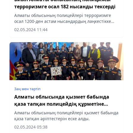
терроризмге осал 182 нысанды тексерді
Алматы облысының полицейлері терроризмге
осал 1200-ден астам нысандардың лаңкестікке
қарсы қауіпсіздік жағдайын бақылауды
02.05.2024 11:44
қамтамасыз ету бойынша тұрақты жұмыс жүргізіп
жатыр, деп хабарлайды...
Заң мен тəртіп
Алматы облысында қызмет бабында
қаза тапқан полицейдің құрметіне
мемориалдық тақта ашылды
Алматы облысының полицейлері қызмет бабында
қаза тапқан әріптестерін еске алды.
02.05.2024 05:38