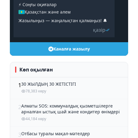
⚡️ Соңғы оқиғалар
Қазақстан және әлем
Жазылыңыз — жаңалықтан қалмаңыз! 🔔
қазір
Каналға жазылу
Көп оқылған
30 ЖЫЛДЫҢ 30 ЖЕТІСТІГІ
1
78,383 көру
Алматы SOS: коммуналдық қызметшілерге
2
арналған ыстық шай және кондитер өнімдері
44,184 көру
Отбасы туралы мақал-мәтелдер
3