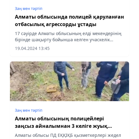
Заң мен тəртіп
Алматы облысында полицей қаруланған
отбасылық агрессорды ұстады
17 сәуірде Алматы облысының елді мекендерінің
бірінде шақырту бойынша келген учаскелік
полиция инспекторына жергілікті тұрғын қарудан
19.04.2024 13:45
оқ атқан.
Заң мен тəртіп
Алматы облысының полицейлері
заңсыз айналымнан 3 келіге жуық
мефедрон тәркіледі
Алматы облысы ПД ЕҚҚІҚБ қызметкерлері жедел