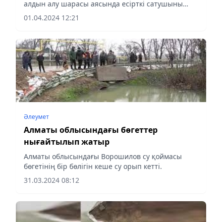
алдын алу шарасы аясында есірткі сатушыны
анықтап, заңсыз айналымнан үш келіге жуық
01.04.2024 12:21
мефедрон тәркіледі.
Әлеумет
Алматы облысындағы бөгеттер
нығайтылып жатыр
Алматы облысындағы Ворошилов су қоймасы
бөгетінің бір бөлігін кеше су орып кетті.
31.03.2024 08:12