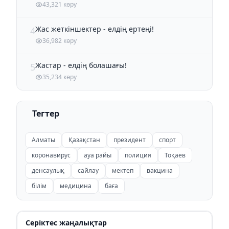
43,321 көру
Жас жеткіншектер - елдің ертеңі!
4
36,982 көру
Жастар - елдің болашағы!
5
35,234 көру
Тегтер
Алматы
Қазақстан
президент
спорт
коронавирус
ауа райы
полиция
Тоқаев
денсаулық
сайлау
мектеп
вакцина
білім
медицина
баға
Серіктес жаңалықтар