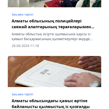
Заң мен тəртіп
Алматы облысының полицейлері
саяжай алаптарының төрағаларымен
профилактикалық әңгіме жүргізді
Алматы облыстық есірткі қылмысына қарсы іс-
қимыл басқармасының қызметкерлері өңірде
саяжай алаптарының төрағаларымен
26.04.2024 11:18
профилактикалық әңгімелер жүргізді, деп
хабарлайды Almaty-akshamy.kz...
Заң мен тəртіп
Алматы облысындағы қамыс өртіне
байланысты қылмыстық іс қозғалды