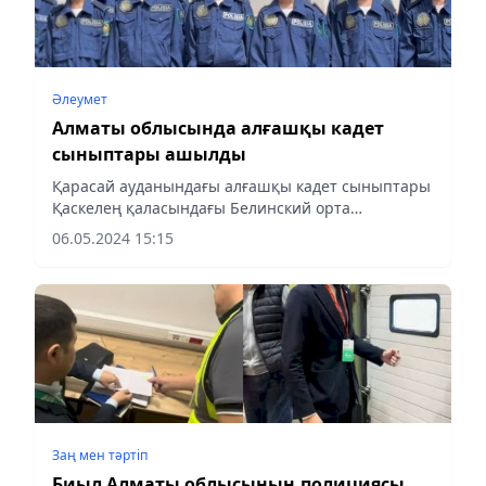
Әлеумет
Алматы облысында алғашқы кадет
сыныптары ашылды
Қарасай ауданындағы алғашқы кадет сыныптары
Қаскелең қаласындағы Белинский орта
мектебінде ашылды.
06.05.2024 15:15
Заң мен тəртіп
Биыл Алматы облысының полициясы