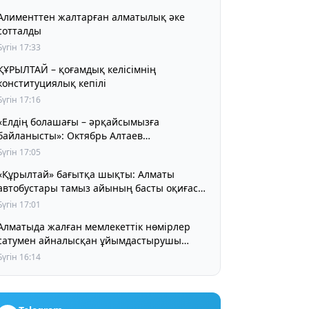
Алименттен жалтарған алматылық әке
сотталды
Бүгін 17:33
ҰРЫЛТАЙ – қоғамдық келісімнің
конституциялық кепілі
Бүгін 17:16
«Елдің болашағы – әрқайсымызға
байланысты»: Октябрь Алтаев
қазақстандықтарға маңызды үндеу жасады
Бүгін 17:05
«Құрылтай» бағытқа шықты: Алматы
автобустары тамыз айының басты оқиғасы
туралы айта бастады
Бүгін 17:01
Алматыда жалған мемлекеттік нөмірлер
сатумен айналысқан ұйымдастырушы
ұсталды
Бүгін 16:14