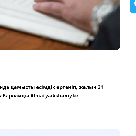
а қамысты өсімдік өртеніп, жалын 31
абарлайды Almaty-akshamy.kz.