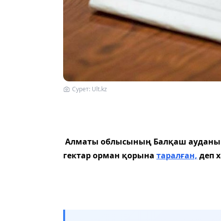
Сурет: Ult.kz
Алматы облысының Балқаш ауданынд
гектар орман қорына
таралған,
деп х