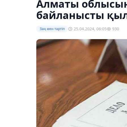
Алматы облысын
байланысты қыл
25.04.2024, 06:05
930
Заң мен тəртіп