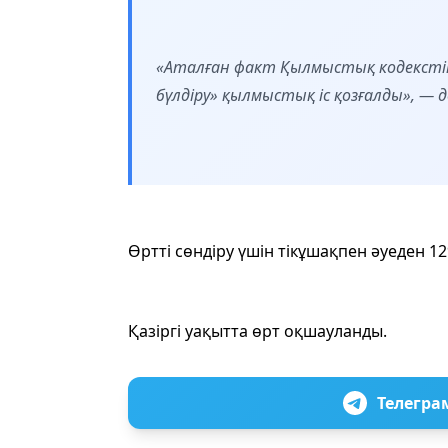
«Аталған факт Қылмыстық кодексті
бүлдіру» қылмыстық іс қозғалды», — 
Өртті сөндіру үшін тікұшақпен әуеден 12
Қазіргі уақытта өрт оқшауланды.
Телегра