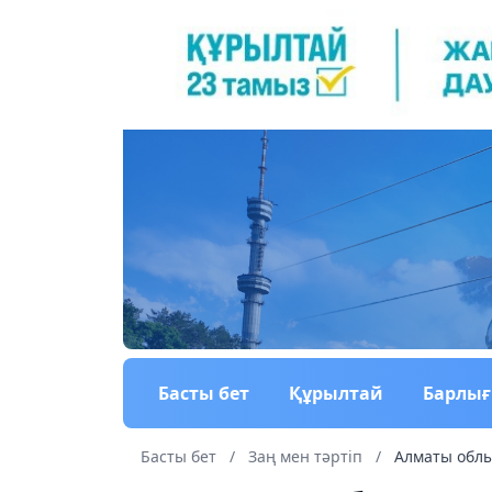
Басты бет
Құрылтай
Барлы
Басты бет
/
Заң мен тəртіп
/
Алматы облы