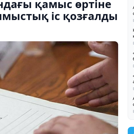
дағы қамыс өртіне
мыстық іс қозғалды
Қ