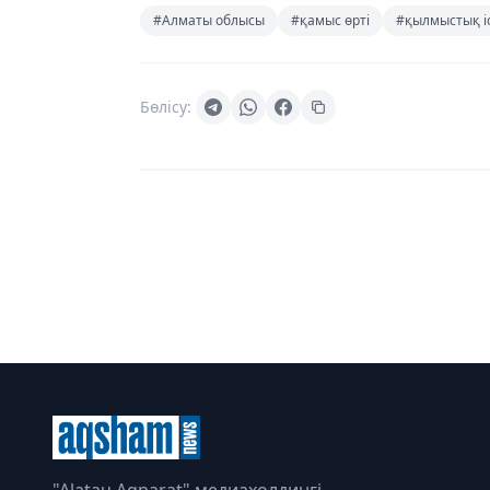
#Алматы облысы
#қамыс өрті
#қылмыстық і
Бөлісу: