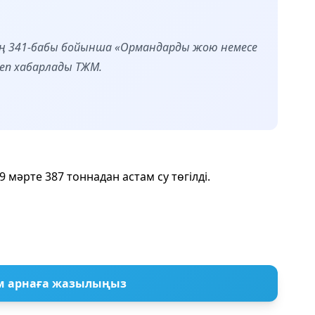
ң 341-бабы бойынша «Ормандарды жою немесе
деп хабарлады ТЖМ.
9 мәрте 387 тоннадан астам су төгілді.
м арнаға жазылыңыз