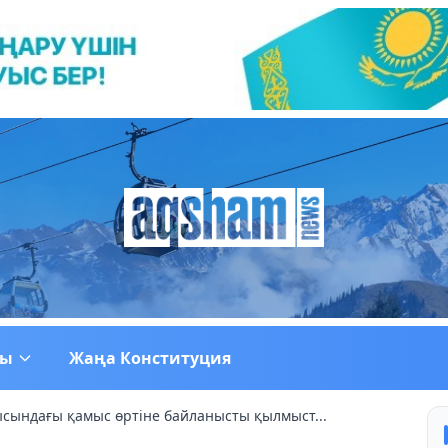
ғы
Жаңа Конституция
сындағы қамыс өртіне байланысты қылмыст...