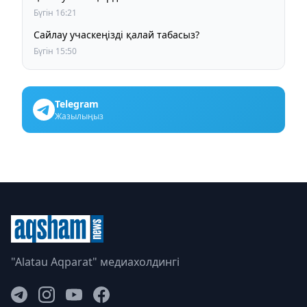
Бүгін 16:21
Сайлау учаскеңізді қалай табасыз?
Бүгін 15:50
Telegram
Жазылыңыз
"Alatau Aqparat" медиахолдингі