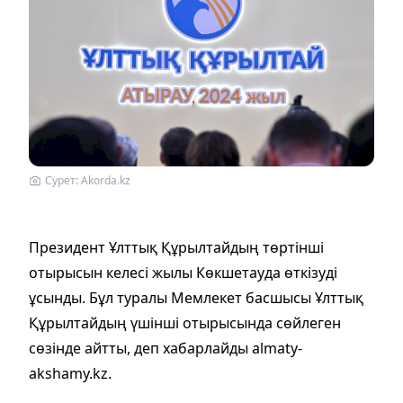
Сурет: Akorda.kz
Президент Ұлттық Құрылтайдың төртінші
отырысын келесі жылы Көкшетауда өткізуді
ұсынды. Бұл туралы Мемлекет басшысы Ұлттық
Құрылтайдың үшінші отырысында сөйлеген
сөзінде айтты, деп хабарлайды аlmaty-
akshamy.kz.