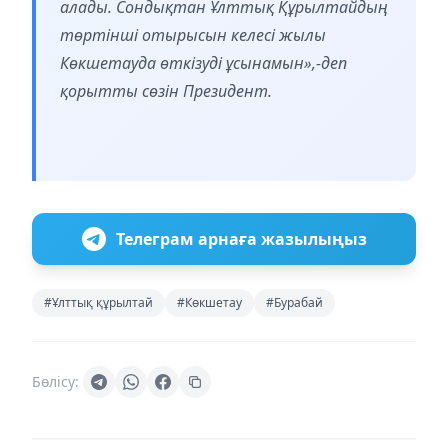
алады. Сондықтан Ұлттық Құрылтайдың
төртінші отырысын келесі жылы
Көкшетауда өткізуді ұсынамын»,-деп
қорытты сөзін Президент.
Телеграм арнаға жазылыңыз
#Ұлттық құрылтай
#Көкшетау
#Бурабай
Бөлісу: