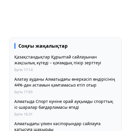
Соңғы жаңалықтар
Қазақстандықтар Құрылтай сайлауынан
жақсылық күтеді – қоғамдық пікір зерттеуі
Бүгін 17:14
Алатау ауданы Алматыдағы өнеркәсіп өндірісінің
44%-дан астамын қамтамасыз етіп отыр
Бүгін 17:05
Алматыда Спорт күніне орай ауқымды спорттық
іс-шаралар бағдарламасы өтеді
Бүгін 16:31
Алматыдағы үлкен кәсіпорындар сайлауға
қатысуға шақырды