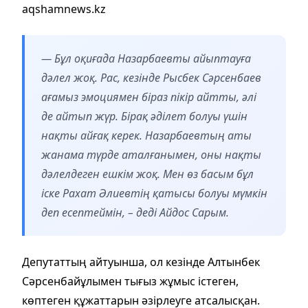
aqshamnews.kz
— Бұл оқиғада Назарбаевты айыптауға
дәлел жоқ. Рас, кезінде Рысбек Сәрсенбаев
ағамыз эмоциямен біраз пікір айтты, әлі
де айтып жүр. Бірақ әділет болуы үшін
нақты айғақ керек. Назарбаевтың аты
жанама түрде аталғанымен, оны нақты
дәлелдеген ешкім жоқ. Мен өз басым бұл
іске Рахат Әлиевтің қатысы болуы мүмкін
деп есептеймін, – деді Айдос Сарым.
Депутаттың айтуынша, ол кезінде Алтынбек
Сәрсенбайұлымен тығыз жұмыс істеген,
көптеген құжаттарын әзірлеуге атсалысқан.