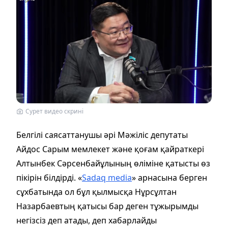
Сурет видео скрині
Белгілі саясаттанушы әрі Мәжіліс депутаты
Айдос Сарым мемлекет және қоғам қайраткері
Алтынбек Сәрсенбайұлының өліміне қатысты өз
пікірін білдірді. «
Sadaq media
» арнасына берген
сұхбатында ол бұл қылмысқа Нұрсұлтан
Назарбаевтың қатысы бар деген тұжырымды
негізсіз деп атады, деп хабарлайды