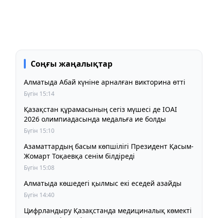
Соңғы жаңалықтар
Алматыда Абай күніне арналған викторина өтті
Бүгін 15:14
Қазақстан құрамасының сегіз мүшесі де IOAI
2026 олимпиадасында медальға ие болды
Бүгін 15:10
Азаматтардың басым көпшілігі Президент Қасым-
Жомарт Тоқаевқа сенім білдіреді
Бүгін 15:08
Алматыда көшедегі қылмыс екі еседей азайды
Бүгін 14:40
Цифрландыру Қазақстанда медициналық көмекті