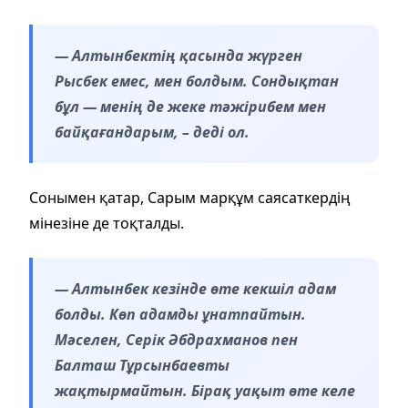
— Алтынбектің қасында жүрген
Рысбек емес, мен болдым. Сондықтан
бұл — менің де жеке тәжірибем мен
байқағандарым, – деді ол.
Сонымен қатар, Сарым марқұм саясаткердің
мінезіне де тоқталды.
— Алтынбек кезінде өте кекшіл адам
болды. Көп адамды ұнатпайтын.
Мәселен, Серік Әбдрахманов пен
Балташ Тұрсынбаевты
жақтырмайтын. Бірақ уақыт өте келе