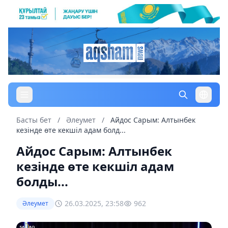
Басты бет
/
Әлеумет
/
Айдос Сарым: Алтынбек
кезінде өте кекшіл адам болд...
Айдос Сарым: Алтынбек
кезінде өте кекшіл адам
болды...
26.03.2025, 23:58
962
Әлеумет