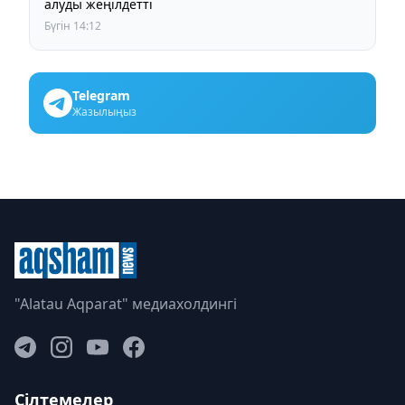
алуды жеңілдетті
Бүгін 14:12
Telegram
Жазылыңыз
"Alatau Aqparat" медиахолдингі
Сілтемелер