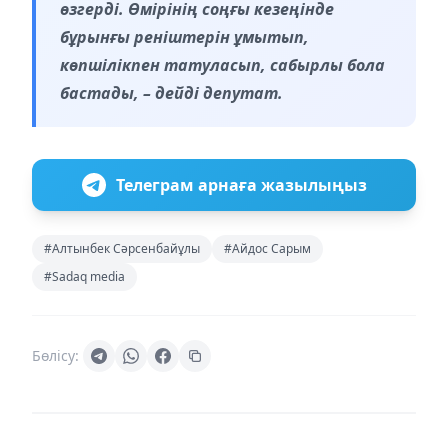
өзгерді. Өмірінің соңғы кезеңінде
бұрынғы реніштерін ұмытып,
көпшілікпен татуласып, сабырлы бола
бастады, – дейді депутат.
Телеграм арнаға жазылыңыз
#Алтынбек Сәрсенбайұлы
#Айдос Сарым
#Sadaq media
Бөлісу: