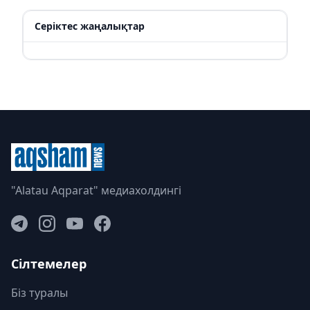
Серіктес жаңалықтар
"Alatau Aqparat" медиахолдингі
Сілтемелер
Біз туралы