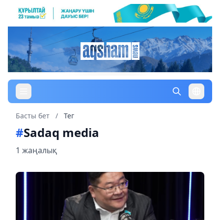
Басты бет
/
Тег
#
Sadaq media
1 жаңалық