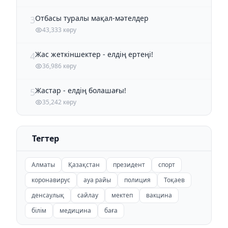
Отбасы туралы мақал-мәтелдер
3
43,333 көру
Жас жеткіншектер - елдің ертеңі!
4
36,986 көру
Жастар - елдің болашағы!
5
35,242 көру
Тегтер
Алматы
Қазақстан
президент
спорт
коронавирус
ауа райы
полиция
Тоқаев
денсаулық
сайлау
мектеп
вакцина
білім
медицина
баға