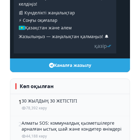
келдіңіз!
📰 Күнделікті жаңалықтар
⚡️ Соңғы оқиғалар
Қазақстан және әлем
Жазылыңыз — жаңалықтан қалмаңыз! 🔔
қазір
Каналға жазылу
Көп оқылған
30 ЖЫЛДЫҢ 30 ЖЕТІСТІГІ
1
78,392 көру
Алматы SOS: коммуналдық қызметшілерге
2
арналған ыстық шай және кондитер өнімдері
44,188 көру