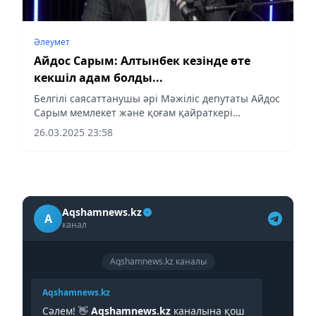
Әлеумет
Айдос Сарым: Алтынбек кезінде өте
кекшіл адам болды...
Белгілі саясаттанушы әрі Мәжіліс депутаты Айдос
Сарым мемлекет және қоғам қайраткері
Алтынбек Сәрсенбайұлының өліміне қатысты өз
26.03.2025 23:58
пікірін білдірді. «Sadaq media» арнасына берген
сұхбатында ол бұл...
Aqshamnews.kz
A
канал
Aqshamnews.kz каналы
Aqshamnews.kz
Сәлем! 👋
Aqshamnews.kz
каналына қош