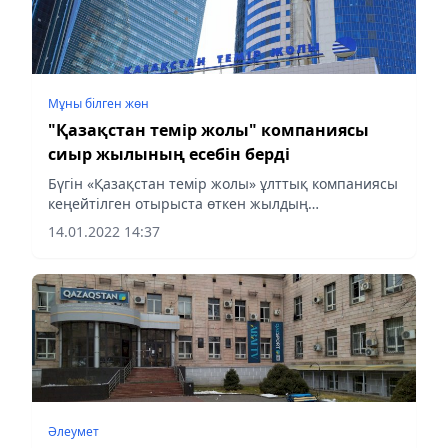
Мұны білген жөн
"Қазақстан темір жолы" компаниясы
сиыр жылының есебін берді
Бүгін «Қазақстан темір жолы» ұлттық компаниясы
кеңейтілген отырыста өткен жылдың
қорытындысын шығарды
14.01.2022 14:37
Әлеумет