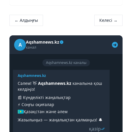
мәлімет берді, деп хабарлайды Аlmaty-akshamy.kz
ҚазАқпаратқа сілтеме жасап.
← Алдыңғы
Келесі →
Aqshamnews.kz
A
канал
Aqshamnews.kz каналы
Aqshamnews.kz
Сәлем! 👋
Aqshamnews.kz
каналына қош
келдіңіз!
📰 Күнделікті жаңалықтар
⚡️ Соңғы оқиғалар
Қазақстан және әлем
Жазылыңыз — жаңалықтан қалмаңыз! 🔔
қазір