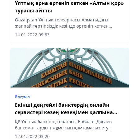
Ұлттық арна өртеніп кеткен «Алтын қор»
туралы айтты
Qazaqstan Ұлттық телеарнасы Алматыдағы
жаппай тәртіпсіздік кезінде өртеніп кеткен
«Алтын қоры» туралы түсіндірме жасады, деп
14.01.2022 09:33
хабарлайды Аlmaty-akshamy.kz теларнаның
баспасөз қызметіне сілтеме...
Әлеумет
Екінші деңгейлі банктердің онлайн
сервистері кезең-кезеңімен қалпына
келтірілді
ҚР Ұлттық банкінің төрағасы Ерболат Досаев
банкоматтардың жұмысын қамтамасыз ету
бойынша атқарылып жатқан жұмыстар туралы
12.01.2022 03:20