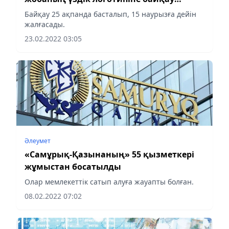
жариялады
Байқау 25 ақпанда басталып, 15 наурызға дейін
жалғасады.
23.02.2022 03:05
Әлеумет
«Самұрық-Қазынаның» 55 қызметкері
жұмыстан босатылды
Олар мемлекеттік сатып алуға жауапты болған.
08.02.2022 07:02