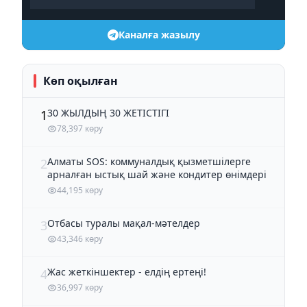
Каналға жазылу
Көп оқылған
30 ЖЫЛДЫҢ 30 ЖЕТІСТІГІ
1
78,397 көру
Алматы SOS: коммуналдық қызметшілерге
2
арналған ыстық шай және кондитер өнімдері
44,195 көру
Отбасы туралы мақал-мәтелдер
3
43,346 көру
Жас жеткіншектер - елдің ертеңі!
4
36,997 көру