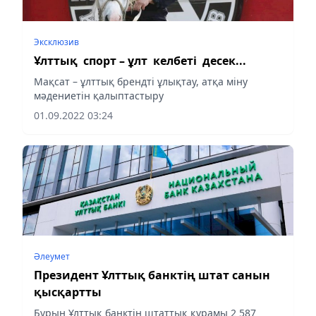
Эксклюзив
Ұлттық спорт – ұлт келбеті десек...
Мақсат – ұлттық брендті ұлықтау, атқа міну
мәдениетін қалыптастыру
01.09.2022 03:24
Әлеумет
Президент Ұлттық банктің штат санын
қысқартты
Бұрын Ұлттық банктің штаттық құрамы 2 587