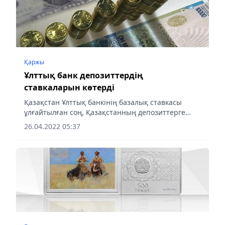
Қаржы
Ұлттық банк депозиттердің
ставкаларын көтерді
Қазақстан Ұлттық банкінің базалық ставкасы
ұлғайтылған соң, Қазақстанның депозиттерге
кепілдік беру қоры мерзімсіз және қысқа мерзімді
26.04.2022 05:37
депозиттер бойынша 2022 жылдың сәуірі мен
мамырына ұсынатын...