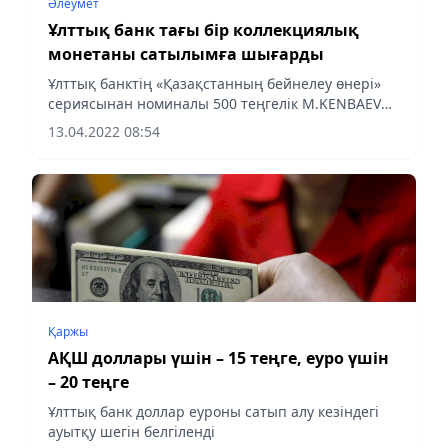
Әлеумет
Ұлттық банк тағы бір коллекциялық
монетаны сатылымға шығарды
Ұлттық банктің «Қазақстанның бейнелеу өнері»
сериясынан номиналы 500 теңгелік M.KENBAEV
ÁŃGIME коллекциялық монеталары биылғы 14
13.04.2022 08:54
сәуірден бастап сатылымға шығады, деп
хабарлайды Аlmaty-akshamy.kz...
Қаржы
АҚШ доллары үшін – 15 теңге, еуро үшін
– 20 теңге
Ұлттық банк доллар еуроны сатып алу кезіндегі
ауытқу шегін белгіленді