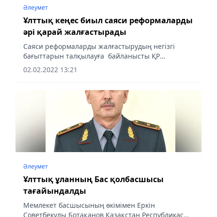
Әлеумет
Ұлттық кеңес биыл саяси реформаларды
әрі қарай жалғастырады
Саяси реформаларды жалғастырудың негізгі
бағыттарын талқылауға байланысты ҚР
Мемлекеттік хатшысы Ерлан Қариннің
02.02.2022 13:21
қатысуымен Ұлттық қоғамдық сенім кеңесі
мүшелерінің жұмыс кездесуі өтті, деп...
Әлеумет
Ұлттық ұланның Бас қолбасшысы
тағайындалды
Мемлекет басшысының өкімімен Еркін
Советбекұлы Ботақанов Қазақстан Республикасы