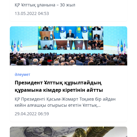
ҚР Ұлттық ұланына – 30 жыл
13.05.2022 04:53
Әлеумет
Президент Ұлттық құрылтайдың
құрамына кімдер кіретінін айтты
ҚР Президенті Қасым-Жомарт Тоқаев бір айдан
кейін алғашқы отырысы өтетін Ұлттық
құрылтайдың құрамына кімдер кіретінін айтты,
29.04.2022 06:59
деп хабарлайды Аlmaty-akshamy.kz ҚазАқпаратқа
сілтеме жасап.