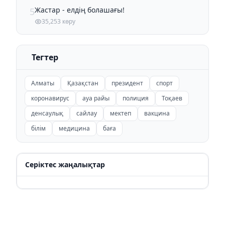
Жастар - елдің болашағы!
5
35,253 көру
Тегтер
Алматы
Қазақстан
президент
спорт
коронавирус
ауа райы
полиция
Тоқаев
денсаулық
сайлау
мектеп
вакцина
білім
медицина
баға
Серіктес жаңалықтар