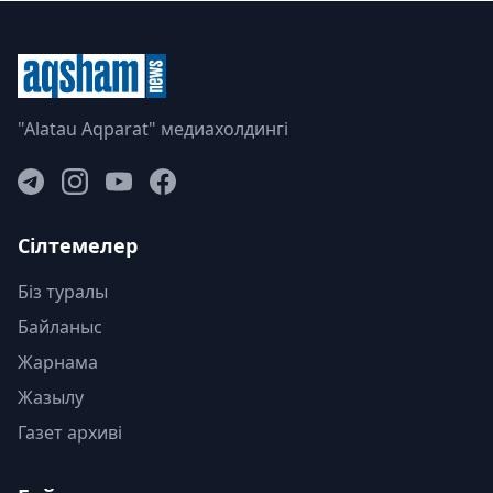
"Alatau Aqparat" медиахолдингі
Сілтемелер
Біз туралы
Байланыс
Жарнама
Жазылу
Газет архиві