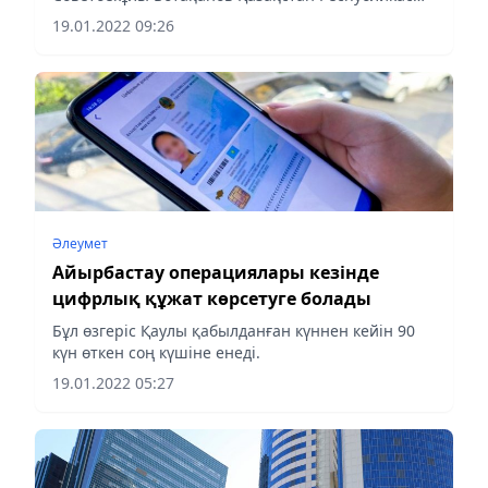
Ішкі істер министрінің орынбасары – Ұлттық
19.01.2022 09:26
ұланның Бас қолбасшысы лауазымына
тағайындалды, деп хабарлайды Ақорда.
Әлеумет
Айырбастау операциялары кезінде
цифрлық құжат көрсетуге болады
Бұл өзгеріс Қаулы қабылданған күннен кейін 90
күн өткен соң күшіне енеді.
19.01.2022 05:27