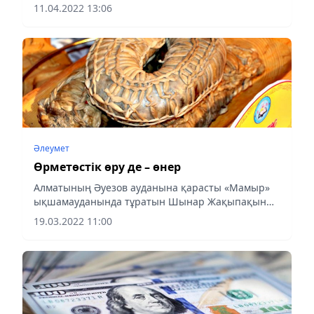
11.04.2022 13:06
Әлеумет
Өрметөстік өру де – өнер
Алматының Әуезов ауданына қарасты «Мамыр»
ықшамауданында тұратын Шынар Жақыпақын
қазақтың ұлттық тағамдарының бірі –
19.03.2022 11:00
өрметөстікті дайындаудың хас шебері.