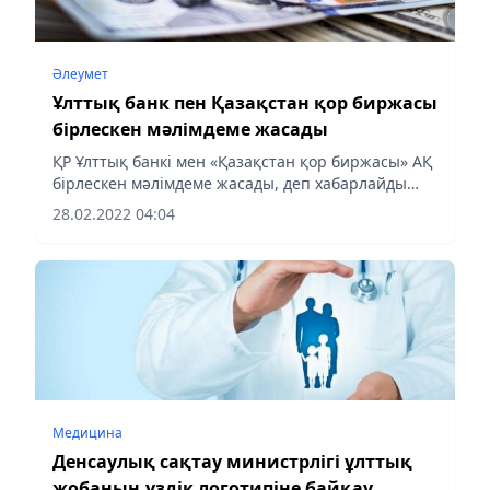
Әлеумет
Ұлттық банк пен Қазақстан қор биржасы
бірлескен мәлімдеме жасады
ҚР Ұлттық банкі мен «Қазақстан қор биржасы» АҚ
бірлескен мәлімдеме жасады, деп хабарлайды
Аlmaty-akshamy.kz
28.02.2022 04:04
Медицина
Денсаулық сақтау министрлігі ұлттық
жобаның үздік логотипіне байқау