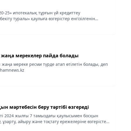
20-25» ипотекалық тұрғын үй кредиттеу
екіту туралы» қаулыға өзгерістер енгізілгенін
 хабарлайды aqshamnews.kz.
 жаңа мерекелер пайда болады
ш жаңа мереке ресми түрде атап өтілетін болады, деп
shamnews.kz
қын мәртебесін беру тәртібі өзгереді
еті 2024 жылғы 7 тамыздағы қаулысымен босқын
, ұзарту, айыру және тоқтату ережелеріне өзгерістер
барлайды aqshamnews.kz Жаңа түзетулерге сәйкес,