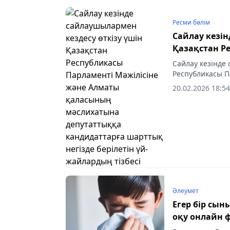
Ресми бөлім
Сайлау кезін
Қазақстан Р
Алматы қал
Сайлау кезінде
кандидаттарғ
Республикасы П
мәслихатына де
жайлардың т
20.02.2026 18:54
үй-жайлардың т
Әлеумет
Егер бір сы
оқу онлайн