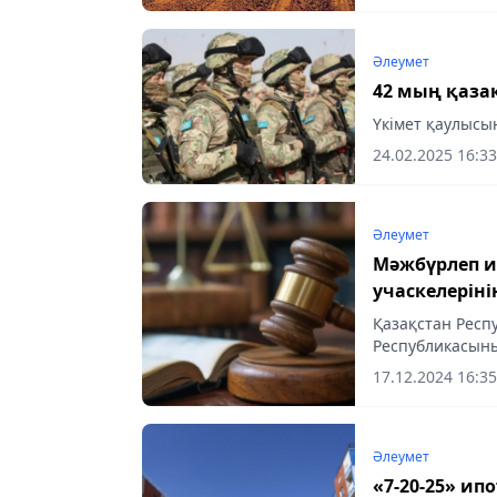
Әлеумет
42 мың қаза
Үкімет қаулысы
24.02.2025 16:33
Әлеумет
Мәжбүрлеп и
учаскелерінің
Қазақстан Респ
Республикасыны
«Алматы қаласы
17.12.2024 16:35
мемлекеттік...
Әлеумет
«7-20-25» ип