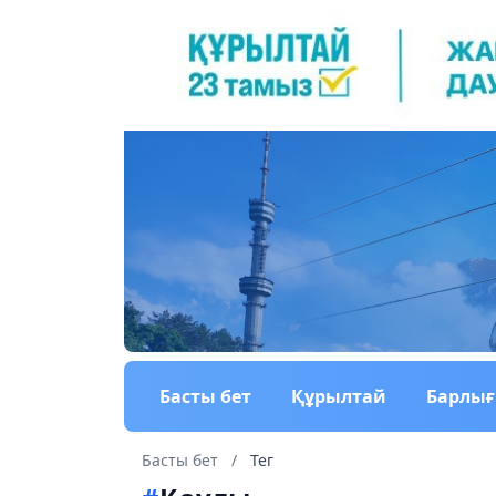
Басты бет
Құрылтай
Барлы
Басты бет
/
Тег