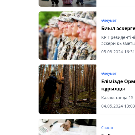
босқын...
Әлеумет
Биыл әскерг
ҚР Президентін
әскери қызметш
– маусым және 
05.08.2024 16:31
әскери...
Әлеумет
Елімізде Орман қорын күзету және қорғау қызметі
құрылды
Қазақстанда 15
04.05.2024 13:03
Саясат