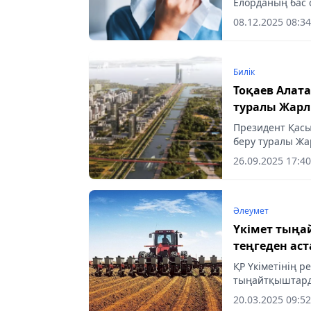
Елорданың бас 
08.12.2025 08:34
Билік
Тоқаев Алат
туралы Жарл
Президент Қасы
беру туралы Жа
тілшісі.
26.09.2025 17:40
Әлеумет
Үкімет тыңа
теңгеден аст
ҚР Үкіметінің 
тыңайтқыштарды
бөлінді. Премье
20.03.2025 09:52
деп хабарлайды.