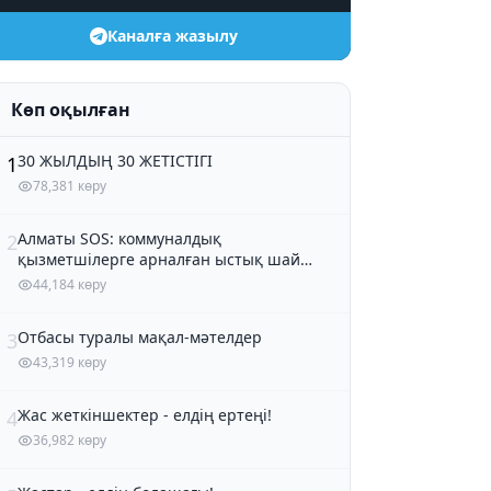
Каналға жазылу
Көп оқылған
30 ЖЫЛДЫҢ 30 ЖЕТІСТІГІ
1
78,381 көру
Алматы SOS: коммуналдық
2
қызметшілерге арналған ыстық шай
және кондитер өнімдері
44,184 көру
Отбасы туралы мақал-мәтелдер
3
43,319 көру
Жас жеткіншектер - елдің ертеңі!
4
36,982 көру