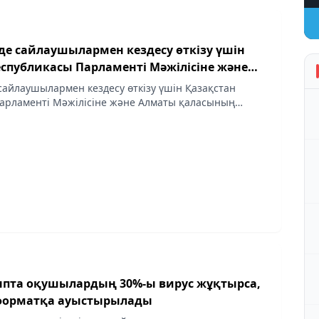
де сайлаушылармен кездесу өткізу үшін
еспубликасы Парламенті Мәжілісіне және
асының мәслихатына депутаттыққа
 сайлаушылармен кездесу өткізу үшін Қазақстан
а шарттық негізде берілетін үй-
арламенті Мәжілісіне және Алматы қаласының
путаттыққа кандидаттарға шарттық негізде берілетін
ізбесі
ізбесі
ныпта оқушылардың 30%-ы вирус жұқтырса,
 форматқа ауыстырылады