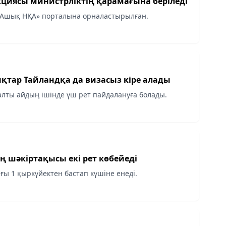
кциясы министрліктің қарамағына беріледі
«Ашық НҚА» порталына орналастырылған.
қтар Тайландқа да визасыз кіре алады
 алты айдың ішінде үш рет пайдалануға болады.
ң шәкіртақысы екі рет көбейеді
ғы 1 қыркүйектен бастап күшіне енеді.