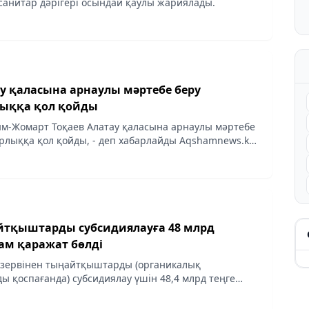
санитар дәрігері осындай қаулы жариялады.
ау қаласына арнаулы мәртебе беру
ыққа қол қойды
м-Жомарт Тоқаев Алатау қаласына арнаулы мәртебе
рлыққа қол қойды, - деп хабарлайды Аqshamnews.kz
йтқыштарды субсидиялауға 48 млрд
ам қаражат бөлді
резервінен тыңайтқыштарды (органикалық
 қоспағанда) субсидиялау үшін 48,4 млрд теңге
р-министр Олжас Бектенов тиісті қаулыға қол қойды,
..