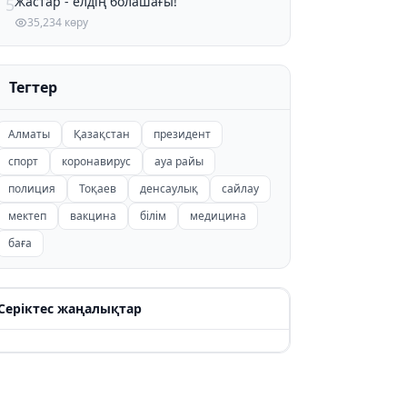
Жастар - елдің болашағы!
5
35,234 көру
Тегтер
Алматы
Қазақстан
президент
спорт
коронавирус
ауа райы
полиция
Тоқаев
денсаулық
сайлау
мектеп
вакцина
білім
медицина
баға
Серіктес жаңалықтар