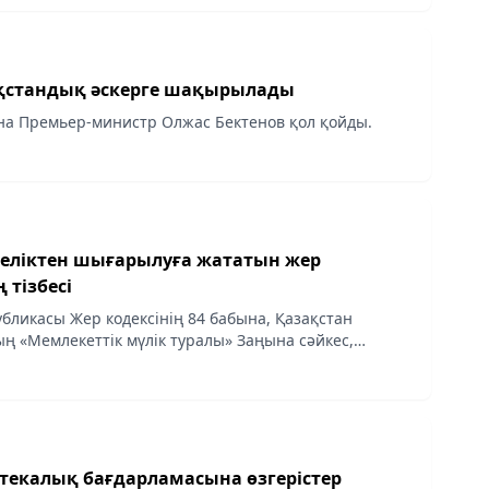
қстандық әскерге шақырылады
на Премьер-министр Олжас Бектенов қол қойды.
еліктен шығарылуға жататын жер
 тізбесі
убликасы Жер кодексінің 84 бабына, Қазақстан
ң «Мемлекеттік мүлік туралы» Заңына сәйкес,
 Наурызбай ауданы әкімінің аппараты» коммуналдық
отекалық бағдарламасына өзгерістер