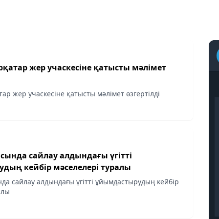
рқатар жер учаскесіне қатысты мәлімет
ар жер учаскесіне қатысты мәлімет өзгертілді
нда сайлау алдындағы үгітті
дың кейбір мәселелері туралы
лдындағы үгітті ұйымдастырудың кейбір
алы