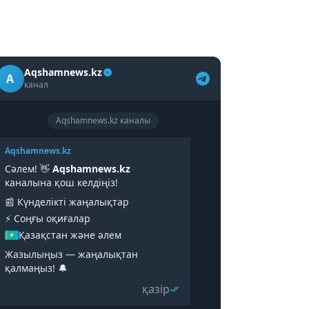
Aqshamnews.kz
A
канал
Aqshamnews.kz каналы
Aqshamnews.kz
Сәлем! 👋
Aqshamnews.kz
каналына қош келдіңіз!
📰 Күнделікті жаңалықтар
⚡️ Соңғы оқиғалар
Қазақстан және әлем
Жазылыңыз — жаңалықтан
қалмаңыз! 🔔
қазір