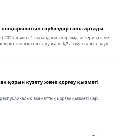
е шақырылатын сарбаздар саны артады
ің 2024 жылғы 1 ақпандағы «мерзімді әскери қызмет
ілерін запасқа шығару және ҚР азаматтарын наурыз
қыркүйек – желтоқсан айларында кезекті мерзімді
 республикалық азаматтық қорғау қызметі бар.