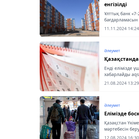
енгізілді
Ұлттық банк «7-
бағдарламасын б
мәлімдеді, деп
11.11.2024 14:24
Әлеумет
Қазақстанда
Енді елімізде ү
хабарлайды aq
21.08.2024 13:29
Әлеумет
Елімізде бос
Қазақстан Үкім
мәртебесін беру
енгізді, деп ха
12.08.2024 16:30