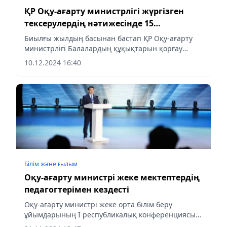
ҚР Оқу-ағарту министрлігі жүргізген
тексерулердің нәтижесінде 15
лауазымды тұлға әкімшілік
Биылғы жылдың басынан бастап ҚР Оқу-ағарту
жауапкершілікке тартылды
министрлігі Балалардың құқықтарын қорғау
комитеті 242 білім беру ұйымына тексеру жүргізді,
10.12.2024 16:40
оның ішінде 108 тексеру жергілікті жерлерге бару
арқылы жүзеге...
Білім және ғылым
Оқу-ағарту министрі жеке мектептердің
педагогтерімен кездесті
Оқу-ағарту министрі жеке орта білім беру
ұйымдарының І республикалық конференциясы
алаңында педагогикалық ұжымдармен, жеке