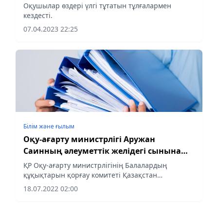
Оқушылар өздері үлгі тұтатын тұлғалармен
кездесті.
07.04.2023 22:25
Білім және ғылым
Оқу-ағарту министрлігі Аружан
Саинның әлеуметтік желідегі сынына
жауап берді
ҚР Оқу-ағарту министрлігінің Балалардың
құқықтарын қорғау комитеті Қазақстан
Республикасындағы Бала құқықтары жөніндегі
18.07.2022 02:00
уәкіл Аружан Саинның әлеуметтік желідегі
сынына жауап берді, деп хабарлайды...