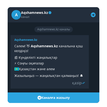
Aqshamnews.kz
A
канал
Aqshamnews.kz каналы
Aqshamnews.kz
Сәлем! 👋
Aqshamnews.kz
каналына қош
келдіңіз!
📰 Күнделікті жаңалықтар
⚡️ Соңғы оқиғалар
Қазақстан және әлем
Жазылыңыз — жаңалықтан қалмаңыз! 🔔
қазір
Каналға жазылу