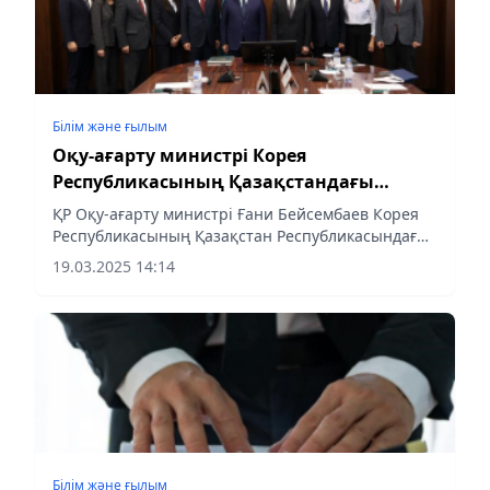
Білім және ғылым
Оқу-ағарту министрі Корея
Республикасының Қазақстандағы
елшісімен кездесті
ҚР Оқу-ағарту министрі Ғани Бейсембаев Корея
Республикасының Қазақстан Республикасындағы
Төтенше және Өкілетті Елшісі Чжо Тэ-икпен
19.03.2025 14:14
кездесті.
Білім және ғылым