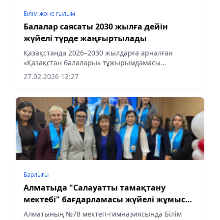
Білім және ғылым
Балалар саясаты 2030 жылға дейін
жүйелі түрде жаңғыртылады
Қазақстанда 2026–2030 жылдарға арналған
«Қазақстан балалары» тұжырымдамасы
қабылданып, балалардың құқықтарын қорғау,
27.02.2026 12:27
денсаулығы мен білім алуын қамтамасыз ету,
әлеуметтік қолдауды күшейту және мектепке
дейінгі білім беру сапасын жақсарту бағытындағы
шаралар жүйеленді.
Барлығы
Алматыда "Салауатты тамақтану
мектебі" бағдарламасы жүйелі жұмыс
істеп жатыр
Алматының №78 мектеп-гимназиясында Білім