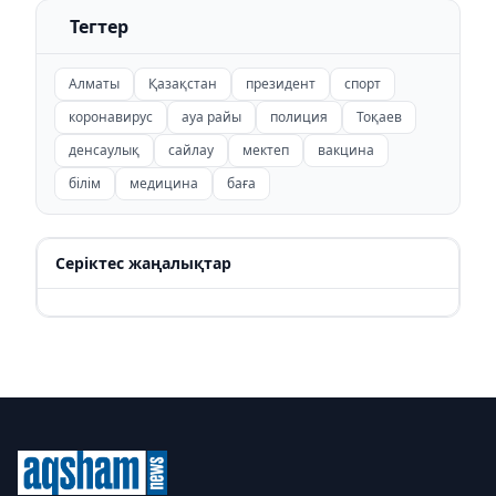
Тегтер
Алматы
Қазақстан
президент
спорт
коронавирус
ауа райы
полиция
Тоқаев
денсаулық
сайлау
мектеп
вакцина
білім
медицина
баға
Серіктес жаңалықтар