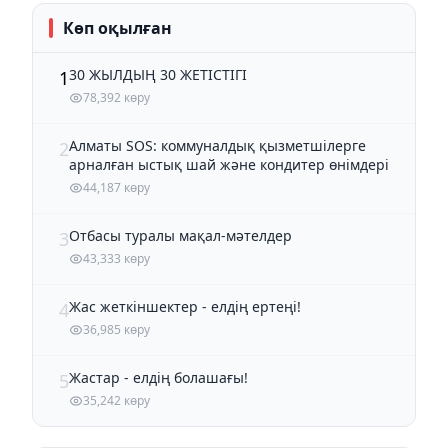
Көп оқылған
30 ЖЫЛДЫҢ 30 ЖЕТІСТІГІ
1
78,392 көру
Алматы SOS: коммуналдық қызметшілерге
2
арналған ыстық шай және кондитер өнімдері
44,187 көру
Отбасы туралы мақал-мәтелдер
3
43,333 көру
Жас жеткіншектер - елдің ертеңі!
4
36,985 көру
Жастар - елдің болашағы!
5
35,242 көру