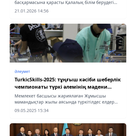
басқармасына қарасты Қалалық білім берудегі
жаңа технологиялардың ғылыми-әдістемелік
21.01.2026 14:56
орталығының қолдауымен «Саламатты мектеп»
ұлттық жобасы аясында...
Әлеумет
TurkicSkills-2025: тұңғыш кәсіби шеберлік
чемпионаты түркі әлемінің мәдени
астанасы Ақтауда өтеді
Мемлекет басшысы жариялаған Жұмысшы
мамандықтар жылы аясында түркітілдес елдер
арасындағы тұңғыш TurkicSkills кәсіби шеберлік
09.05.2025 15:34
чемпионаты 2025 жылдың күзінде ресми түрде
түркі әлемінің мәдени...