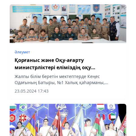
Әлеумет
Қорғаныс және Оқу-ағарту
министрліктері еліміздің оқу
орындарында бірыңғай сағат
Жалпы білім беретін мектептерде Кеңес
ұйымдастырды
Одағының Батыры, №1 Халық қаһарманы,
тәуелсіз Қазақстанның тұңғыш Қорғаныс
23.05.2024 17:43
министрі армия генералы Сағадат
Нұрмағамбетовтың ғасырлық мерейтойын
мерекелеуге...