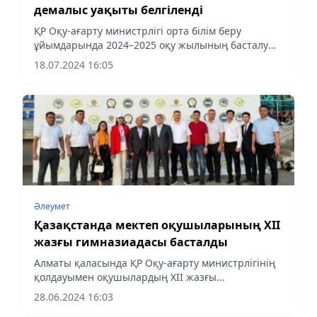
демалыс уақыты белгіленді
ҚР Оқу-ағарту министрлігі орта білім беру
ұйымдарында 2024–2025 оқу жылының басталу
мерзімін, ұзақтығын және каникул кезеңдерін
18.07.2024 16:05
бекітті.
Әлеумет
Қазақстанда мектеп оқушыларының XII
жазғы гимназиадасы басталды
Алматы қаласында ҚР Оқу-ағарту министрлігінің
қолдауымен оқушылардың XII жазғы
гимназиадасының ашылу салтанаты өтті.
28.06.2024 16:03