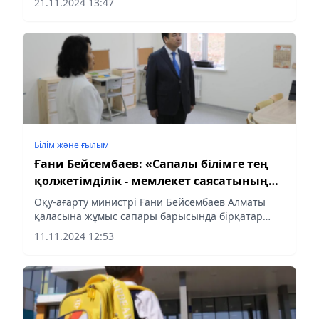
21.11.2024 13:47
мектептер қауымдастығының басшыларымен
және өкілдерімен кездесті.
Білім және ғылым
Ғани Бейсембаев: «Сапалы білімге тең
қолжетімділік - мемлекет саясатының
басым бағыты»
Оқу-ағарту министрі Ғани Бейсембаев Алматы
қаласына жұмыс сапары барысында бірқатар
білім беру ұйымдарын аралап, педагогикалық
11.11.2024 12:53
қауымдастықпен, оқушылармен, білім саласының
ардагерлерімен және...