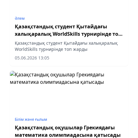
Әлем
Қазақстандық студент Қытайдағы
халықаралық WorldSkills турнирінде топ
жарды
Қазақстандық студент Қытайдағы халықаралық
WorldSkills турнирінде топ жарды
05.06.2026 13:05
Білім және ғылым
Қазақстандық оқушылар Грекиядағы
математика олимпиадасына қатысады