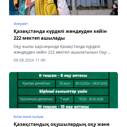
Әлеумет
Қазақстанда күрделі жөндеуден кейін
222 мектеп ашылады
Оқу жылы қарсаңында Қазақстанда күрделі
жөндеуден кейін 222 мектеп ашылатынын Оқу-
ағарту министрлігі мәлім етті, деп хабарлайды
06.08.2024 11:40
aqshamnews.kz.
Білім және ғылым
Қазақстандық оқушылардың оқу және