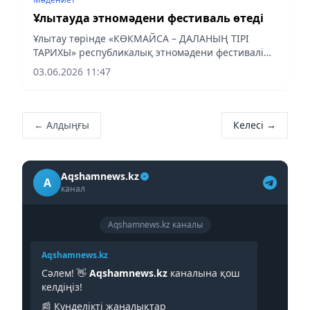
Ұлытауда этномәдени фестиваль өтеді
Ұлытау төрінде «КӨКМАЙСА – ДАЛАНЫҢ ТІРІ
ТАРИХЫ» республикалық этномәдени фестивалі
өтеді
03.06.2026 11:47
← Алдыңғы
Келесі →
Aqshamnews.kz
A
канал
Aqshamnews.kz каналы
Aqshamnews.kz
Сәлем! 👋
Aqshamnews.kz
каналына қош
келдіңіз!
📰 Күнделікті жаңалықтар