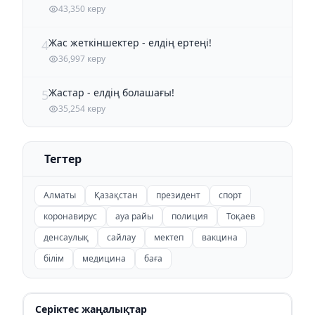
43,350 көру
Жас жеткіншектер - елдің ертеңі!
4
36,997 көру
Жастар - елдің болашағы!
5
35,254 көру
Тегтер
Алматы
Қазақстан
президент
спорт
коронавирус
ауа райы
полиция
Тоқаев
денсаулық
сайлау
мектеп
вакцина
білім
медицина
баға
Серіктес жаңалықтар