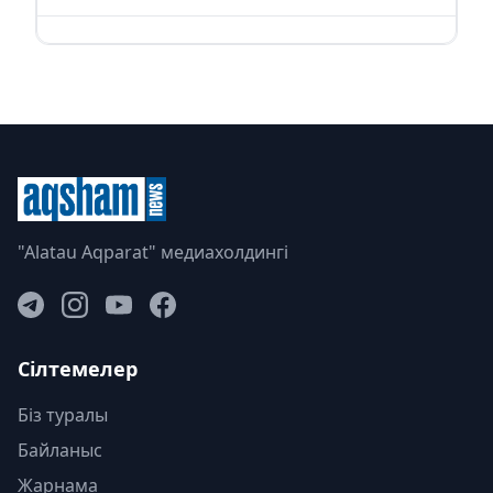
"Alatau Aqparat" медиахолдингі
Сілтемелер
Біз туралы
Байланыс
Жарнама