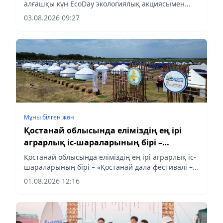
алғашқы күн EcoDay экологиялық акциясымен
өтті
03.08.2026 09:27
Мұны білген жөн
Қостанай облысында еліміздің ең ірі
аграрлық іс-шараларының бірі –
«Қостанай дала фестивалі – 2026» өтіп
Қостанай облысында еліміздің ең ірі аграрлық іс-
жатыр
шараларының бірі – «Қостанай дала фестивалі –
2026» өтіп жатыр
01.08.2026 12:16