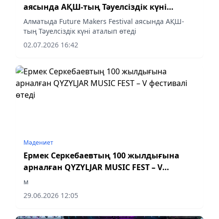
аясында АҚШ-тың Тәуелсіздік күні
аталып өтеді
Алматыда Future Makers Festival аясында АҚШ-
тың Тәуелсіздік күні аталып өтеді
02.07.2026 16:42
Мәдениет
Ермек Серкебаевтың 100 жылдығына
арналған QYZYLJAR MUSIC FEST – V
фестивалі өтеді
м
29.06.2026 12:05