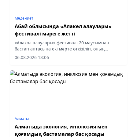
Мәдениет
Абай облысында «Алакөл алаулары»
фестивалі мәреге жетті
«Алакөл алаулары» фестивалі 20 маусымнан
бастап аптасына екі мәрте өткізіліп, оның
аясында 15 ауқымды концерттік бағдарлама
06.08.2026 13:06
ұйымдастырылды, деп хабарлайды
aqshamnews.kz тілшісі.
Алматы
Алматыда экология, инклюзия мен
қоғамдық бастамалар бас қосады