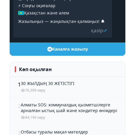
⚡️ Соңғы оқиғалар
Қазақстан және әлем
Жазылыңыз — жаңалықтан қалмаңыз! 🔔
қазір
Каналға жазылу
Көп оқылған
30 ЖЫЛДЫҢ 30 ЖЕТІСТІГІ
1
78,399 көру
Алматы SOS: коммуналдық қызметшілерге
2
арналған ыстық шай және кондитер өнімдері
44,196 көру
Отбасы туралы мақал-мәтелдер
3