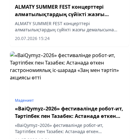
ALMATY SUMMER FEST концерттері
алматылықтардың сүйікті жазғы
демалысына айналды
ALMATY SUMMER FEST концерттері
алматылықтардың сүйікті жазғы демалысына
айналды
20.07.2026 15:24
Мәдениет
«BaiQymyz–2026» фестивалінде робот-ит,
Тәртіпбек пен Тазабек: Астанада өткен
гастрономиялық іс-шарада «Заң мен
«BaiQymyz–2026» фестивалінде робот-ит,
тәртіп» акциясы өтті
Тәртіпбек пен Тазабек: Астанада өткен
гастрономиялық іс-шарада «Заң мен тәртіп»