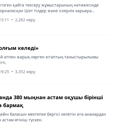
гізген қайта тексеру жұмыстарының нәтижесінде
орналасқан Шет тілдер және іскерлік карьера
ті лицензиясынан айырылу алдында тұр.
15:11
•
2,262 көру
олғым келеді»
ай атпен жарық көрген кітаптың таныстырылымы
тті.
19:25
•
3,352 көру
анда 380 мыңнан астам оқушы бірінші
а бармақ
дейін баласын мектепке бергісі келетін ата-аналардан
 астам өтініш түскен.