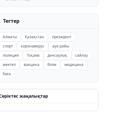
Тегтер
Алматы
Қазақстан
президент
спорт
коронавирус
ауа райы
полиция
Тоқаев
денсаулық
сайлау
мектеп
вакцина
білім
медицина
баға
Серіктес жаңалықтар