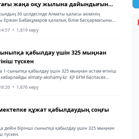
тағы жаңа оқу жылына дайындығын
ылдың 30 шілдесінде Алматы қаласы әкімінің
ы Ержан Бабақұмаров қалалық білім басқармасының
әззат Жылқыбаевамен бірге жұмыс сапары
14:57
•
1,819 көру
білім беру инфрақұрылымының...
 сыныпқа қабылдау үшін 325 мыңнан
ініш түскен
а 1-сыныпқа қабылдау үшін 325 мыңнан астам өтініш
п хабарлайды almaty-akshamy.kz ҚР БҒМ баспасөз
сілтеме жасап.
18:20
•
1,876 көру
ұжат қабылдаудың соңғы
а дейін бірінші сыныпқа қабылдау үшін 325 мыңнан
ш түскен.