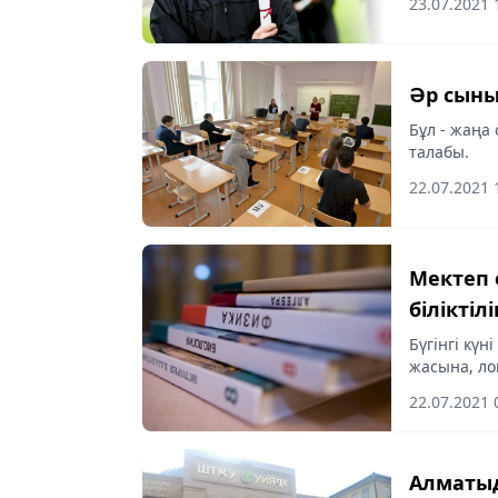
23.07.2021 
Әр сыны
Бұл - жаңа
талабы.
22.07.2021 
Мектеп
біліктіл
Бүгінгі кү
жасына, ло
жүр.
22.07.2021 
Алматыд