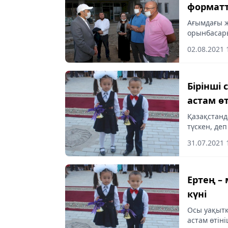
формат
тексерді
Ағымдағы ж
орынбасар
басшысы Л
02.08.2021 
барысында 
Бірінші
астам өт
Қазақстанд
түскен, де
қызметіне 
31.07.2021 
Ертең – мектепке қ
күні
Осы уақытқ
астам өтіні