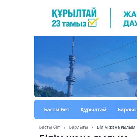
Басты бет
Құрылтай
Барлы
Басты бет
/
Барлығы
/
Білім және ғылым