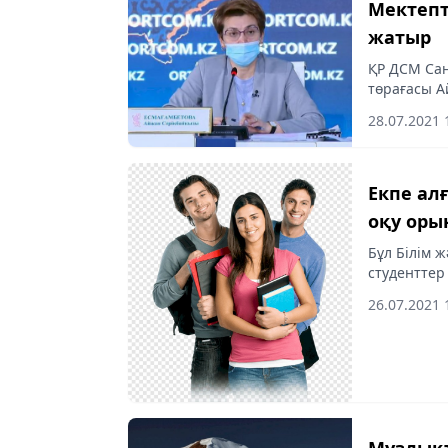
Мектепт
жатыр
ҚР ДСМ Сан
төрағасы А
жүйесін енг
28.07.2021 
almaty-aksh
Екпе ал
оқу оры
Бұл Білім 
студенттер
вакциналау
26.07.2021 
Мұздықт