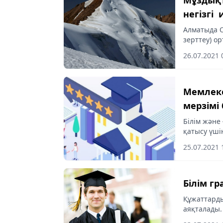
негізгі
Алматыда 
зерттеу) о
Қазақстанн
26.07.2021 
комиссияны
Мемлеке
мерзімі
Білім және
қатысу үші
жоспарлаға
25.07.2021 
келгендікте
Білім г
Құжаттарды
аяқталады.