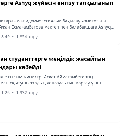
ерге Ashyq жүйесін енгізу талқыланып
итарлық-эпидемиологиялық бақылау комитетінің
йжан Есмағамбетова мектеп пен балабақшаға Ashyq
ізу мүмкіндігі туралы пікір білдірді, деп хабарлайды
18:49
•
1,854 көру
amy.kz...
ған студенттерге жеңілдік жасайтын
ндары көбейді
және ғылым министрі Асхат Аймағамбетовтің
 мен оқытушылардың денсаулығын қорғау үшін
ға ынталандыру жөніндегі тапсырмасы болатын.
11:26
•
1,932 көру
ар – климаттың өзгеруін реттейтін