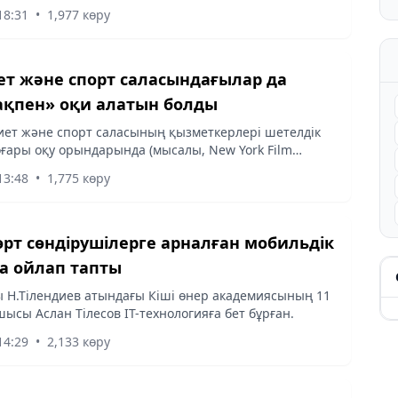
18:31
•
1,977 көру
т және спорт саласындағылар да
қпен» оқи алатын болды
иет және спорт саласының қызметкерлері шетелдік
ғары оқу орындарында (мысалы, New York Film
iversity of the Arts London, Scuola Musicale di Milano
13:48
•
1,775 көру
рт сөндірушілерге арналған мобильдік
 ойлап тапты
 Н.Тілендиев атындағы Кіші өнер академиясының 11
ысы Аслан Тілесов IT-технологияға бет бұрған.
14:29
•
2,133 көру