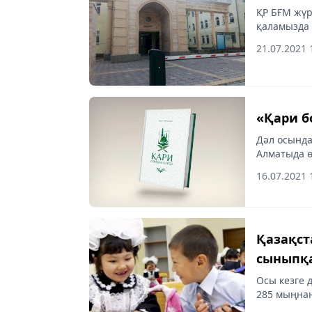
ҚР БҒМ жүр
қаламызда 
университе
21.07.2021 
«Қари б
Дәл осынд
Алматыда ө
16.07.2021 
Қазақст
сыныпқ
Осы кезге 
285 мыңнан