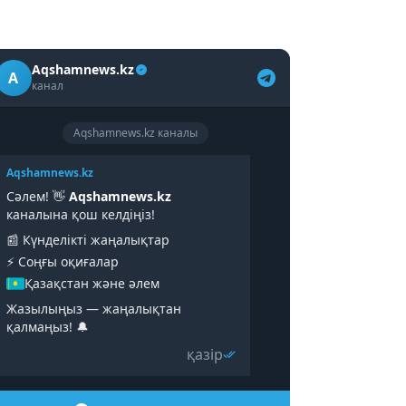
Aqshamnews.kz
A
канал
Aqshamnews.kz каналы
Aqshamnews.kz
Сәлем! 👋
Aqshamnews.kz
каналына қош келдіңіз!
📰 Күнделікті жаңалықтар
⚡️ Соңғы оқиғалар
Қазақстан және әлем
Жазылыңыз — жаңалықтан
қалмаңыз! 🔔
қазір