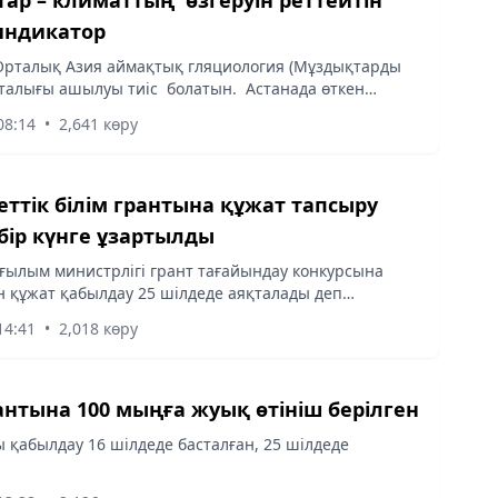
 индикатор
Орталық Азия аймақтық гляциология (Мұздықтарды
рталығы ашылуы тиіс болатын. Астанада өткен
ың ЮНЕСКО және ИСЕСКО істері жөніндегі ұлттық
08:14
•
2,641 көру
ң отырысы аясында...
ттік білім грантына құжат тапсыру
 бір күнге ұзартылды
 ғылым министрлігі грант тағайындау конкурсына
н құжат қабылдау 25 шілдеде аяқталады деп
н болатын. Алайда 25 шілде жексенбіге сәйкес
14:41
•
2,018 көру
н, құжат қабылдауды...
рантына 100 мыңға жуық өтініш берілген
 қабылдау 16 шілдеде басталған, 25 шілдеде