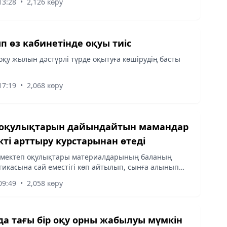
13:28
•
2,126 көру
п өз кабинетінде оқуы тиіс
 оқу жылын дәстүрлі түрде оқытуға көшірудің басты
17:19
•
2,068 көру
 оқулықтарын дайындайтын мамандар
ікті арттыру курстарынан өтеді
ні мектеп оқулықтары материалдарының баланың
гикасына сай еместігі көп айтылып, сынға алынып
09:49
•
2,058 көру
а тағы бір оқу орны жабылуы мүмкін