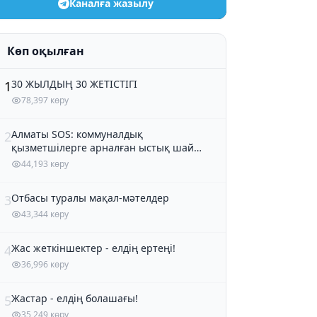
Каналға жазылу
Көп оқылған
30 ЖЫЛДЫҢ 30 ЖЕТІСТІГІ
1
78,397 көру
Алматы SOS: коммуналдық
2
қызметшілерге арналған ыстық шай
және кондитер өнімдері
44,193 көру
Отбасы туралы мақал-мәтелдер
3
43,344 көру
Жас жеткіншектер - елдің ертеңі!
4
36,996 көру
Жастар - елдің болашағы!
5
35,249 көру