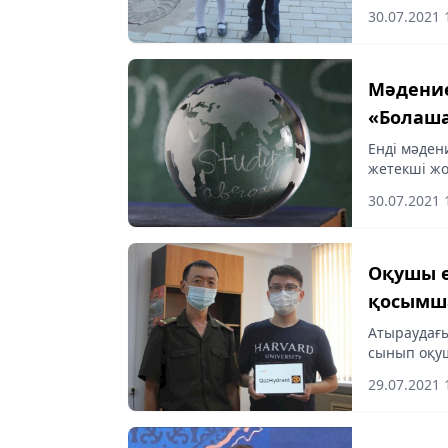
30.07.2021 
Мәдение
«Болаша
Енді мәден
жетекші жо
Academy, Un
30.07.2021 
және т.б.)...
Оқушы ө
қосымша
Атыраудағы
сынып оқуш
29.07.2021 