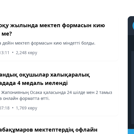
оқу жылында мектеп формасын кию
 ме?
 дейін мектеп формасын кию міндетті болды.
13:11
•
2,248 көру
тандық оқушылар халықаралық
дада 4 медаль иеленді
Жапонияның Осака қаласында 24 шілде мен 2 тамыз
 онлайн форматта өтті.
07:18
•
1,769 көру
абақұмаров мектептердің офлайн