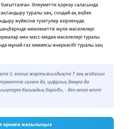
бағытталған. Әлеуметтік қорғау саласында
 сақтандыру туралы заң, сондай-ақ еңбек
дыру жүйесіне түзетулер әзірленуде.
еңберінде мемлекеттік мүлік мәселелері
рмалар мен масс-медиа мәселелері туралы
да мұнай-газ химиясы өнеркәсібі туралы заң
та 5, екінші жартыжылдықта 7 заң жобасын
леуметтік салаға да, цифрлық дамуға да
қтауға басымдық берілді», - деп атап өтті
м арнаға жазылыңыз