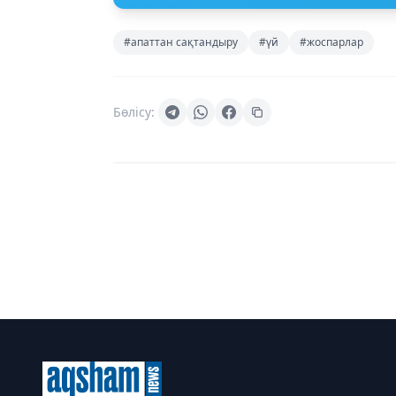
#апаттан сақтандыру
#үй
#жоспарлар
Бөлісу: