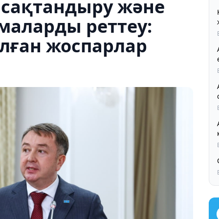
 сақтандыру және
маларды реттеу:
алған жоспарлар