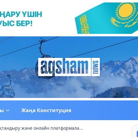
ғы
Жаңа Конституция
ақтандыру және онлайн платформала...