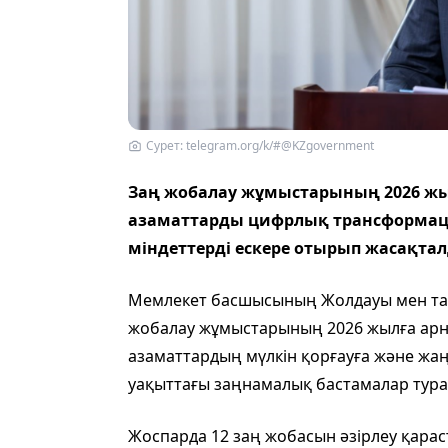
Сурет: telegram.org/k/#@KZgovernment
Заң жобалау жұмыстарының 2026 ж
азаматтарды цифрлық трансформация
міндеттерді ескере отырып жасақта
Мемлекет басшысының Жолдауы мен та
жобалау жұмыстарының 2026 жылға арна
азаматтардың мүлкін қорғауға және жа
уақыттағы заңнамалық бастамалар тура
Жоспарда 12 заң жобасын әзірлеу қараст