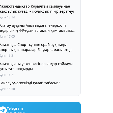
Қазақстандықтар Құрылтай сайлауынан
жақсылық күтеді – қоғамдық пікір зерттеуі
Бүгін 17:14
Алатау ауданы Алматыдағы өнеркәсіп
өндірісінің 44%-дан астамын қамтамасыз
етіп отыр
Бүгін 17:05
Алматыда Спорт күніне орай ауқымды
спорттық іс-шаралар бағдарламасы өтеді
Бүгін 16:31
Алматыдағы үлкен кәсіпорындар сайлауға
қатысуға шақырды
Бүгін 16:21
Сайлау учаскеңізді қалай табасыз?
Бүгін 15:50
Telegram
Жазылыңыз