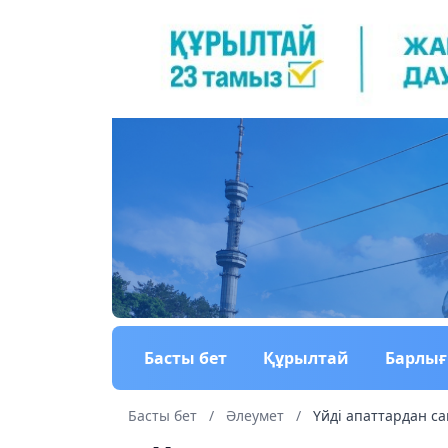
Басты бет
Құрылтай
Барлы
Басты бет
/
Әлеумет
/
Үйді апаттардан с