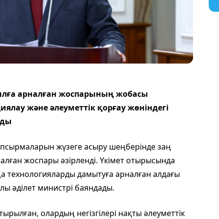
ылға арналған жоспарының жобасы
лау және әлеуметтік қорғау жөніндегі
лды
псырмаларын жүзеге асыру шеңберінде заң
лған жоспары әзірленді. Үкімет отырысында
ңа технологияларды дамытуға арналған алдағы
лы әділет министрі баяндады.
ырылған, олардың негізгілері нақты әлеуметтік