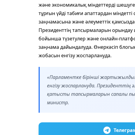
және экономикалық міндеттерді шешуге 
тұрғын үйді табиғи апаттардан міндетті
заңнамасына және әлеуметтік қамсыздан
Президенттің тапсырмаларын орындау ш
бойынша түзетулер және онлайн-платфо
заңнама дайындалуда. Өнеркәсіп блогын
жобасын енгізу жоспарлануда.
«Парламентке бірінші жартыжылдық
енгізу жоспарлануда. Президенттің ә
қатысты тапсырмаларын сапалы пысы
министр.
Телегра