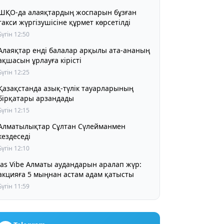
ШҚО-да алаяқтардың жоспарын бұзған
такси жүргізушісіне құрмет көрсетілді
Бүгін 12:50
Алаяқтар енді балалар арқылы ата-ананың
ақшасын ұрлауға кірісті
Бүгін 12:25
Қазақстанда азық-түлік тауарларының
бірқатары арзандады
Бүгін 12:15
Алматылықтар Сұлтан Сүлейманмен
кездеседі
Бүгін 12:10
Jas Vibe Алматы аудандарын аралап жүр:
акцияға 5 мыңнан астам адам қатысты
Бүгін 11:59