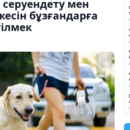
 серуендету мен
есін бұзғандарға
ілмек