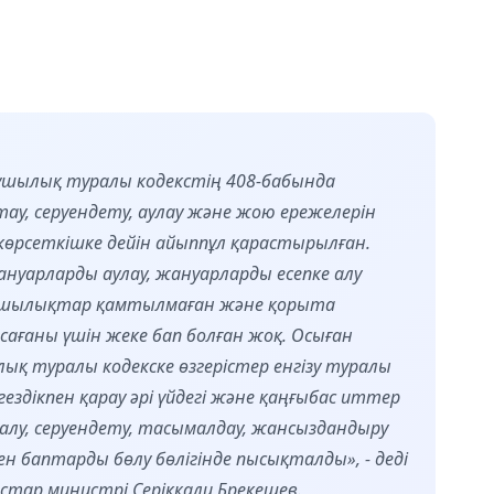
ұзушылық туралы кодекстің 408-бабында
у, серуендету, аулау және жою ережелерін
 көрсеткішке дейін айыппұл қарастырылған.
ануарларды аулау, жануарларды есепке алу
бұзушылықтар қамтылмаған және қорыта
сағаны үшін жеке бап болған жоқ. Осыған
ық туралы кодекске өзгерістер енгізу туралы
ездікпен қарау әрі үйдегі және қаңғыбас иттер
 алу, серуендету, тасымалдау, жансыздандыру
ен баптарды бөлу бөлігінде пысықталды», - деді
рстар министрі Серікқали Брекешев.