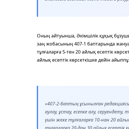
Оның айтуынша, Әкімшілік құқық бұзушы
заң жобасының 407-1 баптарында жануа
тұлғаларға 5-тен 20 айлық есептік көрсе
айлық есептік көрсеткішке дейін айыппұ
«407-2-баптың ұсынылған редакцияс
аулау, ұстау, есепке алу, серуендету
үшін жеке тұлғаларға 10-нан 20 айлы
тұлғаларға 20-дан 30 айлық есептік к