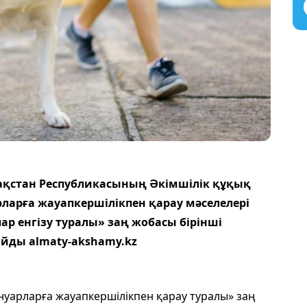
ақстан Республикасының Әкімшілік құқық
ларға жауапкершілікпен қарау мәселелері
р енгізу туралы» заң жобасы бірінші
йды almaty-akshamy.kz
ануарларға жауапкершілікпен қарау туралы» заң