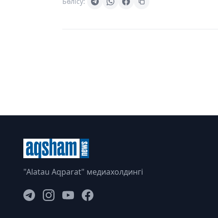
Бөлісу:
"Alatau Aqparat" медиахолдингі