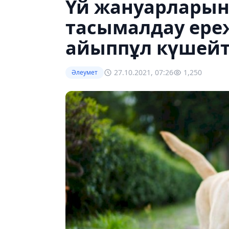
Үй жануарларын
тасымалдау ереж
айыппұл күшейт
27.10.2021, 07:26
1,250
Әлеумет