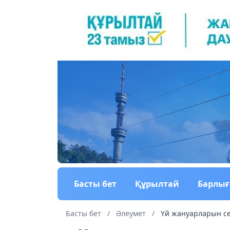
Басты бет
Құрылтай
Барлы
Басты бет
/
Әлеумет
/
Үй жануарларын се