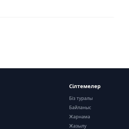
Сілтемелер
Біз туралы
Байланыс
Жарнама
Жазылу