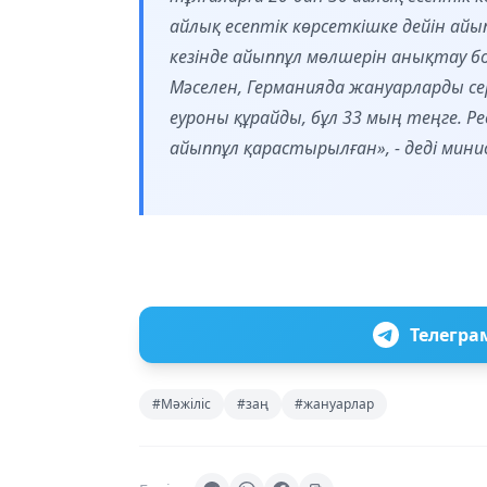
айлық есептік көрсеткішке дейін айы
кезінде айыппұл мөлшерін анықтау б
Мәселен, Германияда жануарларды се
еуроны құрайды, бұл 33 мың теңге. Р
айыппұл қарастырылған», - деді мини
Телегра
#Мәжіліс
#заң
#жануарлар