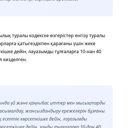
лық туралы кодекске өзгерістер енгізу туралы
рларға қатыгездікпен қарағаны үшін жеке
ткішке дейін, лауазымды тұлғаларға 10-нан 40
л көзделген.
ында үй және қаңғыбас иттер мен мысықтарды
, тасымалдау, жансыздандыру ережелерін бұзғаны
қ есептік көрсеткішке дейін, лауазымды
өрсеткішке дейін, заңды тұлғаларға 30-дан 40