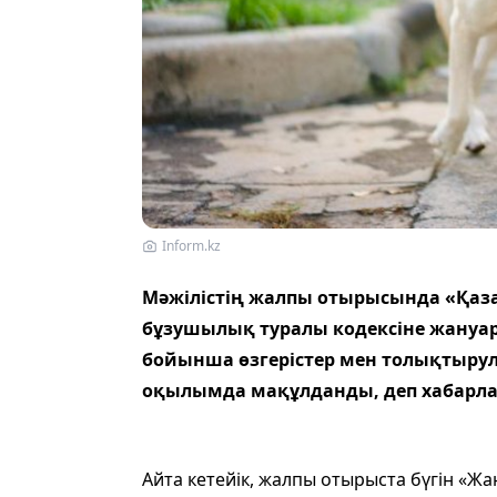
Inform.kz
Мәжілістің жалпы отырысында «Қаз
бұзушылық туралы кодексіне жануар
бойынша өзгерістер мен толықтырула
оқылымда мақұлданды, деп хабарла
Айта кетейік, жалпы отырыста бүгін «Ж