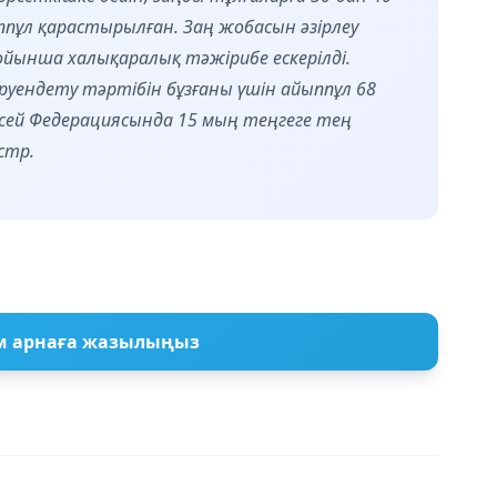
ппұл қарастырылған. Заң жобасын әзірлеу
ойынша халықаралық тәжірибе ескерілді.
руендету тәртібін бұзғаны үшін айыппұл 68
есей Федерациясында 15 мың теңгеге тең
стр.
м арнаға жазылыңыз