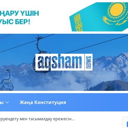
ғы
Жаңа Конституция
руендету мен тасымалдау ережесін...