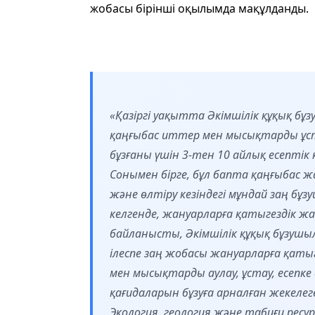
жобасы бірінші оқылымда мақұлданды.
«Қазіргі уақытта Әкімшілік құқық б
қаңғыбас иттер мен мысықтарды ұста
бұзғаны үшін 3-тен 10 айлық есептік
Сонымен бірге, бұл бапта қаңғыбас ж
және өлтіру кезіндегі мұндай заң 
келгенде, жануарларға қатыгездік жа
байланысты, Әкімшілік құқық бұзушыл
ілеспе заң жобасы жануарларға қатыг
мен мысықтарды аулау, ұстау, есепке
қағидаларын бұзуға арналған жекелег
Экология, геология және табиғи ресу