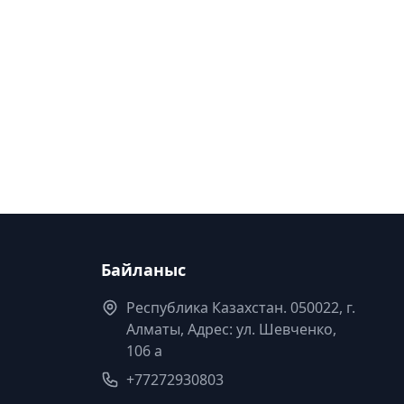
Байланыс
Республика Казахстан. 050022, г.
Алматы, Адрес: ул. Шевченко,
106 а
+77272930803