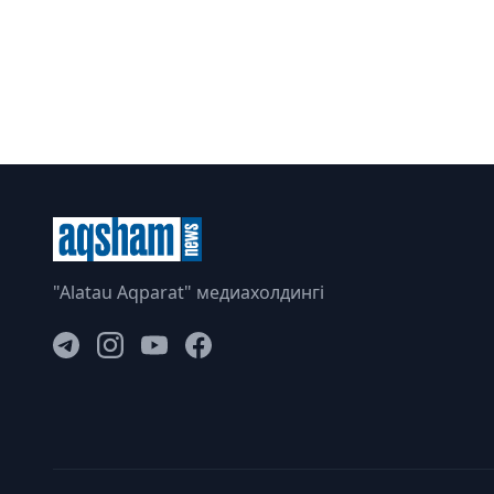
"Alatau Aqparat" медиахолдингі