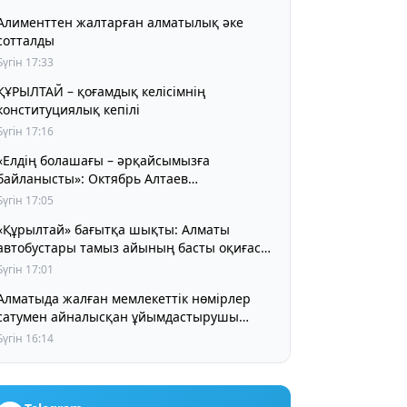
Алименттен жалтарған алматылық әке
сотталды
Бүгін 17:33
ҰРЫЛТАЙ – қоғамдық келісімнің
конституциялық кепілі
Бүгін 17:16
«Елдің болашағы – әрқайсымызға
байланысты»: Октябрь Алтаев
қазақстандықтарға маңызды үндеу жасады
Бүгін 17:05
«Құрылтай» бағытқа шықты: Алматы
автобустары тамыз айының басты оқиғасы
туралы айта бастады
Бүгін 17:01
Алматыда жалған мемлекеттік нөмірлер
сатумен айналысқан ұйымдастырушы
ұсталды
Бүгін 16:14