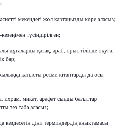
:
сиетті мекендегі жол картаңызды көре аласыз;
кезеңімен түсіндірілген;
ы дұғаларды қазақ, араб, орыс тілінде оқуға,
ік бар;
ылыққа қатысты ресми кітаптарды да осы
, ихрам, миқат, арафат сынды бағыттар
ты тез таба аласыз;
 кездесетін діни терминдердің анықтамасы