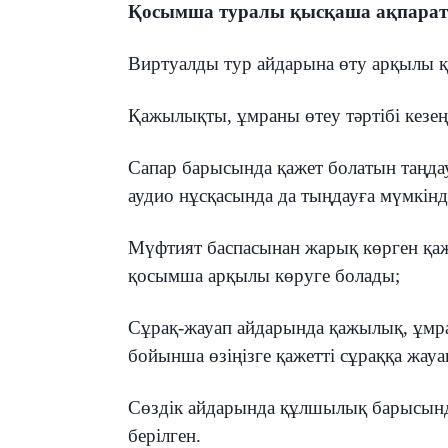
Қосымша туралы қысқаша ақпарат
Виртуалды тур айдарына өту арқылы қа
Қажылықты, ұмраны өтеу тәртібі кезең-
Сапар барысында қажет болатын таңдаул
аудио нұсқасында да тыңдауға мүмкінд
Мүфтият баспасынан жарық көрген қаж
қосымша арқылы көруге болады;
Сұрақ-жауап айдарында қажылық, ұмра
бойынша өзіңізге қажетті сұраққа жауап
Сөздік айдарында құлшылық барысында
берілген.