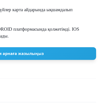
 үйлер карта айдарында ықшамдалып
DROID платформасында қолжетімді. IOS
ады.
м арнаға жазылыңыз