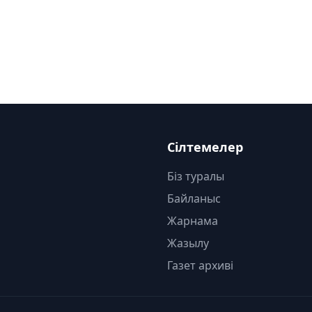
Сілтемелер
Біз туралы
Байланыс
Жарнама
Жазылу
Газет архиві