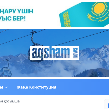
ғы
Жаңа Конституция
ан қосымша