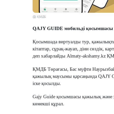
ҚМДБ
QAJY GUIDE мобильді қосымшасы і
Қосымшада виртуалды тур, қажылықты ө
кітаптар, сұрақ-жауап, діни сөздік, кар
деп хабарлайды Almaty-akshamy.kz ҚМД
ҚМДБ Төрағасы, Бас мүфти Наурызбай
қажылық маусымы қарсаңында QAJY
іске қосылды.
Gajy Guide қосымшасы қажылық және ұ
көмекші құрал.