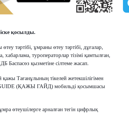
ске қосылды.
теу тәртібі, ұмраны өтеу тәртібі, дұғалар,
та, хабарлама, туроператорлар тізімі қамтылған,
Б Баспасөз қызметіне сілтеме жасап.
 қажы Тағанұлының тікелей жетекшілігімен
 GUIDE (ҚАЖЫ ГАЙД) мобильді қосымшасы
мра өтеушілерге арналған тегін цифрлық