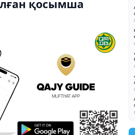
алған қосымша
Қ