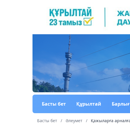
Басты бет
Құрылтай
Барлы
Басты бет
/
Әлеумет
/
Қажыларға арналғ