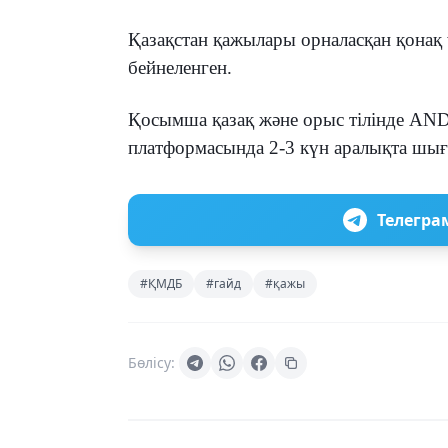
Қазақстан қажылары орналасқан қонақ
бейнеленген.
Қосымша қазақ және орыс тілінде AN
платформасында 2-3 күн аралықта шығ
Телегра
#ҚМДБ
#гайд
#қажы
Бөлісу: