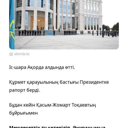
akorda.kz
Іс-шара Ақорда алдында өтті.
Құрмет қарауылының бастығы Президентке
рапорт берді.
Бұдан кейін Қасым-Жомарт Тоқаевтың
бұйрығымен
Мемлекеттік ту көтеріліп, Әнұранымыз