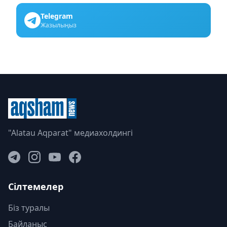
Telegram
Жазылыңыз
"Alatau Aqparat" медиахолдингі
Сілтемелер
Біз туралы
Байланыс