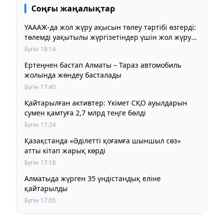
Соңғы жаңалықтар
ҮАААЖ-да жол жүру ақысын төлеу тәртібі өзгерді:
төлемді уақытылы жүргізетіндер үшін жол жүру
құны бұрынғы деңгейде сақталады
Бүгін 18:14
Ертеңнен бастап Алматы – Тараз автомобиль
жолында жөндеу басталады
Бүгін 17:40
Қайтарылған активтер: Үкімет СҚО ауылдарын
сумен қамтуға 2,7 млрд теңге бөлді
Бүгін 17:24
Қазақстанда «Әділетті қоғамға шыншыл сөз»
атты кітап жарық көрді
Бүгін 17:18
Алматыда жүрген 35 үндістандық еліне
қайтарылды
Бүгін 17:05