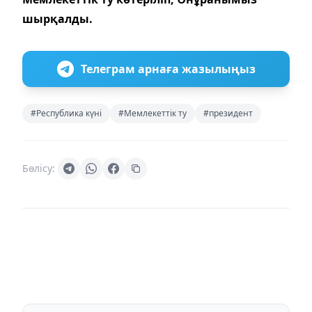
шырқалды.
Телеграм арнаға жазылыңыз
#Республика күні
#Мемлекеттік ту
#президент
Бөлісу: